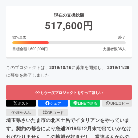
現在の支援総額
517,600
円
終了
32
%達成
目標金額
1,600,000
円
支援者数
36
人
このプロジェクトは、
2019/10/16
に募集を開始し、
2019/11/29
に募集を終了しました
もう一度プロジェクトをやってほしい
ポスト
シェア
LINEで送る
URLコピー
埋め込み
QRコード
埼玉県さいたま市の北区土呂でイタリアンをやっていま
す。契約の都合により急遽2019年12月末で出ていかなけ
ればなりません。この地域が好きだし、常連さんからの