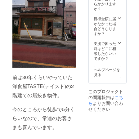
ダ・パ
らかかります
スタ・
か？
ドリン
ク】の
目標金額に届
セット
かなかった場
が好き
合どうなりま
なだけ
すか？
食べら
れま
支援で困った
す。ラ
時はどこに相
ンチ・
談したらいい
ディ
ですか？
ナー共
に可。
ヘルプページを
ランチ
見る
前は30年くらいやっていた
コース
などに
洋食屋TASTE(テイスト)の2
変更し
このプロジェクト
たい場
階建ての居抜き物件。
の問題報告は
こち
合は差
額をお
ら
よりお問い合わ
支払い
今のところから徒歩で5分く
せください
いただ
ければ
らいなので、常連のお客さ
可能。
まも喜んでいます。
万が
一、お
店が閉