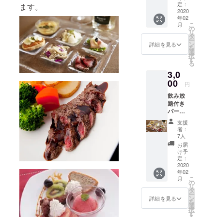
ケーキ
コース
定：
ます。
(12ｃ
2020
などそ
年02
ｍ)１
の他の
こ
月
ホール※
メ
の
リ
遠方の
ニュー
タ
ー
方でも
をご注
ン
詳細を見る
を
可(どな
文した
選
択
たで
い場合
す
る
も） 当
は差額
3,0
店オリ
分をお
ジナ
00
支払い
円
ル！他
いただ
飲み放
では
ければ
題付き
売って
可能で
パー
いませ
す。 お
ティー
ん。 材
店の壁
支援
コース
料・・
にサイ
者：
お1人様
・ク
ンでき
7人
分
リーム
る権利
お届
4,500円
チー
付き 期
け予
相当を
ズ・
定：
限は
3,000円
2020
卵・砂
2020年
年02
(税込)
糖・カ
12月末
こ
月
で。 <
ラメ
の
まで
リ
料理メ
ル・小
タ
ー
ニュー>
麦粉・
ン
詳細を見る
を
・前菜6
生ク
選
択
種盛り
リーム
す