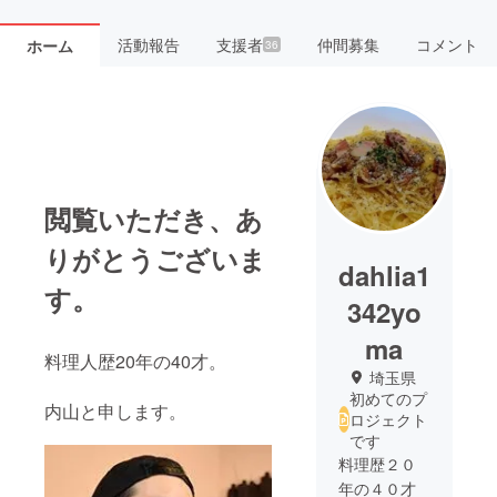
活動報告
支援者
仲間募集
コメント
ホーム
36
閲覧いただき、あ
りがとうございま
dahlia1
す。
342yo
ma
料理人歴20年の40才。
埼玉県
初めてのプ
内山と申します。
ロジェクト
です
料理歴２０
年の４０才