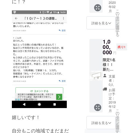
お届け
に！？
方限定
2020
ね。 食
期限は
までに
年02
オープ
材原価
2020年
お時間
こ
月
ン日か
は3,000
の
12月末
をいた
リ
ら【サ
円まで
タ
まで
だく場
ー
ラダ・
としま
ン
詳細を見る
合がご
を
パス
す。 1
選
ざいま
択
タ・ド
年間100
す
すので
る
リンク
食未満
ご了承
1,0
(1,100
場合は
くださ
～1,400
00,
ご相談
残り1
い。 お
円)】の
させて
000
届けの
円
セット
いただ
目安は
が１年
限定1名
きま
メール
間好き
様！！
す。(新
にてご
なだけ
新たな
たに考
連絡い
食べら
店名を
案可
たしま
支援
れま
決定す
能）
者：
す。
す。 ラ
ること
ヒット
0人
ンチ・
ができ
した
お届
ディ
る権利
ら、永
け予
ナー共
＆1年間
遠に語
定：
に可。
パスタ
2019
り継が
年12
ランチ
セット
れるこ
こ
月
コース
食べ放
とで
の
リ
嬉しいです！
などに
題＆お
しょ
タ
ー
変更し
店の皿
う。 壁
ン
詳細を見る
を
たい場
もしく
にサイ
選
択
自分もこの地域でまだまだ
合は差
は壁に1
ンでき
す