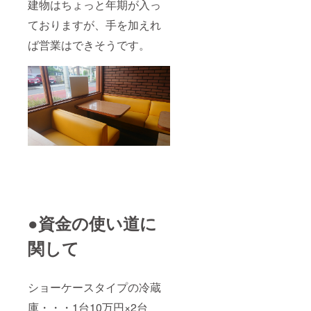
建物はちょっと年期が入っ
店に
なった
ておりますが、手を加えれ
場合は
5,000円
ば営業はできそうです。
×残月を
払い戻
しま
す。 ③
当店の
壁に1番
最初に
サイン
しても
らいた
いで
す。ま
た壁で
はなく
皿にサ
インす
●資金の使い道に
ること
でも
関して
可。皿
の場合
は店内
に飾り
ショーケースタイプの冷蔵
ます。
庫・・・1台10万円×2台