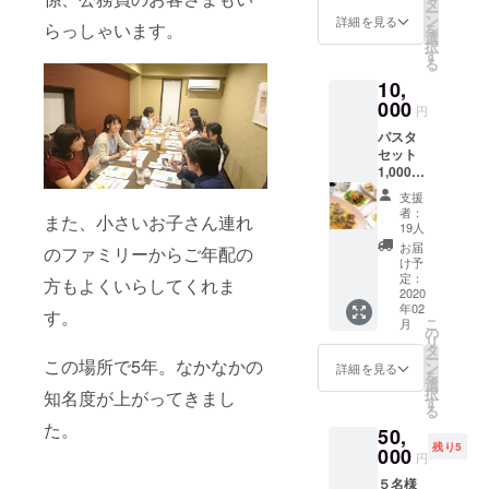
りま
タ
ル便で
ー
のスー
す。 材
ン
お届
詳細を見る
らっしゃいます。
を
プ チー
料・・
選
け。送
択
ズオム
・豚ス
す
料込
る
レツと
ペアリ
み。 賞
10,
ロース
ブ・赤
味期
トビー
000
ワイ
限 冷
円
フ(バル
ン・オ
凍庫で
パスタ
サミコ
イス
１ヶ月
セット
ソース)
ター
冷蔵庫
1,000円
お好き
ソー
にて解
×11回
なパス
ス・
凍し、
支援
※ご来店
タ２種
ホール
レンジ
者：
また、小さいお子さん連れ
された
お好き
トマ
19人
又はフ
方限定
なピッ
ト・玉
ライパ
お届
のファミリーからご年配の
【サラ
ツァ１
ねぎ・
け予
ン等で
ダ・パ
種 ドリ
定：
人参・
方もよくいらしてくれま
温めて
スタ・
2020
ンク４
黒胡椒
お召し
年02
ドリン
杯 お子
す。
冷凍し
上がり
こ
月
ク】が
様でも
の
てクー
を。 解
リ
付いた
食べら
タ
ル便で
凍後は3
ー
この場所で5年。なかなかの
(1,200
れる
ン
お届
詳細を見る
日以内
を
～1,400
ファミ
選
け。送
にお召
択
知名度が上がってきまし
円)の
リーに
す
料込
し上が
る
セット
も対応
み。 賞
りを。
た。
50,
を1,000
した
味期
お礼の
残り5
円で召
000
セット
限 冷
手紙を
円
し上が
です。
凍庫で
添え
５名様
れま
写真と