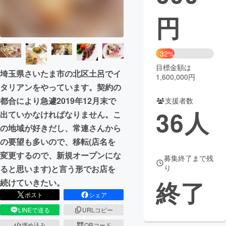
円
まちづくり・地域活性化
CAMPFIRE for Social Good
CAMPFIRE Creation
32%
CAMPFIREふるさと納税
machi-ya
コミュニティ
目標金額は
埼玉県さいたま市の北区土呂でイ
1,600,000円
タリアンをやっています。契約の
都合により急遽2019年12月末で
支援者数
36
人
出ていかなければなりません。こ
の地域が好きだし、常連さんから
の要望も多いので、移転(店名を
変更するので、新規オープンにな
募集終了まで残
り
ると思います)と言う形でお店を
終了
続けていきたい。
ポスト
シェア
LINEで送る
URLコピー
埋め込み
QRコード