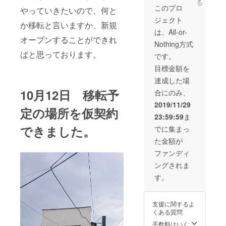
る
額をお
番にサ
る権利
このプロ
やっていきたいので、何と
支払い
インで
付き
ジェクト
いただ
きる権
か移転と言いますか、新規
ければ
利。※ご
は、All-or-
可能。
来店で
オープンすることができれ
Nothing方式
万が
きる方
ばと思っております。
一、お
①場所
です。
店が閉
も変わ
目標金額を
店に
るので
なった
新たな
達成した場
場合は
お店に
10月12日 移転予
合にのみ、
5,000円
相応し
×残月を
い名前
2019/11/29
定の場所を仮契約
払い戻
を考案
23:59:59
ま
しま
してい
す。 壁
ただき
できました。
でに集まっ
にサイ
たいで
た金額が
ンでき
す。(商
る権利
標登録
ファンディ
付き
に引っ
ングされま
かから
ないも
す。
ので）
②オー
プン日
支援に関するよ
から1年
くある質問
間、
【サラ
手数料はいく