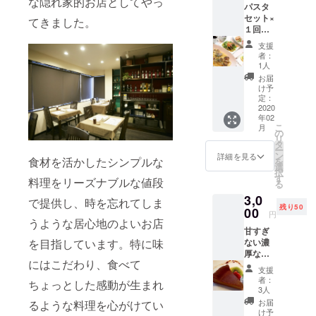
な隠れ家的お店としてやっ
パスタ
セット×
てきました。
１回 ※
ご来店
支援
された
者：
方限定
1人
【サラ
お届
ダ・パ
け予
スタ・
定：
ドリン
2020
年02
ク】が
こ
月
付いた
の
リ
(1,200
タ
ー
～1,400
ン
詳細を見る
食材を活かしたシンプルな
を
円)の
選
択
セット
す
料理をリーズナブルな値段
る
を1,000
3,0
円で召
で提供し、時を忘れてしま
残り50
し上が
00
円
れま
うような居心地のよいお店
甘すぎ
す。 ラ
を目指しています。特に味
ない濃
ンチで
厚なビ
もディ
にはこだわり、食べて
ター
ナーで
支援
キャラ
も可 予
者：
ちょっとした感動が生まれ
メルベ
約なし
3人
イクド
でも可
お届
るような料理を心がけてい
チーズ
ランチ
け予