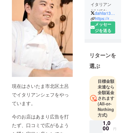
イタリアン
だけでな
dahlia1342yoma
く、和も中
https://retty.me/area/PRE11/ARE53/SUB5301/100001260366/
華料理も経
メッセー
験。
ジを送る
ケーキも作
る万能型
お客さんと
リターンを
話するのが
選ぶ
目標金額
現在はさいたま市北区土呂
未達なら
全額返金
でイタリアンシェフをやっ
されます
ています。
(All-or-
Nothing
方式)
今のお店はあまり広告を打
1,0
たず、口コミで広がるよう
00
円