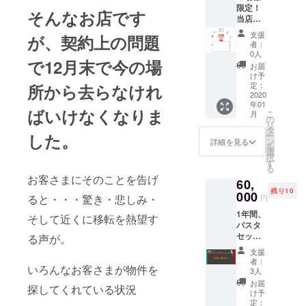
１ヶ月
て。 壁
限定！
す。 ラ
内容が
冷蔵庫
そんなお店です
にサイ
当店の
ンチで
異なる
にて解
ンでき
メ
もディ
場合あ
凍し、
る権利
支援
が、契約上の問題
ニュー
ナーで
り。 ラ
レンジ
者：
付き。
が作れ
も可 予
ンチ・
0人
又はフ
※支援数
で12月末で今の場
ちゃう
約なし
ディ
ライパ
お届
が多い
権利。※
でも可
ナー共
け予
ン等で
ときは
遠方の
ランチ
定：
所から去らなけれ
に可 要
温めて
お届け
方でも
2020
コース
予約。
お召し
までに
年01
可(どな
などそ
期限は
上がり
ばいけなくなりま
お時間
こ
月
たで）
の他の
の
2020年
を。 解
をいた
リ
自分が
メ
タ
12月末
凍後は3
だく場
した。
ー
考案し
ニュー
ン
まで。
詳細を見る
日以内
合がご
を
た又は
をご注
選
壁にサ
にお召
ざいま
択
食べた
文した
す
インで
し上が
すので
る
い料理
い場合
きる権
りを。
ご了承
お客さまにそのことを告げ
60,
を1つメ
は差額
利付き
お礼の
くださ
残り10
ニュー
000
分をお
ると・・・驚き・悲しみ・
手紙を
円
い。 お
化いた
支払い
添え
届けの
1年間、
しま
いただ
そして近くに移転を熱望す
て。 壁
目安は
パスタ
す。 (イ
ければ
にサイ
メール
セット
る声が。
タリア
可能で
ンでき
にてご
が食べ
ンでな
す。 お
る権利
支援
連絡い
放題の
くても
店の壁
者：
付き。
たしま
いろんなお客さまが物件を
フリー
可） 名
にサイ
3人
※支援数
す。
パス券※
前も考
ンがか
お届
が多い
探してくれている状況
ご来店
えてく
ける権
け予
ときは
された
ださい
定：
利付き