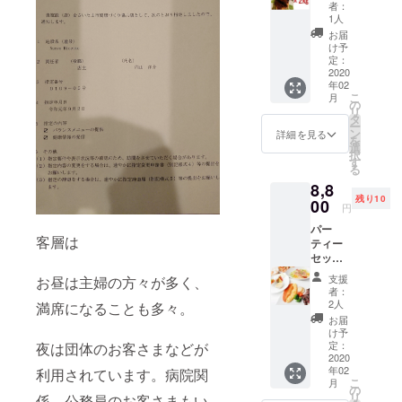
ブ特製
に骨が
す。 要
壁にサ
者：
赤ワイ
外れる
予約。
1人
インで
ン煮込
くらい
有効期
きる権
お届
み 1キ
柔らか
限は
け予
利付き
ロ(10～
いがお
定：
2020年
※支援数
12本）※
2020
肉の旨
12月末
が多い
年02
遠方の
味・弾
まで。
ときは
こ
月
方でも
力もあ
の
壁にサ
お届け
リ
可(どな
りま
タ
インが
までに
ー
たでも)
す。 材
ン
書ける
詳細を見る
お時間
を
埼玉県
料・・
選
権利付
をいた
択
産の豚
・豚ス
す
き。
だく場
る
のスペ
ペアリ
合がご
8,8
アリブ
ブ・赤
ざいま
残り10
を使っ
00
ワイ
すので
円
たの濃
ン・オ
ご了承
パー
厚な煮
イス
くださ
客層は
ティー
込み。
ター
い。 お
セット
ホロっ
ソー
届けの
（11,00
と簡単
ス・
目安は
支援
お昼は主婦の方々が多く、
0円相
に骨が
ホール
者：
メール
当）※ご
外れる
トマ
2人
満席になることも多々。
にてご
来店さ
くらい
ト・玉
お届
連絡い
れた方
柔らか
ねぎ・
け予
たしま
限定 生
いがお
定：
夜は団体のお客さまなどが
人参・
す。
ハムパ
2020
肉の旨
黒胡椒
年02
利用されています。病院関
ルメザ
味・弾
冷凍し
こ
月
ンサラ
力もあ
の
てクー
リ
係、公務員のお客さまもい
ダ 本日