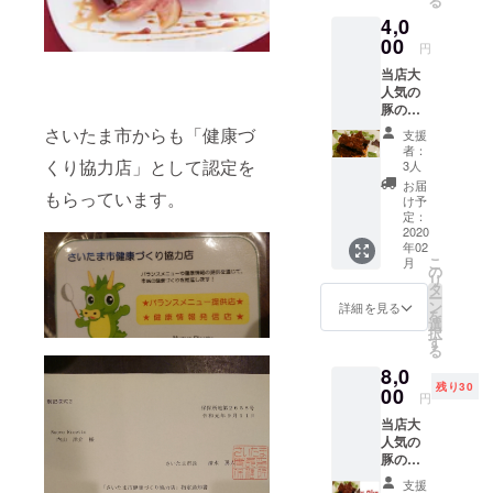
る
・豚ス
どなた
4,0
ペアリ
でも。
ブの赤
00
遠方の
円
ワイン
方でも
当店大
煮 ・本
可。 冷
人気の
日の魚
凍して
豚のス
料理 ・
クール
ペアリ
本日の
便でお
さいたま市からも「健康づ
支援
ブ特製
パスタ
届け。
者：
赤ワイ
くり協力店」として認定を
・デ
送料込
3人
ン煮込
ザート
み。 賞
お届
もらっています。
み 1キ
<飲み放
味期
け予
ロ(10～
題メ
定：
限 冷
12本）※
2020
ニュー>
凍で
年02
遠方の
・生
１ヶ月
こ
月
方でも
ビール
の
解凍は
リ
可(どな
・ワイ
タ
冷蔵庫
ー
たでも)
ン ・焼
ン
で1日ほ
詳細を見る
を
埼玉県
酎(サ
選
ど。解
択
産の豚
ワー) ・
す
凍後は
る
のスペ
カクテ
１週間
8,0
アリブ
ル各種
以内に
残り30
を使っ
00
・ソフ
(冷蔵庫
円
たの濃
トドリ
保存の
当店大
厚な煮
ンク 飲
場合) お
人気の
込み。
み放題
礼の手
豚のス
ホロっ
は2時間
紙を添
ペアリ
と簡単
半制で
えて。
支援