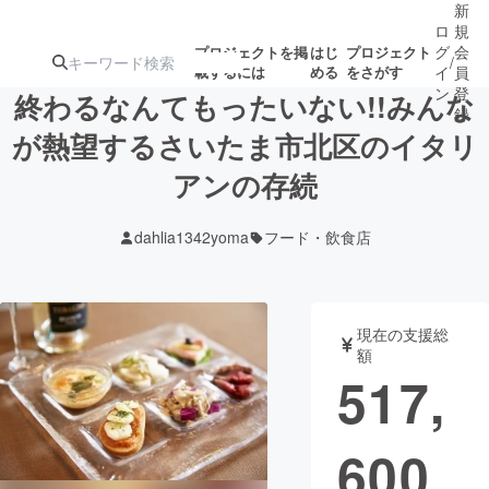
新
ロ
規
グ
会
プロジェクトを掲
はじ
プロジェクト
/
載するには
める
をさがす
イ
員
ン
登
終わるなんてもったいない!!みんな
録
が熱望するさいたま市北区のイタリ
アンの存続
人気のプロ
注目のリ
注目の新着プロ
募集終了が近いプ
もうすぐ公開
ジェクト
ターン
ジェクト
ロジェクト
されます
dahlia1342yoma
フード・飲食店
アート・写真
音楽
現在の支援総
テクノロジー・ガジェット
ゲーム・サ
額
517,
映像・映画
書籍・雑誌
600
ビジネス・起業
チャレンジ