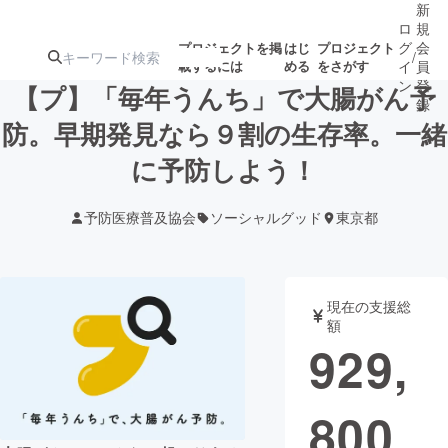
新
ロ
規
グ
会
プロジェクトを掲
はじ
プロジェクト
/
載するには
める
をさがす
イ
員
ン
登
【プ】「毎年うんち」で大腸がん予
録
防。早期発見なら９割の生存率。一緒
に予防しよう！
人気のプロ
注目のリ
注目の新着プロ
募集終了が近いプ
もうすぐ公開
ジェクト
ターン
ジェクト
ロジェクト
されます
予防医療普及協会
ソーシャルグッド
東京都
アート・写真
音楽
現在の支援総
テクノロジー・ガジェット
ゲーム・サ
額
929,
映像・映画
書籍・雑誌
800
ビジネス・起業
チャレンジ