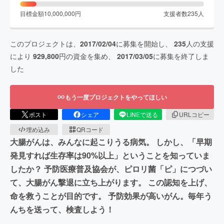
目標金額
10,000,000
円
支援者数
235
人
このプロジェクトは、
2017/02/04
に募集を開始し、
235
人の支援
により
929,800
円の資金を集め、
2017/03/05
に募集を終了しま
した
もう一度プロジェクトをやってほしい
ポスト
シェア
LINEで送る
URLコピー
埋め込み
QRコード
大腸がんは、みんなに起こりうる病気。 しかし、「早期
発見すれば生存率は90%以上」ということを知っていま
したか？ 予防医療普及協会が、ピロリ菌「ピ」につづい
て、大腸がん撃退に立ち上がります。 この認知を上げ、
命を救うことが目的です。 予防効果が高いがん。毎年う
んちを送って、検査しよう！