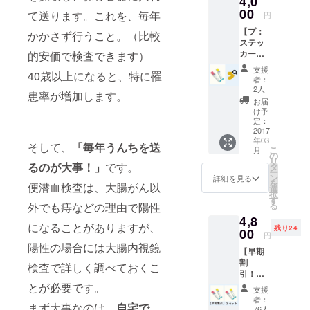
4,0
価格) 送
00
て送ります。これを、毎年
円
料込み
【プ：
③オリ
かかさず行うこと。（比較
ステッ
ジナル
カーを
的安価で検査できます）
トイ
貼って
レット
支援
40歳以上になると、特に罹
広めよ
ペー
者：
う！】
パー ✖
2人
患率が増加します。
①サン
３
お届
クス
け予
メール
定：
と活動
2017
年03
報告 ②
そして、
「毎年うんちを送
こ
月
検査
の
リ
キット1
るのが大事！」
です。
タ
ー
個セッ
ン
詳細を見る
を
便潜血検査は、大腸がん以
ト(通常
選
択
価格) 送
す
る
外でも痔などの理由で陽性
料込み
4,8
③ス
になることがありますが、
残り24
テッ
00
円
カー
陽性の場合には大腸内視鏡
【早期
割
検査で詳しく調べておくこ
引！
プ検査
とが必要です。
支援
キッ
者：
まず大事なのは、
自宅で、
ト 2個
76人