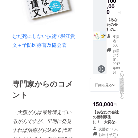
100
格) 送料
,00
込み ③
0
円
ステッ
カー✖
【あな
２５枚
たの会
社の福
利厚生
むだ死にしない技術 / 堀江貴
支援
に！
者：
大切な
文＋予防医療普及協会著
0人
社員を
お届
守ろ
け予
う！】
定：
①サン
2017
年03
クス
こ
月
メール
の
リ
と活動
タ
専門家からのコメ
ー
報告 ②
ン
詳細を見る
を
検査
選
択
ント
キット
す
る
３０個
150,000
セット
円
(特別価
「大腸がんは最近増えてい
【あなたの会社
格) 送料
の福利厚生
込み ③
るがんですが、早期に発見
に！ 大切な社
ステッ
員を守ろう！】
カー✖
支援者：0人
すれば治癒が見込める代表
①サンクスメー
３０枚
お届け予定：
ルと活動報告 ②