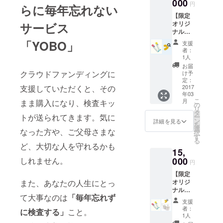
セット
000
円
らに毎年忘れない
送料込
【限定
み ③オ
オリジ
サービス
リジナ
ナル
ルトイ
パッ
レット
「YOBO」
支援
ケー
ペー
者：
ジ】 ①
パー✖
1人
サンク
３
お届
スメー
クラウドファンディングに
け予
ルと活
定：
支援していただくと、その
動報告
2017
年03
②検査
こ
月
まま購入になり、検査キッ
キット1
の
リ
個セッ
タ
トが送られてきます。気に
ー
ト(通常
ン
詳細を見る
を
価格) 送
選
なった方や、ご父母さまな
択
料込み
す
る
③ス
ど、大切な人を守れるかも
15,
テッ
カー ④
しれません。
000
円
限定オ
【限定
リジナ
また、あなたの人生にとっ
オリジ
ルパッ
ナル
ケージ
て大事なのは
「毎年忘れず
パッ
支援
ケージ
者：
に検査する」
こと。
＆トイ
1人
レット