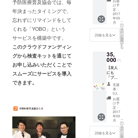
お届
予防医療普及協会では、毎
ペー
け予
パー
定：
年決まったタイミングで、
セッ
2017
年03
ト】 ①
忘れずにリマインドをして
こ
月
サンク
の
リ
くれる「YOBO」という
スメー
タ
ー
ルと活
ン
詳細を見る
サービスを構築中です。
を
動報告
選
択
②検査
す
このクラウドファンディン
る
キット
35,
２個
グから検査キットを通じて
セット
000
円
(通常価
お申し込みいただくことで
【友人
格) 送料
にも
スムーズにサービスを導入
込み ③
「プ」
ステッ
できます。
を配ろ
カー ④
支援
う！】
限定
者：
①サン
パッ
0人
クス
ケージ
お届
メール
⑤オリ
け予
と活動
ジナル
定：
報告 ②
2017
トイ
年03
検査
レット
こ
月
キット1
ペー
の
リ
０個
パー ✖
タ
ー
セット
３
ン
詳細を見る
を
(通常価
選