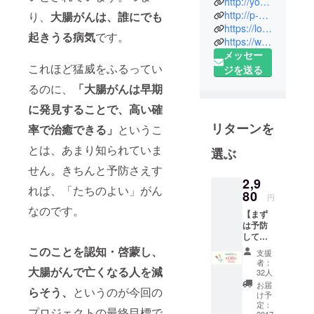
http://yobolife.jp
ぐ」ための
http://p-project.jp
り、
大腸がんは、誰にでも
https://lounge.dmm.com/detail/1025/
活動を行っ
起きうる病気
です。
https://www.facebook.com/yobolifeOfficial/
ています。
メッセー
これほど猛威をふるってい
ジを送る
るのに、
「大腸がんは早期
に発見することで、高い確
リターンを
率で治癒できる」
というこ
とは、あまり知られていま
選ぶ
せん。きちんと予防さえす
2,9
れば、「たちのよい」がん
80
円
なのです。
【まず
は予防
してみ
よ
このことを認知・啓蒙し、
支援
う！
者：
大腸がんで亡くなる人を減
プ検査
32人
キッ
お届
らそう、
というのが今回の
ト 1個
け予
セッ
定：
プロジェクトの最終目標で