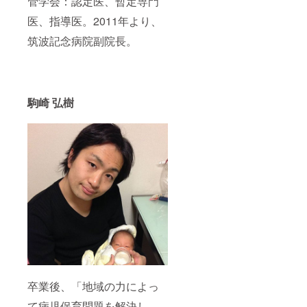
管学会：認定医、暫定専門
医、指導医。2011年より、
筑波記念病院副院長。
駒崎 弘樹
卒業後、「地域の力によっ
て病児保育問題を解決し、