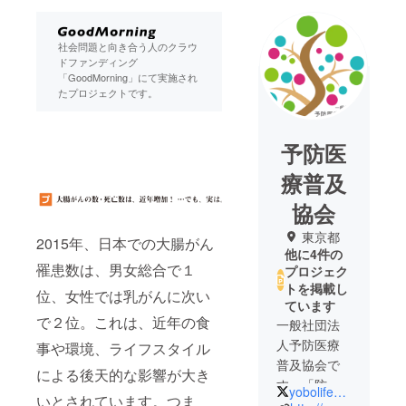
社会問題と向き合う人のクラウ
ドファンディング
「GoodMorning」にて実施され
たプロジェクトです。
予防医
療普及
協会
東京都
2015年、日本での大腸がん
他に4件の
罹患数は、男女総合で１
プロジェク
トを掲載し
位、女性では乳がんに次い
ています
で２位。これは、近年の食
一般社団法
人予防医療
事や環境、ライフスタイル
普及協会で
による後天的な影響が大き
す。「防げ
yobolife_Offi
いとされています。つま
る病気を防