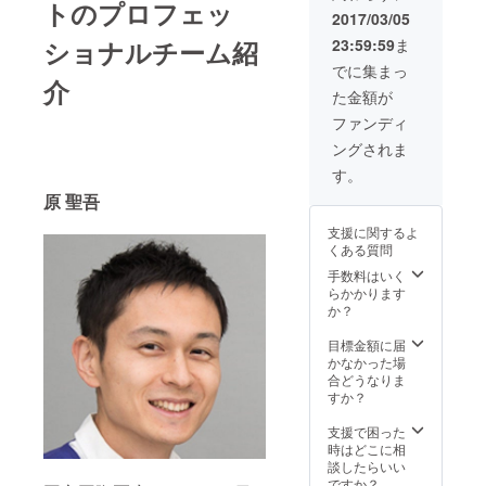
トのプロフェッ
2017/03/05
23:59:59
ま
ショナルチーム紹
でに集まっ
介
た金額が
ファンディ
ングされま
す。
原 聖吾
支援に関するよ
くある質問
手数料はいく
らかかります
か？
目標金額に届
かなかった場
合どうなりま
すか？
支援で困った
時はどこに相
談したらいい
ですか？