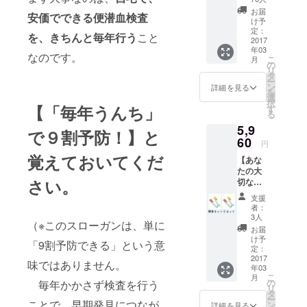
セッ
お届
安価でできる便潜血検査
ト】 ①
け予
サンク
定：
を、きちんと毎年行う
こと
スメー
2017
年03
ルと活
なのです。
こ
月
動報告
の
リ
②検査
タ
ー
キット2
ン
詳細を見る
を
個セッ
選
択
ト(早期
【「毎年うんち」
す
る
割引
5,9
20%オ
で９割予防！】と
フ) 送料
60
円
込み
覚えておいてくだ
【あな
たの大
さい。
切な人
を守ろ
支援
う！】
者：
①サン
3人
（※このスローガンは、単に
クス
お届
メール
け予
「9割予防できる」という意
と活動
定：
報告 ②
2017
味ではありません。
年03
検査
こ
月
キット
の
毎年かかさず検査を行う
リ
２個
タ
ー
セット
ことで、早期発見につなが
ン
詳細を見る