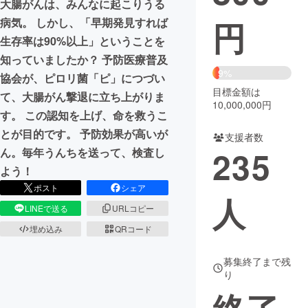
大腸がんは、みんなに起こりうる
円
病気。 しかし、「早期発見すれば
まちづくり・地域活性化
生存率は90%以上」ということを
知っていましたか？ 予防医療普及
CAMPFIRE for Social Good
CAMPFIRE Creation
9%
協会が、ピロリ菌「ピ」につづい
CAMPFIREふるさと納税
machi-ya
コミュニティ
目標金額は
て、大腸がん撃退に立ち上がりま
10,000,000円
す。 この認知を上げ、命を救うこ
とが目的です。 予防効果が高いが
支援者数
235
ん。毎年うんちを送って、検査し
よう！
ポスト
シェア
人
LINEで送る
URLコピー
埋め込み
QRコード
募集終了まで残
り