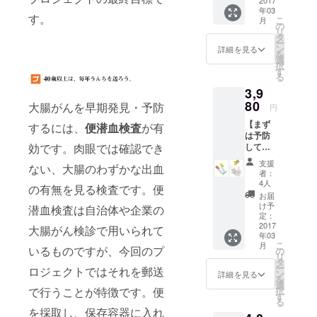
ト】 ①
2017
年03
サンク
す。
こ
月
スメー
の
リ
ルと活
タ
ー
動報告
ン
詳細を見る
を
②検査
選
択
キット1
す
る
個セッ
3,9
ト(通常
価格) 送
80
大腸がんを早期発見・予防
円
料込み
【まず
するには、
便潜血検査
が有
は予防
効です。肉眼では確認でき
してみ
よう！
支援
ない、大腸のわずかな出血
トイ
者：
レット
4人
の有無を見る検査です。便
ペー
お届
パー
け予
潜血検査は自治体や企業の
セッ
定：
ト】 ①
2017
大腸がん検診で用いられて
年03
サンク
こ
月
スメー
いるものですが、今回のプ
の
リ
ルと活
タ
ー
ロジェクトではそれを郵送
動報告
ン
詳細を見る
を
②検査
選
で行うことが特徴です。便
択
キット1
す
る
個セッ
を採取し、保存容器に入れ
ト(通常