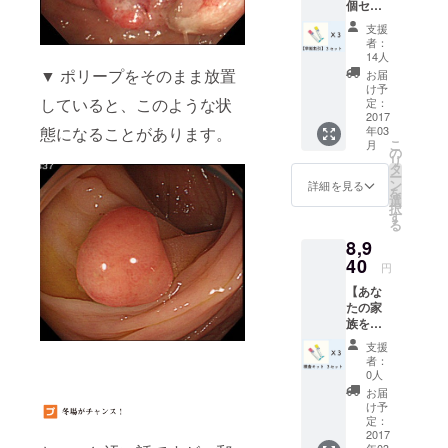
個セッ
ナルト
ト】 ①
イレッ
支援
サンク
トペー
者：
スメー
パー ✖
14人
ルと活
３
▼ ポリープをそのまま放置
お届
動報告
け予
②検査
していると、このような状
定：
キット
2017
態になることがあります。
年03
３個
こ
月
セット
の
リ
(早期割
タ
ー
引20%
ン
詳細を見る
を
オフ) 送
選
択
料込み
す
る
8,9
40
円
【あな
たの家
族を守
ろ
支援
う！】
者：
①サン
0人
クス
お届
メール
け予
と活動
定：
報告 ②
2017