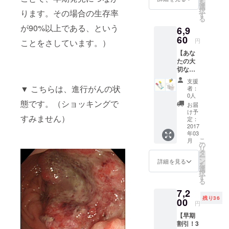
を
(通常価
選
択
ります。その場合の生存率
格) 送料
す
る
込み
が90%以上である、という
6,9
60
円
ことをさしています。）
【あな
たの大
切な人
を守ろ
支援
う！ト
▼ こちらは、進行がんの状
者：
イレッ
0人
トペー
態です。（ショッキングで
お届
パー
け予
すみません）
セッ
定：
ト】 ①
2017
年03
サンク
こ
月
スメー
の
リ
ルと活
タ
ー
動報告
ン
詳細を見る
を
②検査
選
択
キット
す
る
２個
7,2
セット
残り36
(通常価
00
円
格) 送料
【早期
込み ③
割引！3
オリジ