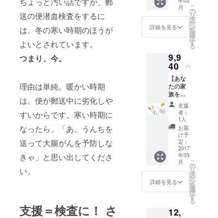
ちょっと汚い話ですが、郵
年03
検査
こ
月
キット
の
送の便潜血検査をするに
リ
３個
タ
ー
セット
ン
詳細を見る
は、冬の寒い時期のほうが
を
(通常価
選
択
格) 送料
す
よいとされています。
る
込み
9,9
つまり、今。
40
円
【あな
理由は単純。暖かい時期
たの家
族を守
は、便が郵送中に劣化しや
ろう！
支援
オリジ
者：
すいからです。寒い時期に
ナルト
1人
イレッ
なったら、「あ、うんちを
お届
トペー
け予
パー
送って大腸がんを予防しな
定：
セッ
2017
年03
きゃ」と思い出してくださ
ト】 ①
こ
月
サンク
の
リ
い。
スメー
タ
ー
ルと活
ン
詳細を見る
を
動報告
選
択
②検査
す
る
キット
支援＝検査に！ さ
12,
３個