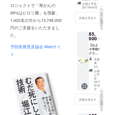
報告 ②検査キッ
お届け予定：
ロジェクトで「胃がんの
ト３個セット(通
こ
2017年04月
の
常価格) 送料込み
リ
99%はピロリ菌」を啓蒙、
タ
③メンバーが個
ー
ン
人的な健康相
詳細を見る
1,422名の方から13,746,000
を
選
談・アドバイス
択
す
円のご支援をいただきまし
る
85,
た。
000
円
【およ
予防医療普及協会 Webサイ
そ学校1
クラス
ト
のみん
支援
なで一
者：
緒に検
0人
査しよ
お届
う！】
け予
①サン
定：
クス
2017
年03
メール
こ
月
と活動
の
リ
報告 ②
タ
ー
検査
ン
詳細を見る
を
キット
選
択
２５個
す
る
セット
(特別価