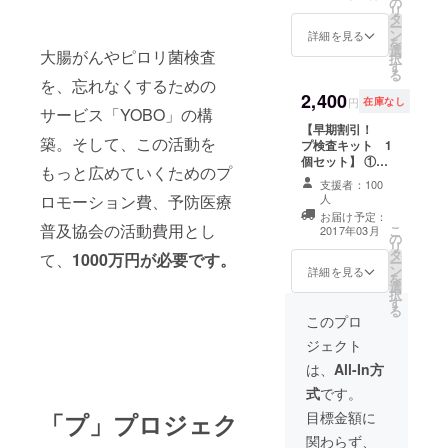
の
個セット(特別価
リ
タ
格) 送料込み ③
ー
ン
スポンサーとし
詳細を見る
を
選
てサイトにロゴ
大腸がんやピロリ菌検査
択
す
掲載 ④メンバー
る
が会社として社
を、忘れなくするための
2,400
員の健康を守る
円
在庫なし
サービス「YOBO」の構
ための相談・ア
【早期割引！
ドバイス
築。そして、この活動を
プ検査キット 1
個セット】 ①サ
もっと広めていくためのプ
ンクスメールと
支援者：100
活動報告 ②検査
人
ロモーション費、予防医療
キット1個セット
お届け予定：
(早期割引20%オ
普及協会の活動費用とし
こ
2017年03月
の
フ) 送料込み
リ
タ
て、
1000万円が必要です。
ー
ン
詳細を見る
を
選
択
す
る
このプロ
ジェクト
は、
All-In方
式
です。
目標金額に
「プ」プロジェク
関わらず、