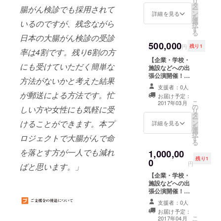
リ
タ
料込み ③スポン
腸がん検診でも採用されて
ー
ン
サーとしてサイ
詳細を見る
を
選
トにロゴ掲載 ④
いるのですが、残念ながら
択
す
オリジナルトイ
る
日本の大腸がん検診の受診
レットペーパー
500,000
✖５０個 ⑤メン
円
残り1
率は4割です。残り6割の方
バーが会社とし
【企業・学校・
て社員の健康を
にも受けていただく簡単な
施設などへの出
守るための相
張公演開催！】
談・アドバイス
方法がないかと考えた結果
①サンクスメー
支援者：0人
ルと活動報告 ②
が郵送による方法です。忙
お届け予定：
検査キット５０
こ
2017年03月
の
個セット(特別価
しい方や女性にも気軽に受
リ
タ
格) 送料込み ③
ー
ン
けることができます。本プ
スポンサーとし
詳細を見る
を
選
てサイトにロゴ
択
ロジェクトで大腸がんで命
す
掲載 ④メンバー
る
が会社として社
を落とす方が一人でも減れ
1,000,00
員の健康を守る
残り1
0
ための相談・ア
円
ばと思います。」
ドバイス
【企業・学校・
施設などへの出
張公演開催！】
①サンクスメー
支援者：0人
ルと活動報告 ②
お届け予定：
検査キット10０
こ
2017年04月