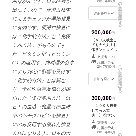
的ながんです。自覚症状が
こ
2017年03月
の
検査キット５０
リ
タ
個セット(特別価
出にくいので、便潜血検査
ー
ン
格) 送料込み ③
詳細を見る
を
選
によるチェックが早期発見
ステッカー✖５
択
す
０枚
る
に有効です。便潜血検査に
200,000
円
は「化学的方法」と「免疫
【５０人検査し
学的方法」があるのです
ても大丈夫！】
①サンクスメー
が、ビタミン剤（ビタミン
ルと活動報告 ②
支援者：0人
検査キット５０
C）の服用や、肉料理の食事
お届け予定：
個セット(特別価
こ
2017年03月
の
格) 送料込み ③
により判定に影響を及ぼす
リ
タ
スポンサーとし
ー
ン
てサイトにロゴ
詳細を見る
「化学的方法」とは異な
を
選
掲載 ④メンバー
択
す
り、予防医療普及協会が採
が会社として社
る
員の健康を守る
300,000
用した「免疫学的方法」は
ための相談・ア
円
ドバイス
【１００人検査
ヒトの血液（微量な赤血球
しても大丈
中のヘモグロビンを検査）
夫！】 ①サンク
スメールと活動
支援者：0人
にのみ反応する優れた検査
報告 ②検査キッ
お届け予定：
ト１００個セッ
こ
2017年03月
方法になります。日本の大
の
ト(特別価格) 送