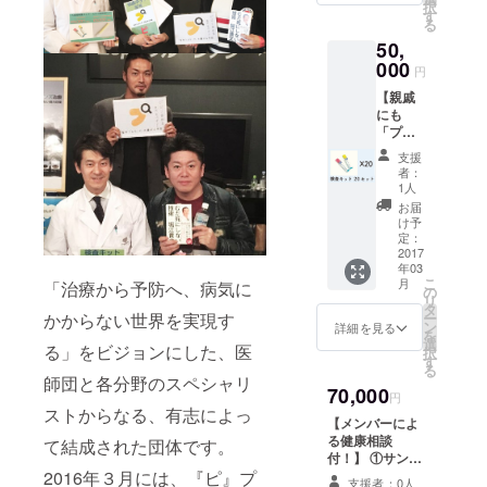
択
格) 送料
す
る
込み ③
50,
ステッ
カー１
000
円
０枚 ④
【親戚
オリジ
にも
ナルト
「プ」
イレッ
を配ろ
トペー
支援
う！】
パー✖
者：
①サン
１０
1人
クス
お届
メール
け予
と活動
定：
報告 ②
2017
年03
検査
こ
月
「治療から予防へ、病気に
キット
の
リ
２０個
タ
かからない世界を実現す
ー
セット
ン
詳細を見る
を
(通常価
選
る」をビジョンにした、医
択
格) 送料
す
る
込み
師団と各分野のスペシャリ
70,000
円
ストからなる、有志によっ
【メンバーによ
る健康相談
て結成された団体です。
付！】 ①サンク
2016年３月には、『ピ』プ
スメールと活動
支援者：0人