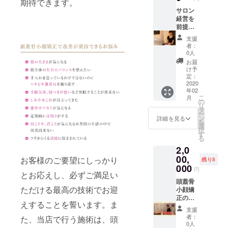
期待できます。
法令に
してお
とが可
基づく
りま
能で
サロン
医療、
す。
す。 頭
経営を
診療行
【内
蓋骨小
前提に
為では
容】 頭
顔矯正
ご検討
支援
ござい
蓋骨矯
の資格
されて
者：
ませ
正、ク
を取
いる方
0人
ん。 効
レンジ
得、頭
は頭蓋
お届
果には
ング洗
蓋骨小
骨矯正
け予
個人差
顔、整
顔矯正
の資格
定：
がござ
顔マッ
協会に
と、管
2020
年02
います
サージ
加盟し
理小顔
こ
月
ことを
（顔面
ていた
矯正士
の
リ
予めご
麻痺の
だくこ
の資格
タ
ー
了承く
リハビ
とが可
を、
ン
詳細を見る
を
ださ
リ）、
能で
セット
選
択
い。
首肩肩
す。
でお受
す
る
甲骨辺
【内
けいた
2,0
りまで
容】 8
だきま
のオイ
時間×5
す。 頭
00,
お客様のご要望にしっかり
残り5
ルを使
日間
蓋骨小
000
円
用して
(40時
顔矯正
とお応えし、必ずご満足い
リンパ
間）を
士と管
頭蓋骨
ただける最高の技術でお迎
ドレ
予定し
理小顔
小顔矯
ナー
ており
矯正士
正の技
えすることを誓います。ま
ジュ 頭
ます。
の資格
術を習
支援
蓋骨小
頭蓋骨
を取得
得し開
者：
た、当店で行う施術は、頭
顔矯正
矯正 ク
し、自
業する
0人