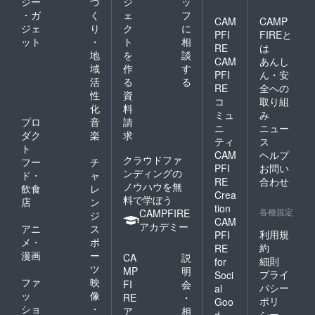
ジー
づ
ジ
ッ
・ガ
く
ェ
フ
CAM
CAMP
ジェ
り
ク
に
PFI
FIREと
ット
・
ト
相
RE
は
地
を
談
CAM
あんし
域
作
す
PFI
ん・安
活
る
る
RE
全への
性
資
コ
取り組
化
料
ミュ
み
プロ
音
請
ニ
ニュー
ダク
楽
求
ティ
ス
ト
CAM
ヘルプ
クラウドファ
フー
チ
PFI
お問い
ンディングの
ド・
ャ
RE
合わせ
ノウハウを無
飲食
レ
Crea
料で学ぼう
店
ン
tion
各種規定
CAMPFIRE
ジ
CAM
アカデミー
アニ
ス
利用規
PFI
メ・
ポ
約
RE
漫画
ー
CA
説
細則
for
ツ
MP
明
プライ
Soci
ファ
映
FI
会
バシー
al
ッ
像
RE
・
ポリ
Goo
ショ
・
ア
相
シー
d