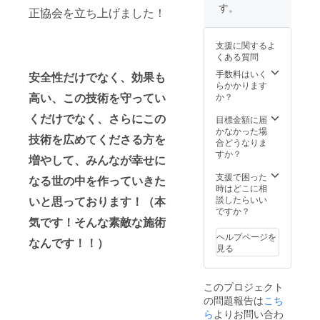
ご了承
受けい
ります
す。
正協会を立ち上げました！
くださ
ただけ
ので、
い。
ます。
未経験
開業
の方で
支援に関するよ
コース
も技術
くある質問
もご用
を習得
意がご
するこ
手数料はいく
安全性だけでなく、効果も
ざいま
とが可
らかかります
して、4
能で
高い、この技術を守ってい
か？
名まで
す！ 9
くだけでなく、さらにこの
講習受
時間
目標金額に届
講可能
（うち
かなかった場
技術を広めてくださる方を
です。
休憩1時
合どうなりま
実施ス
間）×5
すか？
増やして、みんなが幸せに
ケ
日間
ジュー
45時間
支援で困った
なる世の中を作っていきた
ル 直近
を予定
時はどこに相
の例 2
してお
いと思っております！（本
談したらいい
月10日
りま
ですか？
気です！そんな素敵な施術
～14日
す。
の5日間
【内
ヘルプページを
なんです！！）
2月17日
容】 頭
見る
～21日
蓋骨矯
の5日間
正、ク
3月2日
レンジ
このプロジェクト
～6日の
ング洗
の問題報告は
こち
5日間 3
顔、整
月9日～
顔マッ
ら
よりお問い合わ