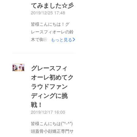
てみました☆彡
2019/12/25 17:48
皆様こんにちは！グ
レースフィオーレの鈴
木で御座います！リ
もっと見る
ターンを色々と追加し
てみました！なんとサ
ロンでの施術もとても
グレースフィ
お安くお受けいただけ
オーレ初めてク
るリターンも数量限定
ラウドファン
で作りましたので、皆
様どうぞよろしくお願
ディングに挑
いいたします(#^.^#)
戦！
2019/12/17 16:00
皆様こんにちは(*^-^*)
頭蓋骨小顔矯正専門サ