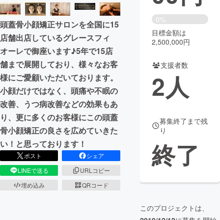
まちづくり・地域活性化
0%
頭蓋骨小顔矯正サロンを全国に15
目標金額は
店舗出店しているグレースフィ
2,500,000円
CAMPFIRE for Social Good
CAMPFIRE Creation
オーレで御座います♪5年で15店
CAMPFIREふるさと納税
machi-ya
コミュニティ
舗まで展開しており、様々なお客
支援者数
2
人
様にご愛顧いただいております。
小顔だけではなく、頭痛や不眠の
改善、うつ病改善などの効果もあ
り、更に多くのお客様にこの頭蓋
募集終了まで残
骨小顔矯正の良さを広めていきた
り
終了
い！と思っております！
ポスト
シェア
LINEで送る
URLコピー
埋め込み
QRコード
このプロジェクトは、