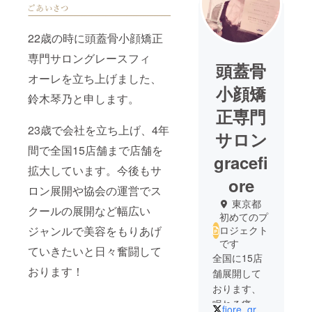
22歳の時に頭蓋骨小顔矯正
専門サロングレースフィ
頭蓋骨
オーレを立ち上げました、
小顔矯
鈴木琴乃と申します。
正専門
23歳で会社を立ち上げ、4年
サロン
間で全国15店舗まで店舗を
gracefi
拡大しています。今後もサ
ore
ロン展開や協会の運営でス
東京都
クールの展開など幅広い
初めてのプ
ロジェクト
ジャンルで美容をもりあげ
です
ていきたいと日々奮闘して
全国に15店
おります！
舗展開して
おります、
眠れる痛み
fiore_grace