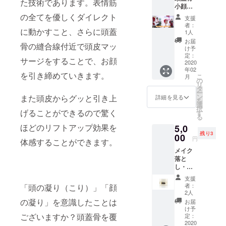
た技術であります。表情筋
小顔矯
正の施
の全てを優しくダイレクト
支援
術をお
者：
受けい
に動かすこと、さらに頭蓋
1人
ただけ
お届
骨の縫合線付近で頭皮マッ
ます。
け予
（新規
定：
サージをすることで、お顔
店舗の
2020
年02
麻布十
を引き締めていきます。
こ
月
番店・
の
リ
松戸店
タ
ー
のみ）
ン
また頭皮からグッと引き上
詳細を見る
を
通常価
選
択
格
げることができるので驚く
す
る
12,000
ほどのリフトアップ効果を
5,0
円が
残り3
5,000円
00
円
体感することができます。
でお受
メイク
けいた
落と
だけま
し・洗
す。 メ
顔 90g
ニュー
支援
定価：
内容：
者：
「頭の凝り（こり）」「顔
4,800円
頭蓋骨
2人
（税
小顔矯
の凝り」を意識したことは
お届
抜） と
正⇒ク
け予
ろける
ございますか？頭蓋骨を覆
レンジ
定：
ように
2020
ング