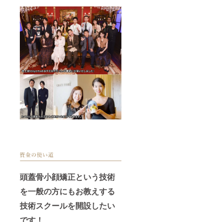
ちがあ
２万円
れば、
（初年
次回開
度無
催日に
料） 法
受講す
令に基
ること
づく医
も可能
療、診
です。
療行為
ではご
ざいま
せん。
効果に
は個人
差がご
ざいま
すこと
を予め
ご了承
くださ
い。
頭蓋骨小顔矯正という技術
を一般の方にもお教えする
技術スクールを開設したい
です！