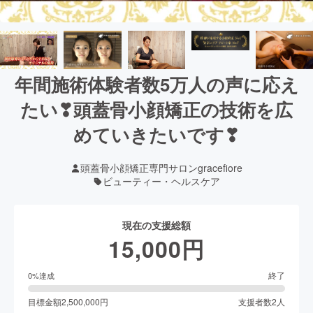
年間施術体験者数5万人の声に応え
たい❣頭蓋骨小顔矯正の技術を広
めていきたいです❣
頭蓋骨小顔矯正専門サロンgracefiore
ビューティー・ヘルスケア
現在の支援総額
15,000
円
終了
0
%達成
目標金額
2,500,000
円
支援者数
2
人