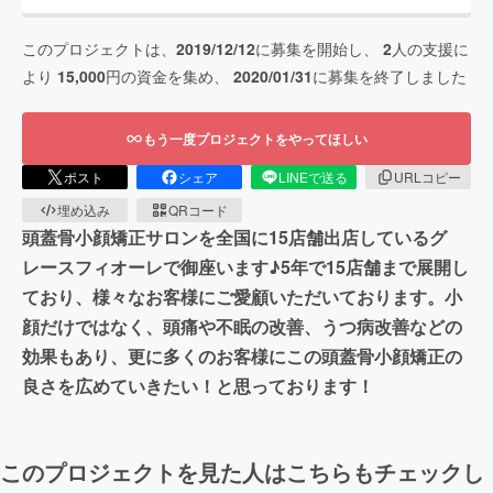
このプロジェクトは、
2019/12/12
に募集を開始し、
2
人の支援に
より
15,000
円の資金を集め、
2020/01/31
に募集を終了しました
もう一度プロジェクトをやってほしい
ポスト
シェア
LINEで送る
URLコピー
埋め込み
QRコード
頭蓋骨小顔矯正サロンを全国に15店舗出店しているグ
レースフィオーレで御座います♪5年で15店舗まで展開し
ており、様々なお客様にご愛顧いただいております。小
顔だけではなく、頭痛や不眠の改善、うつ病改善などの
効果もあり、更に多くのお客様にこの頭蓋骨小顔矯正の
良さを広めていきたい！と思っております！
このプロジェクトを見た人はこちらもチェックし