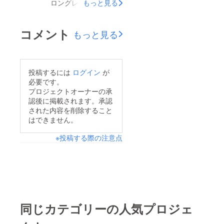
ロングレースフィオー
もっと見る
レで御座います！この
度、頭がい骨小顔矯正
コメント
もっと見る
協会を立ち上げまし
て、さらにいろんな方
に頭がい骨小顔矯正と
投稿するには
ログイン
が
いう素晴らしい技術を
必要です。
広めてまいりたいと思
プロジェクトオーナーの承
認後に掲載されます。承認
いまして、クラウド
された内容を削除すること
ファンディングに挑戦
はできません。
することとなりまし
※投稿する際の注意点
た！エステサロンにあ
まり行かれたことが無
い方、未経験の方、起
業を考えてらっしゃる
方、様々な方にご安心
して、技術を提供して
同じカテゴリーの人気プロジェ
いければと思いますの