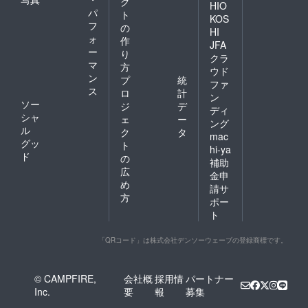
ク
HIO
パ
ト
KOS
フ
の
HI
ォ
作
JFA
ー
り
クラ
マ
方
ウド
ン
プ
統
ファ
ス
ロ
計
ン
ソー
ジ
デ
ディ
シャ
ェ
ー
ング
ル
ク
タ
mac
グッ
ト
hi-ya
ド
の
補助
広
金申
め
請サ
方
ポー
ト
「QRコード」は株式会社デンソーウェーブの登録商標です。
© CAMPFIRE,
会社概
採用情
パートナー
Inc.
要
報
募集