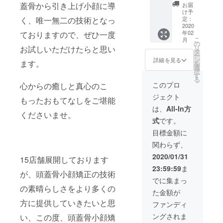
協会に
レンジ
社サロ
ことが
蓋骨から引き上げ小顔に導
お届
加盟す
ング洗
ンでも
可能で
け予
ること
顔 整顔
研修を
す。法
く、唯一無二の技術となっ
定：
が可能
マッ
行うこ
人での
2020
年02
ておりますので、ぜひ一度
です。
サージ
とがで
協会加
こ
月
ディプ
首肩肩
きるよ
盟がで
の
リ
お試しいただけたらと思い
ロマ発
甲骨ま
うにお
きま
タ
ー
行いた
でのリ
教えい
す。 4
ン
詳細を見る
ます。
を
しま
ンパド
たしま
名まで
選
択
す。 ※
レナー
す。 ※
受講可
す
る
年会費1
ジュ 脳
年会費
能で
このプロ
心からの癒しと真心のこ
万円
脊髄液
20,000
す。 代
ジェクト
（初年
や頭蓋
円 初
表直々
もったおもてなしをご堪能
度無
骨につ
年度無
にお教
は、
All-In方
くださいませ。
料） 法
いての
料
えいた
式
です。
令に基
座学 少
します
づく医
人数制
ので、
目標金額に
療、診
で代表
きちん
関わらず、
療行為
が教え
とした
ではご
てまい
技術を
2020/01/31
15店舗展開しております
ざいま
ります
習得す
23:59:59
ま
せん。
ので、
ること
が、頭蓋骨小顔矯正の技術
効果に
初心
ができ
でに集まっ
は個人
者、未
ます。
の素晴らしさをより多くの
た金額が
差がご
経験者
また少
ざいま
の方で
人数制
方に提供していきたいと思
ファンディ
すこと
も安心
で行っ
ングされま
い、この度、頭蓋骨小顔矯
を予め
してお
てまい