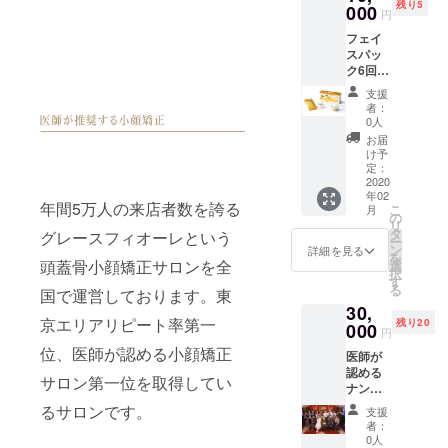
残り5
混ぜ合
000
ご利用
円
わせる
の方の
フェイ
タイプ
み 男性
スパッ
の炭酸
も利用
ク6回分
パッ
可能で
（カッ
ク。肌
ござい
支援
プ・ス
の生ま
ます。
者：
パチュ
れ変わ
0人
IDを発
ラ付）
るサイ
行いた
お届
定価：
クルに
け予
します
9,200円
注目し
定：
のでご
（税
2020
導き出
予約時
年02
抜）と
したオ
にIDを
年間5万人の来店者数を誇る
こ
月
メイク
リジナ
の
お伝え
リ
落と
ル
タ
グレースフィオーレという
くださ
ー
し・洗
フォー
ン
詳細を見る
い。
を
顔 90g
頭蓋骨小顔矯正サロンを全
ミュラ
選
択
定価：
がいき
す
る
国で運営しております。東
4,800円
いきと
30,
（税
した輝
京エリアリピート率第一
残り20
抜）の
000
く肌を
円
セット
叶えま
位、医師が認める小顔矯正
医師が
です♪
す。
認める
グレー
サロン第一位を取得してい
ナン
スフィ
バーワ
オーレ
るサロンです。
支援
ン、東
でも大
者：
京エリ
人気の
0人