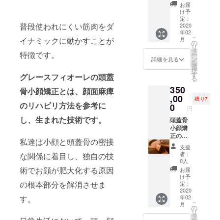
アリ
セット
お届
ピート
となっ
け予
率ナン
てお
定：
普段使われにくい筋肉をダ
バーワ
2020
り、2つ
年02
ンの頭
使うと
こ
イナミックに動かすことが
月
蓋骨小
お肌ピ
の
リ
顔矯正
カピカ
タ
特徴です。
ー
創設者
に！
ン
詳細を見る
を
鈴木代
選
択
表の施
す
グレースフィオーレの頭蓋
る
術をお
350
受けい
骨小顔矯正とは、顔面麻痺
ただけ
,00
残り7
のリハビリ方法を参考に
ま
0
円
す！！
し、生まれた技術です。
！ 頭蓋
頭蓋骨
骨小顔
小顔矯
矯正施
正の技
私達は小顔と頭蓋骨の密接
術内容
術を習
支援
頭蓋骨
得する
者：
な関係に着目し、独自の技
矯正→
ことが
0人
クレン
できま
術でお顔が肥大化する原因
お届
ジン
す！代
け予
グ・洗
表直々
の根本部分を解消させま
定：
顔→整
にお教
2020
す。
年02
顔マッ
えいた
こ
月
サージ
します
の
リ
→オリ
ので、
タ
ー