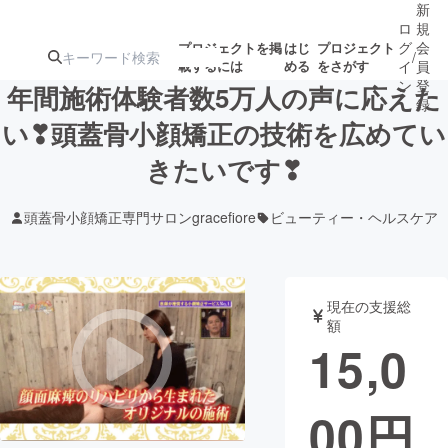
新
ロ
規
グ
会
プロジェクトを掲
はじ
プロジェクト
/
載するには
める
をさがす
イ
員
ン
登
年間施術体験者数5万人の声に応えた
録
い❣頭蓋骨小顔矯正の技術を広めてい
きたいです❣
人気のプロ
注目のリ
注目の新着プロ
募集終了が近いプ
もうすぐ公開
ジェクト
ターン
ジェクト
ロジェクト
されます
頭蓋骨小顔矯正専門サロンgracefiore
ビューティー・ヘルスケア
アート・写真
音楽
現在の支援総
テクノロジー・ガジェット
ゲーム・サ
額
15,0
映像・映画
書籍・雑誌
00
円
ビジネス・起業
チャレンジ