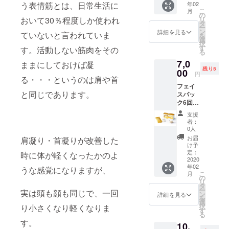
年02
う表情筋とは、日常生活に
肌に柔
ウォッ
こ
月
らかに
シング
の
リ
おいて30％程度しか使われ
なじむ
⇒整顔
タ
ー
バーム
マッ
ン
詳細を見る
ていないと言われていま
を
状のク
サージ
選
択
レンジ
⇒肩や
す
す。活動しない筋肉をその
る
ング。
デコル
7,0
肌への
テのリ
ままにしておけば凝
残り5
潤いは
00
ンパド
円
る・・・というのは肩や首
しっか
レナー
フェイ
り保ち
ジュ※施
と同じであります。
スパッ
ながら
術時間
ク6回分
も、メ
６０
（カッ
イクや
分、所
支援
プ・ス
汚れは
要時間
者：
パチュ
キレイ
７０分
0人
ラ付）
に落と
はお着
お届
肩凝り・首凝りが改善した
定価：
しま
換え等
け予
9,200円
す。 メ
定：
の時間
時に体が軽くなったかのよ
（税
2020
イクオ
を含む
年02
抜） 使
フ後も
うな感覚になりますが、
※麻布十
こ
月
用する
やわら
の
番店・
リ
直前に1
かでみ
タ
松戸店
ー
実は頭も顔も同じで、一回
剤の
ずみず
ン
限定
詳細を見る
を
ジェル
しい素
選
gracefi
択
り小さくなり軽くなりま
と2剤の
肌を叶
す
ore全店
る
パウ
えま
舗で初
す。
10,
ダーを
す。
めての