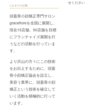
13日の5
サージ
せください
日間 受
（顔面
講して
麻痺の
いただ
リハビ
頭蓋骨小顔矯正専門サロン
けるお
リ）、
日にち
首肩肩
gracefioreを全国に展開し、
にい
甲骨辺
らっ
りまで
現在15店舗。50店舗を目標
しゃっ
のオイ
てくだ
ルを使
にフランチャイズ展開を行
さい。
用して
うなどの活動を行っていま
技術を
リンパ
習得し
ドレ
す。
ていく
ナー
ものな
ジュ 頭
ので、
蓋骨小
より沢山の方々にこの技術
連続で
顔矯正
習得し
協会に
をお伝えするために、頭蓋
ていた
加盟必
だくこ
須と致
骨小顔矯正協会を設立し、
とをお
しま
勧めし
す。
美容う業界に、頭蓋骨小顔
ており
ディプ
矯正という技術を確立して
ます
ロマ発
が、お
行いた
いく活動を積極的に行って
越しに
しま
なれな
す。 ※
います。
い日に
年会費