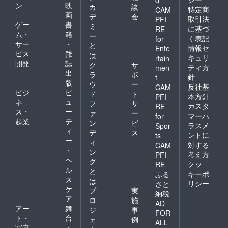
ン
映
カ
談
特定商
CAM
画
デ
会
取引法
PFI
ゲー
書
ミ
に基づ
RE
ム・
籍
ー
く表記
for
サー
・
と
情報セ
Ente
ビス
雑
は
キュリ
rtain
開発
誌
ク
サ
ティ方
men
出
ラ
ポ
針
t
版
ウ
ー
反社基
CAM
ビジ
ビ
ド
ト
本方針
PFI
ネ
ュ
フ
サ
カスタ
RE
ス・
ー
ァ
ー
マーハ
for
起業
テ
ン
ビ
ラスメ
Spor
ィ
デ
ス
ントに
ts
ー
ィ
対する
CAM
・
ン
考え方
PFI
ヘ
グ
クッ
RE
ル
と
キーポ
ふる
ス
は
リシー
さと
ケ
プ
実
納税
ア
ロ
施
AD
アー
舞
ジ
事
FOR
ト・
台
ェ
例
ALL
写真
・