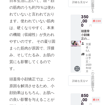
日常生活において、頭・顔
ジナル
きちん
ン
詳細を見る
を
オイル
とした
選
の筋肉のうち約70％は使わ
択
を使用
技術を
す
る
して首
習得す
れていないと言われており
350
肩デコ
ること
ルテ肩
ができ
,00
ます。使われていない筋肉
残り20
甲骨ま
ます。
0
円
は、硬くなりやすく、本来
でのリ
また少
ンパド
人数制
頭蓋骨
の機能（収縮性）が失われ
レナー
で行っ
小顔矯
ジュ
てまい
正の技
やすいのです。 その凝り固
※60分の
ります
術を習
支援
施術と
ので、
得する
まった筋肉が原因で、浮腫
者：
なりま
未経験
ことが
0人
す。 ※
の方で
可能で
み、そしてたるみ、お肌の
お届
実施は
も技術
す。頭
け予
質にも影響してくるので
表参道
を習得
蓋骨や
定：
店か恵
するこ
筋肉、
2020
す。
年02
比寿店
とが可
筋膜の
こ
月
にて行
能で
知識の
の
リ
いま
す！ 9
座学も
タ
頭蓋骨小顔矯正では、この
ー
す。 ※
時間
行って
ン
詳細を見る
を
男性も
（うち
いくの
選
原因を解消させるため、小
択
施術を
休憩1時
で、理
す
る
お受け
間）×5
論から
顔効果はもちろん、お肌へ
850
いただ
日間
きちん
けま
45時間
と習得
の良い影響を与えることが
,00
残り4
す。 ※
を予定
するこ
0
円