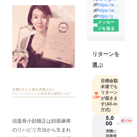
のない気持
https://www.youtube.com/watch?v=WrzOP4IlAkE&t=160s
ちの良い、
https://www.youtube.com/watch?v=jPYBnz14fsI&t=3s
https://youtu.be/1NCMEQ2zdM8
頭蓋骨小顔
メッセー
矯正専門サ
ジを送る
ロン
gracefiore
でございま
す♪
リターンを
選ぶ
目標金額
未達でも
リターン
が届きま
す
(All-in
方式)
5,0
頭蓋骨小顔矯正は顔面麻痺
残り39
00
円
のリハビリ方法から生まれ
実際に
頭蓋骨