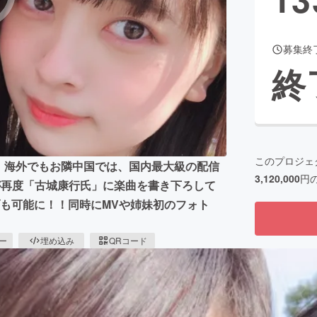
募集終
CAMPFIRE for Social Good
CAMPFIRE Creation
終
CAMPFIREふるさと納税
machi-ya
コミュニティ
このプロジェ
再生、海外でもお隣中国では、国内最大級の配信
3,120,000
円
が再度「古城康行氏」に楽曲を書き下ろして
も可能に！！同時にMVや姉妹初のフォト
ピー
埋め込み
QRコード