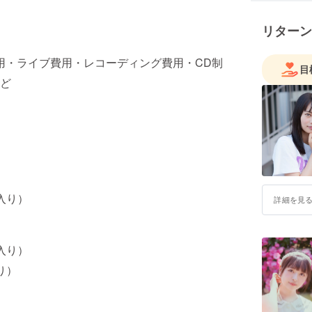
リターン
用・ライブ費用・レコーディング費用・CD制
目
ど
入り）
詳細を見
ン入り）
り）