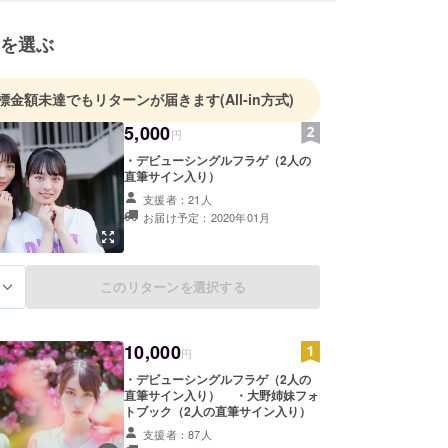
を選ぶ
標金額未達でもリターンが届きます
(All-in方式)
5,000
円
・デビューシングルフラゲ（2人の
直筆サイン入り）
支援者：21人
お届け予定：2020年01月
このリターンを選択する
る
10,000
円
・デビューシングルフラゲ（2人の
直筆サイン入り） ・大野姉妹フォ
トブック（2人の直筆サイン入り）
支援者：87人