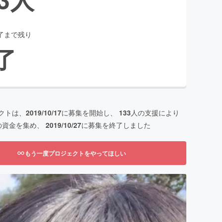
了まで残り
了
クトは、
2019/10/17
に募集を開始し、
133
人の支援により
の資金を集め、
2019/10/27
に募集を終了しました
もう一度プロジェクトをやってほしい