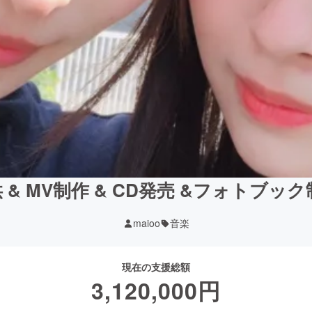
& MV制作 & CD発売 &フォトブ
maioo
音楽
現在の支援総額
3,120,000
円