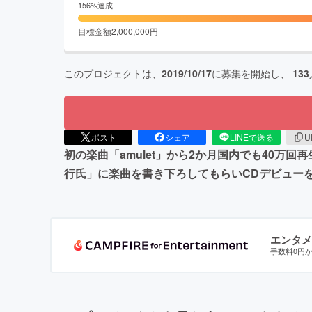
156
%達成
目標金額
2,000,000
円
このプロジェクトは、
2019/10/17
に募集を開始し、
133
ポスト
シェア
LINEで送る
U
初の楽曲「amulet」から2か月国内でも40
行氏」に楽曲を書き下ろしてもらいCDデビュー
エンタメ
手数料0円