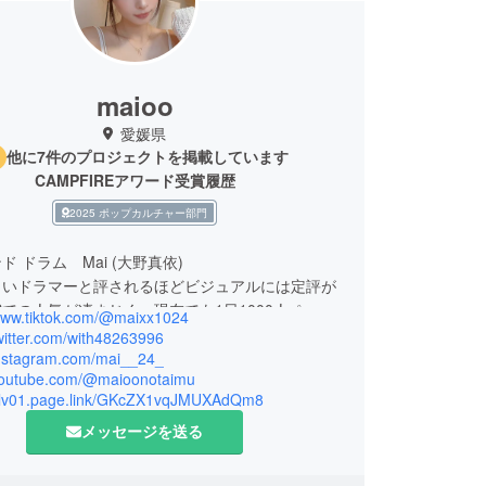
maioo
愛媛県
他に7件のプロジェクトを掲載しています
CAMPFIREアワード受賞履歴
2025 ポップカルチャー部門
 ドラム Mai (大野真依)
しいドラマーと評されるほどビジュアルには定評が
Sでの人気が凄まじく、現在でも1日1000人ペース
/www.tiktok.com/@maixx1024
ワーが増え続けておりインフルエンサーとしても注
twitter.com/with48263996
ている。
/instagram.com/mai__24_
/youtube.com/@maioonotaimu
 736,000人
/elv01.page.link/GKcZX1vqJMUXAdQm8
amフォロワー 380,000人
er)フォロワー 95.,000人
メッセージを送る
eチャンネル登録者数 100,000人