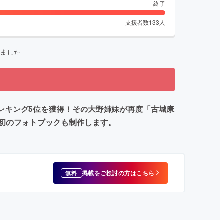
終了
支援者数
133
人
ました
ランキング5位を獲得！その大野姉妹が再度「古城康
初のフォトブックも制作します。
掲載をご検討の方はこちら
無料