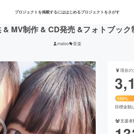
プロジェクトを掲載するには
はじめる
プロジェクトをさがす
& MV制作 & CD発売 &フォトブ
maioo
音楽
注目のリターン
注目の新着プロジェクト
募集終了が近いプロジェクト
も
現在の
音楽
舞台・パフォーマンス
3,
ゲーム・サービス開発
フード・飲食店
156%
書籍・雑誌出版
アニメ・漫画
目標金額は2
支援者
チャレンジ
ビューティー・ヘルスケ
13