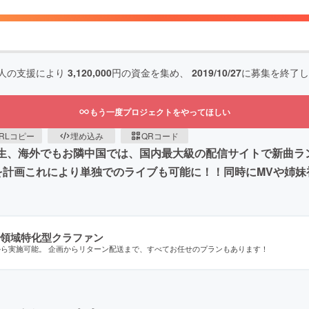
人の支援により
3,120,000
円の資金を集め、
2019/10/27
に募集を終了し
もう一度プロジェクトをやってほしい
RLコピー
埋め込み
QRコード
万回再生、海外でもお隣中国では、国内最大級の配信サイトで新曲
を計画これにより単独でのライブも可能に！！同時にMVや姉妹
領域特化型クラファン
から実施可能。 企画からリターン配送まで、すべてお任せのプランもあります！