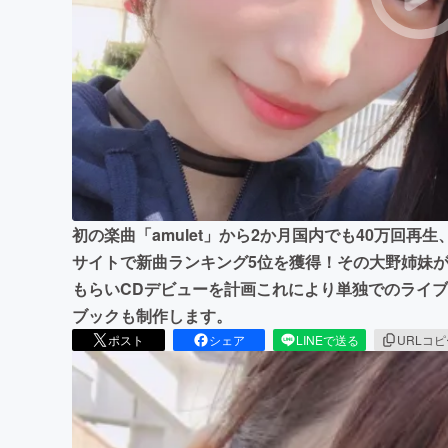
まちづくり・地域活性化
初の楽曲「amulet」から2か月国内でも40万回
サイトで新曲ランキング5位を獲得！その大野姉妹
もらいCDデビューを計画これにより単独でのライブ
ブックも制作します。
ポスト
シェア
LINEで送る
URLコ