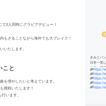
にて2人同時にグラビアデビュー！
が国内もさることながら海外でも大ブレイク！
いいたします。
きみとバンド
日本一美
いこと
ある。SN
https:/
でフォロ
https://
目を浴び
https:/
曲を増やしたいと考えています。
https:/
TikTokフォロワー
https:/
も挑戦いたします！
Instagr
x(旧Twitt
も行います。
YouTub