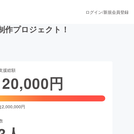
ログイン
/
新規会員登録
ック制作プロジェクト！
うすぐ公開されます
支援総額
プロダクト
120,000
円
ファッション
スポーツ
,000,000円
数
ア
ソーシャルグッド
3
人