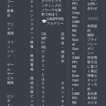
クラウドファ
フー
チ
PFI
お問い
ンディングの
ド・
ャ
RE
合わせ
ノウハウを無
飲食
レ
Crea
料で学ぼう
店
ン
tion
各種規定
CAMPFIRE
ジ
CAM
アカデミー
アニ
ス
利用規
PFI
メ・
ポ
約
RE
漫画
ー
CA
説
細則
for
ツ
MP
明
プライ
Soci
ファ
映
FI
会
バシー
al
ッ
像
RE
・
ポリ
Goo
ショ
・
ア
相
シー
d
ン
映
カ
談
特定商
CAM
画
デ
会
取引法
PFI
ゲー
書
ミ
に基づ
RE
ム・
籍
ー
く表記
for
サー
・
と
情報セ
Ente
ビス
雑
は
キュリ
rtain
開発
誌
ク
サ
ティ方
men
出
ラ
ポ
針
t
版
ウ
ー
反社基
CAM
ビジ
ビ
ド
ト
本方針
PFI
ネ
ュ
フ
サ
カスタ
RE
ス・
ー
ァ
ー