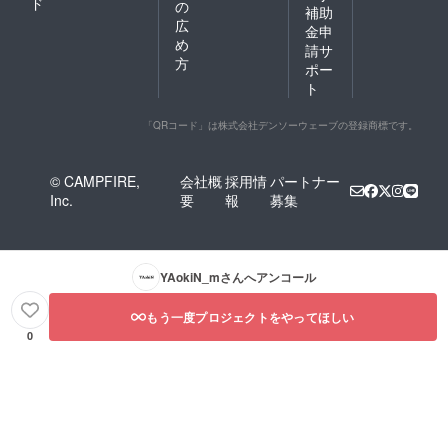
ド
の
補助
広
金申
め
請サ
方
ポー
ト
「QRコード」は株式会社デンソーウェーブの登録商標です。
© CAMPFIRE,
会社概
採用情
パートナー
Inc.
要
報
募集
YAokiN_m
さんへアンコール
もう一度プロジェクトをやってほしい
0