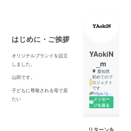
はじめに・ご挨拶
YAokiN
オリジナルブランドを設立
_m
しました。
愛知県
山田です。
初めてのプ
ロジェクト
です
子どもに尊敬される母で居
https://yaokin.paintory.com
たい
メッセー
ジを送る
リターンを