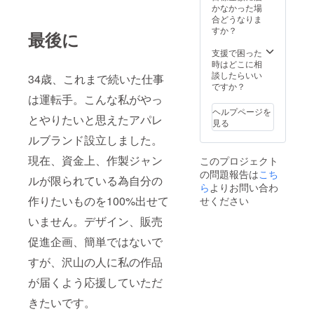
かなかった場
合どうなりま
すか？
最後に
支援で困った
時はどこに相
談したらいい
34歳、これまで続いた仕事
ですか？
は運転手。こんな私がやっ
ヘルプページを
とやりたいと思えたアパレ
見る
ルブランド設立しました。
現在、資金上、作製ジャン
このプロジェクト
の問題報告は
こち
ルが限られている為自分の
ら
よりお問い合わ
作りたいものを100%出せて
せください
いません。デザイン、販売
促進企画、簡単ではないで
すが、沢山の人に私の作品
が届くよう応援していただ
きたいです。