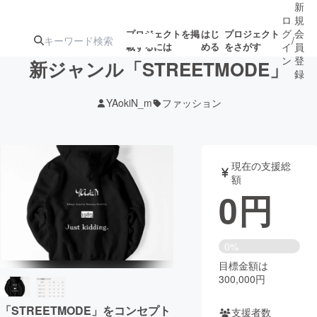
新
ロ
規
グ
会
プロジェクトを掲
はじ
プロジェクト
/
載するには
める
をさがす
イ
員
ン
登
新ジャンル「STREETMODE」
録
YAokiN_m
ファッション
人気のプロ
注目のリ
注目の新着プロ
募集終了が近いプ
もうすぐ公開
ジェクト
ターン
ジェクト
ロジェクト
されます
現在の支援総
額
アート・写真
音楽
0
円
テクノロジー・ガジェット
ゲーム・サ
0%
目標金額は
映像・映画
書籍・雑誌
300,000円
ビジネス・起業
チャレンジ
「STREETMODE」をコンセプト
支援者数