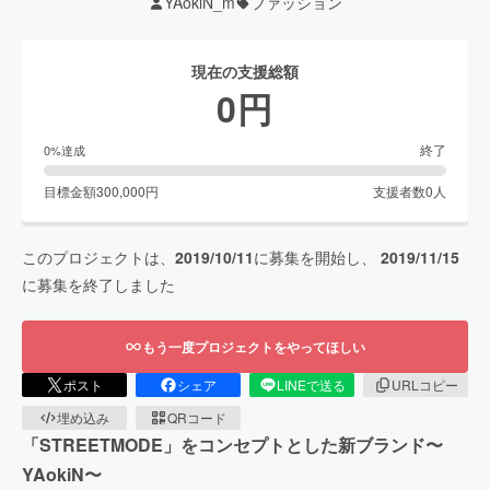
YAokiN_m
ファッション
現在の支援総額
0
円
終了
0
%達成
目標金額
300,000
円
支援者数
0
人
このプロジェクトは、
2019/10/11
に募集を開始し、
2019/11/15
に募集を終了しました
もう一度プロジェクトをやってほしい
ポスト
シェア
LINEで送る
URLコピー
埋め込み
QRコード
「STREETMODE」をコンセプトとした新ブランド〜
YAokiN〜