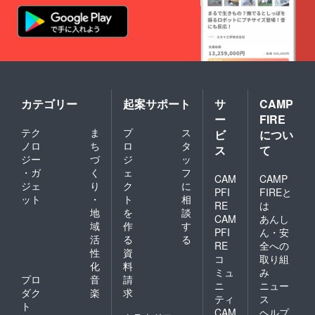
カテゴリー
起案サポート
サ
CAMP
ー
FIRE
テク
ま
プ
ス
ビ
につい
ノロ
ち
ロ
タ
ス
て
ジー
づ
ジ
ッ
・ガ
く
ェ
フ
CAM
CAMP
ジェ
り
ク
に
PFI
FIREと
ット
・
ト
相
RE
は
地
を
談
CAM
あんし
域
作
す
PFI
ん・安
活
る
る
RE
全への
性
資
コ
取り組
化
料
ミュ
み
プロ
音
請
ニ
ニュー
ダク
楽
求
ティ
ス
ト
CAM
ヘルプ