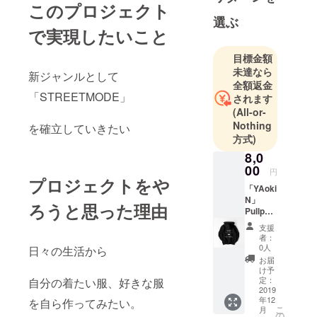
このプロジェクト
選ぶ
で実現したいこと
目標金額
未達なら
新ジャンルとして
全額返金
「STREETMODE」
されます
(All-or-
Nothing
を確立していきたい
方式)
8,0
00
円
プロジェクトをや
「YAoki
N」
ろうと思った理由
Pullpar
kar
支援
者：
0人
日々の生活から
お届
け予
定：
自分の着たい服、好きな服
2019
年12
を自ら作ってみたい。
こ
月
の