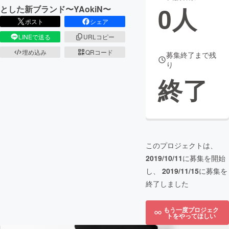
0
人
とした新ブランド〜YAokiN〜
まちづくり・地域活性化
ポスト
シェア
LINEで送る
URLコピー
CAMPFIRE for Social Good
CAMPFIRE Creation
埋め込み
QRコード
募集終了まで残
り
CAMPFIREふるさと納税
machi-ya
コミュニティ
終了
このプロジェクトは、
2019/10/11
に募集を開始
し、
2019/11/15
に募集を
終了しました
もう一度プロジェク
トをやってほしい