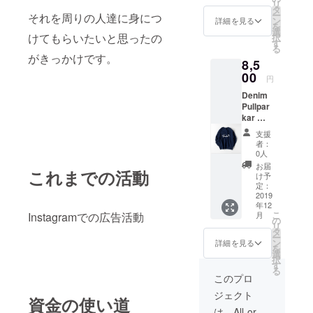
リ
タ
ー
それを周りの人達に身につ
ン
詳細を見る
を
選
けてもらいたいと思ったの
択
す
る
がきっかけです。
8,5
00
円
Denim
Pullpar
kar ブ
ランド
支援
名が
者：
入った
0人
トレー
お届
これまでの活動
ナーで
け予
す。
定：
2019
年12
こ
月
Instagramでの広告活動
の
リ
タ
ー
ン
詳細を見る
を
選
択
す
る
このプロ
ジェクト
資金の使い道
は、All-or-