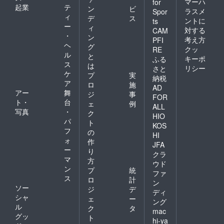
マーハ
for
起業
テ
ン
ビ
ラスメ
Spor
ィ
デ
ス
ントに
ts
ー
ィ
対する
CAM
・
ン
考え方
PFI
ヘ
グ
クッ
RE
ル
と
キーポ
ふる
ス
は
リシー
さと
ケ
プ
実
納税
ア
ロ
施
AD
アー
舞
ジ
事
FOR
ト・
台
ェ
例
ALL
写真
・
ク
HIO
パ
ト
KOS
フ
の
HI
ォ
作
JFA
ー
り
クラ
マ
方
ウド
ン
プ
統
ファ
ス
ロ
計
ン
ソー
ジ
デ
ディ
シャ
ェ
ー
ング
ル
ク
タ
mac
グッ
ト
hi-ya