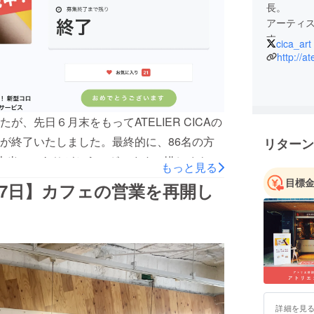
長。
アーティ
す。
cica_art
日常にア
http://at
す。
、先日６月末をもってATELIER CICAの
が終了いたしました。最終的に、86名の方
リターン
当に本当に、ありがとうございます！惜しくもス
もっと見る
援を頂いたことは勿論、皆様からの暖かい応
目標
7日】カフェの営業を再開し
ております！ご支援頂いた皆様へのリターン
すので、今しばらくお待ちくださいませ
は移転して間も無く、毎日、どうすればお客様が来
行錯誤していました。今回プロジェクトに挑
れたのだということが何よりも嬉しく、励み
ません。頂いたご支援は、表記の通り、休業
詳細を見