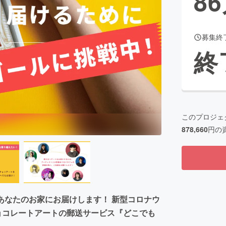
86
募集終
CAMPFIRE for Social Good
CAMPFIRE Creation
終
CAMPFIREふるさと納税
machi-ya
コミュニティ
このプロジェ
878,660
円の
」をあなたのお家にお届けします！ 新型コロナウ
チョコレートアートの郵送サービス『どこでも