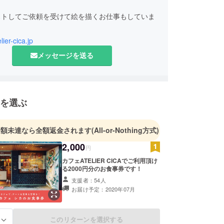
ストしてご依頼を受けて絵を描くお仕事もしていま
ートの溢れる世界を目標に、日々試行錯誤していま
elier-cica.jp
メッセージを送る
を選ぶ
金額未達なら全額返金されます
(All-or-Nothing方式)
2,000
円
カフェATELIER CICAでご利用頂け
る2000円分のお食事券です！
支援者：54人
お届け予定：2020年07月
このリターンを選択する
る