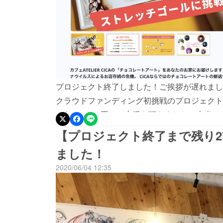
プロジェクト終了しました！ご挨拶が遅れましたが
クラウドファンディング初挑戦のプロジェクト
から878,660円のご支援を頂きました。本
トレッチゴールには届きませんでしたが、ご支
【プロジェクト終了まで残り2
援のメッセージに、スタッフ一同心から感激し
ました！
のお届けについては、順次ご連絡させて頂きま
2020/06/04 12:35
＊・・私がATELIER CICAに入った当初
てくださるだろう、知ってもらえるだろうと試
戦し、こんなにも沢山の方に愛されるお店にな
になりました。どんなに感謝しても感謝しきれ