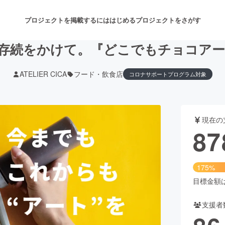
プロジェクトを掲載するには
はじめる
プロジェクトをさがす
ICAの存続をかけて。『どこでもチョコ
ATELIER CICA
フード・飲食店
コロナサポートプログラム対象
注目のリターン
注目の新着プロジェクト
募集終了が近いプロジェクト
も
現在の
音楽
舞台・パフォーマンス
87
ゲーム・サービス開発
フード・飲食店
175%
書籍・雑誌出版
アニメ・漫画
目標金額は5
支援者
チャレンジ
ビューティー・ヘルスケ