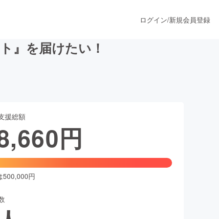
ログイン
/
新規会員登録
アート』を届けたい！
うすぐ公開されます
支援総額
プロダクト
8,660
円
ファッション
スポーツ
00,000円
数
ア
ソーシャルグッド