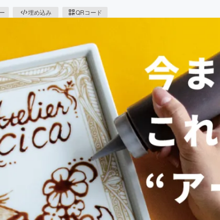
ピー
埋め込み
QRコード