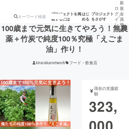
新
ロ
規
グ
会
プロジェクトを掲
はじ
プロジェクト
/
載するには
める
をさがす
イ
員
ン
登
100歳まで元気に生きてやろう！無農
録
薬＋竹炭で純度100％究極「えごま
油」作り！
人気のプロ
注目のリ
注目の新着プロ
募集終了が近いプ
もうすぐ公開
ジェクト
ターン
ジェクト
ロジェクト
されます
kirarakanetwork
フード・飲食店
アート・写真
音楽
現在の支援総
テクノロジー・ガジェット
ゲーム・サ
額
323,
映像・映画
書籍・雑誌
000
ビジネス・起業
チャレンジ