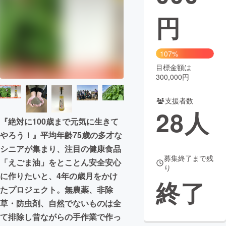
円
まちづくり・地域活性化
CAMPFIRE for Social Good
CAMPFIRE Creation
107%
CAMPFIREふるさと納税
machi-ya
コミュニティ
目標金額は
300,000円
支援者数
28
人
『絶対に100歳まで元気に生きて
やろう！』平均年齢75歳の多才な
シニアが集まり、注目の健康食品
募集終了まで残
「えごま油」をとことん安全安心
り
に作りたいと、4年の歳月をかけ
終了
たプロジェクト。無農薬、非除
草・防虫剤、自然でないものは全
て排除し昔ながらの手作業で作っ