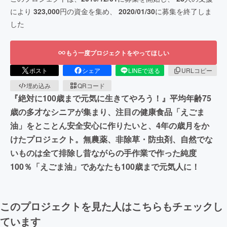
により
323,000
円の資金を集め、
2020/01/30
に募集を終了しま
した
もう一度プロジェクトをやってほしい
ポスト
シェア
LINEで送る
URLコピー
埋め込み
QRコード
『絶対に100歳まで元気に生きてやろう！』平均年齢75
歳の多才なシニアが集まり、注目の健康食品「えごま
油」をとことん安全安心に作りたいと、4年の歳月をか
けたプロジェクト。無農薬、非除草・防虫剤、自然でな
いものは全て排除し昔ながらの手作業で作った純度
100％「えごま油」であなたも100歳まで元気人に！
このプロジェクトを見た人はこちらもチェックし
ています