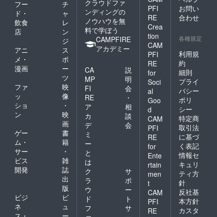
クラウドファ
フー
チ
PFI
お問い
ンディングの
ド・
ャ
RE
合わせ
ノウハウを無
飲食
レ
Crea
料で学ぼう
店
ン
tion
各種規定
CAMPFIRE
ジ
CAM
アカデミー
アニ
ス
利用規
PFI
メ・
ポ
約
RE
漫画
ー
CA
説
細則
for
ツ
MP
明
プライ
Soci
ファ
映
FI
会
バシー
al
ッ
像
RE
・
ポリ
Goo
ショ
・
ア
相
シー
d
ン
映
カ
談
特定商
CAM
画
デ
会
取引法
PFI
ゲー
書
ミ
に基づ
RE
ム・
籍
ー
く表記
for
サー
・
と
情報セ
Ente
ビス
雑
は
キュリ
rtain
開発
誌
ク
サ
ティ方
men
出
ラ
ポ
針
t
版
ウ
ー
反社基
CAM
ビジ
ビ
ド
ト
本方針
PFI
ネ
ュ
フ
サ
カスタ
RE
ス・
ー