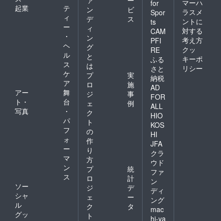
ァ
ー
マーハ
for
起業
テ
ン
ビ
ラスメ
Spor
ィ
デ
ス
ントに
ts
ー
ィ
対する
CAM
・
ン
考え方
PFI
ヘ
グ
クッ
RE
ル
と
キーポ
ふる
ス
は
リシー
さと
ケ
プ
実
納税
ア
ロ
施
AD
アー
舞
ジ
事
FOR
ト・
台
ェ
例
ALL
写真
・
ク
HIO
パ
ト
KOS
フ
の
HI
ォ
作
JFA
ー
り
クラ
マ
方
ウド
ン
プ
統
ファ
ス
ロ
計
ン
ソー
ジ
デ
ディ
シャ
ェ
ー
ング
ル
ク
タ
mac
グッ
ト
hi-ya