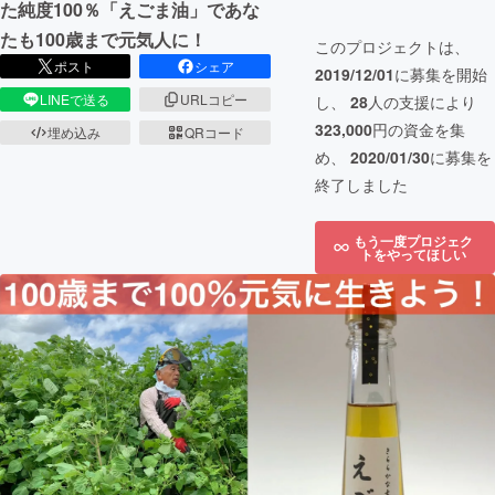
た純度100％「えごま油」であな
たも100歳まで元気人に！
このプロジェクトは、
ポスト
シェア
2019/12/01
に募集を開始
LINEで送る
URLコピー
し、
28
人の支援により
323,000
円の資金を集
埋め込み
QRコード
め、
2020/01/30
に募集を
終了しました
もう一度プロジェク
トをやってほしい