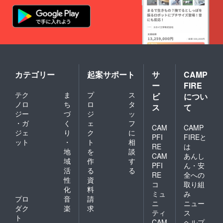
カテゴリー
起案サポート
サ
CAMP
ー
FIRE
テク
ま
プ
ス
ビ
につい
ノロ
ち
ロ
タ
ス
て
ジー
づ
ジ
ッ
・ガ
く
ェ
フ
CAM
CAMP
ジェ
り
ク
に
PFI
FIREと
ット
・
ト
相
RE
は
地
を
談
CAM
あんし
域
作
す
PFI
ん・安
活
る
る
RE
全への
性
資
コ
取り組
化
料
ミュ
み
プロ
音
請
ニ
ニュー
ダク
楽
求
ティ
ス
ト
CAM
ヘルプ