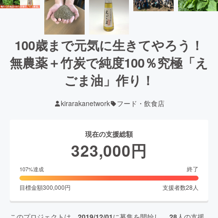
100歳まで元気に生きてやろう！
無農薬＋竹炭で純度100％究極「え
ごま油」作り！
kirarakanetwork
フード・飲食店
現在の支援総額
323,000
円
終了
107
%達成
目標金額
300,000
円
支援者数
28
人
このプロジェクトは、
2019/12/01
に募集を開始し、
28
人の支援