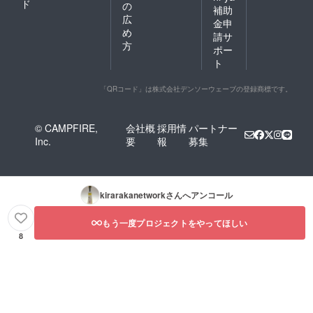
ド
の
補助
広
金申
め
請サ
方
ポー
ト
「QRコード」は株式会社デンソーウェーブの登録商標です。
© CAMPFIRE,
会社概
採用情
パートナー
Inc.
要
報
募集
kirarakanetwork
さんへアンコール
もう一度プロジェクトをやってほしい
8