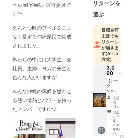
リターンを
ペル展in沖縄』実行委員で
選ぶ
す^^
えんとつ町のプペルをこよ
目標金額
未達でも
なく愛する沖縄県民で結成
リターン
されました。
が届きま
す
(All-in
私たちの中には大学生、会
方式)
3,0
社員、主婦、ヨガの先生と
00
円
色んな人がいますが、
【トー
ク
みんな沖縄の気候を思わせ
ショー
に参加
支援
る熱い情熱とパワーを持っ
されな
者：
い方向
16人
たメンバーです(^^♪
け】 ・
お届
心を込
け予
めた御
定：
礼のお
2017
年04
手紙 +
こ
月
・えん
の