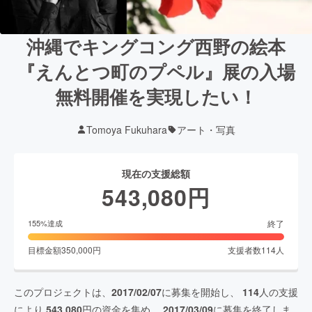
沖縄でキングコング西野の絵本
『えんとつ町のプペル』展の入場
無料開催を実現したい！
Tomoya Fukuhara
アート・写真
現在の支援総額
543,080
円
終了
155
%達成
目標金額
350,000
円
支援者数
114
人
このプロジェクトは、
2017/02/07
に募集を開始し、
114
人の支援
により
543,080
円の資金を集め、
2017/03/09
に募集を終了しま