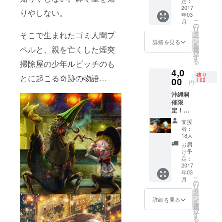
とつ町
きま
定：
店にて
のプペ
2017
す。
ご提示
りやしない。
年03
ル』ポ
（お好
くださ
こ
月
スト
みに応
の
い。 ※
リ
カード3
じて
タ
そこで生まれたゴミ人間プ
リター
ー
枚 会場
メール
ン
ン購入
詳細を見る
を
近くの
ペルと、親を亡くした煙突
にて相
選
後、要
択
「ヨガ
談） ボ
す
予約と
る
掃除屋の少年ルビッチのも
＆エス
リュー
なりま
4,0
テサロ
ム満点
す。一
残り
とに起こる奇跡の物語…
ン
00
の『え
102
回のみ
円
Shala」
んとつ
利用
沖縄開
でハン
町のプ
可。 (ヨ
催限
モック
ペル展
ガ&エス
定！え
ヨガが
in沖
テサロ
んとつ
体験で
縄』限
ン
支援
町のプ
きる権
定アイ
Shala
者：
ペルド
利で
テムで
18人
ご予約
リンク
す！ 男
す。
電話番
お届
（一杯
性でも
け予
号 098-
サービ
女性で
定：
917-
ス）+
2017
も体験
5775)
年03
絵本
するこ
こ
月
『えん
とがで
の
リ
とつ町
きます
タ
ー
のプペ
ので、
ン
詳細を見る
を
ル』一
どなた
選
択
冊をプ
でもお
す
る
レゼン