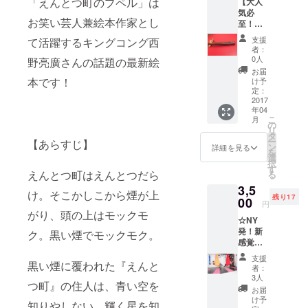
「えんとつ町のプペル」は
【大人
でロー
気必
ホット
お笑い芸人兼絵本作家とし
至！
ヨガが
リーズ
体験で
支援
て活躍するキングコング西
ナブル
きる権
者：
な『サ
利で
0人
野亮廣さんの話題の最新絵
ンゴ
す！ コ
お届
(3500
チラの
本です！
け予
円)セッ
リター
定：
ト』】
2017
ンは
年04
沖縄ミ
『女性
こ
月
ンサー
の方限
の
リ
柄お箸
定リ
タ
ー
【あらすじ】
+ サン
ター
ン
詳細を見る
を
ゴのお
ン』と
選
択
箸置き
なって
す
えんとつ町はえんとつだら
る
+ 「え
おりま
3,5
んとつ
すので
け。そこかしこから煙が上
残り17
町のプ
00
ご了承
円
ペル」
くださ
がり、頭の上はモックモ
☆NY
ポスト
い。 ※
発！新
カード3
ク。黒い煙でモックモク。
ご支援
感覚！
枚 お箸
いただ
ハン
には無
いた方
支援
黒い煙に覆われた『えんと
モック
料でお
は、リ
者：
ヨガ体
名前を
ターン
3人
つ町』の住人は、青い空を
験 +
刻むこ
購入画
お届
『えん
とがで
面をお
け予
知りやしない。輝く星を知