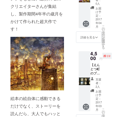
Shala
方必
紙 地元
受け付
0人
ご予約
クリエイターさんが集結
見！】
で大人
けに
電話番
お届
沖縄名
気なお
て、リ
け予
号 098-
し、製作期間4年半の歳月を
物大人
菓子の
定：
ターン
917-
気ソウ
2017
詰め合
購入画
かけて作られた超大作で
5775)
年04
ルフー
わせで
面をお
こ
月
ド詰め
す！
す。 会
の
見せく
リ
合わせ
場にお
タ
ださ
ー
セット
越しに
ン
い。
詳細を見る
を
(2000円
なれな
選
択
相当) +
くて
す
る
『えん
も、沖
4,5
とつ町
縄の雰
残り2
のプペ
00
囲気を
円
ル』ポ
味わう
【えん
スト
ことが
とつ町
カード3
できま
のプペ
枚 + 心
す♪ ※内
ル展を
を込め
容は多
支援
独り占
た御礼
少変更
者：
めでき
のお手
がある
2人
る権
紙 地元
ことが
お届
利】 ご
で大人
ござい
け予
絵本の絵自体に感動できる
家族や
気な沖
定：
ます。
恋人な
2017
縄食品
(写真は
だけでなく、ストーリーを
年03
ど、貴
の詰め
イメー
こ
月
方の大
合わせ
の
ジです)
読んだら、大人でもハッと
リ
切な人
です。
タ
※金額