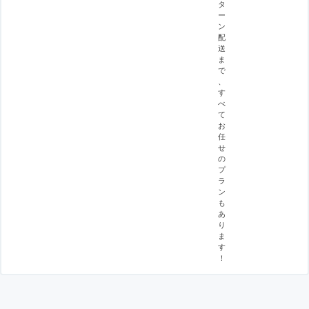
タ
ー
ン
配
送
ま
で
、
す
べ
て
お
任
せ
の
プ
ラ
ン
も
あ
り
ま
す
！