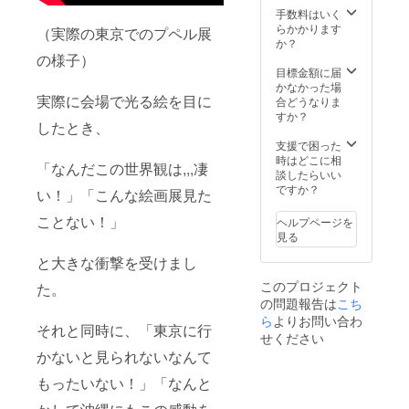
は、当
に参加
手数料はいく
日先着
できる
らかかります
で受付
（実際の東京でのプペル展
方の
か？
された
み、ご
の様子）
方から
支援お
目標金額に届
優先的
願いし
かなかった場
に自由
実際に会場で光る絵を目に
ます。
合どうなりま
席とさ
それ以
すか？
せてい
したとき、
外の方
ただき
は、上
支援で困った
ます。
記のリ
時はどこに相
「なんだこの世界観は,,,凄
ターン
談したらいい
へご支
ですか？
い！」「こんな絵画展見た
援お願
いしま
ことない！」
ヘルプページを
す。 ※
見る
お食事
券は、
と大きな衝撃を受けまし
【4名様
このプロジェクト
た。
以上で
の問題報告は
こち
ご来店
の際】
ら
よりお問い合わ
それと同時に、「東京に行
にご利
せください
用いた
かないと見られないなんて
だけま
す。 ※
もったいない！」「なんと
イベン
トに参