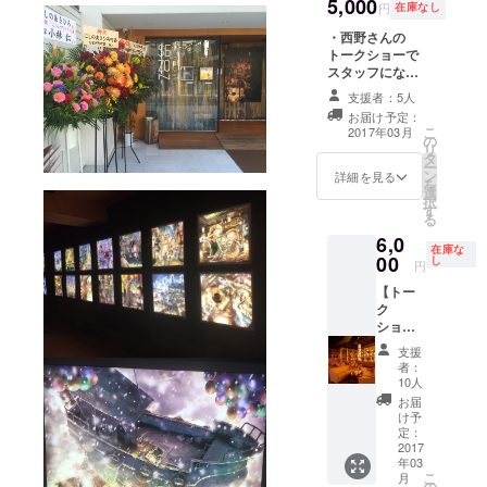
着10名
5,000
それ以
ターン
ご了承
円×2）
円
在庫なし
様） 席
外の方
購入画
くださ
3～10
数に限
・西野さんの
は、上
面をお
い。
名様→
りがご
トークショーで
記のリ
見せく
２名様
ざいま
スタッフになれ
ターン
ださ
金額
すので
る権利 トーク
へご支
い。 ※
（9000
支援者：5人
こちら
ショーのスタッ
援お願
全席自
円）に
お届け予定：
のリ
フとして、一緒
いしま
由席
加え、
こ
2017年03月
ターン
の
にイベントを盛
す。 ※
（一部
一人増
リ
は、
タ
り上げましょ
なお、
除く）
につき
ー
2017年
ン
う！ 西野さんを
トーク
詳細を見る
3000円
を
3月21日
選
もっともっと身
ショー
（最大
択
にギャ
す
近に感じること
チケッ
10名ま
る
ラリー
ができます。 フ
トは別
で） ※
6,0
(3階)で
ツーのお客さん
途必要
在庫な
安全管
00
開催す
し
ではなかなか味
となり
円
理のた
る西野
わえない体験が
ます。
め、ス
【トー
さんの
でき、イベント
タッフ
ク
トーク
をさらに楽しめ
が一人
ショー
ショー
ます♪ ※会場づく
駐在し
に参加
に参加
り、運営、受
支援
ます
される
できる
付、物販、案内
者：
が、邪
方向
方の
10人
などなど。
魔にな
け】 ・
み、ご
お届
らない
西野亮
支援お
け予
ように
廣トー
定：
願いし
致しま
ク
2017
ます。
す。
年03
ショー
それ以
こ
月
チケッ
の