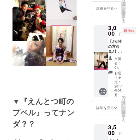
リ
とつ町
タ
ー
のプペ
ン
詳細を見る
を
ル展限
選
択
定ポス
す
る
トカー
3,0
ド１枚
残り20
※金額
00
円
は、
【♪女性
3000円
の方必
以上自
見♪】
由に設
☆ロー
定でき
支援
ホット
ますの
者：
ヨガ体
で、も
0人
験 +
しよろ
お届
『えん
しけれ
け予
とつ町
ば１円
定：
のプペ
2017
でも多
年03
ル』ポ
くのご
こ
月
スト
支援を
の
▼『えんとつ町の
リ
カード3
頂ける
タ
ー
枚 会場
とあり
ン
詳細を見る
プペル』ってナン
を
近くの
がたい
選
択
「ヨガ
です。
す
る
ダ？？
＆エス
宜しく
3,5
テサロ
お願い
ン
00
しま
円
Shala」
す。