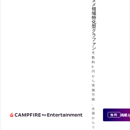
メ
領
域
特
化
型
ク
ラ
フ
ァ
ン
手
数
料
0
円
か
ら
実
施
可
能
。
企
画
掲載
無料
か
ら
リ