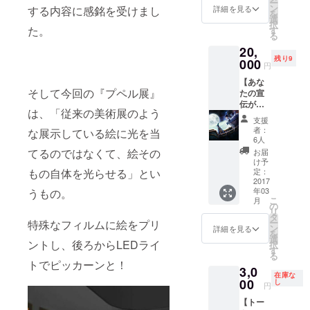
ー
たちと
会場に
ン
は、
詳細を見る
する内容に感銘を受けまし
を
個展を
お越し
選
4500円
択
ゆっく
た。
になれ
す
以上自
る
り楽し
なくて
由に設
20,
むため
も、沖
定でき
残り9
に会場
000
縄の雰
ますの
円
を貸し
囲気を
で、も
【あな
切りに
味わう
しよろ
そして今回の『プペル展』
たの宣
できる
ことが
しけれ
伝がで
権利で
できま
ば１円
は、「従来の美術展のよう
きる権
す。サ
す♪ ※内
でも多
支援
利】 個
プライ
容は多
くのご
者：
な展示している絵に光を当
展開催
ズや記
少変更
6人
支援を
期間
念日な
がある
てるのではなくて、絵その
頂ける
お届
中、あ
どにご
ことが
け予
とあり
なた自
もの自体を光らせる」とい
利用し
定：
ござい
がたい
身の宣
2017
てみて
ます。
です。
年03
うもの。
伝がで
はいか
(写真は
宜しく
こ
月
きる権
がで
の
イメー
お願い
リ
利で
しょう♪
タ
ジです)
しま
ー
特殊なフィルムに絵をプリ
す。 会
日時が
ン
※金額
詳細を見る
す。
を
場内に
決まっ
選
は、
ントし、後ろからLEDライ
択
あなた
ていま
す
4500円
る
個人、
す。
以上自
トでピッカーンと！
3,0
会社、
3/17(金)
由に設
在庫な
団体の
00
、
し
定でき
円
パンフ
3/18(土)
ますの
【トー
レット
、
で、も