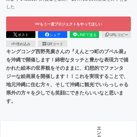
した
もう一度プロジェクトをやってほしい
ポスト
シェア
LINEで送る
URLコピー
埋め込み
QRコード
キングコング西野亮廣さんの『えんとつ町のプペル展』
を沖縄で開催します！綿密なタッチと豊かな表現力で描
かれた絵本の世界観をそのままに、幻想的でファンタ
ジーな絵画展を開催します！！これを実現することで、
地元沖縄に住む方々、そして沖縄に観光でいらっしゃる
県外の方々を少しでも笑顔にできたらいいなと思いま
す。
エ
ン
タ