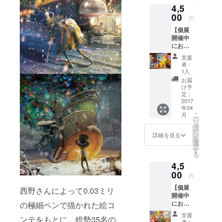
気軽に
4,5
ト 個展
ご参加
開催期
00
いただ
円
間中、
けま
【個展
いずれ
す。 ※
開催中
かの日
ご支援
にお越
にお越
いただ
しにな
しいた
いた方
支援
れない
だい
は、リ
者：
方必
て、会
ターン
1人
見！】
場で期
購入画
お届
沖縄名
間限定
面をお
け予
物人気
プペル
定：
店にて
お菓子
2017
ドリン
ご提示
年04
詰め合
クを一
くださ
こ
月
わせ
杯サー
の
い。 ※
リ
セット
ビス
タ
リター
ー
(2000円
と、絵
ン
ン購入
詳細を見る
を
相当) +
本を一
選
後、要
択
『えん
冊プレ
す
予約と
る
とつ町
ゼント
なりま
4,5
のプペ
致しま
す。一
ル』ポ
00
す。 ※
回のみ
円
スト
ご支援
利用
【個展
カード3
西野さんによって0.03ミリ
してく
可。 (ヨ
開催中
枚 + 心
ださっ
ガ&エス
にお越
の極細ペンで描かれた絵コ
を込め
た方
テサロ
しにな
た御礼
は、会
ン
支援
ンテをもとに、総勢35名の
れない
のお手
場3階の
者：