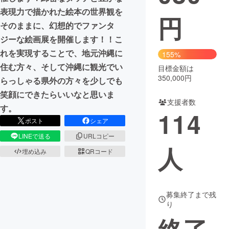
表現力で描かれた絵本の世界観を
円
まちづくり・地域活性化
そのままに、幻想的でファンタ
ジーな絵画展を開催します！！こ
CAMPFIRE for Social Good
CAMPFIRE Creation
れを実現することで、地元沖縄に
155%
CAMPFIREふるさと納税
machi-ya
コミュニティ
住む方々、そして沖縄に観光でい
目標金額は
350,000円
らっしゃる県外の方々を少しでも
笑顔にできたらいいなと思いま
支援者数
す。
114
ポスト
シェア
LINEで送る
URLコピー
人
埋め込み
QRコード
募集終了まで残
り