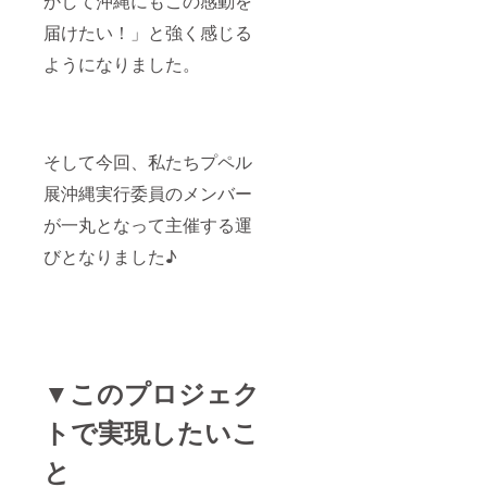
かして沖縄にもこの感動を
加され
届けたい！」と強く感じる
る方
は、当
ようになりました。
日に3階
の受け
付けに
て、リ
ターン
購入画
そして今回、私たちプペル
面をお
見せく
展沖縄実行委員のメンバー
ださ
が一丸となって主催する運
い。
びとなりました♪
▼このプロジェク
トで実現したいこ
と