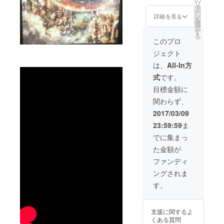
外の方
リ
ト + ・
タ
は、上
ー
Restau
ン
記のリ
詳細を見る
を
rant&B
選
ターン
択
ar Pine
す
へご支
る
Tree
援お願
このプロ
Bless(
いしま
ジェクト
パイン
す。 ※
ツリー
イベン
は、
All-In方
ブレ
トに参
式
です。
ス)5000
加され
円分の
る方
目標金額に
お食事
は、当
関わらず、
券 ※先
日に3階
着10名
の受け
2017/03/09
様 こち
付けに
23:59:59
ま
らのリ
て、リ
ターン
ターン
でに集まっ
は、
購入画
た金額が
2017年
面をお
3月21日
見せく
ファンディ
にギャ
ださ
ングされま
ラリー
い。 ※
(3階)で
最前列
す。
開催す
10席の
る西野
うちど
さんの
こに座
支援に関するよ
トーク
るか
くある質問
ショー