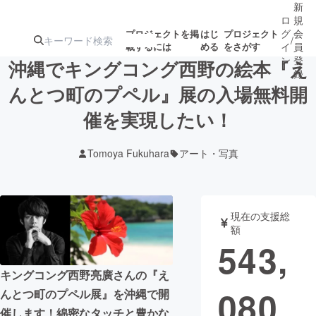
新
ロ
規
グ
会
プロジェクトを掲
はじ
プロジェクト
/
載するには
める
をさがす
イ
員
ン
登
沖縄でキングコング西野の絵本『え
録
んとつ町のプペル』展の入場無料開
催を実現したい！
人気のプロ
注目のリ
注目の新着プロ
募集終了が近いプ
もうすぐ公開
ジェクト
ターン
ジェクト
ロジェクト
されます
Tomoya Fukuhara
アート・写真
アート・写真
音楽
現在の支援総
テクノロジー・ガジェット
ゲーム・サ
額
543,
映像・映画
書籍・雑誌
キングコング西野亮廣さんの『え
080
んとつ町のプペル展』を沖縄で開
ビジネス・起業
チャレンジ
催します！綿密なタッチと豊かな