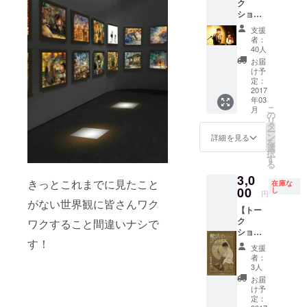
ク
やフラ
3/24(金)
しよろ
ショー
イヤー
、
しけれ
に参加
を設置
3/25(土)
ば１円
支援
される
致しま
の4日間
でも多
者：
方向
す。 注
で、 貸
40人
くのご
け】 ・
目度の
し切り
支援を
お届
西野亮
高いイ
にでき
け予
頂ける
廣トー
ベント
定：
る時間
とあり
ク
2017
ですの
帯はい
がたい
年03
ショー
で多く
ずれ
です。
こ
月
特別先
の集客
の
も、21
宜しく
リ
行販売
が見込
タ
時～21
お願い
ー
チケッ
まれま
ン
時半の
詳細を見る
しま
を
ト 席数
す。 支
選
30分間
す。
択
に限り
援者数
す
です。
る
がござ
が5名以
【注】
3,0
います
下なら
以下の
きっとこれまでに見たこと
在庫な
のでこ
00
初日か
し
注意事
円
ちらの
ら最終
がない世界観に皆さんワク
項を必
【トー
リター
日まで
ずお読
ク
ンは、
ワクすること間違いナシで
設置さ
みくだ
ショー
2017年
せてい
さい。
す！
に参加
3月21日
ただき
※支援者
支援
される
にギャ
ます。
様同士
者：
方向
ラリー
支援者
3人
の日程
け】 ・
(3階)で
数が6名
の重複
お届
トーク
開催す
以上な
け予
がない
ショー
る西野
定：
ら3クー
ように