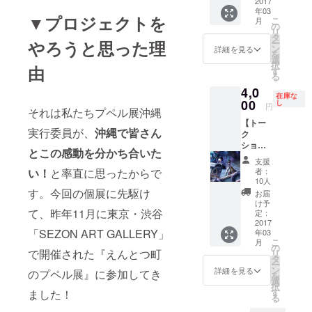
で西野
2017
さんの
ル(前期
するた
年03
さんに
トーク
3/11～
め、
▼プロジェクトを
こ
月
質問で
ショー
の
15・中
購入前
リ
きる権
に参加
タ
期3/16
にメッ
ー
やろうと思った理
利（確
できる
ン
～21・
詳細を見る
セージ
を
約・先
方の
選
後期
にて空
択
由
着3名
み、ご
す
3/22～
き状況
る
様） こ
支援お
26)に分
のご確
4,0
ちらの
願いし
けさせ
認をお
在庫な
リター
00
ます。
し
ていた
願いし
円
それは私たちプペル展沖縄
ンは、
それ以
だきま
ます。
【トー
2017年
外の方
す。 ※
※価格は
実行委員が、
沖縄で皆さん
ク
3月21日
は、上
イベン
来場人
ショー
にギャ
記のリ
トの趣
数に
とこの感動を分かち合いた
に参加
ラリー
ターン
旨に添
よって
支援
される
(3階)で
へご支
わない
者：
い！
と率直に思ったからで
変動し
方向
開催す
援お願
10人
広告は
ます。
け】 ・
る西野
す。今回の個展に先駆け
いしま
お断り
お届
ご注意
西野亮
さんの
す。 ※
け予
させて
くださ
廣トー
て、昨年11月に東京・渋谷
トーク
定：
イベン
いただ
い。
ク
2017
ショー
トに参
きます
おひと
「SEZON ART GALLERY」
年03
ショー
に参加
加され
ので、
り様→
こ
月
を最前
できる
の
る方
事前
4500円
で開催された『えんとつ町
リ
列で見
方の
タ
は、当
にメー
２名
ー
られる
み、ご
ン
日に3階
詳細を見る
ルにて
のプペル展』に参加してき
様
を
チケッ
支援お
選
の受け
要相談
→ 9000
択
ト（SS
願いし
す
付けに
ました！
となり
円
る
席・先
ます。
て、リ
ます。
（4500