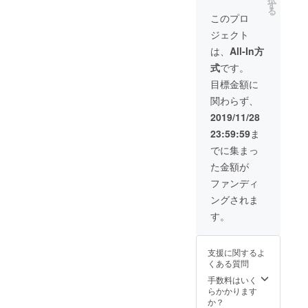
ンドテニスコー
す
かりと回答させ
る
トで行われてい
ていただきます)
このプロ
ます。
(2020年3月まで)
ジェクト
は、
All-In方
式
です。
目標金額に
関わらず、
2019/11/28
23:59:59
ま
でに集まっ
た金額が
ファンディ
ングされま
す。
支援に関するよ
くある質問
手数料はいく
らかかります
か？