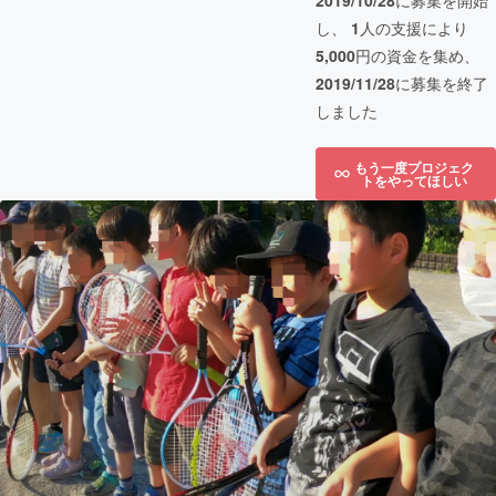
2019/10/28
に募集を開始
し、
1
人の支援により
5,000
円の資金を集め、
2019/11/28
に募集を終了
しました
もう一度プロジェク
トをやってほしい