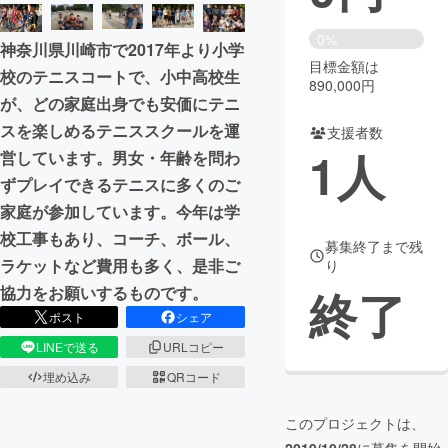
まちづくり・地域活性化
0%
神奈川県川崎市で2017年より小学
目標金額は
校のテニスコートで、小中高校生
890,000円
CAMPFIRE for Social Good
CAMPFIRE Creation
が、どの家庭出身でも安価にテニ
CAMPFIREふるさと納税
machi-ya
コミュニティ
スを楽しめるテニススクールを運
支援者数
1
人
営しています。男女・年齢を問わ
ずプレイできるテニスに多くのご
家庭が参加しています。今年は学
校工事もあり、コーチ、ボール、
募集終了まで残
ラケットなど費用も多く、是非ご
り
終了
協力をお願いするものです。
ポスト
シェア
LINEで送る
URLコピー
埋め込み
QRコード
このプロジェクトは、