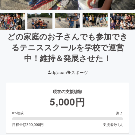
どの家庭のお子さんでも参加でき
るテニススクールを学校で運営
中！維持＆発展させた！
dpjapan
スポーツ
現在の支援総額
5,000
円
終了
0
%達成
目標金額
890,000
円
支援者数
1
人