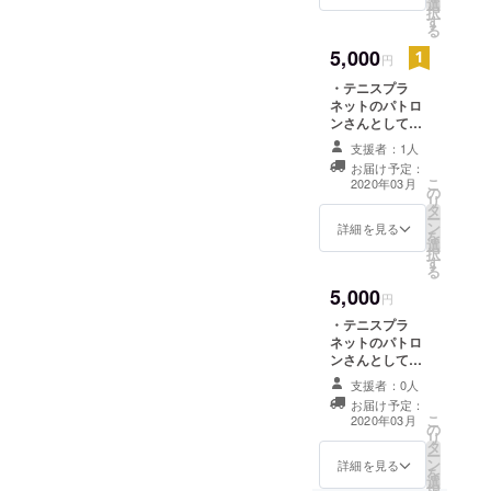
選
ルで申し込みを
択
す
お願いいたしま
る
す)(2020年の3月
5,000
まで) ※ご本人や
円
お子さんが現地
・テニスプラ
でテニスを楽し
ネットのパトロ
むことができま
ンさんとしての
す!ぜひいらして
権利 (3)テニス
下さい! ※なお、
支援者：1人
プラネットの子
テニスプラネッ
お届け予定：
供たちやスタッ
トは毎週火曜日
こ
2020年03月
の
フからのお礼
金曜日の午後4時
リ
タ
メールや文章を
半から、神奈川
ー
ン
受け取る(子供た
詳細を見る
県川崎市立東住
を
選
ちからのお礼や
吉小学校グラウ
択
す
活動報告がしっ
ンドテニスコー
る
かりと届きます)
トで行われてい
5,000
(いただいたメー
円
ます。
ルアドレスに送
・テニスプラ
らせていただき
ネットのパトロ
ます)(2020年3月
ンさんとしての
末まで) ※なお、
権利 (4)テニス
テニスプラネッ
支援者：0人
プラネットの
トは毎週火曜日
お届け予定：
コーチに、テニ
こ
金曜日の午後4時
2020年03月
の
スの質問を自由
リ
半から、神奈川
タ
にして回答をも
ー
県川崎市立東住
ン
らう(専属コーチ
詳細を見る
を
吉小学校グラウ
選
が専門的にしっ
択