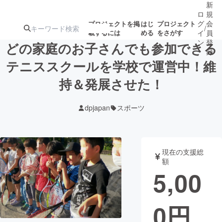
新
ロ
規
グ
会
プロジェクトを掲
はじ
プロジェクト
/
載するには
める
をさがす
イ
員
ン
登
どの家庭のお子さんでも参加できる
録
テニススクールを学校で運営中！維
持＆発展させた！
人気のプロ
注目のリ
注目の新着プロ
募集終了が近いプ
もうすぐ公開
ジェクト
ターン
ジェクト
ロジェクト
されます
dpjapan
スポーツ
アート・写真
音楽
現在の支援総
テクノロジー・ガジェット
ゲーム・サ
額
5,00
映像・映画
書籍・雑誌
0
円
ビジネス・起業
チャレンジ