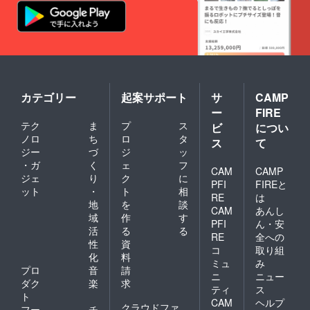
カテゴリー
起案サポート
サ
CAMP
ー
FIRE
テク
ま
プ
ス
ビ
につい
ノロ
ち
ロ
タ
ス
て
ジー
づ
ジ
ッ
・ガ
く
ェ
フ
CAM
CAMP
ジェ
り
ク
に
PFI
FIREと
ット
・
ト
相
RE
は
地
を
談
CAM
あんし
域
作
す
PFI
ん・安
活
る
る
RE
全への
性
資
コ
取り組
化
料
ミュ
み
プロ
音
請
ニ
ニュー
ダク
楽
求
ティ
ス
ト
CAM
ヘルプ
クラウドファ
フー
チ