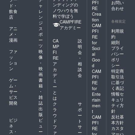
PFI
お問い
ンディングの
ド・
ャ
RE
合わせ
ノウハウを無
飲食
レ
Crea
料で学ぼう
店
ン
tion
各種規定
CAMPFIRE
ジ
CAM
アカデミー
アニ
ス
利用規
PFI
メ・
ポ
約
RE
漫画
ー
CA
説
細則
for
ツ
MP
明
プライ
Soci
ファ
映
FI
会
バシー
al
ッ
像
RE
・
ポリ
Goo
ショ
・
ア
相
シー
d
ン
映
カ
談
特定商
CAM
画
デ
会
取引法
PFI
ゲー
書
ミ
に基づ
RE
ム・
籍
ー
く表記
for
サー
・
と
情報セ
Ente
ビス
雑
は
キュリ
rtain
開発
誌
ク
サ
ティ方
men
出
ラ
ポ
針
t
版
ウ
ー
反社基
CAM
ビジ
ビ
ド
ト
本方針
PFI
ネ
ュ
フ
サ
カスタ
RE
ス・
ー
ァ
ー
マーハ
for