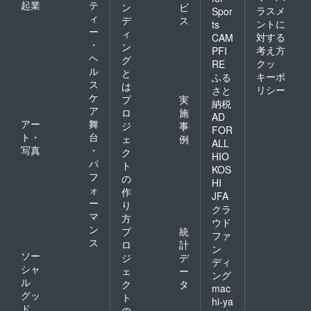
起業
テ
ン
ビ
ラスメ
Spor
ィ
デ
ス
ントに
ts
ー
ィ
対する
CAM
・
ン
考え方
PFI
ヘ
グ
クッ
RE
ル
と
キーポ
ふる
ス
は
リシー
さと
ケ
プ
実
納税
ア
ロ
施
AD
アー
舞
ジ
事
FOR
ト・
台
ェ
例
ALL
写真
・
ク
HIO
パ
ト
KOS
フ
の
HI
ォ
作
JFA
ー
り
クラ
マ
方
ウド
ン
プ
統
ファ
ス
ロ
計
ン
ソー
ジ
デ
ディ
シャ
ェ
ー
ング
ル
ク
タ
mac
グッ
ト
hi-ya
ド
の