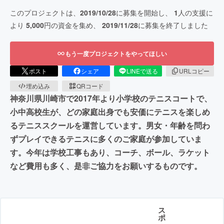
このプロジェクトは、
2019/10/28
に募集を開始し、
1
人の支援に
より
5,000
円の資金を集め、
2019/11/28
に募集を終了しました
もう一度プロジェクトをやってほしい
ポスト
シェア
LINEで送る
URLコピー
埋め込み
QRコード
神奈川県川崎市で2017年より小学校のテニスコートで、
小中高校生が、どの家庭出身でも安価にテニスを楽しめ
るテニススクールを運営しています。男女・年齢を問わ
ずプレイできるテニスに多くのご家庭が参加していま
す。今年は学校工事もあり、コーチ、ボール、ラケット
など費用も多く、是非ご協力をお願いするものです。
ス
ポ