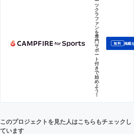
ー
ツ
ク
ラ
フ
ァ
ン
を
専
門
掲載
無料
サ
ポ
ー
ト
付
き
で
始
め
よ
う
！
このプロジェクトを見た人はこちらもチェックし
ています