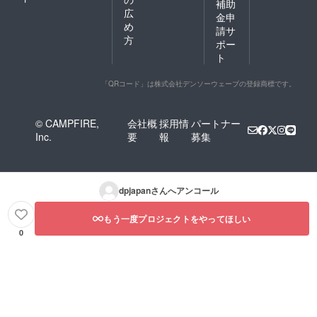
補助
広
金申
め
請サ
方
ポー
ト
「QRコード」は株式会社デンソーウェーブの登録商標です。
© CAMPFIRE,
会社概
採用情
パートナー
Inc.
要
報
募集
dpjapan
さんへアンコール
もう一度プロジェクトをやってほしい
0