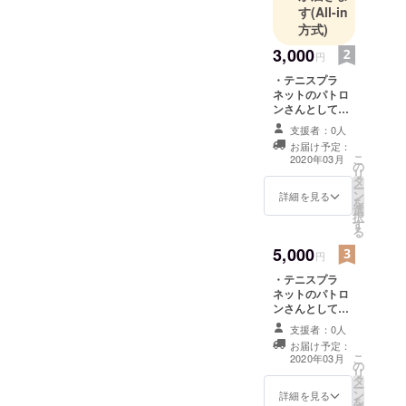
す
(All-in
方式)
3,000
円
・テニスプラ
ネットのパトロ
ンさんとしての
権利 (2)現地で
支援者：0人
テニスプラネッ
お届け予定：
トのテニスを自
こ
2020年03月
の
由に見学する
リ
タ
(2020年の3月ま
ー
ン
で) ※なお、テニ
詳細を見る
を
選
スプラネットは
択
す
毎週火曜日金曜
る
日の午後4時半か
5,000
ら、神奈川県川
円
崎市立東住吉小
・テニスプラ
学校グラウンド
ネットのパトロ
テニスコートで
ンさんとしての
行われていま
権利 (1)現地で
す。
支援者：0人
テニスプラネッ
お届け予定：
トのテニスに参
こ
2020年03月
の
加してテニスを
リ
タ
楽しむ(2回ま
ー
ン
で、事前にメー
詳細を見る
を