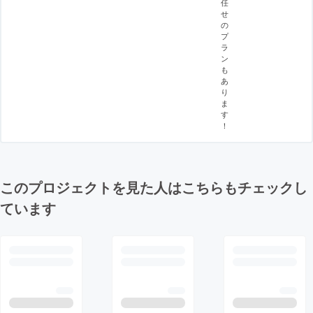
任
せ
の
プ
ラ
ン
も
あ
り
ま
す
！
このプロジェクトを見た人はこちらもチェックし
ています