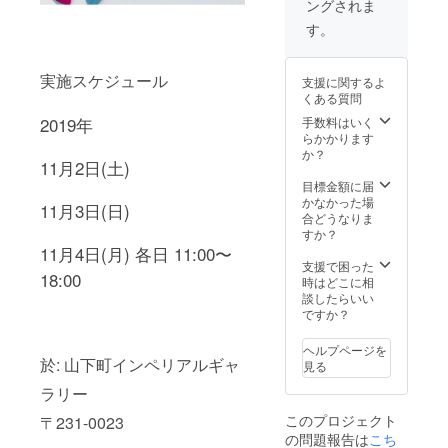
ングされま
の金属
の調整
です。
につき
す。
詳細は
まして
ご相談
はメー
下さい
ルにて
実施スケジュール
支援に関するよ
ませ。
いたし
くある質問
備考欄
ます。
に希望
あらか
2019年
手数料はいく
アイテ
じめご
らかかります
ムをご
希望や
か？
11
月
2
日
(
土
)
記載く
ご相談
ださい
がある
目標金額に届
ませ。
場合は
かなかった場
11
月
3
日
(
日
)
選択肢)
備考欄
合どうなりま
ピア
にご記
すか？
ス、イ
入くだ
11
月4
日
(
月
)
各日
11:00〜
ヤリン
さい。
支援で困った
18:00
グ、ブ
時はどこに相
レス
談したらいい
レッ
ですか？
ト、
ネック
ヘルプページを
レス、
於: 山下町インペリアルギャ
見る
リング
ラリー
このプロジェクト
〒
231-0023
の問題報告は
こち