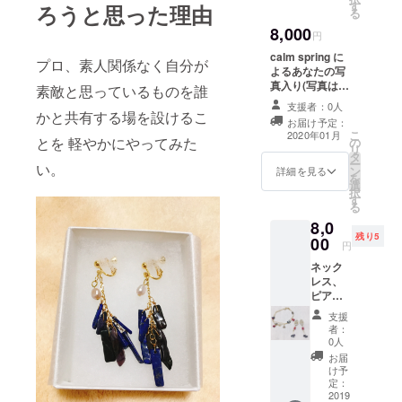
しい季
す
ざいま
ろうと思った理由
ての作
る
節に、
す。
品のお
8,000
神秘的
円
渡し等
かつ、
を希望
calm spring に
幻想的
プロ、素人関係なく自分が
される
よるあなたの写
なキャ
方は、
真入り(写真はな
ンドル
素敵と思っているものを誰
必ず備
くても可ご希望
と炎を
支援者：0人
考欄に
があればお入れ
かと共有する場を設けるこ
お手元
お届け予定：
その旨
いたします)ミニ
に。
こ
2020年01月
を記載
とを 軽やかにやってみた
の
祭壇をお作りし
リ
の上ご
タ
ます。 お手元に
ー
購入下
い。
ン
オリジナルの祈
詳細を見る
を
さいま
選
りの対象を:)
択
せ。 備
す
る
考欄
に、作
8,0
品の内
残り5
00
円
容を必
ずご記
ネック
載くだ
レス、
さい。
ピア
(作品の
ス、イ
支援
内容に
ヤリン
者：
よっ
グ、指
0人
て、展
輪、の
お届
示が難
アクセ
け予
しい等
サリー
定：
の場合
アイテ
2019