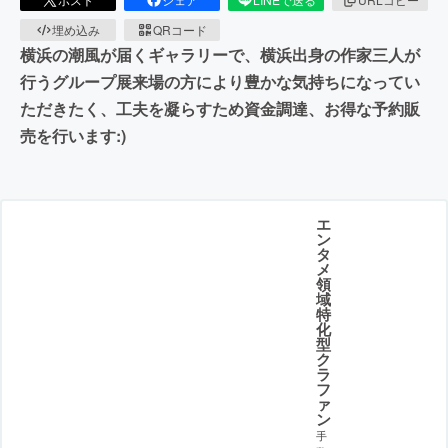
埋め込み
QRコード
横浜の潮風が届くギャラリーで、横浜出身の作家三人が
行うグループ展来場の方により豊かな気持ちになってい
ただきたく、工夫を凝らすため資金調達、お得な予約販
売を行います:)
エ
ン
タ
メ
領
域
特
化
型
ク
ラ
フ
ァ
ン
手