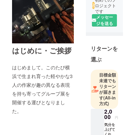
ロジェクト
です
メッセー
ジを送る
リターンを
はじめに・ご挨拶
選ぶ
はじめまして。このたび横
目標金額
浜で生まれ育った軽やかな3
未達でも
人の作家が趣の異なる表現
リターン
が届きま
を持ち寄ってグループ展を
す
(All-in
開催する運びとなりまし
方式)
2,0
た。
00
円
気分を
上げて
くれる