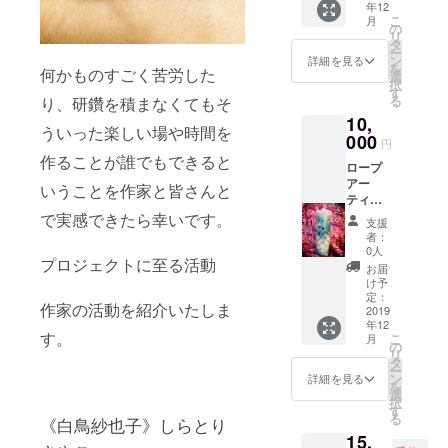
年12
はご相
ムか
こ
月
談の連
ら、お
の
リ
絡をさ
ひとつ
タ
ー
せてい
をお選
ン
詳細を見る
を
何かものすごく苦労した
ただく
びいた
選
択
場合が
だきフ
す
る
り、研鑽を積まなくてもそ
ござい
ルオー
10,
ます)
ダーを
ういった楽しい場や時間を
承りま
000
円
す。 ご
作ることが誰でもできると
ロープ
希望の
アー
原材
いうことを作家と皆さんと
ティス
料、サ
ト 白
イズ打
で実感できたら幸いです。
支援
鳥沙也
ち合わ
者：
子 に
せの上
0人
プロジェクトに至る活動
よる
お作り
お届
アート
いたし
け予
緊縛
ま
定：
作家の活動を紹介いたしま
キャン
2019
す。
年12
ドル
使用材
す。
こ
月
料は、
の
リ
天然
タ
ー
石、羽
ン
詳細を見る
を
根、
選
択
16kgf
す
る
《白鳥紗也子》しらとり
の金属
15,
です。