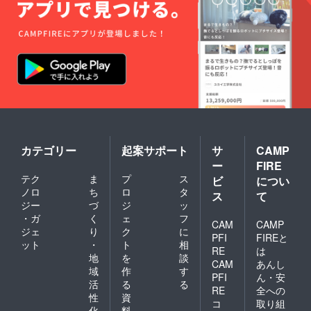
カテゴリー
起案サポート
サ
CAMP
ー
FIRE
テク
ま
プ
ス
ビ
につい
ノロ
ち
ロ
タ
ス
て
ジー
づ
ジ
ッ
・ガ
く
ェ
フ
CAM
CAMP
ジェ
り
ク
に
PFI
FIREと
ット
・
ト
相
RE
は
地
を
談
CAM
あんし
域
作
す
PFI
ん・安
活
る
る
RE
全への
性
資
コ
取り組
化
料