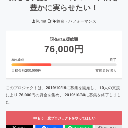
豊かに実らせたい！
Kuma Eri
舞台・パフォーマンス
現在の支援総額
76,000
円
終了
38
%達成
目標金額
200,000
円
支援者数
10
人
このプロジェクトは、
2019/10/19
に募集を開始し、
10
人の支援
により
76,000
円の資金を集め、
2019/10/30
に募集を終了しまし
た
もう一度プロジェクトをやってほしい
ポスト
シェア
LINEで送る
URLコピー