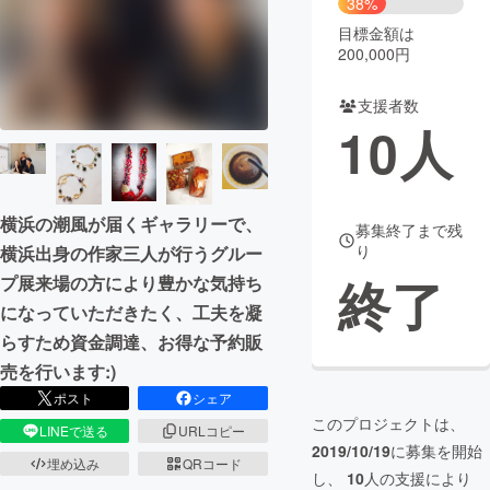
38%
目標金額は
まちづくり・地域活性化
200,000円
支援者数
CAMPFIRE for Social Good
CAMPFIRE Creation
10
人
CAMPFIREふるさと納税
machi-ya
コミュニティ
横浜の潮風が届くギャラリーで、
募集終了まで残
り
横浜出身の作家三人が行うグルー
終了
プ展来場の方により豊かな気持ち
になっていただきたく、工夫を凝
らすため資金調達、お得な予約販
売を行います:)
ポスト
シェア
このプロジェクトは、
LINEで送る
URLコピー
2019/10/19
に募集を開始
埋め込み
QRコード
し、
10
人の支援により