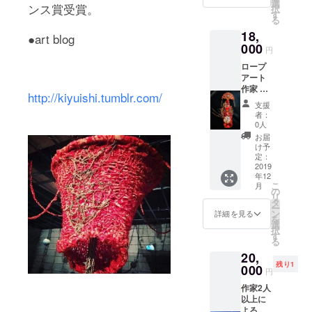
リラッ
依頼と
選
ンス賞受賞。
択
クスへ
お届け
す
る
と繋ぐ
に発生
18,
artヒー
する配
●art blog
リング
000
送費用
円
90分 祈
はご負
ロープ
結セッ
担いた
アート
ション
だきま
作家 白
のご希
す。 依
http://kiyuishi.tumblr.com/
鳥沙也
望の場
頼品を
支援
子 によ
所等は
展示会
者：
る世界
メール
場にお
0人
に1つだ
にて詳
持ちい
お届
けの お
細調整
ただく
け予
正月飾
いたし
定：
か、配
りを作
2019
ます。
送にて
年12
りま
着衣に
お届け
こ
月
す。 ２
ての内
の
いただ
リ
５セン
容で
タ
くか等
ー
チ前
す。
ン
の詳細
詳細を見る
を
後。
選
はメー
択
す
ルにて
る
ご相談
20,
くださ
残り1
000
い。 な
円
おアー
作家2人
ト作品
以上に
に仕上
よる、