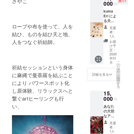
さやこ
残り1
000
詳細は
円
ご相談
kuma
下さい
Eri によ
ませ。
る天然
備考欄
ロープや布を使って、人を
石、羽
に希望
支援
アクセ
アイテ
者：
結ひ、ものを結ひ天と地、
サリー
ムをご
1人
の出張
人をつなぐ祈結師。
記載く
お届
ワーク
ださい
け予
ショッ
定：
ませ。
プ開
2020
選択肢)
年01
催、1度
ピア
こ
月
のワー
の
ス、イ
祈結セッションという身体
リ
ク
タ
ヤリン
ー
ショッ
に麻縄で曼荼羅を結ぶこと
ン
グ、ブ
詳細を見る
を
プで3名
選
レス
択
により
パワースポット化
様ま
す
レッ
る
で。 イ
ト、
し原体験、リラックスへと
15,
ヤーア
ネック
クセサ
繋ぐ
art
ヒーリングも行
000
レス、
円
リー、
リン
い、
あなた
リン
グ
の大切
グ、
なアイ
ネック
テム
レスか
支援
を、
ら1つ
者：
ロープ
ワーク
1人