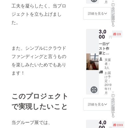
こ
月
界の布
と、キ
の
工夫を凝らしたく、当プロ
リ
コレク
リッと
タ
ー
ターの
した爽
ン
ジェクトを立ち上げまし
詳細を見る
を
calmか
快感の
選
択
ら紡ぎ
た。
ある香
す
る
出され
りで、
3,0
るスト
松、ミ
残り3
ラップ
00
ント、
円
小物、
レモン
一日ゲ
どんな
のよう
また、シンプルにクラウド
スト作
ものに
な柑橘
家とし
なるの
系の芳
ファンディングと言うもの
て、
かは楽
香を感
支援
ギャラ
しみ！
じ取れ
者：
を楽しみたいためでもあり
リー内
ます。
3人
に作品
ます！
そのパ
お届
を展示
ロサン
け予
いたし
定：
ト を
ます。
2019
使って
年11
自分の
祈り結
こ
月
このプロジェクト
作品を
の
んだ御
リ
発表、
タ
守りア
ー
あるい
で実現したいこと
ン
イテム
詳細を見る
を
は展示
選
です。
択
したい
す
木を焚
る
けれ
くと 気
4,0
ど、機
当グループ展では、
分をリ
残り33
会を
00
フレッ
円