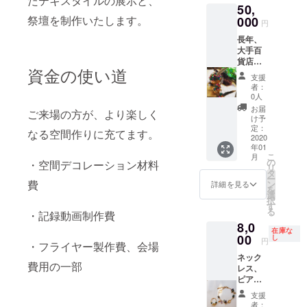
たテキスタイルの展示と、
50,
の実費
様の後飲食代が
祭壇を制作いたします。
000
をご負
5000円を超えた
円
担くだ
場合は実費負担
長年、
さい。
となります。
大手百
日程、
貨店の
場所の
資金の使い道
ショー
調整等
支援
ウイン
はメー
者：
ドー製
ルにて
0人
作や、
相談す
お届
ご来場の方が、より楽しく
イベン
る形と
け予
ト、
定：
なりま
なる空間作りに充てます。
フェス
2020
す。 1
年01
会場の
グルー
こ
月
空間演
の
プ3名ま
・空間デコレーション材料
リ
出をし
タ
で
ー
てきた
費
ン
詳細を見る
を
作家
選
択
白鳥沙
す
る
・記録動画制作費
也子に
8,0
よるあ
在庫な
なたの
00
し
円
・フライヤー製作費、会場
ご自宅
ネック
にあっ
費用の一部
レス、
たオブ
ピア
ジェを
ス、イ
つくり
支援
ヤリン
ま
者：