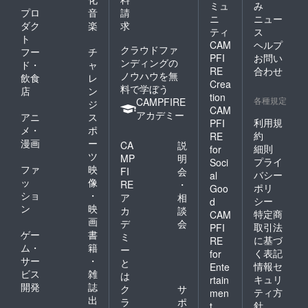
ミュ
み
プロ
音
請
ニ
ニュー
ダク
楽
求
ティ
ス
ト
CAM
ヘルプ
クラウドファ
フー
チ
PFI
お問い
ンディングの
ド・
ャ
RE
合わせ
ノウハウを無
飲食
レ
Crea
料で学ぼう
店
ン
tion
各種規定
CAMPFIRE
ジ
CAM
アカデミー
アニ
ス
利用規
PFI
メ・
ポ
約
RE
漫画
ー
CA
説
細則
for
ツ
MP
明
プライ
Soci
ファ
映
FI
会
バシー
al
ッ
像
RE
・
ポリ
Goo
ショ
・
ア
相
シー
d
ン
映
カ
談
特定商
CAM
画
デ
会
取引法
PFI
ゲー
書
ミ
に基づ
RE
ム・
籍
ー
く表記
for
サー
・
と
情報セ
Ente
ビス
雑
は
キュリ
rtain
開発
誌
ク
サ
ティ方
men
出
ラ
ポ
針
t