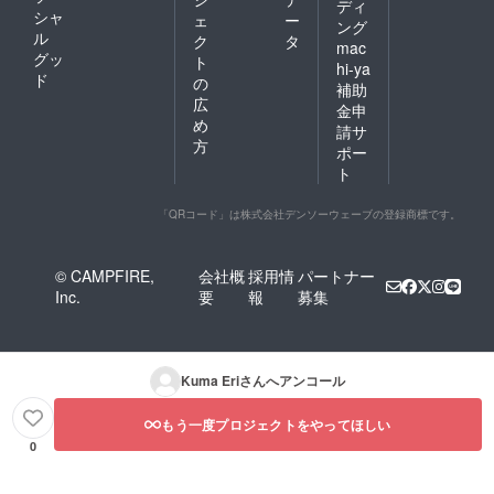
ディ
シャ
ェ
ー
ング
ル
ク
タ
mac
グッ
ト
hi-ya
ド
の
補助
広
金申
め
請サ
方
ポー
ト
「QRコード」は株式会社デンソーウェーブの登録商標です。
© CAMPFIRE,
会社概
採用情
パートナー
Inc.
要
報
募集
Kuma Eri
さんへアンコール
もう一度プロジェクトをやってほしい
0