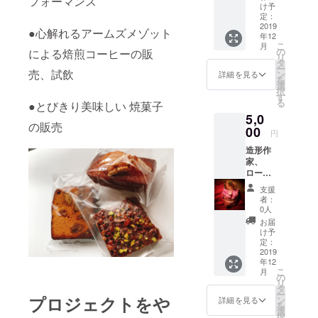
フォーマンス
リア様
んか? :)
日間通
け予
のメダ
＊備考
定：
して展
イに 天
2019
欄にク
示ご希
●心解れるアームズメゾット
年12
然石
レジッ
望の方
こ
月
（何種
トとし
の
は、3口
による焙煎コーヒーの販
リ
類か選
てお入
タ
ご購入
ー
べま
売、試飲
れする
ン
下さい
詳細を見る
を
す）を
お名前
選
ませ。
択
付けた
をご記
す
11月1日
る
●とびきり美味しい 焼菓子
プレス
入くだ
の展示
5,0
レット
さ
設営時
の販売
になる
00
い。
に作品
円
御守り
極端に
を会場
造形作
です。
長いお
にお申
家、
一つ一
名前
し込み
ロープ
つ 幸せ
や、考
いただ
アー
の祈り
慮すべ
ける
支援
ティス
を込め
き状況
方、11
者：
ト白鳥
て制作
が生じ
0人
月4日18
紗也子
しま
た場合
時まで
お届
によ
す。
はこち
け予
に作品
る、
定：
らから
の撤収
アート
2019
お尋ね
におい
年12
キャン
やご相
でいた
こ
月
ドル。
の
談のご
だける
リ
寒くな
タ
連絡を
方。
ー
り、暖
プロジェクトをや
ン
する場
詳細を見る
その他
を
かさ恋
選
合がご
郵送に
択