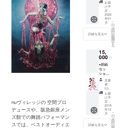
アー
ショッ
お届
ティス
プで作
け予
ト白鳥
るアク
定：
沙也子
2020
セサ
年01
がアー
リーを
こ
月
ト作品
お決め
の
リ
にいた
いただ
タ
ー
します
き、参
ン
詳細を見る
を
(ロープ
加者に
選
択
で縛り
完成品
す
る
ます) 日
をお持
15,
用品、
ち帰り
人形、
000
いただ
円
ぬいぐ
けま
●祈結
るみ
す。 神
セッ
等々、
奈川
ション
をロー
県、東
という
プで縛
京都に
支援
身体に
ること
限る。
者：
麻縄で
によっ
(交通費
0人
曼荼羅
てオリ
等諸費
お届
を結ぶ
ジナル
用は別
け予
ことに
nu
ヴィレッジの
空間プロ
の作品
定：
途)
よりマ
2019
にいた
デュースや、阪急銀座メン
年12
インド
しま
こ
月
フルネ
す。 50
の
ズ館での舞踏パフォーマン
リ
スや原
センチ
タ
ー
スでは、ベストオーディエ
体験、
まで。
ン
詳細を見る
を