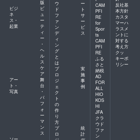
版
ウ
ー
反社基
CAM
ビジ
ビ
ド
ト
本方針
PFI
ネ
ュ
フ
サ
カスタ
RE
ス・
ー
ァ
ー
マーハ
for
起業
テ
ン
ビ
ラスメ
Spor
ィ
デ
ス
ントに
ts
ー
ィ
対する
CAM
・
ン
考え方
PFI
ヘ
グ
クッ
RE
ル
と
キーポ
ふる
ス
は
リシー
さと
ケ
プ
実
納税
ア
ロ
施
AD
アー
舞
ジ
事
FOR
ト・
台
ェ
例
ALL
写真
・
ク
HIO
パ
ト
KOS
フ
の
HI
ォ
作
JFA
ー
り
クラ
マ
方
ウド
ン
プ
統
ファ
ス
ロ
計
ン
ソー
ジ
デ