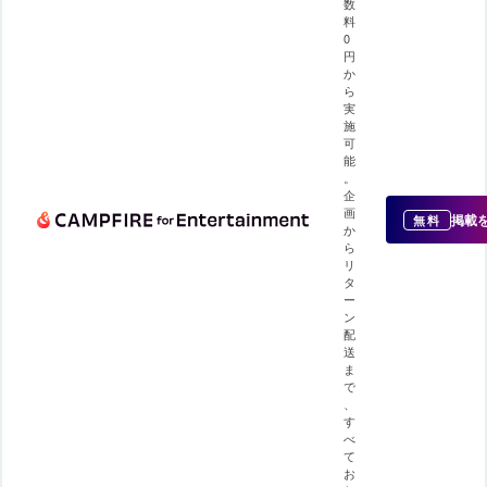
数
料
0
円
か
ら
実
施
可
能
。
企
画
掲載
無料
か
ら
リ
タ
ー
ン
配
送
ま
で
、
す
べ
て
お