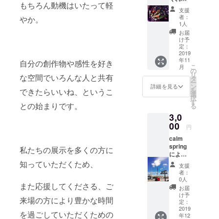
もちろん動機はいたって軽
聖なる
支援
香木 祈
者：
やか。
結パロ
1人
サント
お届
聖なる
け予
木「パ
定：
ロサン
2019
年11
ト」と
自分の創作物や感性を好き
こ
月
は？ パ
の
リ
な空間でいろんな人と共有
ロサン
タ
ー
トは、
ン
詳細を見る
を
できたらいいね、というこ
南アメ
選
択
リカ沿
す
との始まりです。
る
岸に生
3,0
息して
いる貴
00
円
重な木
calm
です。
spring
スペイ
私たちの展示を多くの方に
によ
ン語で
る、ス
「聖な
知っていただくため、
支援
トラッ
る木」
者：
プ小物
を意味
0人
また応援してくださる、ご
グラ
しま
お届
フィッ
す。 香
け予
来場の方により豊かな時間
クデザ
木とし
定：
イナー
2019
て甘い
を過ごしていただくための
年12
で、世
香り