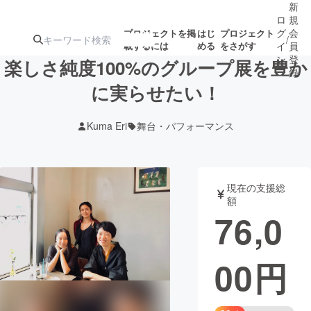
新
ロ
規
グ
会
プロジェクトを掲
はじ
プロジェクト
/
載するには
める
をさがす
イ
員
ン
登
楽しさ純度100%のグループ展を豊か
録
に実らせたい！
人気のプロ
注目のリ
注目の新着プロ
募集終了が近いプ
もうすぐ公開
Kuma Eri
舞台・パフォーマンス
ジェクト
ターン
ジェクト
ロジェクト
されます
アート・写真
音楽
現在の支援総
額
76,0
テクノロジー・ガジェット
ゲーム・サ
00
円
映像・映画
書籍・雑誌
ビジネス・起業
チャレンジ