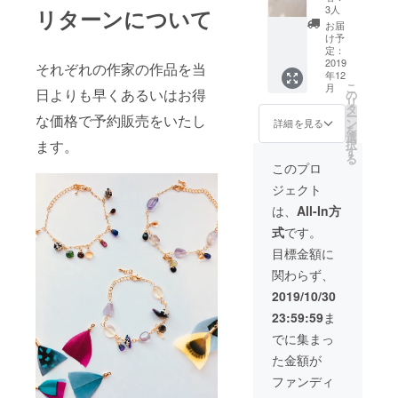
グ、指
す。
3人
リターンについて
輪、の
ご自宅
お届
アクセ
に伺
け予
サリー
い、現
定：
アイテ
2019
地調査
それぞれの作家の作品を当
年12
ムおひ
と、ヒ
こ
月
とつを
日よりも早くあるいはお得
アリン
の
リ
フル
グを重
タ
ー
な価格で予約販売をいたし
オー
ねた上
ン
詳細を見る
を
ダーを
でオブ
選
択
ます。
承りま
ジェの
す
る
す。 ご
ご提案
このプロ
希望の
をいた
ジェクト
原材
しま
料、サ
す。 神
は、
All-In方
イズ打
奈川、
式
です。
ち合わ
東京都
せの上
限定。
目標金額に
お作り
現地調
関わらず、
いたし
査に関
ま
わる交
2019/10/30
す。
通費実
23:59:59
ま
使用材
費はご
料は、
負担い
でに集まっ
天然
ただき
た金額が
石、羽
ます。
根、
具体的
ファンディ
16kgf
な日程