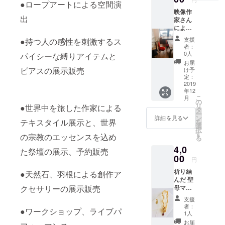
●ロープアートによる空間演
作った
シュさ
映像作
り、場
せ お部
出
家さん
所を探
屋の浄
によ
すのは
化にも
り、当
なかな
なりま
支援
●持つ人の感性を刺激するス
日の映
か
す。 是
者：
像を記
ちょっ
0人
非是非
パイシーな縛りアイテムと
録いた
とと言
お手に
お届
しま
う方
ピアスの展示販売
け予
取って
す。 記
に。 A4
定：
みてく
録映像
2019
用紙横
ださ
年12
の中の
のサイ
い。
こ
月
サンク
ズのス
の
リ
●世界中を旅した作家による
スクレ
ペース
タ
ー
ジット
をご提
ン
詳細を見る
テキスタイル展示と、世界
を
として
供いた
選
択
お名前
しま
す
の宗教のエッセンスを込め
る
を載せ
す。 作
4,0
させて
品の販
た祭壇の展示、予約販売
いただ
00
売も可
円
きま
能。売
祈り結
す。 私
●天然石、羽根による創作ア
り上げ
んだ 聖
たちと
の販売
母マリ
クセサリーの展示販売
とも
手数料
アと天
に、記
等は頂
支援
然石の
憶を記
戴致し
者：
●ワークショップ、ライブパ
御守り
録に残
ませ
1人
聖母マ
しませ
ん。 3
お届