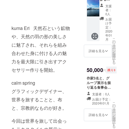
げる品
横浜案
物が決
支援
内。ご
まって
者：
希望の
0人
いらっ
テーマ
しゃる
お届
をお聞
け予
方は備
きし、
定：
kuma Eri 天然石という鉱物
考欄に
それに
2020
ご記入
年01
や、天然の羽の形の美しさ
フィッ
くださ
こ
月
トした
の
い。
リ
に魅了され、それらを組み
地元な
タ
ー
らでは
ン
詳細を見る
合わせた身に付ける人の魅
を
の横浜
選
択
をアテ
す
力を最大限に引き出すアク
る
ンドい
たしま
50,000
セサリー作りを開始。
円
残り3
す。 午
前10時
作家3名と、グ
から午
calm spring
ループ展示を振
後8時ま
り返る食事会、
グラフィックデザイナー、
での間
ご参加1名様分の
支援者：0人
の5時間
チケット。 ゲス
世界を旅することと、布
お届け予定：
をお選
トは合計3名様ま
こ
2020年01月
びくだ
の
で。 食事会予定
と、宗教的なものが好き。
リ
さい。
タ
地: 横浜市内
ー
当日の
ン
作家と参加者に
詳細を見る
を
交通費
選
よる日程調整は
今回は世界を旅して出会っ
択
や、飲
す
メールにていた
る
食代等
します。 参加者