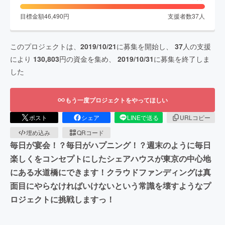
目標金額
46,490
円
支援者数
37
人
このプロジェクトは、
2019/10/21
に募集を開始し、
37
人の支援
により
130,803
円の資金を集め、
2019/10/31
に募集を終了しま
した
もう一度プロジェクトをやってほしい
ポスト
シェア
LINEで送る
URLコピー
埋め込み
QRコード
毎日が宴会！？毎日がハプニング！？週末のように毎日
楽しくをコンセプトにしたシェアハウスが東京の中心地
にある水道橋にできます！クラウドファンディングは真
面目にやらなければいけないという常識を壊すようなプ
ロジェクトに挑戦しますっ！