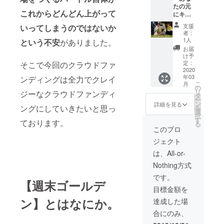
送りし
たの元
たの元
ます。
これからどんどん上がって
にキャ
へと
（比嘉
ベツ届
キャベ
の現地
支援
いってしまうのではないか
けま
ツを
までの
者：
す。
持って
交通
1人
という不安
がありました。
2020年
向かい
費、比
お届
３月
ます！
嘉のバ
け予
版！
無事に
定：
そこで今回のクラウドファ
ンジー
【ヒッ
2020
到着し
代は別
年03
ンディングは全力でクレイ
チハイ
たらお
途頂戴
こ
月
クで会
いしく
の
しま
リ
ジーなクラウドファンディ
いに行
キャベ
タ
す。）
ー
きま
ツを食
ン
詳細を見る
ングにしていきたいと思っ
を
す！】
べま
選
択
比嘉、
しょ
す
ております。
る
かたく
う！
このプロ
らが東
（宿泊
ジェクト
京から
するこ
ヒッチ
とに
は、All-or-
ハイク
なった
Nothing方式
であな
場合、
たの元
あなた
です。
【週末ゴールデ
へと
のお家
目標金額を
キャベ
に泊ま
ツを
る、も
ン】とはなにか。
達成した場
持って
しくは
合にのみ、
向かい
宿泊費
ます！
をご負