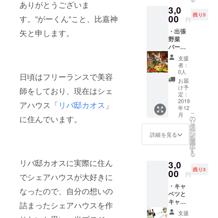
が肩を
ツを食
ありがとうございま
3,0
トント
べま
残り5
ンしま
00
しょ
す。”がーくん”こと、比嘉神
円
す。ト
う。
・出張
矢と申します。
ントン
（散歩
野菜
すると
の所要
バーで
きは流
時間は
とにか
石にふ
30分で
支援
く苦い
ざけま
す。現
者：
野菜を
せん。
地まで
0人
日頃はフリーランスで美容
食べる
多分。
の交通
お届
会
おばあ
費は自
け予
師をしており、現在はシェ
【脱！
ちゃん
定：
己負担
野菜不
2019
へのス
でお願
アハウス「
リバ邸カオス
」
年12
足！野
テキな
いしま
こ
月
菜のプ
ギフト
に住んでいます。
の
す。）
リ
ロが出
にいか
タ
ー
張野菜
がです
ン
詳細を見る
を
バーを
か？ (東
選
択
開
京２３
す
る
催！】
区以外
リバ邸カオスに実際に住ん
3,0
12/2月
は別途
残り3
曜日の
00
交通費
円
でシェアハウスが大好きに
19:00に
をいた
・キャ
川崎の
だきま
なったので、自分の想いの
ベツと
ヤるハ
す。肩
キャベ
ウスに
たたき
詰まったシェアハウスを作
ツの間
て、リ
の所要
支援
をキャ