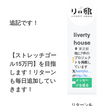
追記です！
liverty
house
東京都
他に7件の
【ストレッチゴー
プロジェク
ル15万円】を目指
トを掲載し
ています
します！
リターン
livertyhouse
http://liverty-house.com/
も毎日追加してい
メッセー
ジを送る
きます！
リターンを