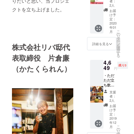
バ邸住
りたいと思い、当プロジェ
時間は
者：
ベツを
人であ
２０分
2人
クトを立ち上げました。
持って5
り、野
です。
お届
往復！
菜のプ
有効期
け予
【お散
ロ
定：
限は
歩コ
2020
フェッ
2020年
年01
ミュニ
ショナ
1月末ま
こ
月
ティあ
ルのい
の
でで
リ
るっこ
たるさ
タ
す。)
ー
を運営
んが出
ン
詳細を見る
株式会社リバ邸代
を
するあ
張野菜
選
択
りささ
バーを
す
る
表取締役 片倉廉
んと歩
開催し
4,6
こ
てくれ
残り3
（かたくられん）
う！】
49
ます。
円
比嘉、
とにか
・ただ
かたく
く苦い
ただ立
ら、あ
野菜を
ち飲み
りささ
厳選し
屋に
んと一
てくれ
支援
行って
緒に
ます。
者：
中２の
キャベ
(現地ま
2人
時の話
ツと
での交
お届
をでき
キャベ
通費は
け予
る権
ツの間
定：
自己負
利。
2019
をキャ
担でお
年12
【比
ベツを
願いし
こ
月
嘉、か
持って5
の
ます)
リ
たくら
往復で
タ