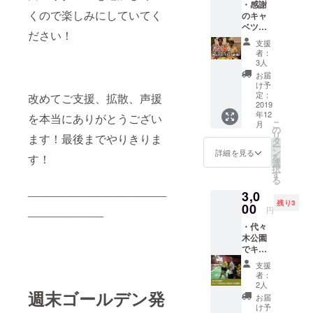
・感謝
う】
くので楽しみにしていてく
のキャ
12/7
ベツ千
12:00〜
ださい！
切り動
POTLU
支援
画。
CKオ
者：
【感謝
フィス
3人
のキャ
(渋谷駅
お届
ベツの
徒歩3
け予
千切り
分)にて
定：
改めてご支援、拡散、声援
動画】
2019
友達に
年12
比嘉、
を本当にありがとうござい
なりた
こ
月
かたく
い人を
の
リ
ます！最後までやりきりま
らが支
お誘い
タ
ー
援して
の上お
ン
詳細を見る
す！
を
頂いた
越し下
選
択
方への
さい！
す
る
感謝の
(現地ま
______________________
3,0
想いを
での交
残り3
述べな
00
通費、
____________
円
がら
POTLU
・代々
キャベ
CKのラ
木公園
ツを千
ンチ代
でキャ
切りに
は自己
ベツを
してい
負担で
支援
持ちな
る動画
お願い
者：
がら散
を送り
します)
2人
週末ゴールデン発
歩でき
ます。
お届
る権
け予