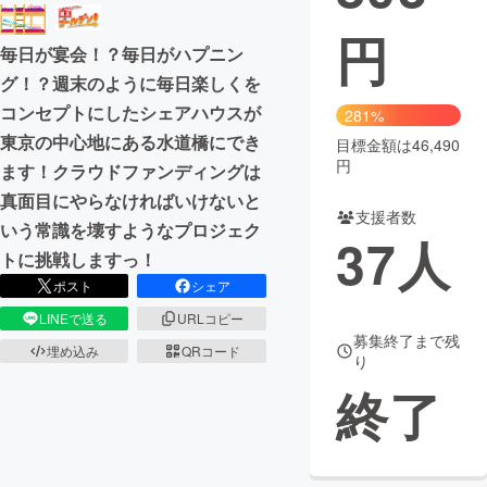
円
まちづくり・地域活性化
毎日が宴会！？毎日がハプニン
グ！？週末のように毎日楽しくを
CAMPFIRE for Social Good
CAMPFIRE Creation
コンセプトにしたシェアハウスが
281%
CAMPFIREふるさと納税
machi-ya
コミュニティ
東京の中心地にある水道橋にでき
目標金額は46,490
円
ます！クラウドファンディングは
真面目にやらなければいけないと
支援者数
いう常識を壊すようなプロジェク
37
人
トに挑戦しますっ！
ポスト
シェア
LINEで送る
URLコピー
募集終了まで残
埋め込み
QRコード
り
終了