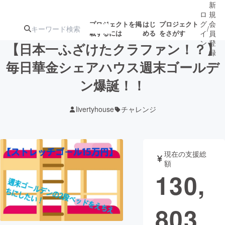
新
ロ
規
グ
会
プロジェクトを掲
はじ
プロジェクト
/
載するには
める
をさがす
イ
員
ン
登
【日本一ふざけたクラファン！？】
録
毎日華金シェアハウス週末ゴールデ
ン爆誕！！
人気のプロ
注目のリ
注目の新着プロ
募集終了が近いプ
もうすぐ公開
ジェクト
ターン
ジェクト
ロジェクト
されます
livertyhouse
チャレンジ
アート・写真
音楽
現在の支援総
テクノロジー・ガジェット
ゲーム・サ
額
130,
映像・映画
書籍・雑誌
803
ビジネス・起業
チャレンジ