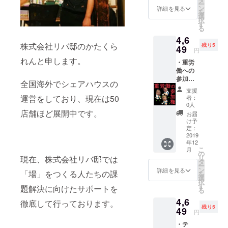
ー
と飲み
きま
ン
詳細を見る
を
に行け
す。
選
択
る権】
(2020年
す
る
支援し
1月末ま
4,6
てくれ
でで日
株式会社リバ邸のかたくら
残り5
た人み
49
程を合
円
んなで
わせて
れんと申します。
・重労
シンプ
行いま
働への
ルに飲
す。場
参加
みに行
所は
全国海外でシェアハウスの
権。お
きま
代々木
支援
礼はし
しょ
公園で
運営をしており、現在は50
者：
ません
う。そ
す。現
0人
が終
店舗ほど展開中です。
して中2
地まで
お届
わった
の時の
の交通
け予
ら健康
話をし
定：
費は自
ランド
2019
ながら
己負担
年12
に行き
楽しみ
でお願
こ
月
ます。
ましょ
の
いしま
リ
現在、株式会社リバ邸では
【重労
う卍
タ
す。)
ー
働への
（未成
ン
詳細を見る
「場」をつくる人たちの課
を
参加
年の履
選
択
権】 草
行はNG
す
題解決に向けたサポートを
る
むしり
です。
4,6
や荷物
現地ま
徹底して行っております。
残り5
を運ぶ
49
での交
円
お手伝
通費は
・テ
いをし
自己負