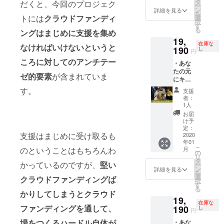
ジャン
日程を
にキャ
タ
だくと、今回のプロジェク
ー
プさせ
合わせ
ベツを
ン
詳細を見る
を
る権】
トには
クラウドファンディ
ましょ
持って
選
択
比嘉を
う。）
いきま
す
る
ングはまじめに支援を集め
バン
す。
19,
ジー
（比嘉
在庫な
なければいけないというと
ジャン
190
の北極
し
円
プに行
までの
ころに対してのアンチテー
・あな
かせる
交通費
たの元
ことが
は別途
ゼ的要素
が含まれていま
にキャ
できま
頂戴し
ベツ届
す。高
ます。
す。
支援
けま
いとこ
概算で
者：
す。
ろがと
すが40
1人
2020年
にかく
万円程
お届
1月版！
苦手で
で
け予
【ヒッ
すがあ
定：
す。）
支援はまじめに受け取るも
チハイ
2020
なたの
年01
クで会
為に飛
こ
のということはもちろんわ
月
いに行
びま
の
リ
きま
す。
タ
かっているのですが、
堅い
ー
す！】
キャベ
ン
詳細を見る
を
比嘉、
ツ持参
選
クラウドファンディングば
択
かたく
で。バ
す
る
らが東
ンジー
かりしてしまうとクラウド
19,
京から
を実行
在庫な
ファンディングを通して、
ヒッチ
190
した動
し
円
ハイク
画をお
場をつくるハードル自体が
・あな
であな