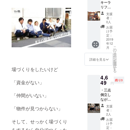
キーラ
てもら
担、当
リフ
いま
日の飲
ティン
す。一
食代は
支援
グチャ
仕事終
割り勘
者：
レンジ
えた
でお願
0人
をする
ら、支
いしま
お届
かと思
援して
す。）
け予
いきや
くれた
定：
ピーマ
2019
人で健
年12
ンを食
康ラン
こ
月
べま
ドに
の
リ
す。
行って
タ
ー
【テ
温泉や
ン
詳細を見る
を
キーラ
サウナ
選
択
を飲ん
に入っ
す
場づくりをしたいけど
る
だ後に
て整い
4,6
リフ
ましょ
残り3
ティン
49
「資金がない」
う。仕
円
グでき
事終わ
・三点
る
りは気
倒立し
「仲間がいない」
の！？
持ちい
ながら
】 お酒
いです
お礼を
とサッ
よ。
支援
「物件が見つからない」
言うか
カーが
（所要
者：
と思い
大好き
時間は
2人
きや
な比嘉
１時
お届
そして、せっかく場づくり
ピーマ
が、テ
間、場
け予
ンを食
キーラ
定：
所は本
をするなら自分でつくった