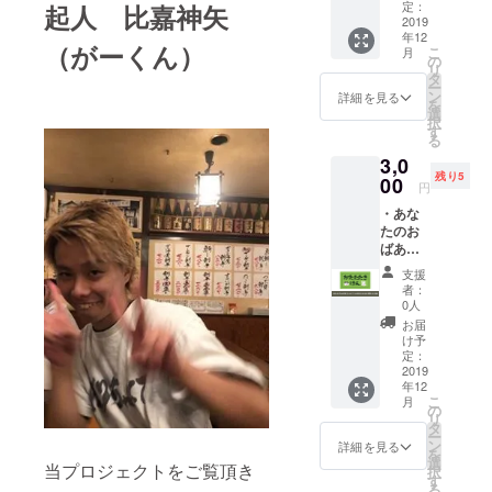
利。
定：
起人 比嘉神矢
【ダイ
2019
年12
エット
（がーくん）
こ
月
中の人
の
リ
にオス
タ
ー
ス
ン
詳細を見る
を
メ！】
選
択
支援し
す
る
てくれ
3,0
た人み
残り5
んなで
00
円
比嘉、
・あな
かたく
たのお
らと一
ばあ
緒に
ちゃん
代々木
支援
にしか
公園で
者：
あげら
キャベ
0人
れない
ツを持
お届
肩たた
ちなが
け予
き券
ら散歩
定：
【肩た
2019
できま
年12
たき
す。散
こ
月
券】 あ
歩が終
の
リ
なたの
わった
タ
ー
おばあ
らみん
ン
詳細を見る
を
ちゃん
なで
選
当プロジェクトをご覧頂き
択
に比嘉
キャベ
す
る