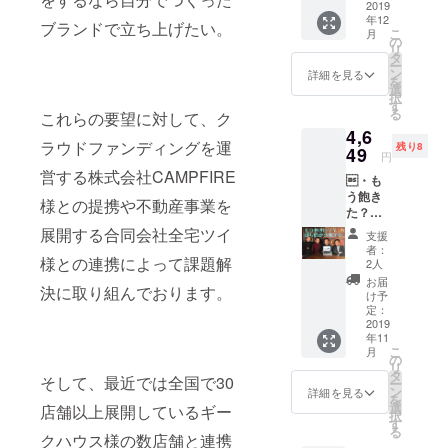
べま
2019
を飲ん
郷三丁
年12
す。
でから
目駅集
ブランドで立ち上げたい。
こ
月
【三点
リフ
の
合、現
リ
倒立し
ティン
タ
地への
ー
ながら
グ100回
ン
交通費
詳細を見る
を
お
挑戦す
選
と健康
択
礼！？
るかと
す
ランド
る
これらの要望に対して、ク
】 特技
思いき
代は自
4,6
の三点
やテ
己負担
ラウドファンディングを運
残り8
倒立を
49
キーラ
でお願
円
しなが
は飲ま
いしま
営する株式会社CAMPFIRE
・も
ら支援
ずにあ
す。）
う飽き
してく
なたの
様との提携や不動産事業を
た？ぼ
れて方
目の前
りのか
にお礼
でピー
展開する合同会社全宅ツイ
支援
らあげ
を言う
マンを
者：
会 【ぼ
様との連携によって課題解
動画を
食べま
2人
りさん
送ると
す。
お届
決に取り組んでおります。
がから
思いき
（所要
け予
あげを
や、
定：
時間は
揚げて
2019
ピーマ
１分、
年11
くれる
ンを食
交通費
こ
月
パー
べてい
の
は自己
リ
ティー
る動画
タ
負担で
そして、最近では全国で30
ー
参加
を送り
ン
お願い
詳細を見る
を
券】 も
ます。
選
しま
店舗以上展開しているギー
択
う飽き
す
す。）
る
ました
クハウス様の数店舗と連携