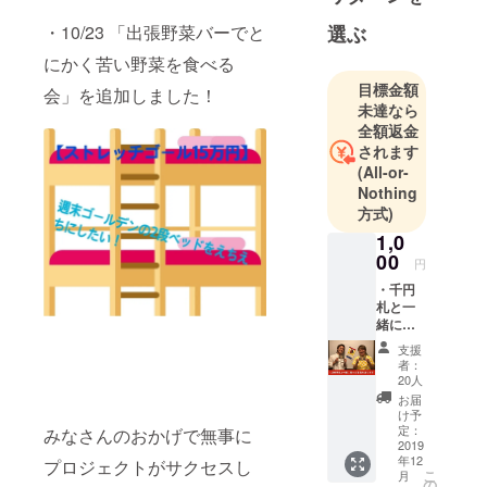
選ぶ
・10/23 「出張野菜バーでと
にかく苦い野菜を食べる
目標金額
会」を追加しました！
未達なら
全額返金
されます
(All-or-
Nothing
方式)
1,0
00
円
・千円
札と一
緒に
撮った
支援
写真を
者：
メール
20人
に送り
お届
ます。
け予
【千円
定：
みなさんのおかげで無事に
札と一
2019
年12
緒に
プロジェクトがサクセスし
こ
月
撮った
の