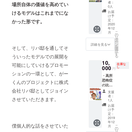
持って
ちろん
になり
者：
場所自体の価値を高めてい
向かい
キャベ
ま
0人
ます！
ツ持っ
す。）
お届
けるモデルはこれまでにな
無事に
て行き
け予
到着し
ます。
定：
かった形です。
たらお
【比嘉
2020
年12
いしく
のこと
こ
月
キャベ
が嫌い
の
リ
ツを食
な方に
タ
ー
べま
オスス
ン
詳細を見る
を
そして、リバ邸を通してそ
しょ
メ
選
択
う！
(^^)】
す
ういったモデルでの展開を
る
（宿泊
比嘉を
10,
するこ
嫌いな
可能にしていけるプロモー
在庫な
とに
人など
000
し
円
なった
いない
ションの一環として、がー
・高所
場合、
とは思
恐怖症
あなた
います
くんのプロジェクトに株式
の比
のお家
が、し
嘉、飛
会社リバ邸としてジョイン
に泊ま
ばらく
支援
びま
る、も
日本か
者：
させていただきます。
す。
しくは
ら消え
1人
キャベ
宿泊費
て北極
お届
ツ持参
をご負
へ行か
け予
で。
担くだ
せるこ
定：
【比嘉
2019
さい。
とがで
年12
をバン
2020年
きま
僕個人的な話をさせていた
こ
月
ジー
6月中で
す。謎
の
リ