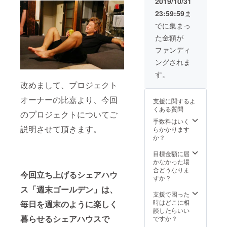
2019/10/31
無事に
担くだ
23:59:59
ま
到着し
さい。
たらお
2020年
でに集まっ
いしく
１月ま
た金額が
キャベ
でで日
ツを食
程を合
ファンディ
べま
わせま
ングされま
しょ
しょ
う！
う。）
す。
（宿泊
改めまして、プロジェクト
するこ
とに
オーナーの比嘉より、今回
支援に関するよ
なった
くある質問
場合、
のプロジェクトについてご
あなた
手数料はいく
のお家
説明させて頂きます。
らかかります
に泊ま
か？
る、も
しくは
目標金額に届
宿泊費
かなかった場
をご負
合どうなりま
今回立ち上げるシェアハウ
担くだ
すか？
さい。
ス「週末ゴールデン」は、
2020年
支援で困った
３月ま
時はどこに相
毎日を週末のように楽しく
でで日
談したらいい
程を合
暮らせるシェアハウスで
ですか？
わせま