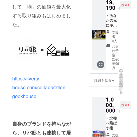
19,
か？ま
残り1
して「場」の価値を最大化
だ飽き
190
円
てませ
する取り組みもはじめまし
・あな
んよ
たの元
ね？ぼ
た。
にキャ
りさん
ベツ届
の揚げ
支援
けま
る美味
者：
す。
しいか
0人
2020年
らあげ
お届
6月版！
をみん
け予
【ヒッ
なで食
定：
チハイ
2020
べよ
年06
クで会
う！
こ
月
いに行
（11月
の
リ
きま
20日
タ
ー
https://liverty-
す！】
19:00開
ン
詳細を見る
を
比嘉、
催、会
選
house.com/collaboration-
択
かたく
場は秋
す
る
らが東
葉原の
geekhouse
1,0
京から
チャッ
ヒッチ
00,
トベー
残り1
ハイク
スで
000
円
であな
す。現
たの元
・北極
地まで
自身のブランドを持ちなが
へと
へ飛ば
の交通
キャベ
す権
費は自
ら、リバ邸とも連携して居
ツを
利。も
己負担
支援