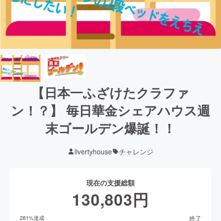
【日本一ふざけたクラファ
ン！？】 毎日華金シェアハウス週
末ゴールデン爆誕！！
livertyhouse
チャレンジ
現在の支援総額
130,803
円
終了
281
%達成