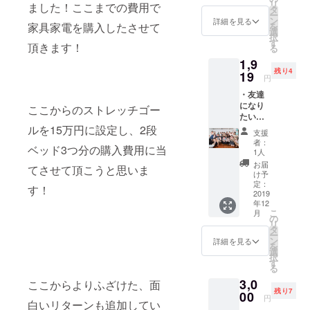
リ
ました！ここまでの費用で
写真を
タ
ー
メール
ン
詳細を見る
家具家電を購入したさせて
を
に送り
選
択
ます】
す
頂きます！
る
比嘉、
1,9
かたく
残り4
らが千
19
円
円札を
・友達
もって
になり
いる写
ここからのストレッチゴー
たい人
真を送
を誘っ
ルを15万円に設定し、2段
りま
支援
て
す。 待
者：
ベッド3つ分の購入費用に当
POTLU
ち受け
1人
CKラン
にした
お届
てさせて頂こうと思いま
チ会
ら金運
け予
【友達
UP間違
定：
す！
になり
2019
いな
年12
たい人
し。
こ
月
を誘っ
の
リ
てみん
タ
ー
なで
ン
詳細を見る
を
POTLU
選
択
CKを利
す
る
用した
3,0
ランチ
ここからよりふざけた、面
残り7
会をし
00
円
白いリターンも追加してい
ましょ