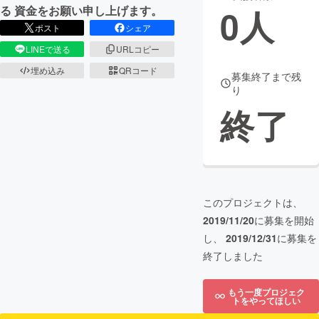
0
人
る 資金をお願い申し上げます。
まちづくり・地域活性化
ポスト
シェア
LINEで送る
URLコピー
CAMPFIRE for Social Good
CAMPFIRE Creation
埋め込み
QRコード
募集終了まで残
り
CAMPFIREふるさと納税
machi-ya
コミュニティ
終了
このプロジェクトは、
2019/11/20
に募集を開始
し、
2019/12/31
に募集を
終了しました
もう一度プロジェク
トをやってほしい