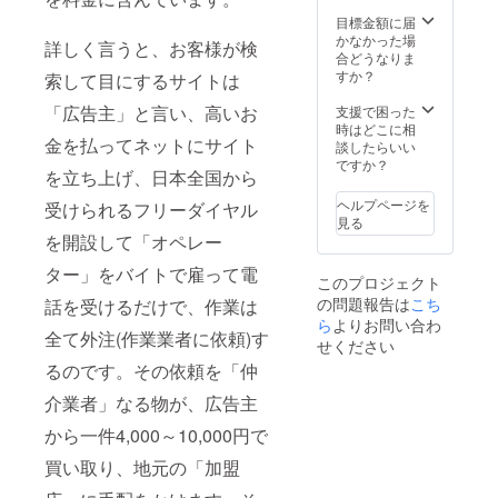
目標金額に届
かなかった場
詳しく言うと、お客様が検
合どうなりま
すか？
索して目にするサイトは
「広告主」と言い、高いお
支援で困った
時はどこに相
金を払ってネットにサイト
談したらいい
ですか？
を立ち上げ、日本全国から
ヘルプページを
受けられるフリーダイヤル
見る
を開設して「オペレー
ター」をバイトで雇って電
このプロジェクト
の問題報告は
こち
話を受けるだけで、作業は
ら
よりお問い合わ
全て外注(作業業者に依頼)す
せください
るのです。その依頼を「仲
介業者」なる物が、広告主
から一件4,000～10,000円で
買い取り、地元の「加盟