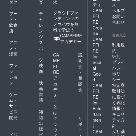
ダク
楽
求
ティ
ス
ト
CAM
ヘルプ
クラウドファ
フー
チ
PFI
お問い
ンディングの
ド・
ャ
RE
合わせ
ノウハウを無
飲食
レ
Crea
料で学ぼう
店
ン
tion
各種規定
CAMPFIRE
ジ
CAM
アカデミー
アニ
ス
利用規
PFI
メ・
ポ
約
RE
漫画
ー
CA
説
細則
for
ツ
MP
明
プライ
Soci
ファ
映
FI
会
バシー
al
ッ
像
RE
・
ポリ
Goo
ショ
・
ア
相
シー
d
ン
映
カ
談
特定商
CAM
画
デ
会
取引法
PFI
ゲー
書
ミ
に基づ
RE
ム・
籍
ー
く表記
for
サー
・
と
情報セ
Ente
ビス
雑
は
キュリ
rtain
開発
誌
ク
サ
ティ方
men
出
ラ
ポ
針
t
版
ウ
ー
反社基
CAM
ビジ
ビ
ド
ト