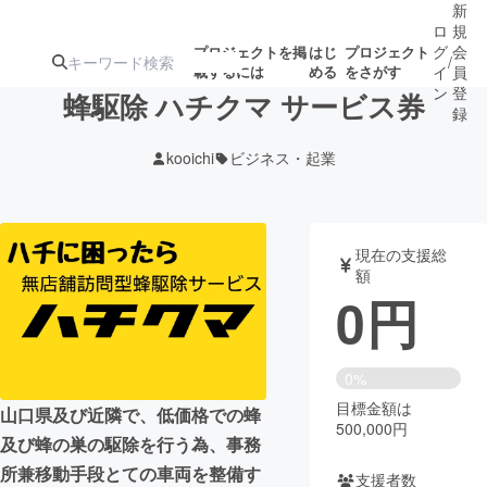
新
ロ
規
グ
会
プロジェクトを掲
はじ
プロジェクト
/
載するには
める
をさがす
イ
員
ン
登
蜂駆除 ハチクマ サービス券
録
kooichi
ビジネス・起業
人気のプロ
注目のリ
注目の新着プロ
募集終了が近いプ
もうすぐ公開
ジェクト
ターン
ジェクト
ロジェクト
されます
現在の支援総
額
アート・写真
音楽
0
円
テクノロジー・ガジェット
ゲーム・サ
0%
目標金額は
映像・映画
書籍・雑誌
山口県及び近隣で、低価格での蜂
500,000円
及び蜂の巣の駆除を行う為、事務
ビジネス・起業
チャレンジ
所兼移動手段とての車両を整備す
支援者数