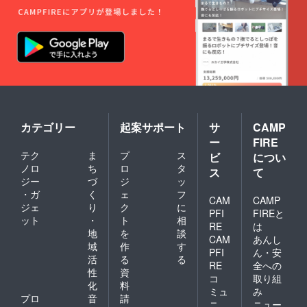
カテゴリー
起案サポート
サ
CAMP
ー
FIRE
テク
ま
プ
ス
ビ
につい
ノロ
ち
ロ
タ
ス
て
ジー
づ
ジ
ッ
・ガ
く
ェ
フ
CAM
CAMP
ジェ
り
ク
に
PFI
FIREと
ット
・
ト
相
RE
は
地
を
談
CAM
あんし
域
作
す
PFI
ん・安
活
る
る
RE
全への
性
資
コ
取り組
化
料
ミュ
み
プロ
音
請
ニ
ニュー