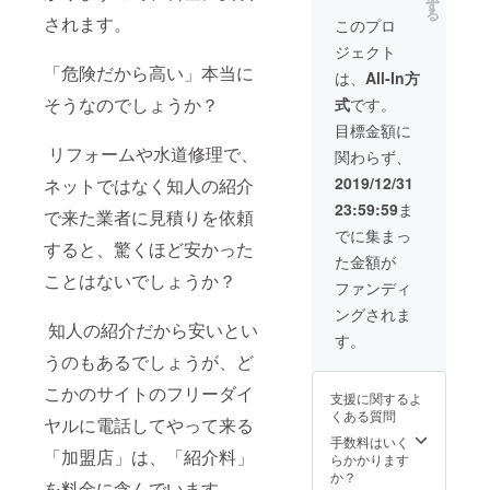
おくと
す
る
大丈夫
されます。
このプロ
です。
ジェクト
※山口
「危険だから高い」本当に
県、福
は、
All-In方
岡県、
そうなのでしょうか？
式
です。
広島県
西部、
目標金額に
島根県
リフォームや水道修理で、
関わらず、
西部で
のみご
2019/12/31
ネットではなく知人の紹介
使用い
23:59:59
ま
ただけ
で来た業者に見積りを依頼
ます。
でに集まっ
すると、驚くほど安かった
た金額が
ことはないでしょうか？
ファンディ
ングされま
知人の紹介だから安いとい
す。
うのもあるでしょうが、ど
こかのサイトのフリーダイ
支援に関するよ
くある質問
ヤルに電話してやって来る
手数料はいく
「加盟店」は、「紹介料」
らかかります
か？
を料金に含んでいます。