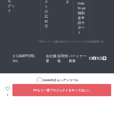
ル
ク
タ
mac
グッ
ト
hi-ya
ド
の
補助
広
金申
め
請サ
方
ポー
ト
「QRコード」は株式会社デンソーウェーブの登録商標です。
© CAMPFIRE,
会社概
採用情
パートナー
Inc.
要
報
募集
kooichi
さんへアンコール
もう一度プロジェクトをやってほしい
1