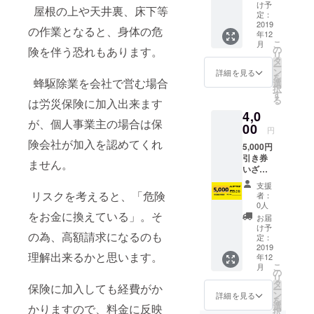
がな
ただけ
け予
屋根の上や天井裏、床下等
い。そ
ます。
定：
んな時
2019
の作業となると、身体の危
年12
にこの
こ
月
サービ
の
険を伴う恐れもあります。
リ
ス券を
タ
ー
事前に
ン
詳細を見る
を
備えて
蜂駆除業を会社で営む場合
選
択
おくと
す
る
は労災保険に加入出来ます
大丈夫
4,0
です。
が、個人事業主の場合は保
※山口
00
円
県、福
険会社が加入を認めてくれ
5,000円
岡県、
引き券
広島県
ません。
いざと
西部、
いうと
島根県
支援
きにま
西部で
リスクを考えると、「危険
者：
とまっ
のみご
0人
たお金
をお金に換えている」。そ
使用い
お届
がな
ただけ
け予
の為、高額請求になるのも
い。そ
ます。
定：
んな時
2019
理解出来るかと思います。
年12
にこの
こ
月
サービ
の
リ
ス券を
タ
保険に加入しても経費がか
ー
事前に
ン
詳細を見る
を
備えて
選
かりますので、料金に反映
択