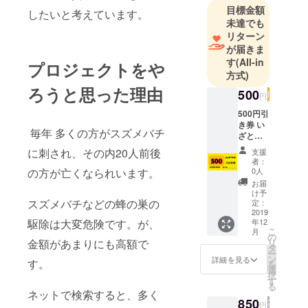
目標金額
したいと考えています。
未達でも
リターン
が届きま
す
(All-in
プロジェクトをや
方式)
ろうと思った理由
500
円
500円引
き券 い
毎年 多くの方がスズメバチ
ざとい
うとき
に刺され、その内20人前後
支援
にまと
者：
まった
の方が亡くなられいます。
0人
お金が
お届
ない。
け予
そんな
スズメバチなどの蜂の巣の
定：
時にこ
2019
駆除は大変危険です。が、
年12
のサー
こ
月
ビス券
の
金額があまりにも高額で
リ
を事前
タ
ー
に備え
ン
詳細を見る
す。
を
ておく
選
択
と大丈
す
る
夫で
ネットで検索すると、多く
す。 ※
850
円