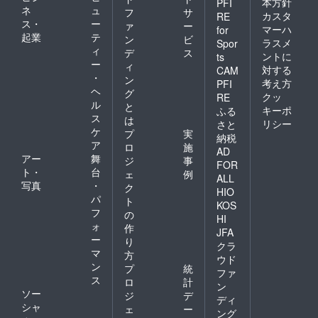
本方針
PFI
ネ
ュ
フ
サ
カスタ
RE
ス・
ー
ァ
ー
マーハ
for
起業
テ
ン
ビ
ラスメ
Spor
ィ
デ
ス
ントに
ts
ー
ィ
対する
CAM
・
ン
考え方
PFI
ヘ
グ
クッ
RE
ル
と
キーポ
ふる
ス
は
リシー
さと
ケ
プ
実
納税
ア
ロ
施
AD
アー
舞
ジ
事
FOR
ト・
台
ェ
例
ALL
写真
・
ク
HIO
パ
ト
KOS
フ
の
HI
ォ
作
JFA
ー
り
クラ
マ
方
ウド
ン
プ
統
ファ
ス
ロ
計
ン
ソー
ジ
デ
ディ
シャ
ェ
ー
ング