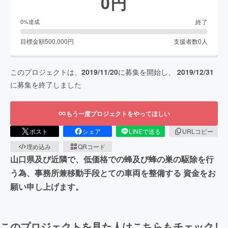
0
円
終了
0
%達成
目標金額
500,000
円
支援者数
0
人
このプロジェクトは、
2019/11/20
に募集を開始し、
2019/12/31
に募集を終了しました
もう一度プロジェクトをやってほしい
ポスト
シェア
LINEで送る
URLコピー
埋め込み
QRコード
山口県及び近隣で、低価格での蜂及び蜂の巣の駆除を行
う為、事務所兼移動手段とての車両を整備する 資金をお
願い申し上げます。
このプロジェクトを見た人はこちらもチェックし