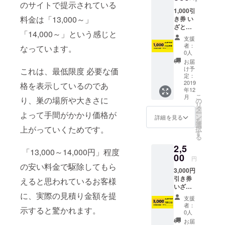
山口
のサイトで提示されている
県、福
1,000引
料金は「13,000～」
岡県、
き券 い
広島県
ざとい
「14,000～」という感じと
西部、
うとき
支援
島根県
にまと
者：
なっています。
西部で
まった
0人
のみご
お金が
お届
使用い
ない。
け予
これは、最低限度 必要な価
ただけ
そんな
定：
ます。
時にこ
2019
格を表示しているのであ
年12
のサー
こ
月
り、巣の場所や大きさに
ビス券
の
リ
を事前
タ
ー
よって手間がかかり価格が
に備え
ン
詳細を見る
を
ておく
選
上がっていくためです。
択
と大丈
す
る
夫で
2,5
す。 ※
「13,000～14,000円」程度
山口
00
円
県、福
の安い料金で駆除してもら
3,000円
岡県、
引き券
広島県
えると思われているお客様
いざと
西部、
に、実際の見積り金額を提
いうと
島根県
支援
きにま
西部で
者：
示すると驚かれます。
とまっ
のみご
0人
たお金
使用い
お届