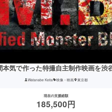
年間本気で作った特撮自主制作映画を渋
Watanabe Keita
映像・映画
東京都
現在の支援総額
185,500
円