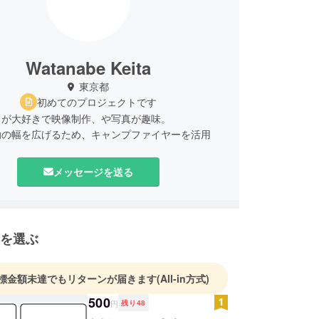
Watanabe Keita
東京都
初めてのプロジェクトです
とが大好きで映像制作、や写真が趣味。
動の幅を広げるため、キャンプファイヤーを活用
メッセージを送る
を選ぶ
標金額未達でもリターンが届きます
(All-in方式)
500
円
残り
48