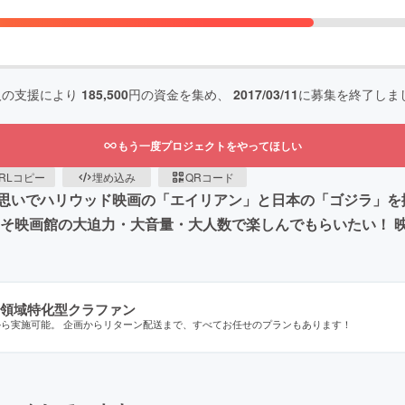
人の支援により
185,500
円の資金を集め、
2017/03/11
に募集を終了しま
もう一度プロジェクトをやってほしい
RLコピー
埋め込み
QRコード
思いでハリウッド映画の「エイリアン」と日本の「ゴジラ」を
こそ映画館の大迫力・大音量・大人数で楽しんでもらいたい！ 
領域特化型クラファン
から実施可能。 企画からリターン配送まで、すべてお任せのプランもあります！