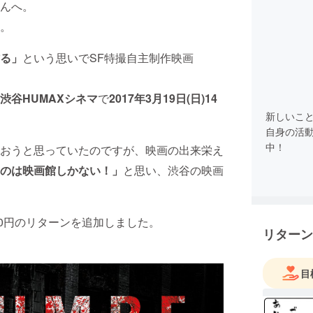
んへ。
。
る」
という思いでSF特撮自主制作映画
渋谷HUMAXシネマ
で
2017年3月19日(日)14
新しいこ
自身の活
中！
もらおうと思っていたのですが、映画の出来栄え
のは映画館しかない！」
と思い、渋谷の映画
00円のリターンを追加しました。
リターン
目