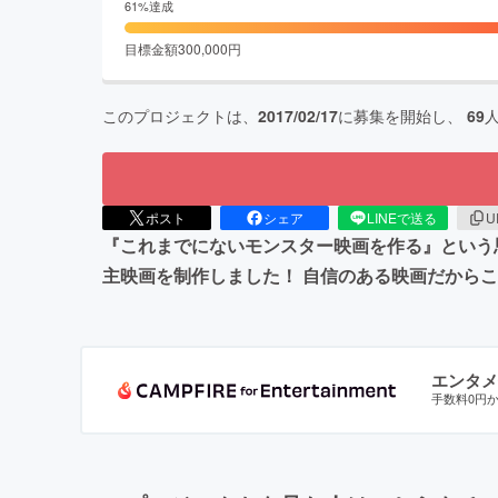
61
%達成
目標金額
300,000
円
このプロジェクトは、
2017/02/17
に募集を開始し、
69
ポスト
シェア
LINEで送る
U
『これまでにないモンスター映画を作る』という
主映画を制作しました！ 自信のある映画だから
エンタメ
手数料0円