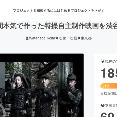
プロジェクトを掲載するには
はじめる
プロジェクトをさがす
年間本気で作った特撮自主制作映画を渋
Watanabe Keita
映像・映画
東京都
注目のリターン
注目の新着プロジェクト
募集終了が近いプロジェクト
も
現在の
音楽
舞台・パフォーマンス
18
ゲーム・サービス開発
フード・飲食店
61%
書籍・雑誌出版
アニメ・漫画
目標金額は3
支援者
チャレンジ
ビューティー・ヘルスケ
69