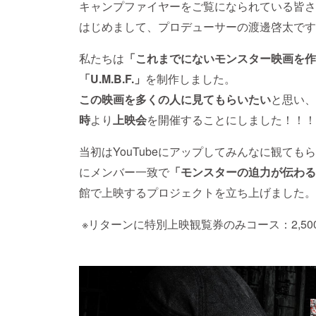
キャンプファイヤーをご覧になられている皆さ
はじめまして、プロデューサーの渡邊啓太です
私たちは
「これまでにないモンスター映画を作
「U.M.B.F.」
を制作しました。
この映画を多くの人に見てもらいたい
と思い、
時
より
上映会
を開催することにしました！！！
当初はYouTubeにアップしてみんなに観て
にメンバー一致で
「モンスターの迫力が伝わる
館で上映するプロジェクトを立ち上げました。
※リターンに特別上映観覧券のみコース：2,5