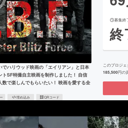
募集終
CAMPFIRE for Social Good
CAMPFIRE Creation
終
CAMPFIREふるさと納税
machi-ya
コミュニティ
このプロジェ
いでハリウッド映画の「エイリアン」と日本
185,500
円の
トSF特撮自主映画を制作しました！ 自信
人数で楽しんでもらいたい！ 映画を愛する全
ピー
埋め込み
QRコード