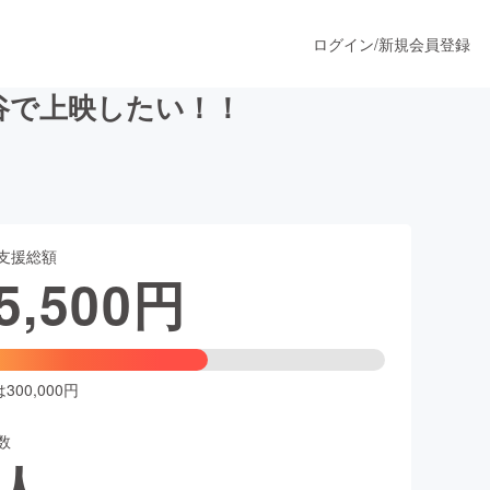
ログイン
/
新規会員登録
谷で上映したい！！
うすぐ公開されます
支援総額
プロダクト
5,500
円
ファッション
スポーツ
00,000円
数
ア
ソーシャルグッド
人