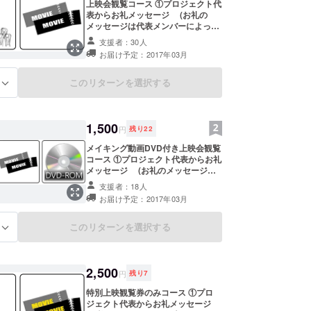
上映会観覧コース ①プロジェクト代
表からお礼メッセージ (お礼の
メッセージは代表メンバーによって
異なります。) ②上映観覧券 (3月
支援者：30人
19日当日のみ有効です。)
お届け予定：2017年03月
このリターンを選択する
る
1,500
円
残り
22
メイキング動画DVD付き上映会観覧
コース ①プロジェクト代表からお礼
メッセージ (お礼のメッセージは
代表メンバーによって異なりま
支援者：18人
す。） ②上映観覧券 (3月19日当
お届け予定：2017年03月
日のみ有効です。) ③メイキング動
画、PV詰め合わせDVD (こちらの
DVDに本編は収録されません。)
このリターンを選択する
る
2,500
円
残り
7
特別上映観覧券のみコース ①プロ
ジェクト代表からお礼メッセージ