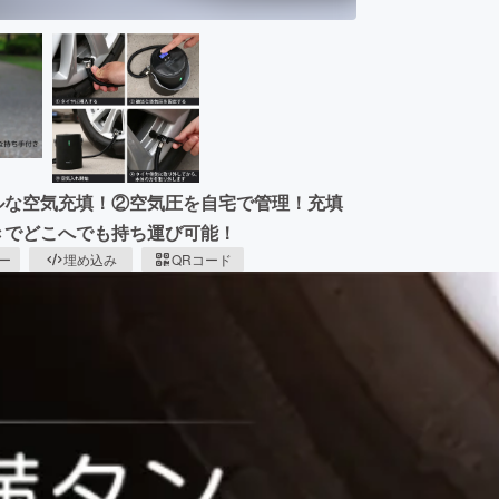
ルな空気充填！②空気圧を自宅で管理！充填
きでどこへでも持ち運び可能！
ピー
埋め込み
QRコード