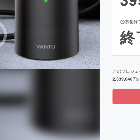
募集終
CAMPFIRE for Social Good
CAMPFIRE Creation
終
CAMPFIREふるさと納税
machi-ya
コミュニティ
このプロジェ
2,339,640
円