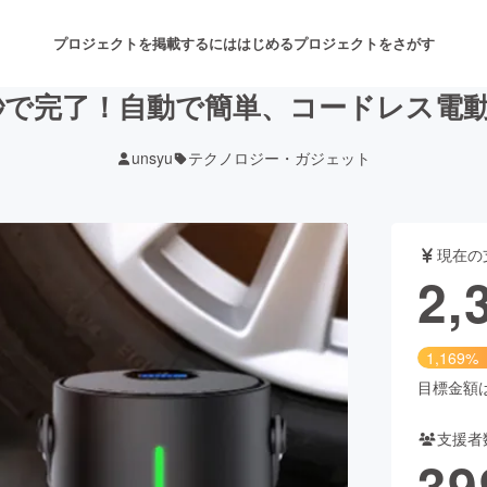
プロジェクトを掲載するには
はじめる
プロジェクトをさがす
秒で完了！自動で簡単、コードレス電動
unsyu
テクノロジー・ガジェット
注目のリターン
注目の新着プロジェクト
募集終了が近いプロジェクト
も
現在の
音楽
舞台・パフォーマンス
2,
ゲーム・サービス開発
フード・飲食店
1,169%
書籍・雑誌出版
アニメ・漫画
目標金額は2
支援者
チャレンジ
ビューティー・ヘルスケ
39