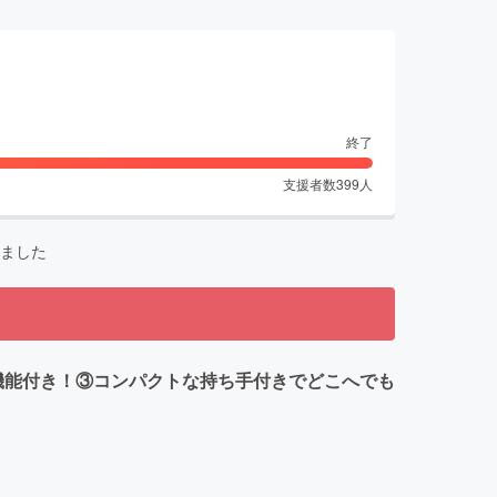
終了
支援者数
399
人
ました
機能付き！③コンパクトな持ち手付きでどこへでも