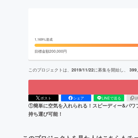
1,169
%達成
目標金額
200,000
円
このプロジェクトは、
2019/11/22
に募集を開始し、
399
ポスト
シェア
LINEで送る
U
①簡単に空気を入れられる！スピーディー&パワ
持ち運び可能！
このプロジェクトを見た人はこちらもチ