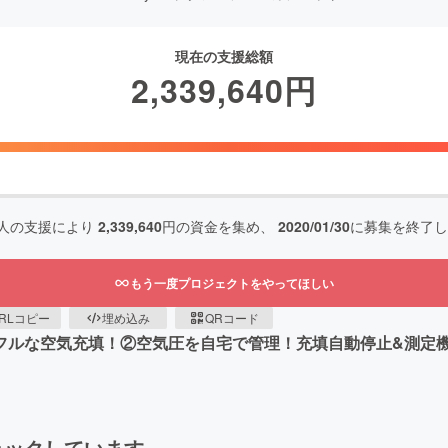
現在の支援総額
2,339,640
円
人の支援により
2,339,640
円の資金を集め、
2020/01/30
に募集を終了し
もう一度プロジェクトをやってほしい
RLコピー
埋め込み
QRコード
フルな空気充填！②空気圧を自宅で管理！充填自動停止&測定
ェックしています