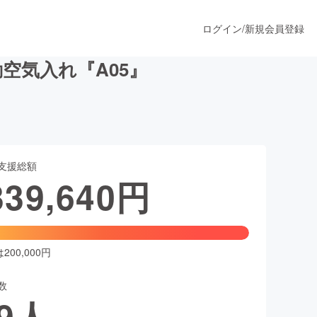
ログイン
/
新規会員登録
空気入れ『A05』
うすぐ公開されます
支援総額
プロダクト
339,640
円
ファッション
スポーツ
00,000円
数
ア
ソーシャルグッド
9
人