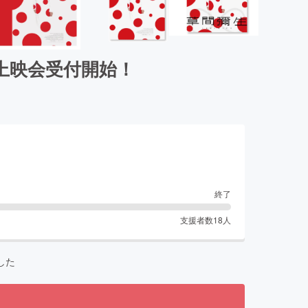
先行上映会受付開始！
終了
支援者数
18
人
した