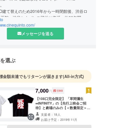
」。
CO建て替えのため2016年から一時閉館後、渋谷ロ
画館・渋谷シネパレス跡地に復活。約20年間、渋
to
映画文化を発信する拠点として営業しております！
www.cinequinto.com/
メッセージを送る
を選ぶ
標金額未達でもリターンが届きます
(All-in方式)
7,000
円
残り
90
【108口完全限定】 「草間彌生
∞INFINITY」の【先行上映会ご招
待】と劇場のみの【＜数量限定＞公
式グッズ全種類(５点)セット】をご
支援者：18人
用意いたしました！ ※グッズは先行
お届け予定：2019年11月
上映会場でのお渡しとなります。ご
郵送はいたしかねます。 【内容】