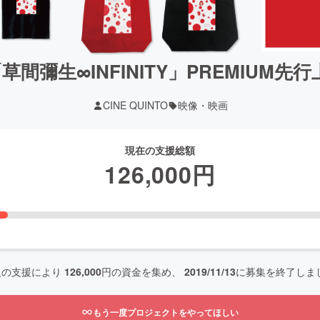
草間彌生∞INFINITY」PREMIUM
CINE QUINTO
映像・映画
現在の支援総額
126,000
円
人の支援により
126,000
円の資金を集め、
2019/11/13
に募集を終了しま
もう一度プロジェクトをやってほしい