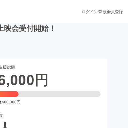
ログイン
/
新規会員登録
先行上映会受付開始！
うすぐ公開されます
支援総額
プロダクト
6,000
円
ファッション
スポーツ
00,000円
数
ア
ソーシャルグッド
人