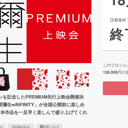
募集終
CAMPFIRE for Social Good
CAMPFIRE Creation
終
CAMPFIREふるさと納税
machi-ya
コミュニティ
このプロジェ
126,000
円の
ープンを記念したPREMIUM先行上映会開催決
生∞INFINITY」が全国公開前に楽しめ
！本作品を一足早く楽しんで盛り上げてくれ
ピー
埋め込み
QRコード