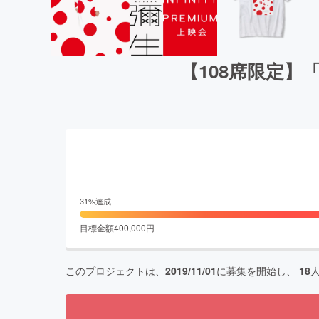
【108席限定】「
31
%達成
目標金額
400,000
円
このプロジェクトは、
2019/11/01
に募集を開始し、
18