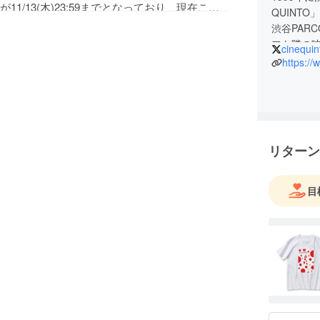
1/13(木)23:59までとなっており、現在こち
QUINTO
お申込みは出来ない状況となっております。
渋谷PAR
らメールにて改めてご連絡頂けますと幸いで
フト隣の映
cinequin
谷の街で
https://
ご記載の上お問合せ下さい。
rco.jp
リターン
目