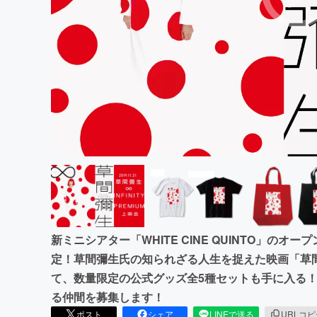
まちづくり・地域活性化
新ミニシアター「WHITE CINE QUINTO」のオ
定！草間彌生氏の知られざる人生を捉えた映画「草間彌
て、数量限定の公式グッズ全5種セットも手に入る
る仲間を募集します！
ポスト
シェア
LINEで送る
URLコ