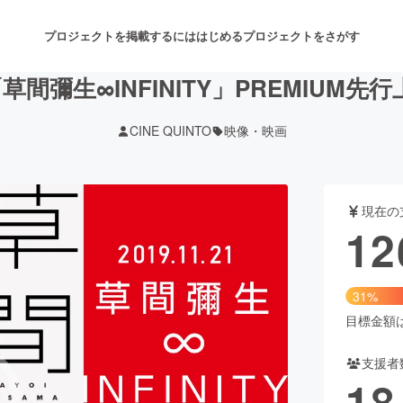
プロジェクトを掲載するには
はじめる
プロジェクトをさがす
草間彌生∞INFINITY」PREMIUM
CINE QUINTO
映像・映画
注目のリターン
注目の新着プロジェクト
募集終了が近いプロジェクト
も
現在の
音楽
舞台・パフォーマンス
12
ゲーム・サービス開発
フード・飲食店
31%
書籍・雑誌出版
アニメ・漫画
目標金額は4
支援者
チャレンジ
ビューティー・ヘルスケ
18