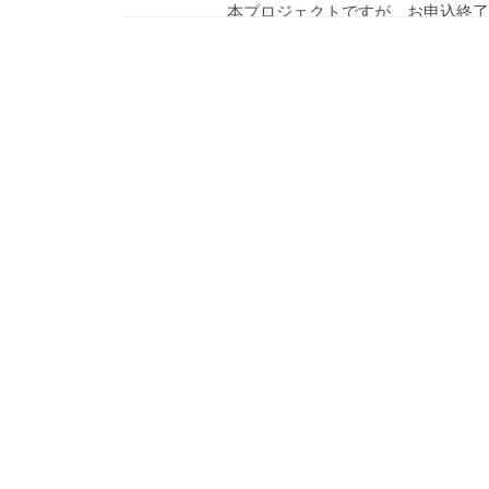
本プロジェクトですが、お申込終了が1
らのBOOSTERサイトからのご
大変お手数ですが、下記アドレスか
す。
※タイトルに先行上映会についてと
問い合わせアドレス：parco-movie@pa
どうぞ宜しくお願い致します。