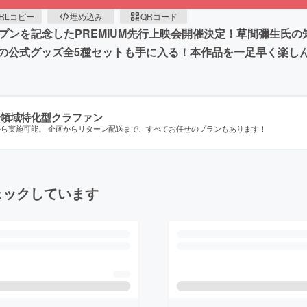
RLコピー
埋め込み
QRコード
」のオープンを記念したPREMIUM先行上映会開催決定！草間彌生
量限定の公式グッズ全5種セットも手に入る！本作品を一足早く楽
領域特化型クラファン
から実施可能。 企画からリターン配送まで、すべてお任せのプランもあります！
ェックしています