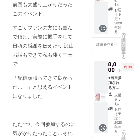
常版(販
前回も大盛り上がりだった
1人
売価格
お届
このイベント。
¥1,800)
け予
のフォ
定：
トブッ
2020
すごくファンの方にも喜ん
年01
ク(自費
こ
月
制作)に
の
で頂け、実際に握手をして
リ
直筆の
タ
ー
メッ
ン
詳細を見る
日頃の感謝を伝えたり 沢山
を
セージ
選
択
とサイ
お話もできて私も凄く幸せ
す
る
ンを添
8,0
で！！！
えて イ
残り9
ベント
00
円
当日に
「配信頑張ってきて良かっ
●当日参
お渡し
加され
させて
た…！」と思えるイベント
る方の
頂きま
み！(手
す。 (当
支援
になりました！
渡し)●
日お見
者：
お礼の
えにな
1人
メッ
れな
お届
セージ
かった
け予
と共
方が い
定：
に、 高
2020
らっ
ただ1つ、今回参加するのに
年01
画質版
しゃる
こ
月
気がかりだったこと…それ
(販売価
かもし
の
リ
格
れない
タ