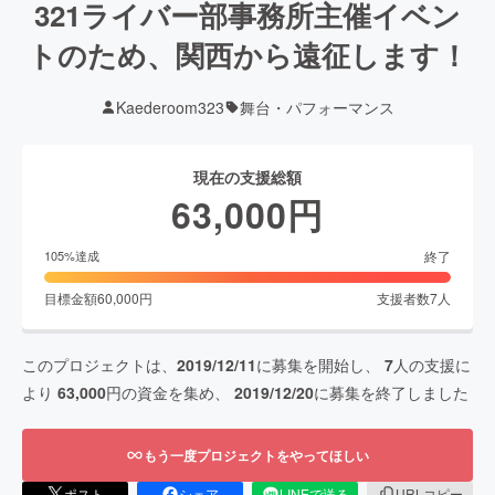
321ライバー部事務所主催イベン
トのため、関西から遠征します！
Kaederoom323
舞台・パフォーマンス
現在の支援総額
63,000
円
終了
105
%達成
目標金額
60,000
円
支援者数
7
人
このプロジェクトは、
2019/12/11
に募集を開始し、
7
人の支援に
より
63,000
円の資金を集め、
2019/12/20
に募集を終了しました
もう一度プロジェクトをやってほしい
ポスト
シェア
LINEで送る
URLコピー