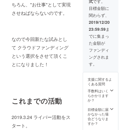
式
です。
とサイ
送先住
は翌月
ちろん、"お仕事"として実現
ンを添
所の入
2020年
目標金額に
えて イ
力をお
1月とな
させねばならないのです。
関わらず、
ベント
願いし
りま
当日に
ていま
す。）
2019/12/20
お渡し
す) 郵送
23:59:59
ま
させて
をお選
頂きま
び頂け
でに集まっ
なので今回新たな試みとし
す。 こ
た方へ
た金額が
ちらの
は 1つ1
て クラウドファンディング
支援額
つ心を
ファンディ
の方の
込めて
という選択をさせて頂くこ
ングされま
み、
発送さ
フォト
せて頂
す。
とになりました！
ブック
きま
に泣く
す。 ご
泣く入
希望の
支援に関するよ
れられ
方はそ
くある質問
なかっ
の旨を
た オフ
備考欄
手数料はいく
ショッ
にご入
らかかります
これまでの活動
トブロ
力くだ
か？
マイド
さい。
(限定非
（リ
目標金額に届
売品)を
ターン
かなかった場
2019.3.24 ライバー活動をス
添えて
の発送
合どうなりま
お渡し
は翌月
すか？
タート。
しま
2020年