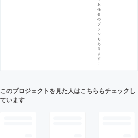
お
任
せ
の
プ
ラ
ン
も
あ
り
ま
す
！
このプロジェクトを見た人はこちらもチェックし
ています