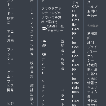
ティ
ス
ト
CAM
ヘルプ
クラウドファ
フー
チ
PFI
お問い
ンディングの
ド・
ャ
RE
合わせ
ノウハウを無
飲食
レ
Crea
料で学ぼう
店
ン
tion
各種規定
CAMPFIRE
ジ
CAM
アカデミー
アニ
ス
利用規
PFI
メ・
ポ
約
RE
漫画
ー
CA
説
細則
for
ツ
MP
明
プライ
Soci
ファ
映
FI
会
バシー
al
ッ
像
RE
・
ポリ
Goo
ショ
・
ア
相
シー
d
ン
映
カ
談
特定商
CAM
画
デ
会
取引法
PFI
ゲー
書
ミ
に基づ
RE
ム・
籍
ー
く表記
for
サー
・
と
情報セ
Ente
ビス
雑
は
キュリ
rtain
開発
誌
ク
サ
ティ方
men
出
ラ
ポ
針
t
版
ウ
ー
反社基
CAM
ビジ
ビ
ド
ト
本方針
PFI