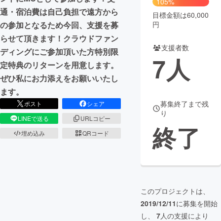
105%
通・宿泊費は自己負担で遠方から
目標金額は60,000
まちづくり・地域活性化
円
の参加となるため今回、支援を募
らせて頂きます！クラウドファン
支援者数
CAMPFIRE for Social Good
CAMPFIRE Creation
ディングにご参加頂いた方特別限
7
人
CAMPFIREふるさと納税
machi-ya
コミュニティ
定特典のリターンを用意します。
ぜひ私にお力添えをお願いいたし
ます。
募集終了まで残
ポスト
シェア
り
LINEで送る
URLコピー
終了
埋め込み
QRコード
このプロジェクトは、
2019/12/11
に募集を開始
し、
7
人の支援により