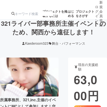
新
ロ
規
グ
会
プロジェクトを掲
はじ
プロジェクト
/
載するには
める
をさがす
イ
員
ン
登
321ライバー部事務所主催イベントの
録
ため、関西から遠征します！
人気のプロ
注目のリ
注目の新着プロ
募集終了が近いプ
もうすぐ公開
Kaederoom323
舞台・パフォーマンス
ジェクト
ターン
ジェクト
ロジェクト
されます
アート・写真
音楽
現在の支援総
額
63,0
テクノロジー・ガジェット
ゲーム・サ
00
円
映像・映画
書籍・雑誌
所属事務所、321,inc.主催のイベ
ビジネス・起業
チャレンジ
ントにMCとして参加します！交