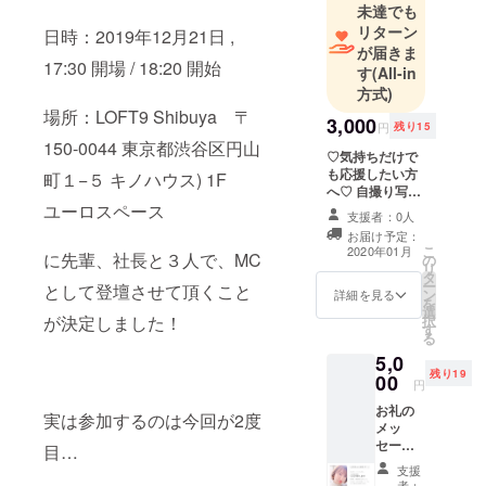
未達でも
リターン
日時：2019年12月21日 ,
が届きま
17:30 開場 / 18:20 開始
す
(All-in
方式)
場所：LOFT9 Shibuya 〒
3,000
円
残り15
150-0044 東京都渋谷区円山
♡気持ちだけで
も応援したい方
町１−５ キノハウス) 1F
へ♡ 自撮り写真
にお礼の直筆
ユーロスペース
支援者：0人
メッセージを添
お届け予定：
えた画像をお送
こ
2020年01月
に先輩、社長と３人で、MC
の
りします。
リ
タ
ー
として登壇させて頂くこと
ン
詳細を見る
を
選
択
が決定しました！
す
る
5,0
残り19
00
円
お礼の
実は参加するのは今回が2度
メッ
セージ
目…
と共
支援
に、 通
者：