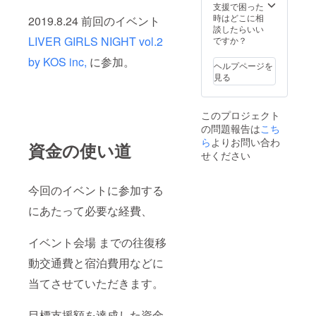
す。 (当
1月とな
支援で困った
日お見
りま
時はどこに相
2019.8.24 前回のイベント
えにな
す。）
談したらいい
れな
LIVER GIRLS NIGHT vol.2
ですか？
かった
by KOS inc,
に参加。
方が い
ヘルプページを
らっ
見る
しゃる
かもし
れない
このプロジェクト
ので 念
の問題報告は
こち
の為 発
送先住
ら
よりお問い合わ
資金の使い道
所の入
せください
力をお
願いし
ていま
今回のイベントに参加する
す) 郵送
をお選
にあたって必要な経費、
び頂け
た方へ
イベント会場 までの往復移
は 1つ1
つ心を
動交通費と宿泊費用などに
込めて
発送さ
当てさせていただきます。
せて頂
きま
す。 ご
目標支援額を達成した資金