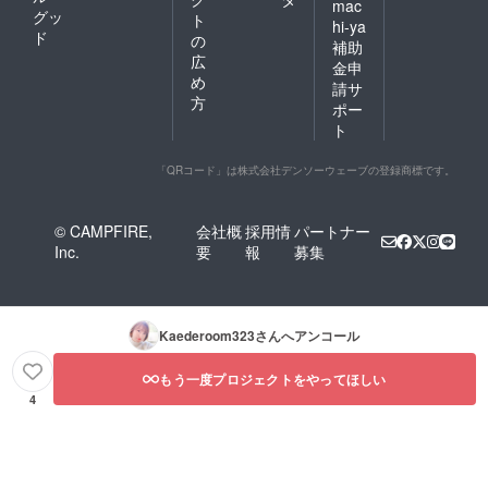
mac
グッ
ト
hi-ya
ド
の
補助
広
金申
め
請サ
方
ポー
ト
「QRコード」は株式会社デンソーウェーブの登録商標です。
© CAMPFIRE,
会社概
採用情
パートナー
Inc.
要
報
募集
Kaederoom323
さんへアンコール
もう一度プロジェクトをやってほしい
4