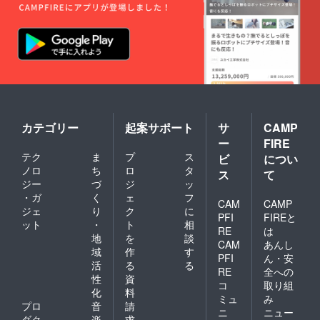
カテゴリー
起案サポート
サ
CAMP
ー
FIRE
テク
ま
プ
ス
ビ
につい
ノロ
ち
ロ
タ
ス
て
ジー
づ
ジ
ッ
・ガ
く
ェ
フ
CAM
CAMP
ジェ
り
ク
に
PFI
FIREと
ット
・
ト
相
RE
は
地
を
談
CAM
あんし
域
作
す
PFI
ん・安
活
る
る
RE
全への
性
資
コ
取り組
化
料
ミュ
み
プロ
音
請
ニ
ニュー
ダク
楽
求