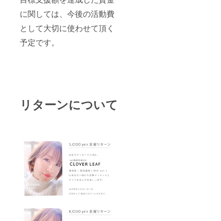
希望の
方はそ
に関しては、今後の活動費
の旨を
備考欄
として大切に使わせて頂く
にご入
予定です。
力くだ
さい。
（リ
ターン
の発送
は翌月
2020年
1月とな
リターンについて
りま
す。）