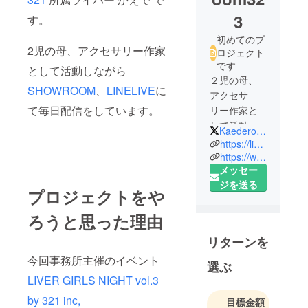
3
す。
初めてのプ
2児の母、アクセサリー作家
ロジェクト
です
として活動しながら
２児の母、
SHOWROOM
、
LINELIVE
に
アクセサ
て毎日配信をしています。
リー作家と
して活動し
Kaederoom323
ながら、
https://live.line.me/channels/4132376
生配信に特
https://www.showroom-live.com/fbf9c3201264
メッセー
化したライ
ジを送る
バーという
プロジェクトをや
仕事をして
います。
ろうと思った理由
リターンを
今回事務所主催のイベント
選ぶ
LIVER GIRLS NIGHT vol.3
by 321 inc,
目標金額