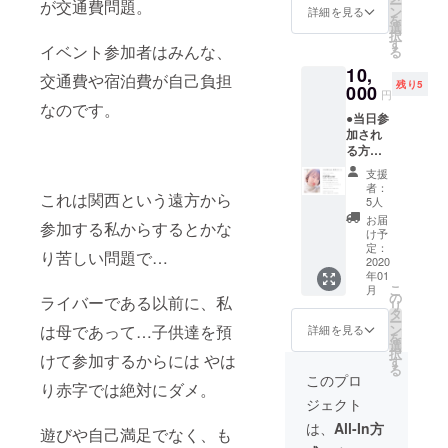
ー
が交通費問題。
¥3,200)
ので 念
ン
詳細を見る
を
のフォ
の為 発
選
択
トブッ
送先住
す
イベント参加者はみんな、
る
ク(自費
所の入
10,
制作)に
力をお
交通費や宿泊費が自己負担
残り5
直筆の
000
願いし
円
メッ
ていま
なのです。
●当日参
セージ
す) 郵送
加され
とサイ
をお選
る方の
ンを添
び頂け
み！(手
えて イ
た方へ
支援
渡し)●
ベント
は 1つ1
者：
これは関西という遠方から
お礼の
当日に
つ心を
5人
メッ
お渡し
込めて
お届
参加する私からするとかな
セージ
させて
発送さ
け予
と共
頂きま
定：
せて頂
り苦しい問題で…
に、 高
2020
す。 (当
きま
年01
画質版
日お見
す。 ご
こ
月
(販売価
えにな
の
希望の
ライバーである以前に、私
リ
格
れな
タ
方はそ
ー
¥3,200)
かった
ン
は母であって…子供達を預
の旨を
詳細を見る
を
のフォ
方が い
選
備考欄
択
トブッ
けて参加するからには やは
らっ
す
にご入
る
ク(自費
しゃる
力くだ
このプロ
り赤字では絶対にダメ。
制作)に
かもし
さい。
ジェクト
直筆の
れない
（リ
メッ
ので 念
ターン
は、
All-In方
遊びや自己満足でなく、も
セージ
の為 発
の発送