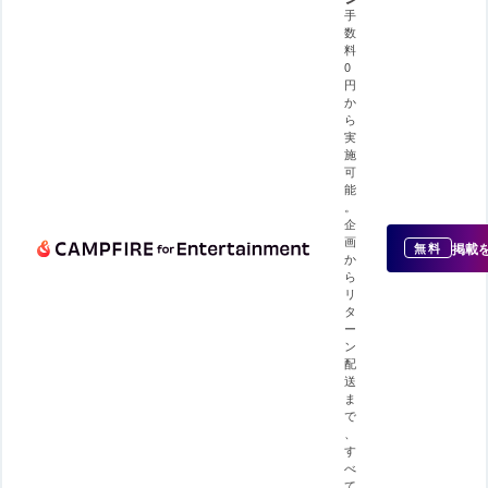
手
数
料
0
円
か
ら
実
施
可
能
。
企
画
掲載
無料
か
ら
リ
タ
ー
ン
配
送
ま
で
、
す
べ
て