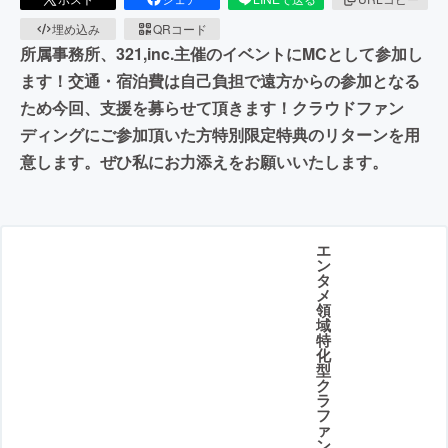
埋め込み
QRコード
所属事務所、321,inc.主催のイベントにMCとして参加し
ます！交通・宿泊費は自己負担で遠方からの参加となる
ため今回、支援を募らせて頂きます！クラウドファン
ディングにご参加頂いた方特別限定特典のリターンを用
意します。ぜひ私にお力添えをお願いいたします。
エ
ン
タ
メ
領
域
特
化
型
ク
ラ
フ
ァ
ン