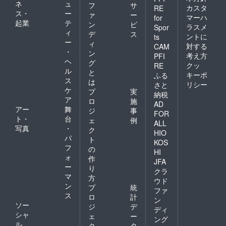
ネ
ュ
フ
サ
カスタ
RE
ス・
ー
ァ
ー
マーハ
for
起業
テ
ン
ビ
ラスメ
Spor
ィ
デ
ス
ントに
ts
ー
ィ
対する
CAM
・
ン
考え方
PFI
ヘ
グ
クッ
RE
ル
と
キーポ
ふる
ス
は
リシー
さと
ケ
プ
実
納税
ア
ロ
施
AD
アー
舞
ジ
事
FOR
ト・
台
ェ
例
ALL
写真
・
ク
HIO
パ
ト
KOS
フ
の
HI
ォ
作
JFA
ー
り
クラ
マ
方
ウド
ン
プ
統
ファ
ス
ロ
計
ン
ソー
ジ
デ
ディ
シャ
ェ
ー
ング
ル
ク
タ