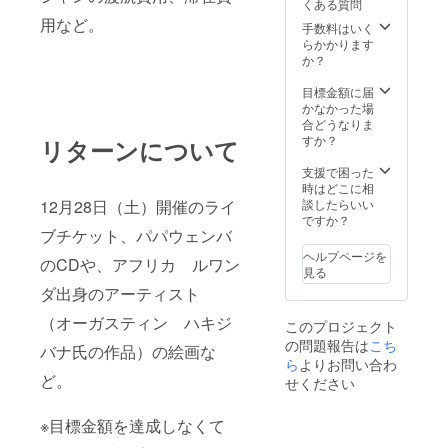
くある質問
おりま
用など。
す。）
手数料はいく
アフリ
らかかります
カアー
か？
ティス
ト 絵
目標金額に届
画
かなかった場
（ビッ
合どうなりま
グサイ
すか？
リターンについて
ズ）
約
支援で困った
27x21 ※
時はどこに相
絵画に
談したらいい
12月28日（土）開催のライ
ついて
ですか？
は、こ
ブチケット、
パパウェンバ
ちらで
ヘルプページを
のCDや、アフリカ ルワン
選ばさ
見る
せて頂
ダ出身のアーティスト
きま
す。写
（オーガスティン ハキジ
このプロジェクト
真は、
の問題報告は
こち
イメー
バナ氏の作品）の絵画
な
ジにな
ら
よりお問い合わ
りま
ど。
せください
す。
※目標金額を達成しなくて