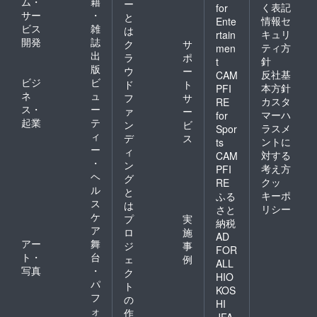
ム・
籍
ー
く表記
for
サー
・
と
情報セ
Ente
ビス
雑
は
キュリ
rtain
開発
誌
ク
サ
ティ方
men
出
ラ
ポ
針
t
版
ウ
ー
反社基
CAM
ビジ
ビ
ド
ト
本方針
PFI
ネ
ュ
フ
サ
カスタ
RE
ス・
ー
ァ
ー
マーハ
for
起業
テ
ン
ビ
ラスメ
Spor
ィ
デ
ス
ントに
ts
ー
ィ
対する
CAM
・
ン
考え方
PFI
ヘ
グ
クッ
RE
ル
と
キーポ
ふる
ス
は
リシー
さと
ケ
プ
実
納税
ア
ロ
施
AD
アー
舞
ジ
事
FOR
ト・
台
ェ
例
ALL
写真
・
ク
HIO
パ
ト
KOS
フ
の
HI
ォ
作
JFA