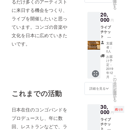
選
るだけ多くのアーティスト
択
のサイ
す
る
ズを備
に来日する機会をつくり、
20,
考欄に
ライブを開催したいと思っ
ご記載
000
円
くださ
ています。コンゴの音楽や
ライブ
い。
チケッ
（ユニ
文化を日本に広めていきた
ト ２
セック
枚 アフ
スのサ
いです。
支援
リカ
イズに
者：
アー
なって
0人
ティス
おりま
お届
ト T
す。）
け予
シャ
定：
ツ ２
2019
年12
枚 ※S サ
こ
月
イズと
の
リ
Mサイ
タ
ー
ズのど
ン
詳細を見る
を
これまでの活動
ちらか
選
択
ご希望
す
る
のサイ
30,
ズを備
日本在住のコンゴバンドを
残り5
考欄に
000
円
ご記載
プロデュースし、年に数
ライブ
くださ
チケッ
い。
回、レストランなどで、ラ
ト ２
（ユニ