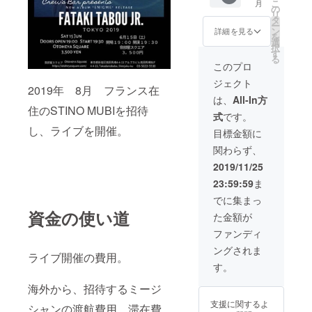
こ
月
ま
の
リ
す。）
タ
ー
Papa
ン
詳細を見る
を
wemba
選
択
CD 1枚
す
る
アフリ
このプロ
カアー
ジェクト
ティス
2019年 8月 フランス在
ト T
は、
All-In方
シャ
住のSTINO MUBIを招待
式
です。
ツ ２
枚 ※S サ
し、ライブを開催。
目標金額に
イズと
関わらず、
Mサイ
ズのど
2019/11/25
ちらか
23:59:59
ま
ご希望
のサイ
でに集まっ
ズを備
資金の使い道
た金額が
考欄に
ご記載
ファンディ
くださ
ングされま
い。
ライブ開催の費用。
（ユニ
す。
セック
スのサ
海外から、招待するミージ
イズに
支援に関するよ
なって
シャンの渡航費用、滞在費