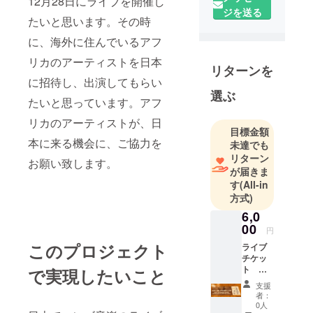
12月28日にライブを開催し
ジを送る
たいと思います。その時
に、海外に住んでいるアフ
リカのアーティストを日本
リターンを
に招待し、出演してもらい
選ぶ
たいと思っています。アフ
リカのアーティストが、日
目標金額
本に来る機会に、ご協力を
未達でも
リターン
お願い致します。
が届きま
す
(All-in
方式)
6,0
00
円
このプロジェクト
ライブ
チケッ
ト １
で実現したいこと
枚 Papa
支援
wemba
者：
CD 1枚
0人