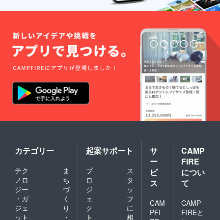
カテゴリー
起案サポート
サ
CAMP
ー
FIRE
テク
ま
プ
ス
ビ
につい
ノロ
ち
ロ
タ
ス
て
ジー
づ
ジ
ッ
・ガ
く
ェ
フ
CAM
CAMP
ジェ
り
ク
に
PFI
FIREと
ット
・
ト
相