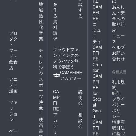
RE
は
地
を
談
CAM
あんし
域
作
す
PFI
ん・安
活
る
る
RE
全への
性
資
コ
取り組
化
料
ミュ
み
プロ
音
請
ニ
ニュー
ダク
楽
求
ティ
ス
ト
CAM
ヘルプ
クラウドファ
フー
チ
PFI
お問い
ンディングの
ド・
ャ
RE
合わせ
ノウハウを無
飲食
レ
Crea
料で学ぼう
店
ン
tion
各種規定
CAMPFIRE
ジ
CAM
アカデミー
アニ
ス
利用規
PFI
メ・
ポ
約
RE
漫画
ー
CA
説
細則
for
ツ
MP
明
プライ
Soci
ファ
映
FI
会
バシー
al
ッ
像
RE
・
ポリ
Goo
ショ
・
ア
相
シー
d
ン
映
カ
談
特定商
CAM
画
デ
会
取引法
PFI
ゲー
書
ミ
に基づ
RE