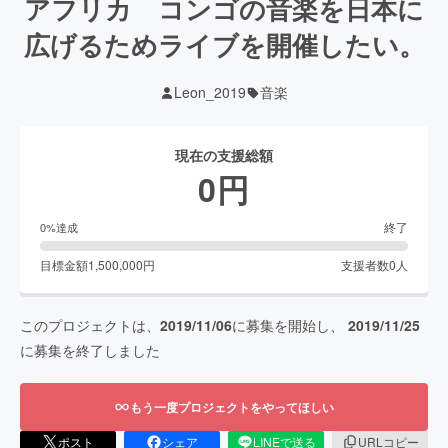
アフリカ コンゴの音楽を日本に
広げるためライブを開催したい。
Leon_2019
音楽
現在の支援総額
0
円
終了
0
%達成
目標金額
1,500,000
円
支援者数
0
人
このプロジェクトは、
2019/11/06
に募集を開始し、
2019/11/25
に募集を終了しました
もう一度プロジェクトをやってほしい
ポスト
シェア
LINEで送る
URLコピー