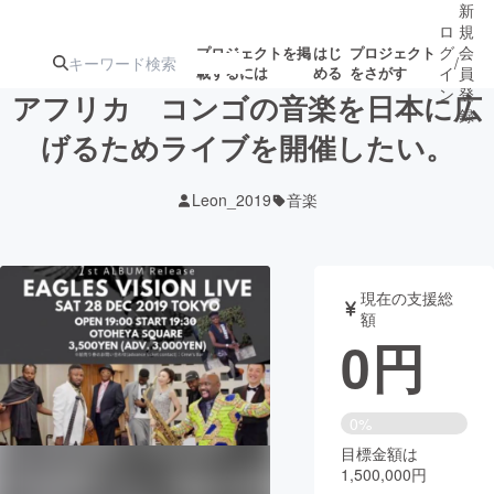
新
ロ
規
グ
会
プロジェクトを掲
はじ
プロジェクト
/
載するには
める
をさがす
イ
員
ン
登
アフリカ コンゴの音楽を日本に広
録
げるためライブを開催したい。
人気のプロ
注目のリ
注目の新着プロ
募集終了が近いプ
もうすぐ公開
Leon_2019
音楽
ジェクト
ターン
ジェクト
ロジェクト
されます
アート・写真
音楽
現在の支援総
額
0
円
テクノロジー・ガジェット
ゲーム・サ
映像・映画
書籍・雑誌
0%
目標金額は
1,500,000円
ビジネス・起業
チャレンジ