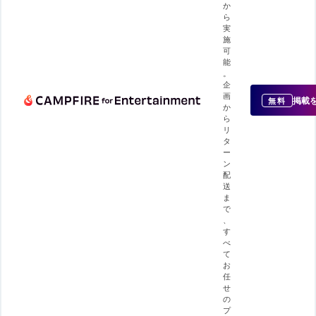
か
ら
実
施
可
能
。
企
画
掲載
無料
か
ら
リ
タ
ー
ン
配
送
ま
で
、
す
べ
て
お
任
せ
の
プ