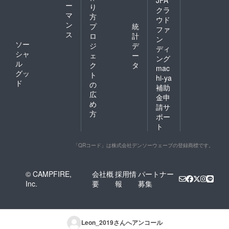
ー
り
クラ
マ
方
ウド
ン
プ
統
ファ
ス
ロ
計
ン
ソー
ジ
デ
ディ
シャ
ェ
ー
ング
ル
ク
タ
mac
グッ
ト
hi-ya
ド
の
補助
広
金申
め
請サ
方
ポー
ト
「QRコード」は株式会社デンソーウェーブの登録商標です。
© CAMPFIRE,
会社概
採用情
パートナー
Inc.
要
報
募集
Leon_2019
さんへアンコール