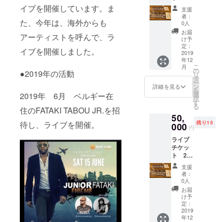
枚 Papa
セック
イブを開催しています。ま
支援
wemba
スのサ
者：
た、今年は、海外からも
CD 1枚
イズに
0人
アフリ
なって
お届
アーティストを呼んで、ラ
カアー
おりま
け予
ティス
す。）
定：
イブを開催しました。
トの絵
2019
年12
画（ス
こ
月
モール
の
●2019年の活動
リ
サイ
タ
ー
ズ）約
ン
詳細を見る
を
21x7 ※
選
2019年 6月 ベルギー在
択
絵画に
す
る
ついて
住のFATAKI TABOU JR.を招
50,
は、こ
待し、ライブを開催。
残り15
ちらで
000
円
選ばさ
ライブ
せて頂
チケッ
きま
ト 2枚
す。写
ドリン
真は、
支援
クチ
イメー
者：
ケッ
ジにな
0人
ト 2枚
りま
お届
（ライ
す。
け予
ブ会場
定：
内で使
2019
年12
用でき