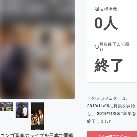
支援者数
まちづくり・地域活性化
0
人
CAMPFIRE for Social Good
CAMPFIRE Creation
CAMPFIREふるさと納税
machi-ya
コミュニティ
募集終了まで残
り
終了
このプロジェクトは、
2019/11/06
に募集を開始
し、
2019/11/25
に募集を
終了しました
コンゴ音楽のライブを日本で開催
もう一度プロジェク