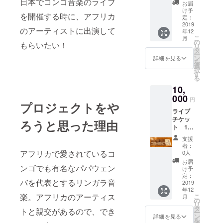
日本でコンゴ音楽のライブ
お届
け予
を開催する時に、アフリカ
定：
2019
のアーティストに出演して
年12
こ
月
の
もらいたい！
リ
タ
ー
ン
詳細を見る
を
選
択
す
る
10,
000
円
プロジェクトをや
ライブ
チケッ
ろうと思った理由
ト 1枚
アフリ
支援
カン
者：
アー
アフリカで愛されているコ
0人
ティス
お届
ンゴでも有名なパパウェン
ト T
け予
シャツ1
定：
バを代表とするリンガラ音
枚 ※S サ
2019
年12
イズと
楽。アフリカのアーティス
こ
月
Mサイ
の
リ
ズのど
タ
トと親交があるので、でき
ー
ちらか
ン
詳細を見る
を
ご希望