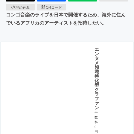
埋め込み
QRコード
コンゴ音楽のライブを日本で開催するため、海外に住ん
でいるアフリカのアーティストを招待したい。
エ
ン
タ
メ
領
域
特
化
型
ク
ラ
フ
ァ
ン
手
数
料
0
円