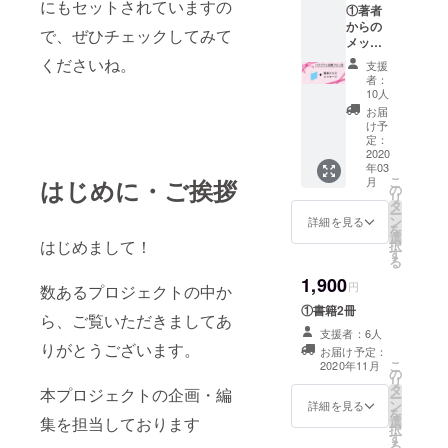
にもセットされていますの
①著者
からの
で、ぜひチェックしてみて
メッ
セージ
くださいね。
支援
②書籍1
者：
冊
10人
お届
け予
定：
2020
年03
こ
月
はじめに・ご挨拶
の
リ
タ
ー
ン
詳細を見る
を
選
はじめまして！
択
す
る
1,900
円
数あるプロジェクトの中か
①書籍2冊
ら、ご覧いただきましてあ
支援者：6人
りがとうございます。
お届け予定：
こ
2020年11月
の
リ
タ
本プロジェクトの企画・編
ー
ン
詳細を見る
を
選
集を担当しております
択
す
る