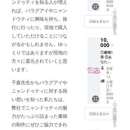
ンドゥティを知る人が増え
ご希望
2020
ブルー
⑤みな
方に
年03
のお名
とブ
みちゃ
は、シ
こ
れば、パラグアイやニャン
月
前をご
ラック
の
んの未
リコン
リ
記入く
とワイ
タ
掲載
製ノン
ドウティに興味を持ち、旅
ー
ださ
ンレッ
ン
カット
詳細を見る
ホール
を
い。
ドの3色
選
生写真
行に行ったり、現地で購入
ピアス
択
③repic
からお
す
（5種類
も対応
る
bookオ
好きな
していただけることにつな
の中か
いたし
10,
リジナ
色をリ
ら2種
ます。
がるかもしれません。ゆっ
ルトー
000
ターン
類） ※
・金具
円
トバッ
のオプ
みなみ
の色
くりではありますが現地の
①書籍1
グ
ション
ちゃん
（ゴー
冊 ②あ
（CAM
よりお
の写真
ルド or
方々に還元されていくと思
なたの
PFIRE
選びく
につき
シル
お名前
限定）
ださ
まして
バー）
支援
います」
を掲載
※トート
い。 ④
は、弊
者：
何もご
※ご支援
バッグ
著者か
1人
社で完
記入が
の際に
は、
らの
千森先生からパラグアイや
全ラン
お届
ない場
必ず備
ミッド
メッ
け予
ダムに
合は、
考欄に
ナイト
定：
ニャンドゥティに対する熱
セージ
て厳正
おまか
ご希望
2020
ブルー
⑤お好
な抽選
せ、イ
年03
い想いを知った私たちは、
のお名
とブ
きな
を行い
ヤリン
こ
月
前をご
ラック
の
ニャン
どの写
グ、
リ
弊社でニャンドゥティの魅
記入く
とワイ
タ
ドゥ
真をお
ゴール
ー
ださ
ンレッ
ン
ティの
詳細を見る
送りす
ドでお
力がたっぷり詰まった書籍
を
い。
ドの3色
選
ピアス
るかを
届けし
択
③repic
からお
す
かイヤ
決定い
の制作にぜひご協力できれ
ます。
る
bookオ
好きな
リング1
たしま
その他