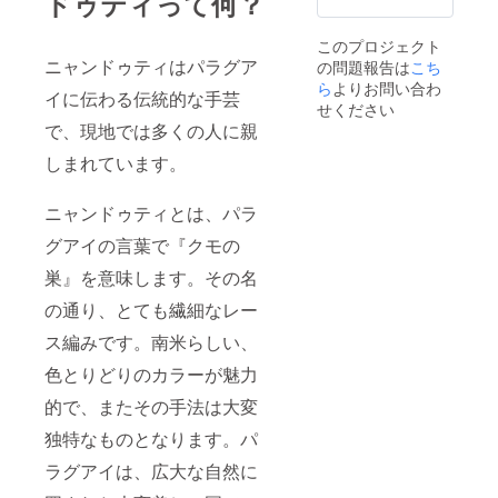
ドゥティって何？
いただ
リー ・
の未掲
持ちだ
けま
PARTS
載カッ
けでご
す。備
このプロジェクト
CLUB
ト生写
支援く
考欄に
ニャンドゥティはパラグア
の問題報告は
こち
手作り
真（5種
ださっ
希望を
アクセ
ら
よりお問い合わ
類全
たパト
記載く
イに伝わる伝統的な手芸
サリー
て） ※
ロン様
せください
ださ
BOOK
全ての
は備考
い。
で、現地では多くの人に親
※書籍は
写真に
欄にリ
尚、概
リター
みなみ
ターン
しまれています。
要欄に
ンのオ
ちゃん
不要と
記載が
プショ
直筆の
記載し
無い場
ンから
ニャンドゥティとは、パラ
お礼
てくだ
合は弊
お好き
メッ
さい。
社で完
グアイの言葉で『クモの
な書籍
セージ
その際
全ラン
を3種類
を書い
は書籍1
ダムで
巣』を意味します。その名
お選び
て発送
冊と著
の抽選
くださ
いたし
者から
をさせ
の通り、とても繊細なレー
い。 ⑥
ます。
のメッ
ていた
みなみ
セージ
ス編みです。南米らしい、
だきま
ちゃん
がリ
す。 あ
の未掲
色とりどりのカラーが魅力
ターン
らかじ
載カッ
になり
めご了
的で、またその手法は大変
ト生写
ます。
承くだ
真（5種
さい。
独特なものとなります。パ
類全
て） ※
ラグアイは、広大な自然に
全ての
写真に