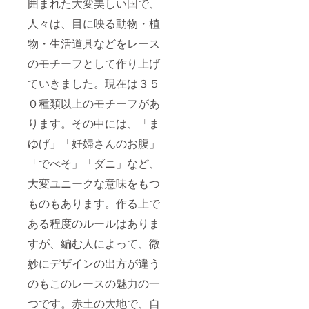
囲まれた大変美しい国で、
みなみ
ちゃん
人々は、目に映る動物・植
直筆の
お礼
物・生活道具などをレース
メッ
のモチーフとして作り上げ
セージ
を書い
ていきました。現在は３５
て発送
いたし
０種類以上のモチーフがあ
ます。
⑦お好
ります。その中には、「ま
きな
ニャン
ゆげ」「妊婦さんのお腹」
ドゥ
「でべそ」「ダニ」など、
ティの
ピアス
大変ユニークな意味をもつ
かイヤ
リング1
ものもあります。作る上で
点 ※著
者の千
ある程度のルールはありま
森麻由
先生が
すが、編む人によって、微
ご支援
妙にデザインの出方が違う
者様の
ために
のもこのレースの魅力の一
作成し
たアク
つです。赤土の大地で、自
セサ