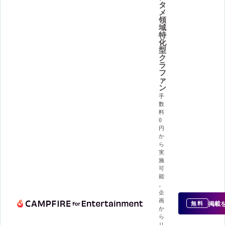
タ
メ
領
域
特
化
型
ク
ラ
フ
ァ
ン
手
数
料
0
円
か
ら
実
施
可
能
。
企
画
掲載
無料
か
ら
リ