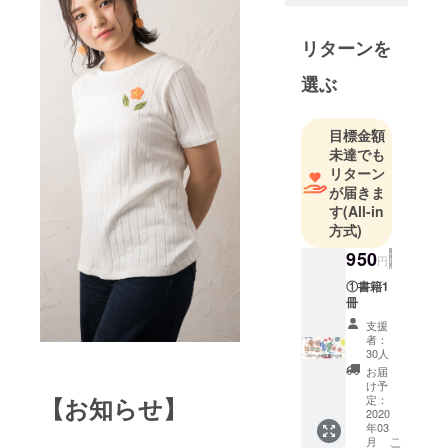
小さな出版
社です。は
リターンを
じめて名前
を聞くとい
選ぶ
う方も多い
と思います
目標金額
が、
未達でも
これまでに
リターン
児童書から
が届きま
実用書ま
す
(All-in
で、20 作品
方式)
の書籍を世
950
円
に送り出し
①書籍1
てきまし
冊
た。
支援
少人数で
者：
30人
日々コツコ
お届
ツと皆さま
け予
に喜んでい
定：
【お知らせ】
2020
ただける書
年03
こ
月
籍の制作に