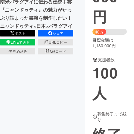
南米パラグアイに伝わる伝統手芸
円
『ニャンドゥティ』の魅力がたっ
まちづくり・地域活性化
ぷり詰まった書籍を制作したい！
ニャンドゥティ×日本×パラグアイ
CAMPFIRE for Social Good
CAMPFIRE Creation
40%
ポスト
シェア
CAMPFIREふるさと納税
machi-ya
コミュニティ
目標金額は
LINEで送る
URLコピー
1,180,000円
埋め込み
QRコード
支援者数
100
人
募集終了まで残
り