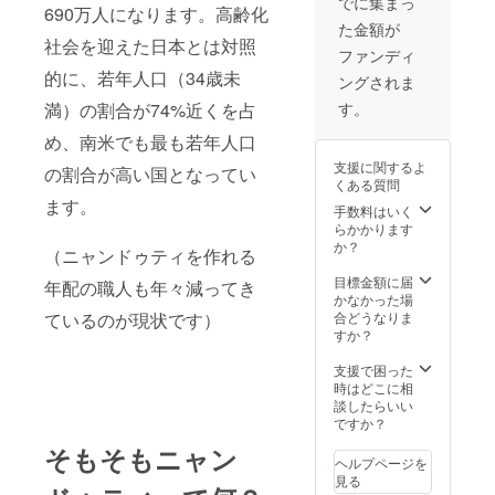
でに集まっ
具色は
690万人になります。高齢化
既刊
ちら
・貴和
にクレ
ゴール
た金額が
本 直
https://r
製作所
ジット
ドのみ
社会を迎えた日本とは対照
筆サイ
epicboo
監修 か
記載が
ファンディ
になり
ン入り3
k.jp/
んたん
重複し
ます ・
的に、若年人口（34歳未
ングされま
冊（以
でかわ
た場
金具の
下より
いい手
合、書
す。
満）の割合が74%近くを占
種類は
選択）
作りア
籍は3冊
指定で
・おお
クセサ
め、南米でも最も若年人口
お送り
きませ
ぐいお
リー ・
いたし
ん ⑥ド
支援に関するよ
の割合が高い国となってい
じさん
PARTS
ますが
イリー
くある質問
・チー
CLUB
クレ
・本文
ます。
ズの島
手作り
手数料はいく
ジット
に掲載
と15ひ
アクセ
らかかります
の記載
されて
きのネ
サリー
か？
はご希
いる写
（ニャンドゥティを作れる
ズミ ・
BOOK
望のお
真の中
ゼロか
※書籍は
目標金額に届
名前1つ
から弊
年配の職人も年々減ってき
ら学ぶ
リター
かなかった場
だけの
社が完
プログ
ンのオ
合どうなりま
ているのが現状です）
記載に
全ラン
ラミン
プショ
すか？
なり、
ダムに
グ入門
ンから
著者か
て抽選
・貴和
お好き
支援で困った
らの
させて
製作所
な書籍
時はどこに相
メッ
いただ
監修 か
を3種類
談したらいい
セージ
きます
んたん
お選び
ですか？
も1つだ
・お花
でかわ
くださ
けとな
型か円
そもそもニャン
いい手
い。 ⑥
りま
型かは
ヘルプページを
作りア
みなみ
す。 応
お選び
見る
クセサ
ちゃん
援の気