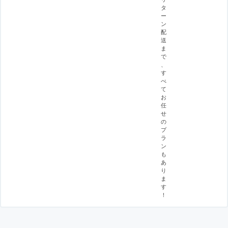
タ
ー
ン
配
送
ま
で
、
す
べ
て
お
任
せ
の
プ
ラ
ン
も
あ
り
ま
す
！