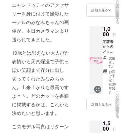
の
リ
ニャンドゥティのアクセサ
タ
取り組んで
ー
ン
詳細を見る
います。
を
リーを身に付けて撮影した
選
択
す
モデルのみなみちゃんの画
る
1,0
像が、本日カメラマンより
00
円
送られてきました。
①著者
からの
メッ
19歳とは思えない大人びた
セージ
支援
パラグ
表情から天真爛漫で子供っ
者：
アイの
7人
ぽい笑顔まで存分に出し
ために
お届
頑張っ
け予
切ってくれたみなみちゃ
て！と
定：
いうパ
2020
ん。出来上がりも最高です
年03
トロン
こ
月
様はこ
の
よ＾＾。どのカットを書籍
リ
ちらを
タ
ー
ご選択
に掲載するかは、これから
ン
詳細を見る
を
くださ
選
択
決めたいと思います。
い。 心
す
る
よりお
1,5
礼申し
このモデル写真はリターン
上げま
00
円
す。