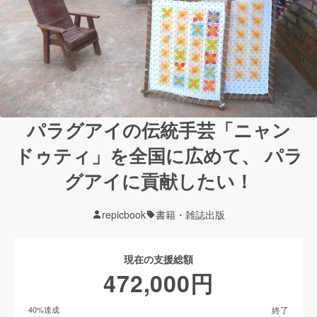
パラグアイの伝統手芸「ニャン
ドゥティ」を全国に広めて、 パラ
グアイに貢献したい！
repicbook
書籍・雑誌出版
現在の支援総額
472,000
円
終了
40
%達成