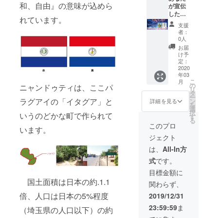
さい ・
和、自由』の意味が込めら
PFIRE
が宣伝
選びく
必要と
ニャン
限定）
したい
ださ
なるプ
ドゥ
れています。
※トート
内容の
い。 ④
ランに
ティの
支援
バッグ
ラン
著者か
関して
色はお
者：
は、
ディン
らの
は全て
0人
おまか
ミッド
グペー
メッ
備考欄
に指定
お届
ナイト
ジを作
セージ
に記載
け予
できま
ブルー
成いた
⑤弊社
定：
をお願
す （例:
とブ
しま
2020
既刊
いいた
黄色
年03
ラック
す。
本 直
しま
系、赤
こ
月
とワイ
（※通
筆サイ
の
す。
ニャンドゥティは、ここパ
系な
リ
ンレッ
常、企
ン入り3
タ
（ニャ
ど。備
ー
ドの3色
業に依
ラグアイの「イタグア」と
冊（以
ン
ンドゥ
詳細を見る
考欄に
を
からお
頼する
下より
選
ティの
ご記入
択
いうのどかな町で作られて
好きな
と50～
選択）
す
色や
くださ
る
色をリ
100万円
・おお
トート
このプロ
い） ・
います。
ターン
の費用
ぐいお
バッグ
柄は本
ジェクト
のオプ
が発生
じさん
の色な
書に未
ション
しま
・チー
ど） プ
は、
All-In方
掲載の
よりお
す） 弊
ズの島
ランを3
ものと
式
です。
選びく
社で作
と15ひ
つ選ん
なり、
ださ
成した
きのネ
だ際に
目標金額に
本文に
い。 ④
ラン
ズミ ・
書籍1冊
て使用
国土面積は日本の約.1.1
関わらず、
著者か
ディン
ゼロか
と著者
の写真
らの
グペー
ら学ぶ
からの
倍、人口は日本の5%程度
2019/12/31
とは別
メッ
ジのサ
プログ
メッ
の柄で
23:59:59
ま
セージ
ンプル
（埼玉県の人口以下）の約
ラミン
セージ
す ・金
⑤弊社
版はこ
グ入門
と書籍