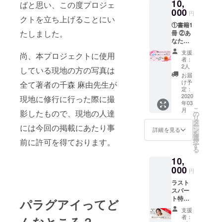
10,
リジナ
色をリ
ばと思い、この度プロジェ
点 ※著
す。全
のパー
ルトー
000
ターン
者の千
ての写
円
ツの色
トバッ
クトを立ち上げることにい
のオプ
森麻由
真にみ
やデザ
①書籍1
グ
ション
先生が
なみ
インは
たしました。
冊 ②あ
（CAM
よりお
ご支援
ちゃん
こちら
なたの
PFIRE
選びく
者様の
直筆の
におま
お名前
限定）
ださ
ために
お礼
支援
かせ願
尚、本プロジェクトに使用
を掲載
※トート
い。 ④
作成し
者：
メッ
いま
※ご支援
バッグ
著者か
2人
たアク
セージ
している現地の方の写真は
す。 ④
の際に
は、
らの
セサ
お届
を書い
著者か
必ず備
ミッド
メッ
け予
リー
全て著者の千森 麻由先生が
て発送
らの
考欄に
ナイト
定：
セージ
（ピア
いたし
メッ
ご希望
2020
ブルー
現地に修行に行った際に撮
⑤みな
ス・イ
ます。
セージ
年03
のお名
とブ
みちゃ
ヤリン
こ
月
前をご
影したもので、現地の人達
ラック
の
んの未
グ）を
リ
記入く
とワイ
タ
掲載
リター
ー
には今回の掲載にあたり事
ださ
ンレッ
ン
カット
詳細を見る
ンとし
を
い。 ③
ドの3色
選
生写真
てお送
前に許可を得ております。
択
著者か
からお
す
（5種類
りいた
る
らの
好きな
全て）
しま
10,
メッ
色をリ
※全ての
す。 備
セージ
000
ターン
写真に
考欄に
円
④ペン
のオプ
みなみ
以下ご
ラスト
ダント
ション
ちゃん
記入く
スパー
・ニャ
よりお
直筆の
ださ
ト特別
ンドゥ
選びく
パラグアイってど
お礼
い。 ・
緊急企
ティの
ださ
メッ
ニャン
支援
画！！
色や柄
い。 ④
セージ
者：
ドゥ
「ゴー