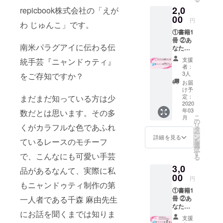
2,0
repicbook株式会社の「えが
00
円
わ じゅんこ」です。
①書籍1
冊 ②あ
南米パラグアイに伝わる伝
なたの
お名前
支援
統手芸『ニャンドゥティ』
を掲載
者：
※ご支援
3人
をご存知ですか？
の際に
お届
必ず備
け予
考欄に
定：
まだまだ知っている方は少
ご希望
2020
年03
のお名
数だとは思います。その多
こ
月
前をご
の
リ
くがカラフルな色であふれ
記入く
タ
ー
ださ
ン
詳細を見る
ているレースのモチーフ
を
い。 ③
選
択
著者か
す
で、こんなにも可愛い手芸
る
らの
3,0
メッ
品があるなんて、実際に私
セージ
00
円
もニャンドゥティ制作の第
①書籍1
冊 ②あ
一人者である千森 麻由先生
なたの
にお話を聞くまでは知りま
お名前
支援
を掲載