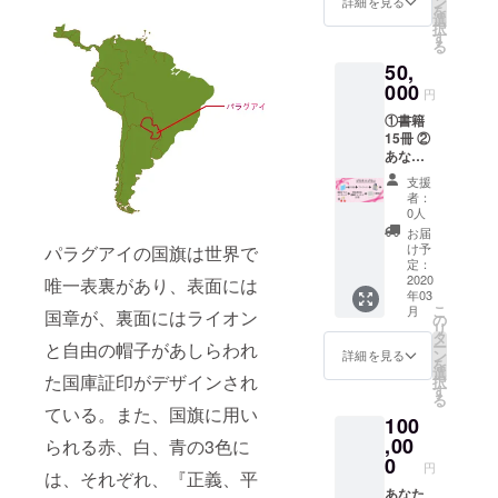
ン
パーツ
詳細を見る
んたん
・金具
を
い。
くださ
選
を使用
でかわ
の色
択
③repic
い。 1
す
させて
いい手
（ゴー
る
bookオ
つまた
いただ
作りア
ルド or
50,
リジナ
は2つま
きます
クセサ
シル
ルトー
000
でしか
⑤ブレ
リー ・
円
バー）
トバッ
プラン
スレッ
PARTS
何もご
①書籍
グ
名の記
ト ・基
CLUB
記入が
15冊 ②
（CAM
載が無
本サイ
手作り
ない場
あなた
PFIRE
い場合
ズ
アクセ
合は、
のお名
限定）
は記載
14cm+
サリー
支援
おまか
前を掲
※トート
されて
アジャ
者：
BOOK
せ、イ
載 ※ご
バッグ
いるプ
0人
スター
※書籍は
ヤリン
支援の
は、
ランの
（女性
お届
リター
グ、
際に必
ミッド
みのリ
け予
パラグアイの国旗は世界で
Ｓサイ
ンのオ
ゴール
ず備考
ナイト
定：
ターン
ズ相
プショ
ドでお
欄にご
2020
唯一表裏があり、表面には
ブルー
をご用
当） ・
ンから
届けし
年03
希望の
とブ
意させ
基本サ
お好き
こ
ます。
月
国章が、裏面にはライオン
お名前
ラック
の
ていた
イズよ
な書籍
リ
その他
をご記
とワイ
タ
だきま
り長め
を3種類
ー
と自由の帽子があしらわれ
のパー
入くだ
ンレッ
ン
す。 そ
詳細を見る
のもの
お選び
を
ツの色
さい。
ドの3色
選
れぞれ
がほし
くださ
た国庫証印がデザインされ
択
やデザ
③repic
からお
す
のプラ
い方は
い。
る
インは
bookオ
好きな
ンでの
ている。また、国旗に用い
備考欄
こちら
100
リジナ
色をリ
注意事
に希望
におま
ルトー
,00
ターン
られる赤、白、青の3色に
項をお
の長さ
かせ願
トバッ
のオプ
0
読みい
をご記
円
いま
は、それぞれ、『正義、平
グ
ション
ただき
載くだ
す。
（CAM
あなた
よりお
選択が