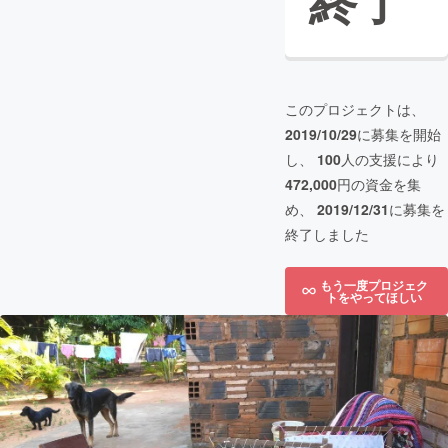
終了
このプロジェクトは、
2019/10/29
に募集を開始
し、
100
人の支援により
472,000
円の資金を集
め、
2019/12/31
に募集を
終了しました
もう一度プロジェク
トをやってほしい