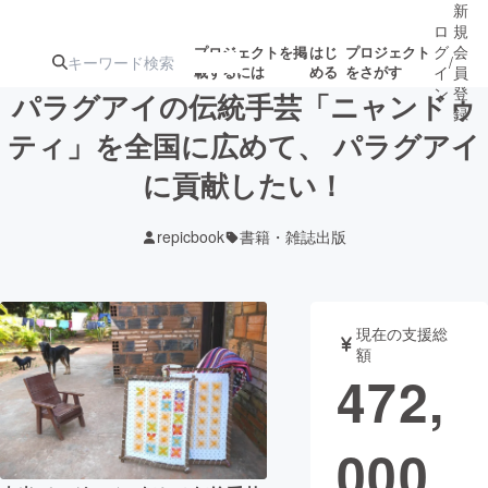
新
ロ
規
グ
会
プロジェクトを掲
はじ
プロジェクト
/
載するには
める
をさがす
イ
員
ン
登
パラグアイの伝統手芸「ニャンドゥ
録
ティ」を全国に広めて、 パラグアイ
に貢献したい！
人気のプロ
注目のリ
注目の新着プロ
募集終了が近いプ
もうすぐ公開
ジェクト
ターン
ジェクト
ロジェクト
されます
repicbook
書籍・雑誌出版
アート・写真
音楽
現在の支援総
テクノロジー・ガジェット
ゲーム・サ
額
472,
映像・映画
書籍・雑誌
000
ビジネス・起業
チャレンジ