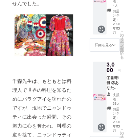
者：
せんでした。
※ご支援
4人
の際に
お届
必ず備
け予
考欄に
定：
ご希望
2020
年03
のお名
こ
月
前をご
の
リ
記入く
タ
ー
ださ
ン
詳細を見る
を
い。
選
択
③repic
す
る
bookオ
3,0
リジナ
ルトー
00
円
トバッ
①書籍1
グ
千森先生は、もともとは料
冊 ②あ
（CAM
なたの
PFIRE
理人で世界の料理を知るた
お名前
限定）
支援
を掲載
めにパラグアイを訪れたの
※トート
者：
※ご支援
バッグ
38人
ですが、現地でニャンドゥ
の際に
は、
お届
必ず備
ミッド
け予
ティに出会った瞬間、その
考欄に
ナイト
定：
ご希望
2020
ブルー
魅力に心を奪われ、料理の
年03
のお名
とブ
こ
月
前をご
ラック
の
道を捨て、ニャンドゥティ
リ
記入く
とワイ
タ