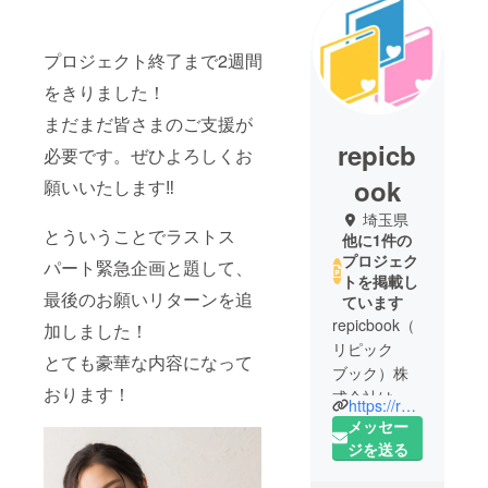
プロジェクト終了まで2週間
をきりました！
まだまだ皆さまのご支援が
repicb
必要です。ぜひよろしくお
ook
願いいたします‼
埼玉県
とういうことでラストス
他に1件の
プロジェク
パート緊急企画と題して、
トを掲載し
最後のお願いリターンを追
ています
repicbook（
加しました！
リピック
とても豪華な内容になって
ブック）株
おります！
式会社は、
https://repicbook.com/
埼玉県志木
メッセー
市にある創
ジを送る
立6年目の