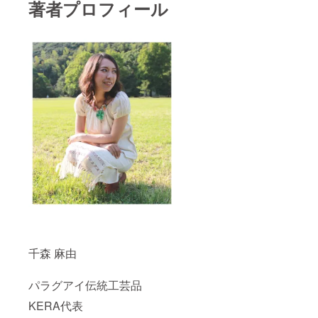
著者プロフィール
たは、
おまか
せ） ・
ピアス
or イヤ
リング
金属ア
レル
ギーの
方に
は、シ
リコン
製ノン
ホール
ピアス
も対応
いたし
ます。
・金具
の色
（ゴー
ルド or
千森 麻由
シル
バー）
何もご
パラグアイ伝統工芸品
記入が
ない場
KERA代表
合は、