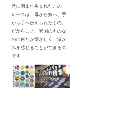
リー
然に囲まれ生まれたこの
（ピア
ス・イ
レースは、母から娘へ、手
ヤリン
グ）を
から手へ伝えられたもの。
リター
だからこそ、異国のものな
ンとし
てお送
のに何だか懐かしく、温か
りいた
しま
みを感じることができるの
す。 備
考欄に
です。
以下ご
記入く
ださ
い。 ・
ニャン
ドゥ
ティの
ご希望
の色
（赤
系、青
系、黄
系、グ
ラデー
ション
系、ま