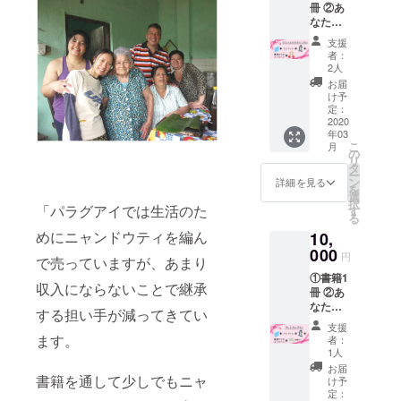
冊 ②あ
（CAM
しま
なたの
PFIRE
す。 備
お名前
限定）
考欄に
支援
を掲載
※トート
以下ご
者：
※ご支援
バッグ
記入く
2人
の際に
は、
ださ
お届
必ず備
ミッド
い。 ・
け予
考欄に
ナイト
定：
ニャン
ご希望
2020
ブルー
ドゥ
年03
のお名
とブ
ティの
こ
月
前をご
ラック
の
ご希望
リ
記入く
とワイ
タ
の色
ー
ださ
ンレッ
ン
（赤
詳細を見る
を
い。
ドの3色
選
系、青
択
③repic
「パラグアイでは生活のた
からお
す
系、黄
る
bookオ
好きな
系、グ
めにニャンドウティを編ん
10,
リジナ
色をリ
ラデー
ルトー
000
ターン
ション
円
で売っていますが、あまり
トバッ
のオプ
系、ま
①書籍1
グ
ション
たは、
収入にならないことで継承
冊 ②あ
（CAM
よりお
おまか
なたの
PFIRE
選びく
せ） ・
する担い手が減ってきてい
お名前
限定）
ださ
ピアス
支援
を掲載
※トート
い。 ④
ます。
or イヤ
者：
※ご支援
バッグ
著者か
1人
リング
の際に
は、
らの
金属ア
お届
必ず備
書籍を通して少しでもニャ
ミッド
メッ
け予
レル
考欄に
ナイト
定：
セージ
ギーの