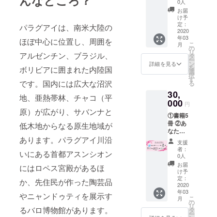
んなところ？
はご指
著者か
0人
を書い
ティの
ルドプ
定でき
らの
て発送
お届
ご希望
ラン」
ません
メッ
け予
いたし
の色
「プラ
・金具
定：
セージ
ます。
パラグアイは、南米大陸の
（赤
チナプ
2020
色は
⑤弊社
系、青
年03
ラン」
ゴール
ほぼ中心に位置し、周囲を
既刊
系、黄
こ
月
「ラン
ドのみ
の
本 直
系、グ
リ
ディン
アルゼンチン、ブラジル、
になり
タ
筆サイ
ラデー
ー
グペー
ます ・
ン
ン入り3
詳細を見る
ション
を
ボリビアに囲まれた内陸国
ジ作成
チェー
選
冊（以
系、ま
択
プラ
ン長さ
す
下より
たは、
です。国内には広大な沼沢
る
ン」以
43cm+
選択）
おまか
30,
外のリ
アジャ
・おお
地、亜熱帯林、チャコ（平
せ） ・
ターン
000
スター
ぐいお
円
ピアス
の中か
・ニャ
じさん
原）が広がり、サバンナと
or イヤ
①書籍5
ら最大3
ンドゥ
・チー
リング
冊 ②あ
つまで
低木地からなる原生地域が
ティの
ズの島
金属ア
なたの
お選び
サイズ
と15ひ
レル
お名前
あります。パラグアイ川沿
いただ
は
きのネ
支援
ギーの
を掲載
けま
4.4cm~
ズミ ・
者：
方に
いにある首都アスンシオン
※ご支援
す！ 備
5cm程
0人
ゼロか
は、シ
の際に
考欄に
度にな
ら学ぶ
お届
リコン
にはロペス宮殿があるほ
必ず備
希望の
ります
け予
プログ
製ノン
考欄に
リター
定：
・スワ
ラミン
か、先住民が作った陶芸品
ホール
ご希望
2020
ンのプ
ロフス
グ入門
ピアス
年03
のお名
ラン名
キー・
やニャンドゥティを展示す
・貴和
も対応
こ
月
前をご
を最大3
の
クリス
製作所
いたし
リ
記入く
るバロ博物館があります。
つまで
タ
タル
監修 か
ます。
ー
ださ
ご記入