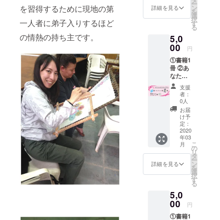
ー
ださ
ンレッ
を習得するために現地の第
ン
詳細を見る
を
い。 ③
ドの3色
選
択
一人者に弟子入りするほど
お好き
からお
す
る
なニャ
好きな
の情熱の持ち主です。
5,0
ンドゥ
色をリ
ティの
00
ターン
円
ピアス
のオプ
①書籍1
かイヤ
ション
冊 ②あ
リング1
よりお
なたの
点 ※著
選びく
お名前
者の千
ださ
支援
を掲載
森麻由
い。 ④
者：
※ご支援
先生が
著者か
0人
の際に
ご支援
らの
お届
必ず備
者様の
メッ
け予
考欄に
ために
定：
セージ
ご希望
2020
作成し
年03
のお名
たアク
こ
月
前をご
セサ
の
リ
記入く
リー
タ
ー
ださ
（ピア
ン
詳細を見る
を
い。
ス・イ
選
択
③repic
ヤリン
す
る
bookオ
グ）を
5,0
リジナ
リター
ルトー
00
ンとし
円
トバッ
てお送
①書籍1
グ
りいた