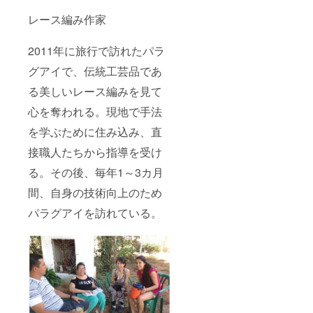
おまか
レース編み作家
せ、イ
ヤリン
グ、
2011年に旅行で訪れたパラ
ゴール
ドでお
グアイで、伝統工芸品であ
届けし
ます。
る美しいレース編みを見て
その他
のパー
心を奪われる。現地で手法
ツの色
を学ぶために住み込み、直
やデザ
インは
接職人たちから指導を受け
こちら
におま
る。その後、毎年1～3カ月
かせ願
いま
間、自身の技術向上のため
す。
パラグアイを訪れている。