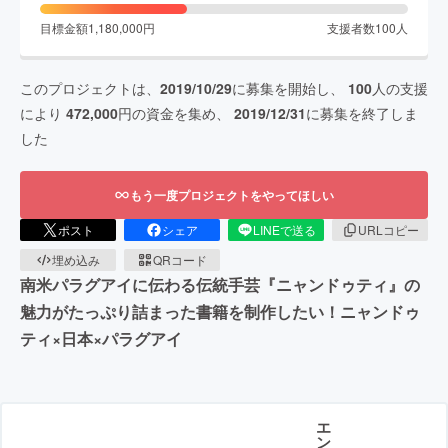
目標金額
1,180,000
円
支援者数
100
人
このプロジェクトは、
2019/10/29
に募集を開始し、
100
人の支援
により
472,000
円の資金を集め、
2019/12/31
に募集を終了しま
した
もう一度プロジェクトをやってほしい
ポスト
シェア
LINEで送る
URLコピー
埋め込み
QRコード
南米パラグアイに伝わる伝統手芸『ニャンドゥティ』の
魅力がたっぷり詰まった書籍を制作したい！ニャンドゥ
ティ×日本×パラグアイ
エ
ン