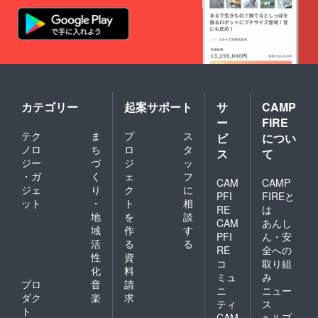
カテゴリー
起案サポート
サ
CAMP
ー
FIRE
テク
ま
プ
ス
ビ
につい
ノロ
ち
ロ
タ
ス
て
ジー
づ
ジ
ッ
・ガ
く
ェ
フ
CAM
CAMP
ジェ
り
ク
に
PFI
FIREと
ット
・
ト
相
RE
は
地
を
談
CAM
あんし
域
作
す
PFI
ん・安
活
る
る
RE
全への
性
資
コ
取り組
化
料
ミュ
み
プロ
音
請
ニ
ニュー
ダク
楽
求
ティ
ス
ト
CAM
ヘルプ