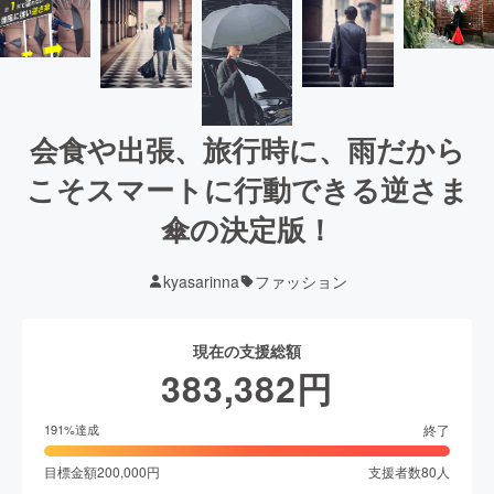
会食や出張、旅行時に、雨だから
こそスマートに行動できる逆さま
傘の決定版！
kyasarinna
ファッション
現在の支援総額
383,382
円
終了
191
%達成
目標金額
200,000
円
支援者数
80
人