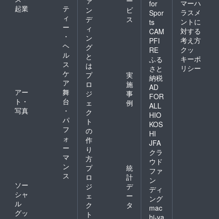
ァ
ー
マーハ
for
起業
テ
ン
ビ
ラスメ
Spor
ィ
デ
ス
ントに
ts
ー
ィ
対する
CAM
・
ン
考え方
PFI
ヘ
グ
クッ
RE
ル
と
キーポ
ふる
ス
は
リシー
さと
ケ
プ
実
納税
ア
ロ
施
AD
アー
舞
ジ
事
FOR
ト・
台
ェ
例
ALL
写真
・
ク
HIO
パ
ト
KOS
フ
の
HI
ォ
作
JFA
ー
り
クラ
マ
方
ウド
ン
プ
統
ファ
ス
ロ
計
ン
ソー
ジ
デ
ディ
シャ
ェ
ー
ング
ル
ク
タ
mac
グッ
ト
hi-ya