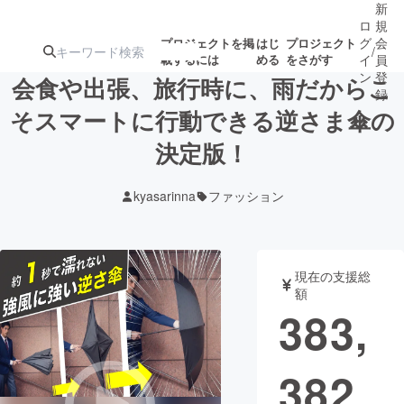
新
ロ
規
グ
会
プロジェクトを掲
はじ
プロジェクト
/
載するには
める
をさがす
イ
員
ン
登
会食や出張、旅行時に、雨だからこ
録
そスマートに行動できる逆さま傘の
決定版！
人気のプロ
注目のリ
注目の新着プロ
募集終了が近いプ
もうすぐ公開
ジェクト
ターン
ジェクト
ロジェクト
されます
kyasarinna
ファッション
アート・写真
音楽
現在の支援総
テクノロジー・ガジェット
ゲーム・サ
額
383,
映像・映画
書籍・雑誌
382
ビジネス・起業
チャレンジ