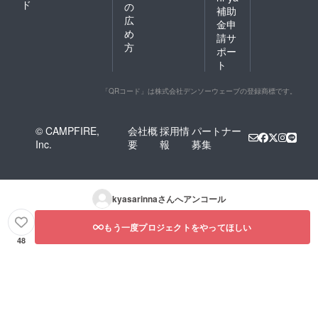
ド
の
補助
広
金申
め
請サ
方
ポー
ト
「QRコード」は株式会社デンソーウェーブの登録商標です。
© CAMPFIRE,
会社概
採用情
パートナー
Inc.
要
報
募集
kyasarinna
さんへアンコール
もう一度プロジェクトをやってほしい
48