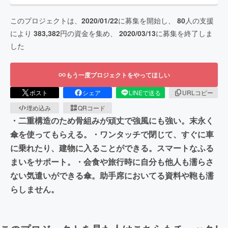
このプロジェクトは、
2020/01/22
に募集を開始し、
80
人の支援
により
383,382
円の資金を集め、
2020/03/13
に募集を終了しま
した
もう一度プロジェクトをやってほしい
ポスト
シェア
LINEで送る
URLコピー
埋め込み
QRコード
・二重構造のため骨組みが頑丈で強風にも強い。末永く
傘を使ってもらえる。・ワンタッチで閉じて、すぐに車
に乗れたり、建物に入ることができる。スマートなふる
まいをサポート。・会食や旅行時に自分も他人も濡らさ
ない気遣いができる傘。助手席においてる資料や鞄も濡
らしません。