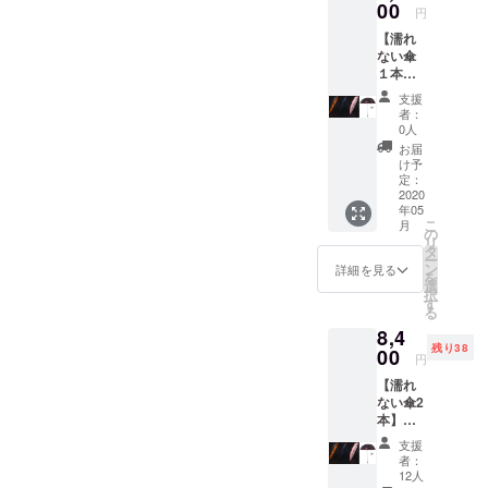
00
円
【濡れ
ない傘
１本】
CAMPF
支援
IRE割！
者：
10％OF
0人
F
お届
け予
定：
2020
年05
こ
月
の
リ
タ
ー
ン
詳細を見る
を
選
択
す
る
8,4
残り38
00
円
【濡れ
ない傘2
本】限
定50組
支援
のペア
者：
割！約
12人