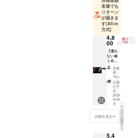
目標金額
未達でも
リターン
が届きま
す
(All-in
方式)
4,8
残り
00
182
円
【濡れ
ない傘
１本】
早割！
支援
約
者：
20％OF
18人
F ２０
お届
０本限
け予
定
定：
2020
年05
こ
月
の
リ
タ
ー
ン
詳細を見る
を
選
択
す
る
5,4