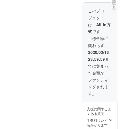
選
択
す
る
このプロ
ジェクト
は、
All-In方
式
です。
目標金額に
関わらず、
2020/03/13
23:59:59
ま
でに集まっ
た金額が
ファンディ
ングされま
す。
支援に関するよ
くある質問
手数料はいく
らかかります