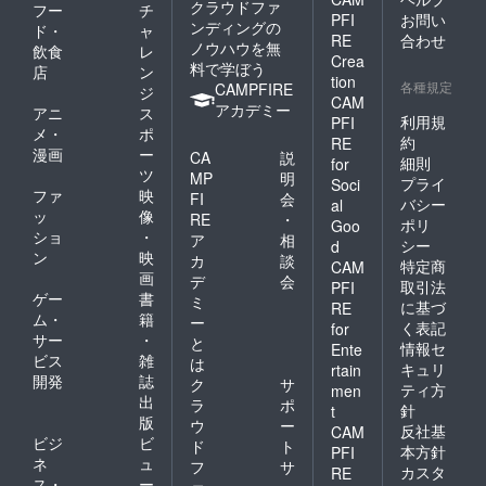
クラウドファ
フー
チ
PFI
お問い
ンディングの
ド・
ャ
RE
合わせ
ノウハウを無
飲食
レ
Crea
料で学ぼう
店
ン
tion
各種規定
CAMPFIRE
ジ
CAM
アカデミー
アニ
ス
利用規
PFI
メ・
ポ
約
RE
漫画
ー
CA
説
細則
for
ツ
MP
明
プライ
Soci
ファ
映
FI
会
バシー
al
ッ
像
RE
・
ポリ
Goo
ショ
・
ア
相
シー
d
ン
映
カ
談
特定商
CAM
画
デ
会
取引法
PFI
ゲー
書
ミ
に基づ
RE
ム・
籍
ー
く表記
for
サー
・
と
情報セ
Ente
ビス
雑
は
キュリ
rtain
開発
誌
ク
サ
ティ方
men
出
ラ
ポ
針
t
版
ウ
ー
反社基
CAM
ビジ
ビ
ド
ト
本方針
PFI
ネ
ュ
フ
サ
カスタ
RE
ス・
ー