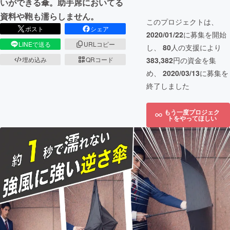
いができる傘。助手席においてる
資料や鞄も濡らしません。
このプロジェクトは、
ポスト
シェア
2020/01/22
に募集を開始
LINEで送る
URLコピー
し、
80
人の支援により
埋め込み
QRコード
383,382
円の資金を集
め、
2020/03/13
に募集を
終了しました
もう一度プロジェク
トをやってほしい