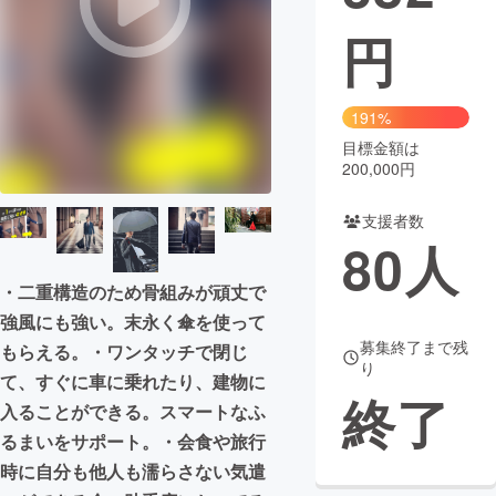
円
まちづくり・地域活性化
CAMPFIRE for Social Good
CAMPFIRE Creation
191%
CAMPFIREふるさと納税
machi-ya
コミュニティ
目標金額は
200,000円
支援者数
80
人
・二重構造のため骨組みが頑丈で
強風にも強い。末永く傘を使って
募集終了まで残
もらえる。・ワンタッチで閉じ
り
て、すぐに車に乗れたり、建物に
終了
入ることができる。スマートなふ
るまいをサポート。・会食や旅行
時に自分も他人も濡らさない気遣