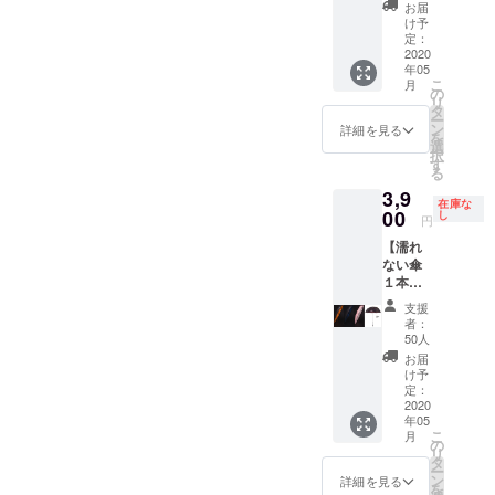
30％OF
お届
F
け予
定：
2020
年05
こ
月
の
リ
タ
ー
ン
詳細を見る
を
選
択
す
る
3,9
在庫な
00
し
円
【濡れ
ない傘
１本】
超早期
支援
割引サ
者：
ン
50人
キュー
お届
価格！
け予
限定５
定：
０本
2020
年05
こ
月
の
リ
タ
ー
ン
詳細を見る
を