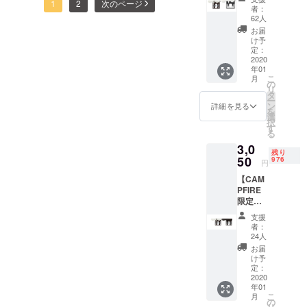
ジェクトを100%を達成でき
1
2
次のページ
イズホ
or
Nothing
でしょうか。それはまさに
みリ
者：
ルダー2
Nothing
（達成
62人
ターン
るように頑張ります。ま
種類
ワイズホルダーが1cmに変
（達成
後支援
をお届
お届
セット
後支援
型）で
け予
た、9月に実施したワイズホ
けでき
わって、空間占有を最小化
※送料無
型）で
定：
す。 目
ますの
料 ■内
2020
ルダーが性能と利便性を認
す。 目
標を達
で、ご
させるためです。 Q. 車両に
年01
容物
標を達
成した
支援よ
こ
月
められ、今朝12月12日
「ワイ
成した
の
場合の
使うにはどんなものをファ
ろしく
リ
ズホル
場合の
タ
みリ
お願い
「NHK おはよう日本 まちか
ー
ダー
ンディングすればいいんで
みリ
ン
ターン
詳細を見る
いたし
を
MINI」
ターン
選
をお届
ど情報室」で放映されまし
ます。
択
すか。A. 今回のファンディ
×1個
をお届
す
けでき
る
(色：
た。放送後、製品購入の問
けでき
ますの
ングの【★先着400名様限
3,0
Dark
ますの
で、ご
残り
い合わせが殺到しました
Chocol
50
で、ご
976
支援よ
定】ワイズホルダー2種類
円
ate /
支援よ
ろしく
が、現在は通信販売が進ん
【CAM
White)
セットがそれです。 車両用
ろしく
お願い
PFIRE
「ワイ
お願い
いたし
でいない関係で、今の状況
として最大限安価なファン
限定価
ズホル
いたし
ます。
格】
ダー
で一番早く製品を受け取る
ます。
支援
ディング費用でパトロンの
「ワイ
（3L）
者：
方法はこのCAMPFIREプロ
ズホル
」×1個
24人
方々にご使用いただけるよ
ダー
(色：
お届
ジェクトを支援して受け取
MINI」
White) *
う構成しました。キッチン
け予
ダブル
スペア
定：
る方法が一番早い方法で
では「ワイズホルダー
※送料無
2020
吸盤 +
年01
料 ■内
吸着
す。「価格以上の価値、ワ
MINI」で、車両では「ワイ
こ
月
容物
パット
の