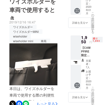
ワイズホルダーを
いと思います。ほとんどは
ルーム、デ
袋（10
定：
日しか残っていません。本
スク、ベ
枚）
2020
来週末までに製品を受けれ
車両で使用すると
年01
プロジェクトはAll or
セット
ビーカーな
こ
月
るとみられますが、もし1月
※送料無
の
き
リ
nothingで進行される関係
ど幅広く使
料 ■内
タ
ー
21日までリターンを受けな
容物
2019/12/16 16:47
えます。衛
ン
詳細を見る
で、ファンディング期間内
を
「ワイ
選
ワイズホルダー
かった方はメッセージを
生的なゴミ
択
ズホル
す
に目標金額に達することが
ワイズホルダーMINI
る
処理が重要
ダー
送ってくだされば確認いた
wiseholder
1,9
できないとプロジェクトが
MINI」
になる病院
残り
します。新製品「ワイズホ
×1個
50
wiseholder mini
車両
1,993
円
でも、医療
キャンセルされます。プロ
(色：
ルダーMINI」の最初のユー
【CAM
廃棄物など
Dark
ジェクトが無事に完了する
PFIRE
Chocol
を分離して
ザーになってくださったパ
限定価
ate /
よう、連休期間に積極的に
処理する際
格】
White) *
トロン様に、もう一度感謝
支援
「ワイ
Facebookと使用している
スペア
に便利で
者：
ズホル
いたします。使うほどに満
吸盤 +
7人
す。
SNSアカウントを通じて多
ダー
吸着
お届
足度が高まる「ワイズホル
MINI」
パット
け予
くの広報をお願い致しま
シング
含め
定：
SJ生活健康
ダー」と共に、幸多き一年
ル ※送
2020
「ワイ
す。今回の製品は前作の製
は、これか
年01
料無料
ズ袋
をお過ごしください。
こ
月
本日は、ワイズホルダーを
■内容物
品に比べても完成度がかな
らもさまざ
2L」
の
リ
「ワイ
（10
タ
まなサイズ
車両で使用する際の利便性
ー
り上がった製品です。 期間
ズホル
枚） ■
ン
詳細を見る
を
と素材の
ダー
サイズ
選
についてご案内いたしま
を逃さずにワイズホルダー
択
もっと見る
MINI」
「ワイ
す
「ワイズホ