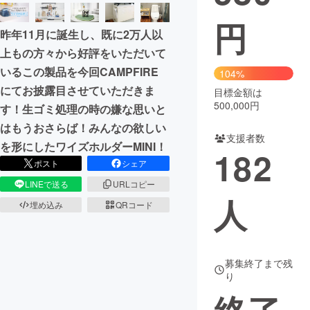
円
まちづくり・地域活性化
昨年11月に誕生し、既に2万人以
上もの方々から好評をいただいて
CAMPFIRE for Social Good
CAMPFIRE Creation
いるこの製品を今回CAMPFIRE
104%
CAMPFIREふるさと納税
machi-ya
コミュニティ
にてお披露目させていただきま
目標金額は
500,000円
す！生ゴミ処理の時の嫌な思いと
はもうおさらば！みんなの欲しい
支援者数
を形にしたワイズホルダーMINI！
182
ポスト
シェア
LINEで送る
URLコピー
人
埋め込み
QRコード
募集終了まで残
り