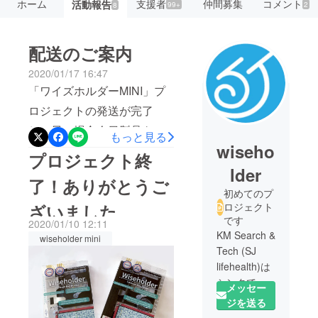
ホーム
支援者
仲間募集
コメント
活動報告
99+
2
8
配送のご案内
2020/01/17 16:47
「ワイズホルダーMINI」プ
ロジェクトの発送が完了
し、早い場合今日製品を受
もっと見る
wiseho
け取った方もいると思いま
プロジェクト終
す。もしや、製品を受け
lder
了！ありがとうご
取ってから磁石がないなど
初めてのプ
ざいました
ロジェクト
の不具合や手違いが確認さ
です
2020/01/10 12:11
れた場合キャンプファイ
KM Search &
wiseholder mini
アー内「メッセージで意見
Tech (SJ
lifehealth)は
や質問を送る」までお問い
シンクで使
メッセー
合わせください。ご支援い
うさまざま
ジを送る
ただいてありがとうござい
なゴミ袋を