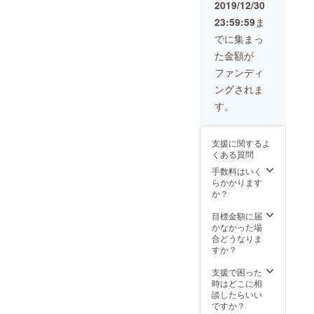
含め
型）で
2019/12/30
「ワイ
す。 目
23:59:59
ま
ズ袋
標を達
2L」
成した
でに集まっ
（20
場合の
た金額が
枚） ■
みリ
サイズ
ターン
ファンディ
「ワイ
をお届
ングされま
ズホル
けでき
ダー
ますの
す。
MINI」 :
で、ご
185mm
支援よ
x
ろしく
支援に関するよ
120mm
お願い
くある質問
x
いたし
8mm(ハ
ます。
手数料はいく
ンドル
らかかります
含め
か？
27mm)
「ワイ
目標金額に届
ズ袋
かなかった場
2L」 :
合どうなりま
22cm x
すか？
35cm ■
本プロ
支援で困った
ジェク
時はどこに相
トはAll
談したらいい
or
ですか？