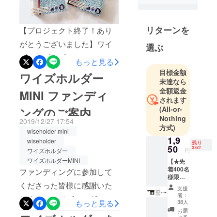
ました。
より清潔で
簡単に処理
リターンを
するために
【プロジェクト終了！あり
作られた
がとうございました】ワイ
選ぶ
「ワイズホ
ズホルダープロジェクト
ルダー」を
もっと見る
が、皆さまのご声援のおか
はじめ、忙
目標金額
ワイズホルダー
未達なら
しい日常に
げで成功裏に終了しまし
全額返金
MINI ファンディ
ゆとりをく
た。応援してくださった皆
されます
れる製品開
(All-or-
ングのご案内
様、誠にありがとうござい
発に力を注
Nothing
2019/12/27 17:54
ました。お礼の気持ちを込
いでいま
方式)
wiseholder mini
す。
めて、予想より早くリター
1,9
wiseholder
残り
50
362
円
ワイズホルダー
ン品の送付準備をしており
「ワイズホ
ワイズホルダーMINI
【★先
ます。今週から準備を完了
ルダー」は
着400名
ファンディングに参加して
様限
生ごみが出
して、来週末までにすべて
くださった皆様に感謝いた
定】 ワ
るキッチン
支援
の皆さまに受け取っていた
イズホ
者：
します。ワイズホルダー
の他にも、
ルダー
38人
もっと見る
だけるよう配送を完了した
MINI +
車、バス
お届
MINIのプロジェクトがあと4
ワイズ
け予