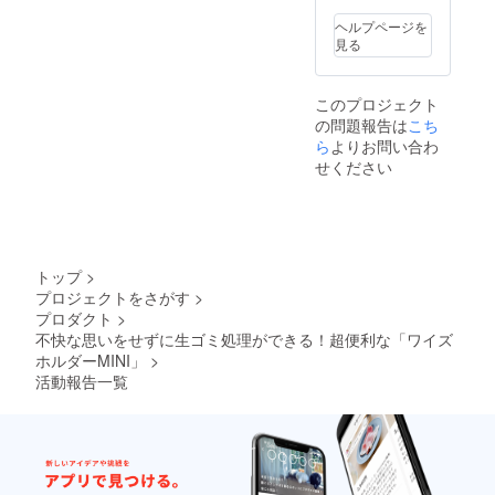
Nothing
（達成
ヘルプページを
後支援
見る
型）で
す。 目
標を達
このプロジェクト
成した
の問題報告は
こち
場合の
みリ
ら
よりお問い合わ
ターン
せください
をお届
けでき
ますの
で、ご
支援よ
ろしく
トップ
>
お願い
プロジェクトをさがす
>
いたし
プロダクト
>
ます。
不快な思いをせずに生ゴミ処理ができる！超便利な「ワイズ
ホルダーMINI」
>
活動報告一覧