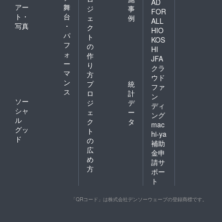
AD
アー
舞
ジ
事
FOR
ト・
台
ェ
例
ALL
写真
・
ク
HIO
パ
ト
KOS
フ
の
HI
ォ
作
JFA
ー
り
クラ
マ
方
ウド
ン
プ
統
ファ
ス
ロ
計
ン
ソー
ジ
デ
ディ
シャ
ェ
ー
ング
ル
ク
タ
mac
グッ
ト
hi-ya
ド
の
補助
広
金申
め
請サ
方
ポー
ト
「QRコード」は株式会社デンソーウェーブの登録商標です。