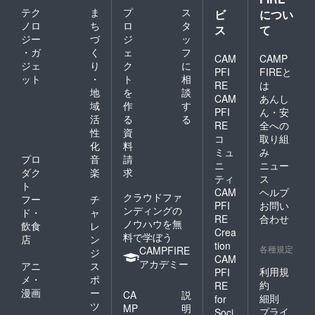
テク
ま
プ
ス
ビ
につい
ノロ
ち
ロ
タ
ス
て
ジー
づ
ジ
ッ
・ガ
く
ェ
フ
CAM
CAMP
ジェ
り
ク
に
PFI
FIREと
ット
・
ト
相
RE
は
地
を
談
CAM
あんし
域
作
す
PFI
ん・安
活
る
る
RE
全への
性
資
コ
取り組
化
料
ミュ
み
プロ
音
請
ニ
ニュー
ダク
楽
求
ティ
ス
ト
CAM
ヘルプ
クラウドファ
フー
チ
PFI
お問い
ンディングの
ド・
ャ
RE
合わせ
ノウハウを無
飲食
レ
Crea
料で学ぼう
店
ン
tion
各種規定
CAMPFIRE
ジ
CAM
アカデミー
アニ
ス
利用規
PFI
メ・
ポ
約
RE
漫画
ー
CA
説
細則
for
ツ
MP
明
プライ
Soci