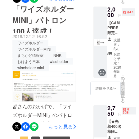
る
×1個
す。車にゴミ箱が必要な理
ズホル
ミニの初ユーザーになって
ルダー」を
「ワイズホルダー
2,0
(色：
ダー
由は、次の絵一枚で説明に
残り45
持続的に研
Dark
00
ください！楽しい連休をお
MINI」 :
円
MINI」パトロン
Chocol
185mm
究・開発
代えます。ゴミが出たらす
過ごしください。
【CAM
ate /
x
し、皆さん
PFIRE
White) *
100人達成！
120mm
ぐに捨てられるように車内
限定価
スペア
の日常がさ
x
2019/12/12 16:52
格】
吸盤 +
用のゴミ箱があればいいの
8mm(ハ
支援
らに安全で
「ワイ
ワイズホルダー
吸着
ンドル
者：
ですが、今までできなかっ
楽しくなる
ズ袋
パット
含め
5人
ワイズホルダーMINI
2L」
含め ■
27mm)
ように尽力
お届
まちかど情報室
NHK
たのは狭いスペースのせい
×100枚
サイズ
「ワイ
け予
して参りま
おはよう日本
wiseholder
※送料無
「ワイ
定：
ズ袋
です。キッチンに比べて車
料 ■内
2020
す。
wiseholder mini
ズホル
2L」 :
年01
容物
ダー
両で使用されている方が多
22cm x
こ
月
「ワイ
MINI」 :
の
35cm ■
リ
くはありませんが、その満
ズ袋
185mm
タ
本プロ
ー
2L」
x
ン
ジェク
詳細を見る
足度は私たちの予想よりも
を
×100枚
120mm
選
トはAll
択
■サイズ
x
す
or
はるかに高かったです。車
る
「ワイ
8mm(ハ
Nothing
皆さんのおかげで、「ワイ
2,7
ズ袋
ンドル
両用としてワイズホルダー
（達成
残り
2L」 :
50
含め
338
後支援
円
ズホルダーMINI」のパトロ
を購入した方の満足度なぜ
22cm x
27mm)
型）で
【★先
35cm ■
■本プロ
ンが100人を達成しました。
す。 目
ワイズホルダーを車で使う
もっと見る
着400名
本プロ
ジェク
標を達
様限
感謝の気持ちと共に、プロ
ジェク
トはAll
成した
とこれほど満足度が高いの
定】 ワ
トはAll
or
場合の
支援