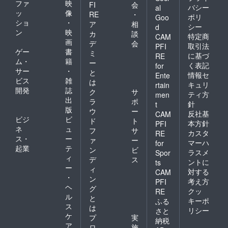
ファ
映
FI
会
バシー
al
ッ
像
RE
・
ポリ
Goo
ショ
・
ア
相
シー
d
ン
映
カ
談
特定商
CAM
画
デ
会
取引法
PFI
ゲー
書
ミ
に基づ
RE
ム・
籍
ー
く表記
for
サー
・
と
情報セ
Ente
ビス
雑
は
キュリ
rtain
開発
誌
ク
サ
ティ方
men
出
ラ
ポ
針
t
版
ウ
ー
反社基
CAM
ビジ
ビ
ド
ト
本方針
PFI
ネ
ュ
フ
サ
カスタ
RE
ス・
ー
ァ
ー
マーハ
for
起業
テ
ン
ビ
ラスメ
Spor
ィ
デ
ス
ントに
ts
ー
ィ
対する
CAM
・
ン
考え方
PFI
ヘ
グ
クッ
RE
ル
と
キーポ
ふる
ス
は
リシー
さと
ケ
プ
実
納税
ア
ロ
施