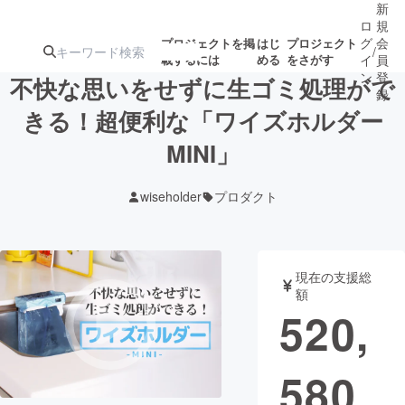
新
ロ
規
グ
会
プロジェクトを掲
はじ
プロジェクト
/
載するには
める
をさがす
イ
員
ン
登
不快な思いをせずに生ゴミ処理がで
録
きる！超便利な「ワイズホルダー
MINI」
人気のプロ
注目のリ
注目の新着プロ
募集終了が近いプ
もうすぐ公開
ジェクト
ターン
ジェクト
ロジェクト
されます
wiseholder
プロダクト
アート・写真
音楽
現在の支援総
テクノロジー・ガジェット
ゲーム・サ
額
520,
映像・映画
書籍・雑誌
580
ビジネス・起業
チャレンジ