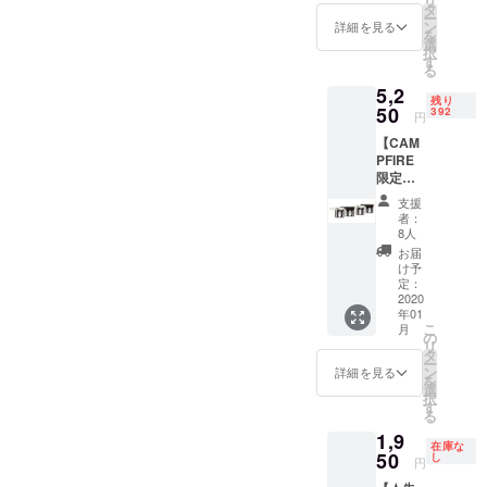
リ
イズホルダー」1) ワイズ
「ワイ
含め ■
タ
ズホルダー3L」でゴミ箱と
ー
ズホル
サイズ
ン
詳細を見る
を
ホルダーはどのようなビ
ダー
「ワイ
して使用してみてくださ
選
択
MINI」
ズホル
す
ニール袋とも互換になっ
る
い！ワイズホルダーならで
×2個
ダー
5,2
(色：
MINI」 :
て、スーパーのビニール袋
残り
はの便利さにきっと共感し
Dark
50
185mm
392
円
などすべての袋で活用でき
Chocol
x
ていただけると思います :)
【CAM
ate /
120mm
るため、使用に追加費用が
PFIRE
White) *
x
「価格以上の価値、ワイズ
限定価
スペア
8mm(ハ
発生しません。2) 容器洗
格】
ホルダー」
吸盤 +
ンドル
支援
「ワイ
吸着
含め
浄のような管理が不要で、
者：
ズホル
パット
27mm)
8人
ダー
処理が簡単、生ごみ処理時
含め ■
「ワイ
お届
MINI」
サイズ
ズホル
け予
間が大幅に減少します。 (ビ
ファミ
「ワイ
定：
ダー
リー ※
2020
ズホル
（3L）
ニール袋一つを捨てる時た
年01
送料無
ダー
」 :
こ
月
料 ■内
MINI」 :
の
218.5m
びに最小400円ずつの人件費
リ
容物
185mm
タ
m x
ー
「ワイ
が節約されるわけ)3) 処理
x
ン
140mm
詳細を見る
を
ズホル
120mm
選
x
択
する時、不快な臭いに悩ま
ダー
x
す
10mm(
る
MINI」
8mm(ハ
ハンド
されたり、生ごみが手につ
1,9
×4個
ンドル
ル含め
在庫な
(色：
50
含め
し
27mm)
いたりしません。皆様の声
円
Dark
27mm)
■本プロ