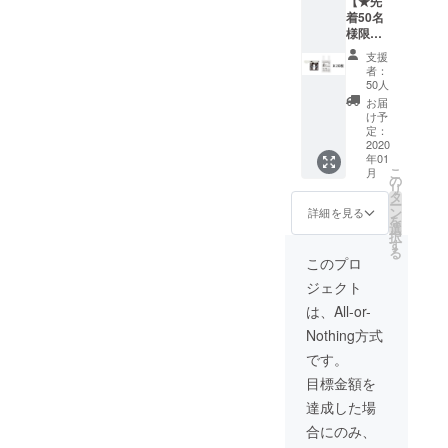
【★先
Chocol
援に感謝いたします。一番
■本プロ
ジェク
着50名
ate /
ジェク
トはAll
安くワイズホルダーが使え
様限
White) *
トはAll
or
定】 ワ
スペア
or
Nothing
支援
るファンディング機会をお
イズホ
吸盤 +
Nothing
（達成
者：
ルダー
吸着
（達成
50人
後支援
見逃しないでください！最
MINI +
パット
後支援
型）で
お届
ワイズ
含め ■
善を尽くして製品を準備し
型）で
け予
す。 目
袋（20
サイズ
定：
す。 目
標を達
ます。どうぞよろしくお願
枚）
2020
「ワイ
標を達
成した
年01
セット
ズホル
成した
場合の
こ
いします。「ワイズホル
月
※送料無
ダー
の
場合の
みリ
リ
料 ■内
MINI」 :
タ
みリ
ターン
ダーより」
ー
容物
185mm
ン
ターン
詳細を見る
をお届
を
「ワイ
x
選
をお届
けでき
択
ズホル
120mm
す
けでき
ますの
る
ダー
x
ますの
このプロ
で、ご
MINI」
8mm(ハ
で、ご
支援よ
ジェクト
×1個
ンドル
支援よ
ろしく
(色：
含め
ろしく
は、All-or-
お願い
Dark
27mm)
お願い
いたし
Nothing方式
Chocol
■本プロ
いたし
ます。
ate /
ジェク
ます。
です。
White) *
トはAll
目標金額を
スペア
or
吸盤 +
Nothing
達成した場
吸着
（達成
合にのみ、
パット
後支援