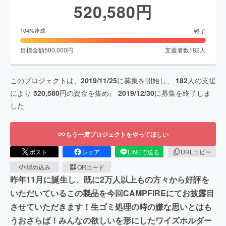
520,580
円
終了
104
%達成
目標金額
500,000
円
支援者数
182
人
このプロジェクトは、
2019/11/25
に募集を開始し、
182
人の支援
により
520,580
円の資金を集め、
2019/12/30
に募集を終了しま
した
もう一度プロジェクトをやってほしい
ポスト
シェア
LINEで送る
URLコピー
埋め込み
QRコード
昨年11月に誕生し、既に2万人以上もの方々から好評を
いただいているこの製品を今回CAMPFIREにてお披露目
させていただきます！生ゴミ処理の時の嫌な思いとはも
うおさらば！みんなの欲しいを形にしたワイズホルダー