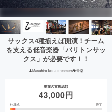
サックス4種揃えば開演！チーム
を支える低音楽器「バリトンサッ
クス」が必要です！！
Masahiro Iwata dreamers
音楽
現在の支援総額
43,000
円
終了
6
%達成