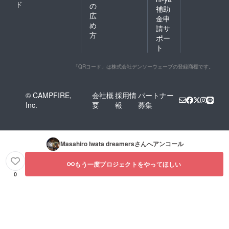
ド
の
補助
広
金申
め
請サ
方
ポー
ト
「QRコード」は株式会社デンソーウェーブの登録商標です。
© CAMPFIRE,
会社概
採用情
パートナー
Inc.
要
報
募集
Masahiro Iwata dreamers
さんへアンコール
もう一度プロジェクトをやってほしい
0