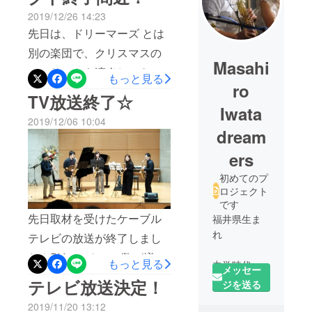
2019/12/26 14:23
先日は、ドリーマーズ とは
別の楽団で、クリスマスの
Masahi
コンサートを演奏してきま
もっと見る
ro
した☆聴いてくれたお客
TV放送終了☆
Iwata
様、クリスマスディナーを
2019/12/06 10:04
楽しんでくれたようで良
dream
かったです！いよいよ、プ
ers
ロジェクトも終了間際に
初めてのプ
なってきました！パトロン
ロジェクト
です
の方から、クリスマスプレ
先日取材を受けたケーブル
福井県生ま
ゼントとしてご支援いただ
れ
テレビの放送が終了しまし
きました(^^)あと2日間では
た☆PVのアクセス数が増え
もっと見る
中学時代に
ありますが、プロジェクト
メッセー
たのはそのせいではないか
吹奏楽部に
テレビ放送決定！
ジを送る
の行く末を見守っていただ
と思っています(^^)さすがメ
入り、サッ
けたら幸いです！
2019/11/20 13:12
クスを担当