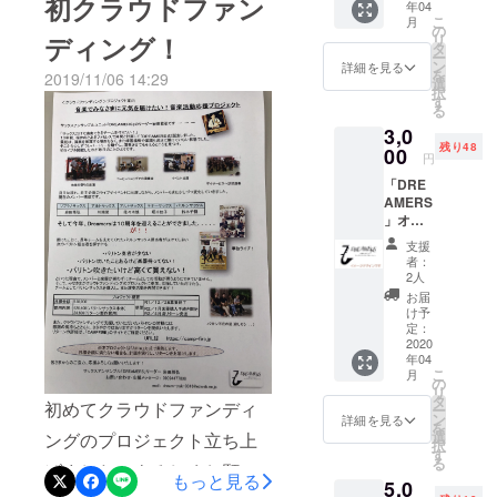
初クラウドファン
ケーブルテレビ引いてある
になりました！こうやっ
年04
上げたアン
気、素晴らしいよ！」と声
こ
月
かたは、是非ご覧ください
の
て、「演奏してくれる？」
サンブルユ
ディング！
リ
タ
援までいただきました☆こ
ー
ニット
☆引いてないかたは、是非
という話を聞くと、やはり
ン
詳細を見る
を
2019/11/06 14:29
の場を借りて感謝申し上げ
選
「DREAMER
契約してご覧ください
択
必要な楽器はきちんと揃え
す
S」を結成し
る
ます(^^)さらに、パトロンの
（笑）
ることが急務だなと感じま
3,0
て、福井県
方からキンコン西野さんの
残り48
00
す！(^^)クラウドファンディ
内を中心に
円
「新世界」という本を勧め
演奏活動
「DRE
ング終了まで1ヶ月を切りま
AMERS
てもらいました。同じく、
中。
」オリ
した☆皆様からの応援、少
クラウドファンディングの
ジナル
支援
しずつ増えているのがとて
ステッ
普段は、自
者：
事について書かれていて、
カー1枚
2人
動車販売店
も嬉しいです！
提供 ※
お届
今の僕とシンクロするとこ
に勤務。
ライブ
け予
時 1ド
定：
ろが多いとのことでした。
リンク
2020
年04
さっそく読んでみたいです
サービ
こ
月
ス機能
の
リ
ね！
付（ド
タ
初めてクラウドファンディ
ー
リンク
ン
詳細を見る
を
サービ
選
ングのプロジェクト立ち上
択
スのあ
す
る
げました！よろしくお願い
るライ
もっと見る
5,0
ブに限