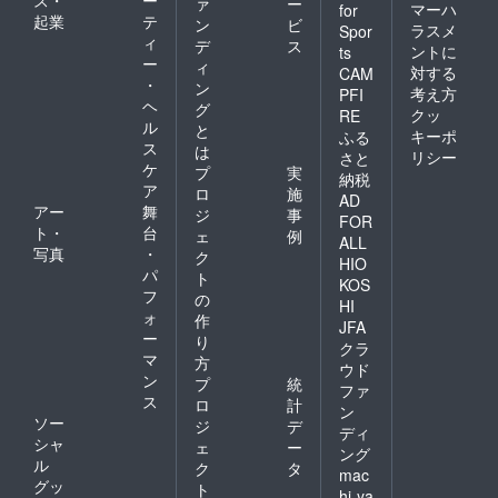
ァ
ー
マーハ
for
起業
テ
ン
ビ
ラスメ
Spor
ィ
デ
ス
ントに
ts
ー
ィ
対する
CAM
・
ン
考え方
PFI
ヘ
グ
クッ
RE
ル
と
キーポ
ふる
ス
は
リシー
さと
ケ
プ
実
納税
ア
ロ
施
AD
アー
舞
ジ
事
FOR
ト・
台
ェ
例
ALL
写真
・
ク
HIO
パ
ト
KOS
フ
の
HI
ォ
作
JFA
ー
り
クラ
マ
方
ウド
ン
プ
統
ファ
ス
ロ
計
ン
ソー
ジ
デ
ディ
シャ
ェ
ー
ング
ル
ク
タ
mac
グッ
ト
hi-ya