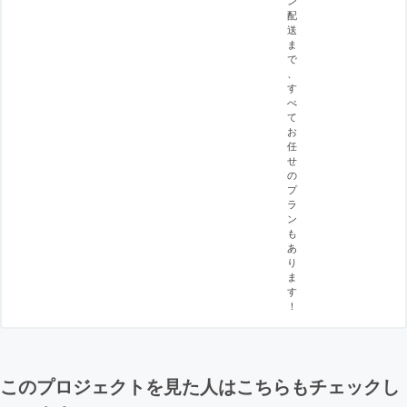
ン
配
送
ま
で
、
す
べ
て
お
任
せ
の
プ
ラ
ン
も
あ
り
ま
す
！
このプロジェクトを見た人はこちらもチェックし