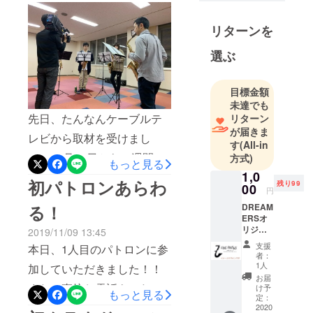
ディアの力は大きいです
していまし
ね！さて、ドリーマーズを
リターンを
た。社会人
知っている知人から、演奏
になり、自
選ぶ
分のサック
依頼がありました！ピアノ
スを初めて
やエレクトーンなどの合同
手にしてか
目標金額
発表会のゲストとして演奏
未達でも
ら、吹奏楽
先日、たんなんケーブルテ
リターン
させていただきました。聞
団「たけふ
が届きま
プティトア
レビから取材を受けまし
いていたレッスン生の子達
す
(All-in
ンサンブ
て、11月23日から一週間、
方式)
は、「サックスってあんな
もっと見る
ル」に所
1,0
ドリーマーズ の紹介をして
でっかい（バリトンサック
初パトロンあらわ
属。
残り99
00
円
くれます！「たん９」とい
スのことだ！）のもあるん
る！
DREAM
その後、
う番組で9時・17時・21時
だー！」と驚かれた様子☆
ERSオ
サックスの
リジナ
2019/11/09 13:45
の枠で放送されます！僕自
喜んでもらえたようで良
ルス
魅力をもっ
支援
本日、1人目のパトロンに参
テッ
身も、10周年ということで
者：
かったです。(^^)また、僕ら
と引き出し
カー1枚
1人
加していただきました！！
チームを振り返るいい機会
提供 制
たいという
も素敵なステージで演奏で
お届
作枚数
また、直接お電話もいただ
け予
思いから、
もっと見る
になったように思います☆
きたことは素晴らしい経験
100枚
定：
自身が立ち
き、「岩田君の行動する勇
2020