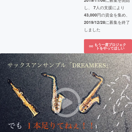
2019/11/06
に募集を開始
し、
7
人の支援により
43,000
円の資金を集め、
2019/12/28
に募集を終了
しました
もう一度プロジェク
トをやってほしい