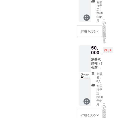
限りま
次回の
お届
す。祭
ライブ
け予
りの余
チケッ
定：
興、季
2020
トとし
年04
節のイ
てご利
こ
月
ベント
用でき
の
リ
などに
ます。
タ
ー
使って
制作枚
ン
詳細を見る
を
くださ
数20
選
択
い！メ
セット
す
る
ンバー
50,
の都合
残り4
がつく
000
円
タイミ
演奏依
ングで
頼権（3
あれ
公演
ば、い
分） ※
つでも
支援
基本的
お受け
者：
に福井
いたし
0人
県内に
ます！
お届
限りま
別途交
け予
す。祭
通費を
定：
りや、
2020
いただ
年04
季節の
きま
こ
月
イベン
す。 10
の
リ
トなど
セット
タ
ー
に使っ
限定
ン
詳細を見る
を