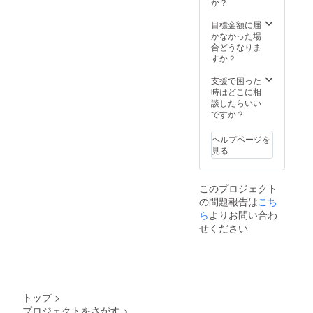
揃えて
か？
お伺い
しま
目標金額に届
す。 4
かなかった場
セット
合どうなりま
限定
すか？
支援で困った
時はどこに相
談したらいい
ですか？
ヘルプページを
見る
このプロジェクト
の問題報告は
こち
ら
よりお問い合わ
せください
トップ
>
プロジェクトをさがす
>