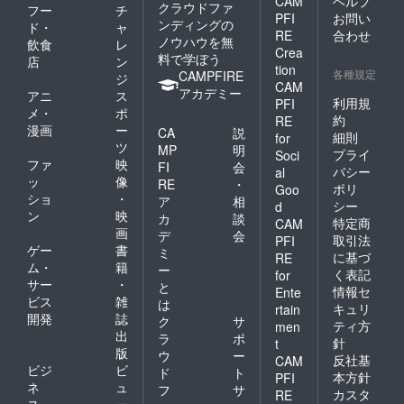
CAM
ヘルプ
クラウドファ
フー
チ
PFI
お問い
ンディングの
ド・
ャ
RE
合わせ
ノウハウを無
飲食
レ
Crea
料で学ぼう
店
ン
tion
各種規定
CAMPFIRE
ジ
CAM
アカデミー
アニ
ス
利用規
PFI
メ・
ポ
約
RE
漫画
ー
CA
説
細則
for
ツ
MP
明
プライ
Soci
ファ
映
FI
会
バシー
al
ッ
像
RE
・
ポリ
Goo
ショ
・
ア
相
シー
d
ン
映
カ
談
特定商
CAM
画
デ
会
取引法
PFI
ゲー
書
ミ
に基づ
RE
ム・
籍
ー
く表記
for
サー
・
と
情報セ
Ente
ビス
雑
は
キュリ
rtain
開発
誌
ク
サ
ティ方
men
出
ラ
ポ
針
t
版
ウ
ー
反社基
CAM
ビジ
ビ
ド
ト
本方針
PFI
ネ
ュ
フ
サ
カスタ
RE
ス・
ー