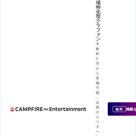
域
特
化
型
ク
ラ
フ
ァ
ン
手
数
料
0
円
か
ら
実
施
可
能
。
企
画
掲載
無料
か
ら
リ
タ
ー