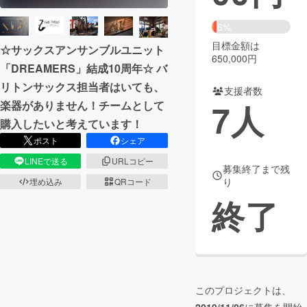
まちづくり・地域活性化
6%
目標金額は
☆サックスアンサンブルユニット
650,000円
「DREAMERS」結成10周年☆ バ
CAMPFIRE for Social Good
CAMPFIRE Creation
リトンサックス担当者はいても、
CAMPFIREふるさと納税
machi-ya
コミュニティ
支援者数
7
人
楽器がありません！チームとして
購入したいと考えています！
ポスト
シェア
LINEで送る
URLコピー
募集終了まで残
り
埋め込み
QRコード
終了
このプロジェクトは、