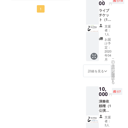
します(^^)自分の行ける範囲
残り19
りま
00
円
す） 制
で、まずはお世話になって
1
ライブ
作枚数
チケッ
50枚 有
いる方々にチラシを配りま
ト（1ド
効期限
リンク
した！みなさん、快く引き
は発送
支援
付き）5
してか
者：
受けてくださり、お店や、
枚提供
ら3年間
1人
2020年
です。
お届
知り合いに紹介していただ
春もし
け予
くは秋
定：
けるようでした！「頑張っ
頃開催
2020
年04
予定の
てください！」「また演奏
こ
月
単独ラ
の
リ
しに来てね！」「新しいド
イブの
タ
ー
チケッ
ン
詳細を見る
リーマーズ、待ってる
を
トにな
選
択
りま
す
よ！」と応援の言葉もたく
る
す。場
10,
所は未
さんいただきました！また
残り7
定です
000
円
次の行動に向けてエネル
が、福
演奏依
井県内
ギーいただいたように思い
頼権（1
になり
公演）
ます。
ます(^^)
※基本的
※使わな
支援
に福井
かった
者：
県内に
場合、
3人