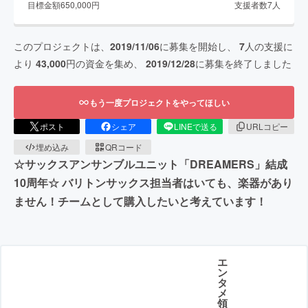
目標金額
650,000
円
支援者数
7
人
このプロジェクトは、
2019/11/06
に募集を開始し、
7
人の支援に
より
43,000
円の資金を集め、
2019/12/28
に募集を終了しました
もう一度プロジェクトをやってほしい
ポスト
シェア
LINEで送る
URLコピー
埋め込み
QRコード
☆サックスアンサンブルユニット「DREAMERS」結成
10周年☆ バリトンサックス担当者はいても、楽器があり
ません！チームとして購入したいと考えています！
エ
ン
タ
メ
領