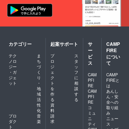
カテゴリー
起案サポート
サ
CAMP
ー
FIRE
テク
ま
プ
ス
ビ
につい
ノロ
ち
ロ
タ
ス
て
ジー
づ
ジ
ッ
・ガ
く
ェ
フ
CAM
CAMP
ジェ
り
ク
に
PFI
FIREと
ット
・
ト
相
RE
は
地
を
談
CAM
あんし
域
作
す
PFI
ん・安
活
る
る
RE
全への
性
資
コ
取り組
化
料
ミュ
み
プロ
音
請
ニ
ニュー
ダク
楽
求
ティ
ス
ト