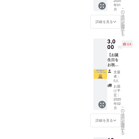
の仲間
2020
る！と
なります。以下のフォーム
きる
ます。
に帰ったときのモチベー
年01
と一緒
いう方
パー
※HIKO
こ
月
からお申し込みください！
に見れ
向けで
の
ティー
HOUSE
ションが欲しかったのが
リ
ます！
す！ 金
タ
です！
（彦根
海外渡航フェア申込フォー
ー
→シェ
額の上
ン
きっかけで、自身が現地で
1月11
詳細を見る
市中薮
を
アハウ
乗せは
選
日、2月
町）で
ムこんな感じで、どんどん
択
沢山の経験をさせてもらっ
スで映
自由で
す
15日を
行いま
る
画を見
す。少
シェアハウス立ち上げは進
予定し
す。 ※
たから、次は私が国際交流
3,0
てみた
しでも
ていま
交通費
残り3
んでおります。今どんな感
い！好
00
上乗せ
す。ぜ
は自己
円
ができる場を作る番だ！と
きな映
いただ
ひご参
負担で
じ―？と気軽に連絡くれる
【お誕
画をみ
けると
思い、プロジェクトへの参
加くだ
お願い
生日を
んなと
励みに
さい！
しま
とうれしいです！次回はま
お祝い
加を希望しました。Q3.
一緒に
なりま
※日程上
す。 ※
しま
見た
す！
だできていないメンバーを
できな
備考欄
支援
今、何に興味がある？
す！】
い！と
※10000
い場合
者：
にお名
・あな
紹介します！それでは！！
いう方
円以上
0人
は、イ
前を必
LGBTQの理解を深めるこ
たのお
におす
の場合
ベント
お届
ずご記
HIKO HOUSE れん公式ホー
誕生日
すめで
は、最
け予
と、日本人として何が必要
招待券3
入下さ
を全力
す！ ※
定：
上級リ
枚と交
い。
ムページ
でお祝
2020
か考えること、自分の知ら
日程は
ターン
換させ
年02
いしま
後日ご
で支援
https://sites.google.com/view
て頂き
こ
月
ないことにチャレンジし続
す！ →
相談く
の
をお願
ます。
リ
シェア
/hiko-house/hom沖本怜ブロ
ださ
タ
いしま
※交通費
けること！Q4. 在学中に
ー
ハウス
い。 ※
ン
す。 ※
詳細を見る
は自己
を
グhttps://note.com/00_11
で最高
有効期
選
備考欄
チャレンジしたいことは？
負担で
択
の時間
間は、
す
に必ず
お願い
る
を味わ
TOEICのスコアを上げれる
2020年
お名前
しま
いた