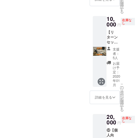
を
に記名
備考欄
選
りたいと参加しました！Q3.
さい。
択
→シェ
に必ず
す
※手紙で
る
今、何に興味がある？・情
アハウ
個人
はなく
10,
スに住
名・社
メール
在庫な
報に関する研究・プログラ
んでみ
000
名をご
し
やSNS
円
たい、
記入く
でほし
ミング・世界の美術・文
【リ
体験し
ださい
いとい
ターン
てみた
学・音楽Q4. 在学中にチャ
う方は
セッ
い！と
その旨
ト】 ・
レンジしたいことは？・ア
いう方
を備考
支援
ちょっ
向けで
欄にご
者：
プリケーション開発・もっ
といい
す！ ※
5人
記入く
紙でプ
体験券
ださ
お届
といろんな人と関わるQ5.
レミア
は、5人
け予
い。 ※
ムレ
限定に
定：
将来やりたいこと将来は
イベン
ターを
2020
させて
トは、
年01
書かせ
「映像×音楽」で，言語が通
頂きま
基本的
こ
月
て頂き
す。
の
に毎月
リ
じなくても全世界の人の心
ます。
※2020
タ
ありま
ー
・毎月
年12月
ン
詳細を見る
す。
を動かすようなものを作り
を
の国際
まで1年
選
シェア
択
交流イ
間有効
す
たいです！メンバー紹介シ
ハウス
る
ベント
です。
での毎
20,
への招
リーズですが今回が最終回
※交通費
週の
在庫な
待券2枚
000
は自己
し
パー
円
でした。オープン記念パー
入り
負担と
ティー
⑥【個
（2020
なりま
、ゲス
ティ―にお越しの方は、ぜ
人向
年12月
す。 ※
トを呼