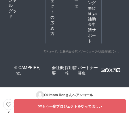
ェ
ー
ング
ル
ク
タ
mac
グッ
ト
hi-ya
ド
の
補助
広
金申
め
請サ
方
ポー
ト
「QRコード」は株式会社デンソーウェーブの登録商標です。
© CAMPFIRE,
会社概
採用情
パートナー
Inc.
要
報
募集
Okimoto Ren
さんへアンコール
もう一度プロジェクトをやってほしい
2