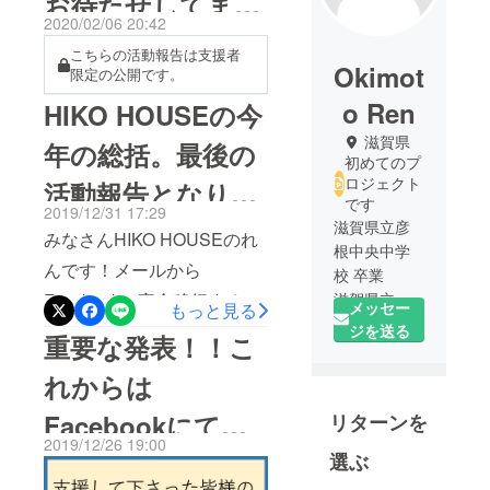
お待たせしてま
2020/02/06 20:42
す！
こちらの活動報告は支援者
Okimot
限定の公開です。
o Ren
HIKO HOUSEの今
滋賀県
年の総括。最後の
初めてのプ
ロジェクト
活動報告となりま
です
2019/12/31 17:29
す！（たぶん）
滋賀県立彦
みなさんHIKO HOUSEのれ
根中央中学
んです！メールから
校 卒業
滋賀県立米
Facebookに完全移行すると
メッセー
もっと見る
原高校 卒業
か言ってやっぱり最後のあ
ジを送る
重要な発表！！こ
滋賀大学 教
いさつをしたくなって来
育学部 休学
れからは
ちゃいました。おそらくこ
中
Facebookにてご
リターンを
れが、メールでは活動報告
2019/12/26 19:00
になります。さて、今年も
報告をさせてくだ
選ぶ
残り数時間となりましたね