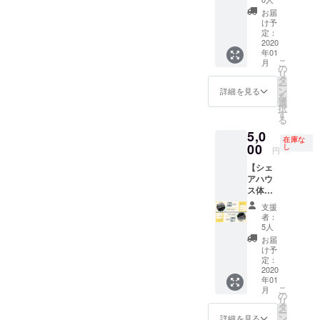
スポン
には僕とは真反対の安定感
アハウ
す。 ※
お届
サーと
スでの
備考欄
け予
あります笑そんな彼ならで
して、
Openin
定：
に必ず
記念
2020
g Party(
お名前
はの鋭い意見は、
年01
ボード
2/15)へ
を記入
こ
月
に記名
の招待
の
してく
HIKOHOUSEに欠かせませ
リ
させて
券 ・3
タ
ださ
ー
頂きま
ん！彼にも質問をしてみま
日間の
ン
い。
詳細を見る
を
す。 →
シェア
選
択
した！Q1. 所属、学年、学
イベン
ハウス
す
る
ト告知
体験券
んでいることは？大阪大学
5,0
や広
（要事
在庫な
報、採
00
前相談)
し
４回生です．今は大学でHCI
円
用のお
→上記
【シェ
手伝い
という人間とコンピュータ
のリ
アハウ
をさせ
ターン
の新たな関わり合いについ
ス体験
ていた
を全て
券】 ・
だきま
受け取
支援
て研究しています．Q2. こ
3日間の
す。 ポ
れるお
者：
シェア
スター
得な
5人
のプロジェクトに関わった
ハウス
掲示開
セット
お届
体験券
始日
のはどうして？人とのつな
です！
け予
（要事
は、
定：
※備考欄
がりを大切にしたいという
前相談)
2020
2020年
に必ず
年01
・シェ
12月ま
お名前
こ
思いがあり，この素晴らし
月
アハウ
でとな
の
と住所
リ
ス記念
りま
タ
をご記
いプロジェクトに僕も携わ
ー
ボード
す。 ※
ン
入くだ
詳細を見る