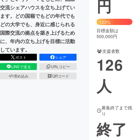
円
交流シェアハウスを立ち上げてい
まちづくり・地域活性化
ます。どの国籍でもどの年代でも
123%
どの大学でも、身近に感じられる
目標金額は
CAMPFIRE for Social Good
CAMPFIRE Creation
国際交流の拠点を築き上げるため
500,000円
CAMPFIREふるさと納税
machi-ya
コミュニティ
に、年内の立ち上げを目標に活動
しています。
支援者数
126
ポスト
シェア
LINEで送る
URLコピー
埋め込み
QRコード
人
募集終了まで残
り
終了