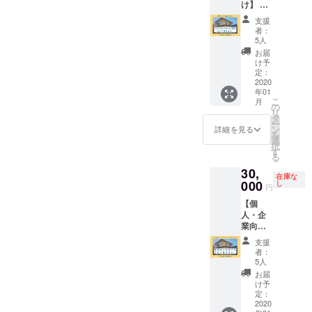
け】 最
まで1年
備考欄
ひメンバーともお話しして
んだイ
上級リ
間有
に必ず
ベン
支援
ターン
効） ・
みてください！残り10日と
お名前
者：
ト、野
20000
シェア
を記入
5人
外での
いうことでこれから準備や
円～ ・
ハウス
してく
お届
大人数
あなた
での
ださい
け予
のイベ
設営などの活動報告を増や
を「公
Openin
定：
ントな
式スポ
2020
g
していこうと思いますー！
どを
年01
ン
Party(1/
2019年
こ
月
サー」
11,
の
ぜひお楽しみに！HIKO
2月を含
リ
に認定
2/15)へ
タ
めて毎
ー
HOUSE れん公式ホーム
させて
の招待
ン
詳細を見る
月開催
を
頂きま
券（両
選
しま
択
ページ
す。 ・
日とも
す
す。招
る
あなた
参加可
https://sites.google.com/view
待券1枚
30,
の写真
能） ・
につき
在庫な
とプロ
000
3日間の
し
/hiko-house/hom沖本怜ブロ
円
イベン
フィー
シェア
ト参加
【個
グhttps://note.com/00_11
ルを玄
ハウス
券を提
人・企
関の目
体験券
供させ
業向け
立つ場
（要事
ていた
協賛 ５
所に永
前相談)
支援
だきま
社限
年飾ら
→上記
者：
す。
定】 ・
せて頂
のリ
5人
※Openi
彦根の
きま
ターン
お届
ng
10代20
す。来
を全て
け予
Partyに
代の日
客みん
定：
受け取
日程上
本人と
2020
なが目
れるお
できな