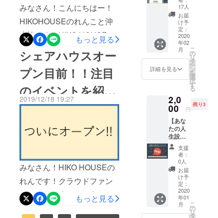
交流イ
も上乗
ことを相談させてくださ
みなさん！こんにちはー！
17人
されてない方は、下記の
ベント
せいた
お届
い！これからも僕たちのこ
HIKOHOUSEのれんこと沖
への招
だける
け予
「おきもとれん」をフォ
待券2枚
と励み
定：
とをHIKO HOUSEのことを
本怜です！HIKO HOUSEは
入り
2020
になり
ローの上ご連絡ください！
もっと見る
年02
（2020
ます！
応援して下さるみなさん！
2020年1月1日に正式オープ
こ
月
https://www.facebook.com/pr
年12月
シェアハウスオー
※3000
の
リ
まで1年
円以上
ぜひFacebbokページに入っ
タ
ンすることが決定しまし
ofile.php?
ー
間有
の場合
ン
プン目前！！注目
詳細を見る
を
てください！Facebookでつ
た！つまり、シェアハウス
効） ・
は、プ
選
id=100008646063638では
択
シェア
レミア
す
のイベントを紹介
ながってない方や、こちら
る
オープン残り10日です！も
ハウス
ム枠で
みなさん！良いお年を！
2,0
記念
2019/12/18 19:27
支援を
の不手際で招待が来てない
う残り10日か・・・。あれ
します！
残り3
ボード
00
お願い
円
に記名
しま
方は、すみませんが沖本怜
だけ心待ちにし、楽しみに
【あな
→彦根
す。 ※
たの人
のFacebookにご連絡して頂
していたシェアハウスの
で開催
備考欄
生設計
するイ
に必ず
きたいです！即座に招待さ
オープンだけどいざ近づく
をお手
ベント
お名前
支援
伝いし
に行っ
と住所
者：
せて頂きます！！
と、どきどきわくわくそわ
ま
てみた
をご記
0人
みなさん！HIKO HOUSEの
す！】
い！と
入くだ
https://www.facebook.com/pr
そわで落ち着かない。もし
お届
・
いう方
さい。
け予
れんです！クラウドファン
HIKOH
ofile.php?
かしたら僕以外にも、自分
向けで
定：
※手紙で
OUSE
2020
す！ イ
はなく
ディングが終わり一息つく
id=100008646063638ぜひ
事かのようにオープンを楽
もっと見る
年01
メン
ベント
メール
こ
月
バーが
間に、シェアハウスがオー
は、基
の
やSNS
これからも応援よろしくお
しみにしてくれている方々
リ
あなた
本的に
タ
でほし