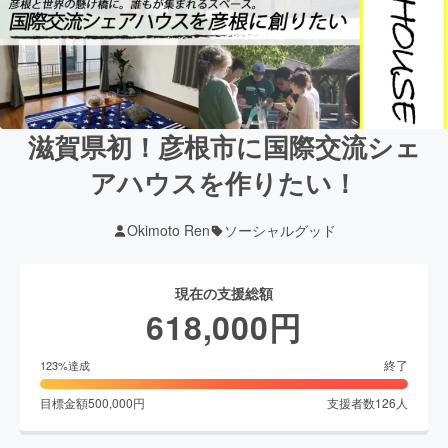
滋賀県初！彦根市に国際交流シェ
アハウスを作りたい！
Okimoto Ren
ソーシャルグッド
現在の支援総額
618,000
円
終了
123
%達成
目標金額
500,000
円
支援者数
126
人