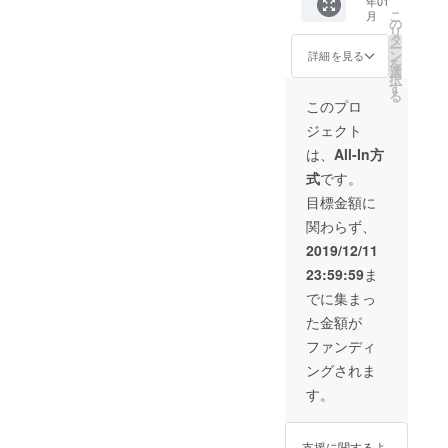
年01
留学生
にする
得な
い場合
こ
月
向けに
ところ
の
セット
は、イ
リ
ポス
です。
タ
です！
ベント
ー
ターを
そう、
ン
※備考欄
詳細を見る
招待券3
を
掲示
まるで
選
に必ず
枚と交
択
（半年
「シェ
す
お名前
換させ
る
間） ・
アハウ
と住所
このプロ
て頂き
公式ス
スのス
をご記
ます。
ジェクト
ポン
ター」
入くだ
※体験券
サーと
。とい
さい。
は、
All-In方
は、5人
して、
うかも
※手紙で
限定に
式
です。
記念
はや、
はなく
させて
ボード
歴代の
メール
目標金額に
頂きま
に記名
校長先
やSNS
す。
関わらず、
させて
生てき
でほし
2021年
頂きま
な風
いとい
2019/12/11
2月まで
す。 →
格。 ・
う方は
1年間有
23:59:59
ま
イベン
ちょっ
その旨
効で
ト告知
といい
を備考
でに集まっ
す。 ※
や広
紙でプ
欄にご
イベン
た金額が
報、採
レミア
記入く
ト招待
用のお
ムレ
ださ
ファンディ
券、
手伝い
ターを
い。 ※
シェア
ングされま
をさせ
書かせ
イベン
ハウス
ていた
て頂き
トは、
す。
体験
だきま
ます。
基本的
券、
す。 ポ
・毎月
に毎月
Openin
スター
の国際
ありま
g Party
支援に関するよ