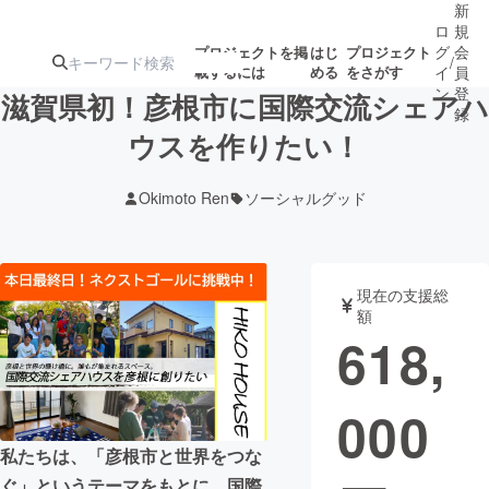
新
ロ
規
グ
会
プロジェクトを掲
はじ
プロジェクト
/
載するには
める
をさがす
イ
員
ン
登
滋賀県初！彦根市に国際交流シェアハ
録
ウスを作りたい！
人気のプロ
注目のリ
注目の新着プロ
募集終了が近いプ
もうすぐ公開
Okimoto Ren
ソーシャルグッド
ジェクト
ターン
ジェクト
ロジェクト
されます
アート・写真
音楽
現在の支援総
額
618,
テクノロジー・ガジェット
ゲーム・サ
000
映像・映画
書籍・雑誌
私たちは、「彦根市と世界をつな
ビジネス・起業
チャレンジ
ぐ」というテーマをもとに、国際