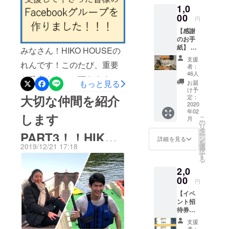
さい！！
1,0
～今年はみなさんにとって
00
円
どんな１年でしたか？僕は
【感謝
のお手
やはり、人生が変わった１
紙】 ・
みなさん！HIKO HOUSEの
年でした。（これ毎年言っ
感謝の
支援
お手紙
れんです！このたび、重要
者：
てます笑）でも実際、１年
・シェ
46人
な発表をさせて頂きます！
アハウ
前に自分がシェアハウスを
もっと見る
お届
ス記念
け予
つきましては、Campfireで
ボード
立ち上げるなんて想像さえ
大切な仲間を紹介
定：
に記名
2020
の活動報告はこれでおそら
していなかったし、180°人
年02
→「応
します
こ
月
援した
く最後になります。そのた
の
生が変わったなぁと思って
リ
いだ
タ
PART3！！HIKO
ー
め、みなさん、ぜひとも！
け」
ン
詳細を見る
ます。そして、みなさんに
を
「手紙
2019/12/21 17:18
選
Facebookページに入ってく
択
HOUSE立ち上げ
だけで
たくさん支えられた年でし
す
る
よい」
ださい！！理由としては、
た。だからこそ！これから
2,0
という
メンバー紹介を2
方向け
Web投稿よりFacebookの方
00
円
も沖本は頑張っていきます
です。
人ご紹介
がコメントがしやすいから
【イベ
金額の
のでぜひ楽しみながら見
ント招
上乗せ
です！近況報告はもちろ
待券】
は自由
守ってください～！
・毎月
です。
ん、困ったことや知らない
支援
※Facebookグループに招待
の国際
少しで
者：