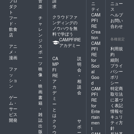
プロ
音
請
基本的
ニ
ニュー
ダク
楽
求
に毎月
ティ
ス
ありま
ト
CAM
ヘルプ
す。
クラウドファ
フー
チ
PFI
お問い
シェア
ンディングの
ド・
ャ
ハウス
RE
合わせ
ノウハウを無
飲食
レ
での毎
Crea
料で学ぼう
店
ン
週の
tion
各種規定
CAMPFIRE
パー
ジ
CAM
ティー
アカデミー
アニ
ス
利用規
PFI
、ゲス
メ・
ポ
約
RE
トを呼
漫画
ー
CA
説
んだイ
細則
for
ツ
MP
明
ベン
プライ
Soci
ファ
映
ト、野
FI
会
バシー
al
外での
ッ
像
RE
・
ポリ
Goo
大人数
ショ
・
ア
相
シー
d
のイベ
ン
映
カ
談
ントな
特定商
CAM
画
デ
会
どを
取引法
PFI
ゲー
書
2019年
ミ
に基づ
RE
1月、2
ム・
籍
ー
く表記
for
月を含
サー
・
と
情報セ
Ente
めて毎
ビス
雑
は
キュリ
月開催
rtain
開発
誌
ク
サ
しま
ティ方
men
出
す。招
ラ
ポ
針
t
待券1枚
版
ウ
ー
反社基
CAM