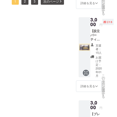
ー
プンします！12月末に鍵を
1
2
3
次のページ
の人生
毎月あ
ン
いとい
願いします！！HIKO
詳細を見る
がいるんじゃないかと思い
を
設計を
りま
選
う方は
もらい1月から家具の運び込
択
お手伝
HOUSE れん公式ホーム
ます！立ち上げメンバーも
す。ハ
す
その旨
る
いしま
ウスで
を備考
みやイベントなどを行って
ページ
そんなわくわくしているう
3,0
す！ →
の毎週
欄にご
残り15
留学や
いきます！【 ！！！お願い
00
のパー
記入く
円
https://sites.google.com/view
ちの１人です。今回は、そ
進路な
ティー
ださ
です！！！】要らない家具
【設立
どでメ
、ゲス
い。
/hiko-house/hom沖本怜ブロ
んなメンバーたちを紹介し
パー
ンバー
トを呼
がある方荷物の運び入れを
ティー
に相談
グhttps://note.com/00_11
ます！今回紹介するのは、
んだイ
招待
してみ
ベン
手伝ってくれる方２段ベッ
支援
京都・大阪の２人！遠方組
券】 ・
たい学
ト、野
者：
Openin
生向け
ドを持ってる方協力くださ
外での
15人
ならではの鋭い意見をくれ
g
です！
大人数
お届
い！お願いします―！さら
Party(1/
個性豊
のイベ
け予
る人たちです！そして、2人
11,
かな
定：
ントな
に！企画中のイベントがあ
2/15)へ
2020
シェア
ともニックネームが謎に包
どを開
年01
の1回分
ハウス
催しま
ります！どどんっ！！３夜
こ
月
まれてる・・・。５人目：
招待券
メン
の
す。 ※
リ
・シェ
バーに
連続新年会はシェアハウス
タ
招待券1
ー
アメリカ帰国後即参加！
アハウ
最大2時
ン
枚につ
詳細を見る
を
に行ってみたい、興味のあ
ス記念
間相談
選
きイベ
ちょんぴ！「ちょんぴ」こ
択
ボード
できま
す
ント参
る方が気軽に遊びに来れる
る
に記名
す！ 相
と下村優依です！彼女がこ
加券と
3,0
→シェ
談可能
させて
会です！餅つき大会やボー
のプロジェクトに参加を決
アハウ
00
なメン
いただ
円
スの
バーの
ドゲーム、ホームシアター
きま
めてくれたのは何とアメリ
【プレ
オープ
例！
す。 ※