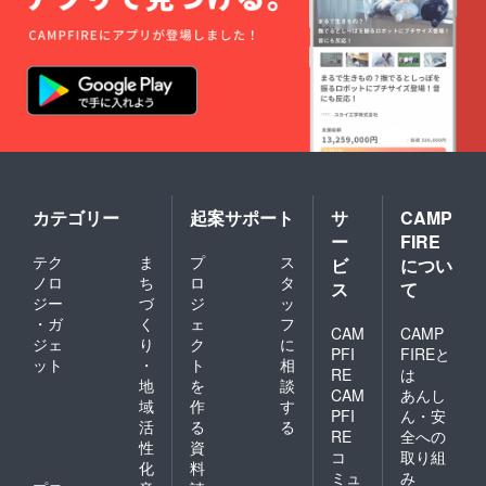
て頂き
す。 ※
ます。
イベン
※体験券
ト招待
は、5人
券、
限定に
シェア
させて
ハウス
頂きま
体験
す。
券、
2020年
Openin
12月ま
g Party
で1年間
への招
有効で
待券で
す。
カテゴリー
起案サポート
サ
CAMP
は交通
※Openi
費は負
ー
FIRE
ng
担対象
テク
ま
プ
ス
ビ
につい
Partyに
外で
ノロ
ち
ロ
タ
日程上
す。
ス
て
できな
ジー
づ
ジ
ッ
い場合
・ガ
く
ェ
フ
CAM
CAMP
は、イ
ジェ
り
ク
に
PFI
FIREと
ベント
ット
・
ト
相
招待券3
RE
は
地
を
談
枚と交
CAM
あんし
域
作
す
換させ
PFI
ん・安
て頂き
活
る
る
RE
全への
ます。
性
資
コ
取り組
※イベン
化
料
トは、
ミュ
み