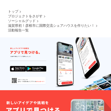
前相談)
券を提
→最上
供させ
級に応
ていた
トップ
>
援した
だきま
プロジェクトをさがす
>
い！と
す。
ソーシャルグッド
>
いう方
※Openi
滋賀県初！彦根市に国際交流シェアハウスを作りたい！
>
向けで
ng
す！ こ
活動報告一覧
Partyに
れ以上
日程上
ないプ
できな
レミア
い場合
ムな飾
は、イ
り方を
ベント
しま
招待券3
す。 ※
枚と交
プロ
換させ
フィー
て頂き
ルはあ
ます。
なたの
※体験券
略歴や
は、5人
お仕
限定に
事、成
させて
し遂げ
頂きま
たい社
す。
会など
2020年
を伺
12月ま
い、記
で1年間
載させ
有効で