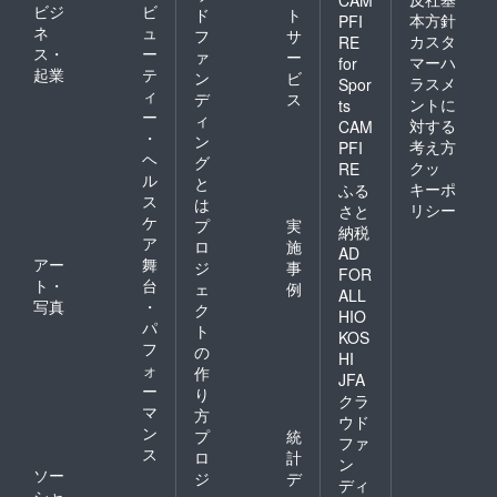
につき
ビジ
ビ
ド
ト
本方針
PFI
イベン
ネ
ュ
フ
サ
カスタ
RE
ト参加
ス・
ー
ァ
ー
券を提
マーハ
for
起業
テ
ン
ビ
供させ
ラスメ
Spor
ィ
ていた
デ
ス
ントに
ts
だきま
ー
ィ
対する
CAM
す。 ※
・
ン
考え方
PFI
交通費
ヘ
グ
の負担
クッ
RE
ル
と
は対象
キーポ
ふる
ス
外と
は
リシー
さと
なって
ケ
プ
実
納税
いま
ア
ロ
施
AD
す。
アー
舞
ジ
事
FOR
ト・
台
ェ
例
ALL
写真
・
ク
HIO
パ
ト
KOS
フ
の
HI
ォ
作
JFA
ー
り
クラ
マ
方
ウド
ン
プ
統
ファ
ス
ロ
計
ン
ソー
ジ
デ
ディ
シャ