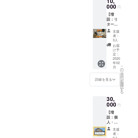
10,
1月から
と住所
す。 ※
だけあげること、色々なこ
い！と
000
2020年
をご記
備考欄
円
いう方
6月まで
入くだ
にお名
とに挑戦して、新しい
【増
向けで
の半年
さい。
前を必
設：リ
す！
間で
※手紙で
inspirationを得ることQ5. 将
ずご記
ターン
※HIKOH
す。 ※
はなく
入下さ
セッ
OUSE
来やりたいこと日本人とし
交通費
メール
い。
支援
ト】 ・
（彦根
は自己
やSNS
者：
て日本の良さを世界に広
ちょっ
市中薮
負担で
3人
でほし
といい
町）で
お願い
いとい
お届
め、沢山の人を笑顔にする
紙でプ
開催し
しま
け予
う方は
レミア
ます。
定：
す。 ※
その旨
仕事ができる女性！最後は
ムレ
2020
※日程は
備考欄
を備考
年02
ターを
後日相
この人！！
にお名
欄にご
こ
月
書かせ
談で決
の
前を必
記入く
リ
↓↓↓↓↓↓↓↓↓↓↓↓６人
て頂き
めま
タ
ずご記
ださ
ー
ます。
す。ご
ン
入下さ
詳細を見る
い。
を
目：頭脳明晰！頼れるしっ
・毎月
希望の
選
い。
択
の国際
日程で
す
かり者、えんたん！「えん
る
交流イ
開催で
30,
ベント
きない
たん」こと、北川玲音で
への招
000
場合が
円
す！彼はなんと、れんの中
待券2枚
ありま
【増
入り
す。 ※
学時代の「生徒会長」！そ
設：個
（2021
交通費
人・企
年2月ま
は自己
のまま彦根東高、大阪大学
業向け
で1年間
負担で
支援
協賛】
有効）
お願い
というエリートコース！彼
者：
・公式
・シェ
しま
0人