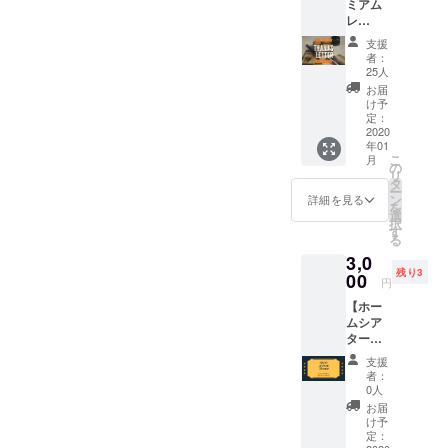
ミアム
などをする予定です！ぜひ
ンをみ
例）
交通費
カ留学中！！帰国後すぐに
レ
んなわ
HIKOH
は自己
気軽にお越しください！！
ター】
いわい
OUSE
参加してくれました！そん
負担で
支援
・プレ
した
発起
お願い
者：
オープン記念パーティーは
ミアム
なアクティブでフランクな
い！と
人、ア
25人
しま
レター
いう方
メリカ
クラウドファンディングの
す。 ※
お届
彼女からは強大なのパワー
を書か
向けで
留学経
け予
備考欄
せて頂
以下の支援のリターンで参
す！
定：
験者、
に必ず
が感じられます！彼女に質
きま
2020
Openin
カンボ
お名前
加可能です。「設立パー
年01
す。 ・
g Party
ジア学
問をしてみました！！！Q1.
を記入
こ
月
シェア
は、立
の
校建設
してく
ティー招待券3000円」「リ
リ
ハウス
所属、学年、学んでいるこ
ち上げ
タ
プロ
ださ
ー
記念
メン
ン
ジェク
詳細を見る
ターンセット10000円」
い。
を
とは？京都ノートルダム女
ボード
バーや
選
ト経験
択
のプレ
「個人向け協賛20000円」
その他
す
者など
子大学、国際言語文化学部3
る
ミアム
にも協
など ※
「個人・企業向け協賛
3,0
段に記
力して
日程は
年生、今はWomen in
残り3
名させ
00
くれた
後日相
円
30000円」また個別でメー
て頂き
leadership(Global human
みんな
談で
【ホー
ます。
はもち
す。 ※
ルにてお送りさせて頂きま
resource development)や
ムシア
→リ
ろん、
リター
ター使
ターン
す。参加予定の方は、メー
シェア
ン1つ当
Comparative cultureを英語
用券】
はいら
ハウス
たり、1
支援
ルの確認お願い致します！
・お好
ないけ
に行っ
人を指
者：
で学んでいます！Q2. この
きな映
ど、
てみた
0人
定して
海外渡航フェアは海外渡航
画を
めっ
プロジェクトに関わったの
い方が
最大2時
お届
シェア
ちゃ応
気軽に
け予
間ご相
を検討している学生限定と
はどうして？留学中に日本
ハウス
援して
定：
参加で
談でき