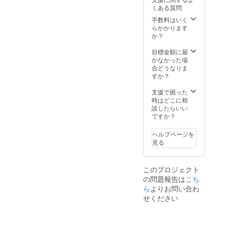
掲示開
交流イ
す。
への招
くある質問
始日
ベント
シェア
待券で
は、
への招
手数料はいく
ハウス
は交通
2020年
待券2枚
らかかります
での毎
費は負
12月ま
入り
か？
週の
担対象
でとな
（2020
パー
外で
りま
年12月
目標金額に届
ティー
す。
す。 ※
まで1年
かなかった場
、ゲス
備考欄
間有
合どうなりま
トを呼
に必ず
効） ・
すか？
んだイ
個人
シェア
ベン
名・社
ハウス
支援で困った
ト、野
名をご
での
時はどこに相
外での
記入く
Openin
談したらいい
大人数
ださ
g
ですか？
のイベ
い。
Party(1/
ントな
11,
どを
ヘルプページを
2/15)へ
2019年
見る
の招待
1月、2
券（両
月を含
日とも
めて毎
このプロジェクト
参加可
月開催
の問題報告は
こち
能） ・
しま
ら
よりお問い合わ
3日間の
す。招
シェア
待券1枚
せください
ハウス
につき
体験券
イベン
（要事
ト参加