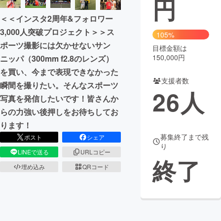
円
＜＜インスタ2周年&フォロワー
まちづくり・地域活性化
3,000人突破プロジェクト＞＞ス
105%
ポーツ撮影には欠かせないサン
目標金額は
CAMPFIRE for Social Good
CAMPFIRE Creation
150,000円
ニッパ（300mm f2.8のレンズ）
CAMPFIREふるさと納税
machi-ya
コミュニティ
を買い、今まで表現できなかった
支援者数
瞬間を撮りたい。そんなスポーツ
26
人
写真を発信したいです！皆さんか
らの力強い後押しをお待ちしてお
ります！
募集終了まで残
ポスト
シェア
り
LINEで送る
URLコピー
終了
埋め込み
QRコード