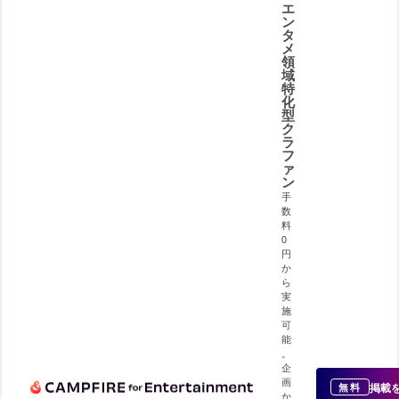
エ
ン
タ
メ
領
域
特
化
型
ク
ラ
フ
ァ
ン
手
数
料
0
円
か
ら
実
施
可
能
。
企
画
掲載
無料
か