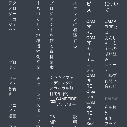
テク
ま
プ
ス
ビ
につい
ノロ
ち
ロ
タ
ス
て
ジー
づ
ジ
ッ
・ガ
く
ェ
フ
CAM
CAMP
ジェ
り
ク
に
PFI
FIREと
ット
・
ト
相
RE
は
地
を
談
CAM
あんし
域
作
す
PFI
ん・安
活
る
る
RE
全への
性
資
コ
取り組
化
料
ミュ
み
プロ
音
請
ニ
ニュー
ダク
楽
求
ティ
ス
ト
CAM
ヘルプ
クラウドファ
フー
チ
PFI
お問い
ンディングの
ド・
ャ
RE
合わせ
ノウハウを無
飲食
レ
Crea
料で学ぼう
店
ン
tion
各種規定
CAMPFIRE
ジ
CAM
アカデミー
アニ
ス
利用規
PFI
メ・
ポ
約
RE
漫画
ー
CA
説
細則
for
ツ
MP
明
プライ
Soci
ファ
映