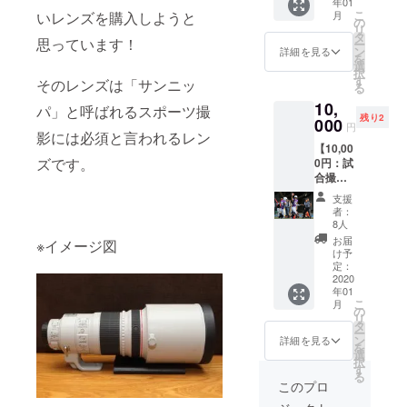
年01
ング限
こ
月
いレンズを購入しようと
定プラ
の
リ
ンで撮
タ
思っています！
ー
影させ
ン
詳細を見る
を
ていた
選
択
だきま
す
そのレンズは「サンニッ
る
す！ ・
10,
撮影写
パ」と呼ばれるスポーツ撮
残り2
真 20～
000
円
50枚
影には必須と言われるレン
【10,00
（ギガ
ズです。
0円：試
ファイ
合撮影
ル便で
に行き
お渡し
支援
ま
いたし
者：
す！】
ます）
8人
クラウ
※日程調
お届
※イメージ図
ドファ
整は、
け予
ンディ
終了後
定：
ング限
2020
メール
年01
定プラ
にて決
こ
月
ンで撮
めさせ
の
リ
影させ
て頂き
タ
ー
ていた
ます。
ン
詳細を見る
を
だきま
※撮影場
選
択
す！ ア
所が関
す
る
メフ
東以外
このプロ
ト、ラ
の場合