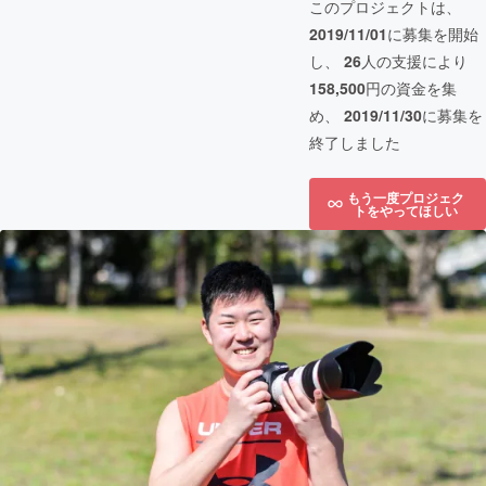
このプロジェクトは、
2019/11/01
に募集を開始
し、
26
人の支援により
158,500
円の資金を集
め、
2019/11/30
に募集を
終了しました
もう一度プロジェク
トをやってほしい