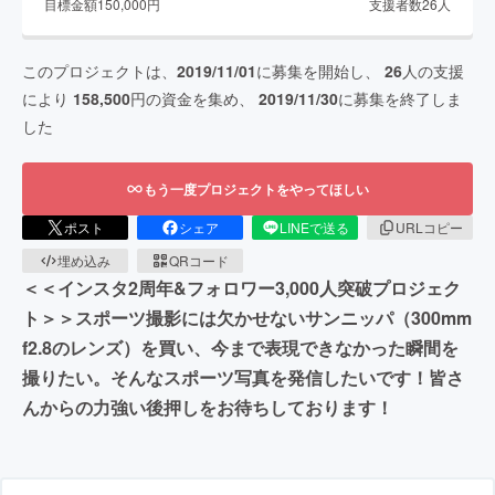
目標金額
150,000
円
支援者数
26
人
このプロジェクトは、
2019/11/01
に募集を開始し、
26
人の支援
により
158,500
円の資金を集め、
2019/11/30
に募集を終了しま
した
もう一度プロジェクトをやってほしい
ポスト
シェア
LINEで送る
URLコピー
埋め込み
QRコード
＜＜インスタ2周年&フォロワー3,000人突破プロジェク
ト＞＞スポーツ撮影には欠かせないサンニッパ（300mm
f2.8のレンズ）を買い、今まで表現できなかった瞬間を
撮りたい。そんなスポーツ写真を発信したいです！皆さ
んからの力強い後押しをお待ちしております！