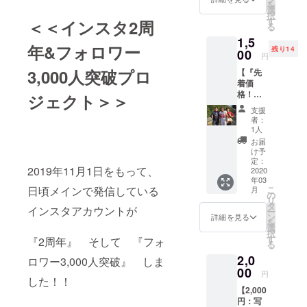
を
ざいま
選
択
す！ ぺ
す
＜＜インスタ2周
る
いさん
1,5
を応援
年&フォロワー
残り14
してく
00
円
ださる
3,000人突破プロ
【『先
人達
着価
へ、
格！』
メール
ジェクト＞＞
1,500
にて感
支援
円：写
謝の気
者：
真集】
持ちを
1人
・年度
お伝え
お届
末に完
しま
け予
成予定
す！
定：
2019年11月1日をもって、
の写真
2020
年03
集
日頃メインで発信している
こ
月
の
リ
タ
インスタアカウントが
ー
ン
詳細を見る
を
選
択
す
『2周年』 そして 『フォ
る
2,0
ロワー3,000人突破』 しま
00
円
した！！
【2,000
円：写