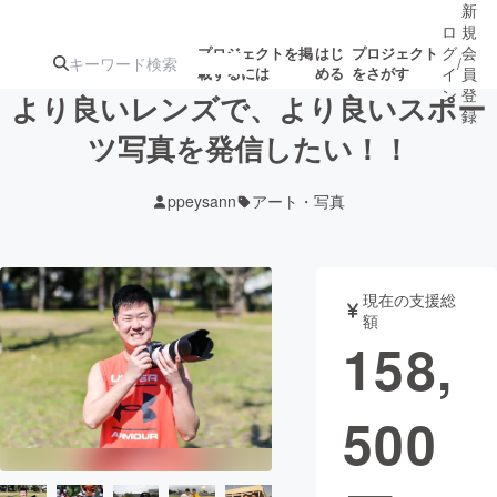
新
ロ
規
グ
会
プロジェクトを掲
はじ
プロジェクト
/
載するには
める
をさがす
イ
員
ン
登
より良いレンズで、より良いスポー
録
ツ写真を発信したい！！
人気のプロ
注目のリ
注目の新着プロ
募集終了が近いプ
もうすぐ公開
ppeysann
アート・写真
ジェクト
ターン
ジェクト
ロジェクト
されます
アート・写真
音楽
現在の支援総
額
158,
テクノロジー・ガジェット
ゲーム・サ
500
映像・映画
書籍・雑誌
ビジネス・起業
チャレンジ