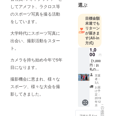
選ぶ
してアメフト、ラクロス等
のスポーツ写真を撮る活動
目標金額
をしています。
未達でも
リターン
大学時代にスポーツ写真に
が届きま
す
(All-in
出会い、撮影活動をスター
方式)
ト。
1,0
00
円
カメラを持ち始め今年で5年
【1,000
円：お
目になります。
礼の
メッ
支援
セー
撮影機会に恵まれ、様々な
者：
ジ】 い
3人
スポーツ、様々な大会を撮
つも応
お届
援して
け予
影してきました。
くださ
定：
る
2019
年12
方々、
こ
月
本当に
の
リ
ありが
タ
ー
とうご
ン
詳細を見る