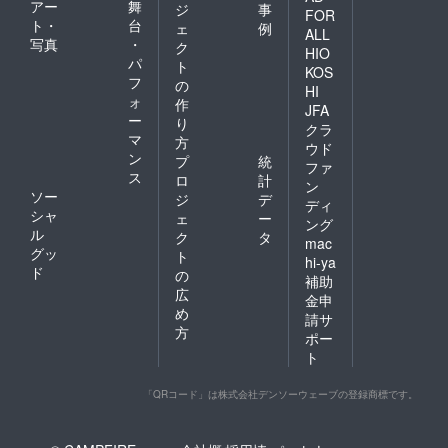
アー
舞
ジ
事
FOR
ト・
台
ェ
例
ALL
写真
・
ク
HIO
パ
ト
KOS
フ
の
HI
ォ
作
JFA
ー
り
クラ
マ
方
ウド
ン
プ
統
ファ
ス
ロ
計
ン
ソー
ジ
デ
ディ
シャ
ェ
ー
ング
ル
ク
タ
mac
グッ
ト
hi-ya
ド
の
補助
広
金申
め
請サ
方
ポー
ト
「QRコード」は株式会社デンソーウェーブの登録商標です。