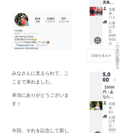
真集】
・年度
支援
末に完
者：
成予定
11人
の写真
お届
集
け予
定：
2020
年03
こ
月
の
リ
タ
ー
ン
詳細を見る
を
選
択
す
る
みなさんに支えられて、こ
5,0
00
円
こまで来れました。
【5000
円：あ
本当にありがとうございま
なたの
写真撮
す！
支援
りに行
者：
きま
6人
す！】
お届
クラウ
け予
ドファ
定：
今回、それを記念して新し
ンディ
2020