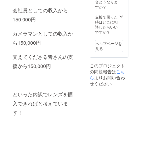
合は、
合どうなりま
交通費
すか？
会社員としての収入から
をご負
担いた
支援で困った
150,000円
だきま
時はどこに相
す。
談したらいい
ですか？
カメラマンとしての収入か
ら150,000円
ヘルプページを
見る
支えてくださる皆さんの支
援から150,000円
このプロジェクト
の問題報告は
こち
ら
よりお問い合わ
せください
といった内訳でレンズを購
入できればと考えていま
す！