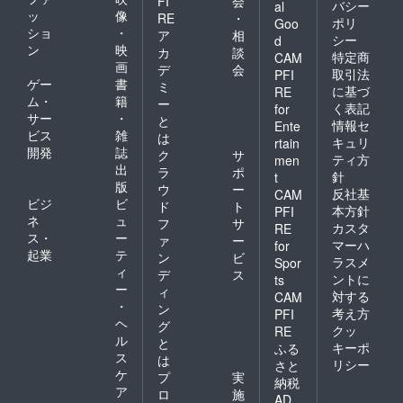
FI
会
バシー
al
ッ
像
RE
・
ポリ
Goo
ショ
・
ア
相
シー
d
ン
映
カ
談
特定商
CAM
画
デ
会
取引法
PFI
ゲー
書
ミ
に基づ
RE
ム・
籍
ー
く表記
for
サー
・
と
情報セ
Ente
ビス
雑
は
キュリ
rtain
開発
誌
ク
サ
ティ方
men
出
ラ
ポ
針
t
版
ウ
ー
反社基
CAM
ビジ
ビ
ド
ト
本方針
PFI
ネ
ュ
フ
サ
カスタ
RE
ス・
ー
ァ
ー
マーハ
for
起業
テ
ン
ビ
ラスメ
Spor
ィ
デ
ス
ントに
ts
ー
ィ
対する
CAM
・
ン
考え方
PFI
ヘ
グ
クッ
RE
ル
と
キーポ
ふる
ス
は
リシー
さと
ケ
プ
実
納税
ア
ロ
施
AD