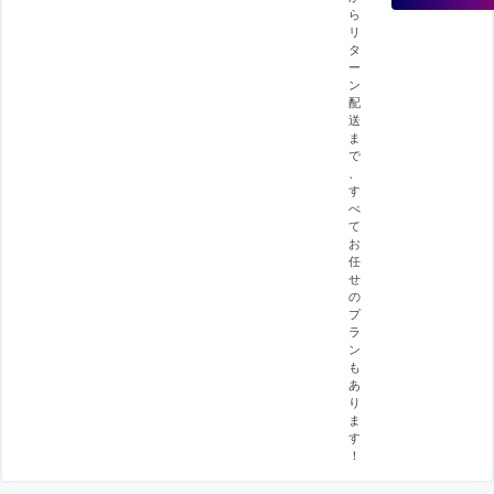
ら
リ
タ
ー
ン
配
送
ま
で
、
す
べ
て
お
任
せ
の
プ
ラ
ン
も
あ
り
ま
す
！