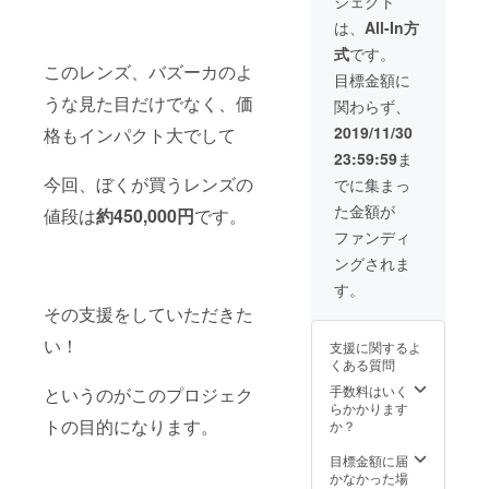
ジェクト
クロス
は、交
以外で
通費を
は、
All-In方
も大丈
ご負担
式
です。
夫で
いただ
このレンズ、バズーカのよ
す。 ご
きま
目標金額に
相談も
す。
うな見た目だけでなく、価
関わらず、
お気軽
に:D ・
2019/11/30
格もインパクト大でして
撮影写
23:59:59
ま
真 100
～200枚
今回、ぼくが買うレンズの
でに集まっ
（ギガ
た金額が
値段は
約450,000円
です。
ファイ
ル便で
ファンディ
お渡し
ングされま
いたし
ます）
す。
※日程調
その支援をしていただきた
整は、
終了後
い！
支援に関するよ
メール
くある質問
にてさ
せてい
手数料はいく
というのがこのプロジェク
ただき
らかかります
ます。
トの目的になります。
か？
※関東以
外の会
目標金額に届
場の場
かなかった場