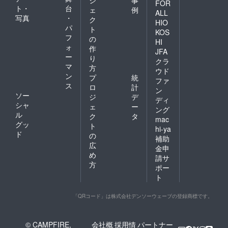
ジ
事
FOR
ト・
台
ェ
例
ALL
写真
・
ク
HIO
パ
ト
KOS
フ
の
HI
ォ
作
JFA
ー
り
クラ
マ
方
ウド
ン
プ
統
ファ
ス
ロ
計
ン
ソー
ジ
デ
ディ
シャ
ェ
ー
ング
ル
ク
タ
mac
グッ
ト
hi-ya
ド
の
補助
広
金申
め
請サ
方
ポー
ト
「QRコード」は株式会社デンソーウェーブの登録商標です。
© CAMPFIRE,
会社概
採用情
パートナー