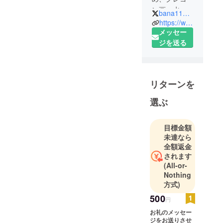
ン画、水彩
bana1104na
画を経て10
https://www.instagram.com/bana1104na/
歳の頃から
メッセー
油絵を始め
ジを送る
ました。
日本風景や
木を好んで
リターンを
多く描いて
います。ま
選ぶ
たデジタル
でのデザイ
目標金額
ンも描いて
未達なら
います。
全額返金
されます
(All-or-
Nothing
方式)
500
円
お礼のメッセー
ジをお送りさせ