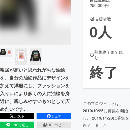
250,000円
まちづくり・地域活性化
支援者数
0
人
CAMPFIRE for Social Good
CAMPFIRE Creation
CAMPFIREふるさと納税
machi-ya
コミュニティ
募集終了まで残
り
終了
敷居が高いと思われがちな油絵
を、自分の油絵作品にデザインを
加えて洋服にし、ファッションを
入り口により多くの人に油絵を身
近に、親しみやすいものとして広
このプロジェクトは、
めたいです。
2019/10/25
に募集を開始
ポスト
シェア
し、
2019/11/28
に募集を
終了しました
LINEで送る
URLコピー