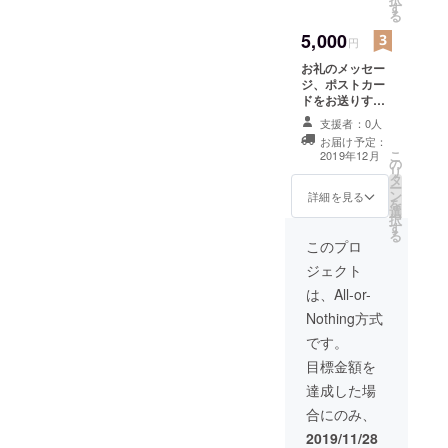
す
る
5,000
円
お礼のメッセー
ジ、ポストカー
ドをお送りする
のに加え、今後
支援者：0人
の進捗をメルマ
お届け予定：
ガ配信。 1 プロ
こ
2019年12月
の
ジェクト開始 2
リ
タ
デザイン確定 3
ー
ン
サンプル完成 4
詳細を見る
を
選
ネット通販の開
択
す
始 全4回を予定
る
しております。
このプロ
ジェクト
は、All-or-
Nothing方式
です。
目標金額を
達成した場
合にのみ、
2019/11/28