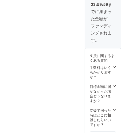
23:59:59
ま
でに集まっ
た金額が
ファンディ
ングされま
す。
支援に関するよ
くある質問
手数料はいく
らかかります
か？
目標金額に届
かなかった場
合どうなりま
すか？
支援で困った
時はどこに相
談したらいい
ですか？