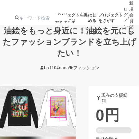
新
ロ
規
グ
会
プロジェクトを掲
はじ
プロジェクト
/
載するには
める
をさがす
イ
員
ン
登
油絵をもっと身近に！油絵を元にし
録
たファッションブランドを立ち上げ
たい！
人気のプロ
注目のリ
注目の新着プロ
募集終了が近いプ
もうすぐ公開
ジェクト
ターン
ジェクト
ロジェクト
されます
ba1104nana
ファッション
アート・写真
音楽
現在の支援総
テクノロジー・ガジェット
ゲーム・サ
額
0
円
映像・映画
書籍・雑誌
0%
ビジネス・起業
チャレンジ
目標金額は