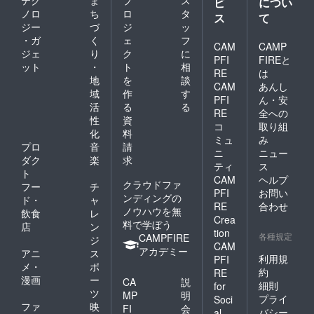
テク
ま
プ
ス
ビ
につい
ノロ
ち
ロ
タ
ス
て
ジー
づ
ジ
ッ
・ガ
く
ェ
フ
CAM
CAMP
ジェ
り
ク
に
PFI
FIREと
ット
・
ト
相
RE
は
地
を
談
CAM
あんし
域
作
す
PFI
ん・安
活
る
る
RE
全への
性
資
コ
取り組
化
料
ミュ
み
プロ
音
請
ニ
ニュー
ダク
楽
求
ティ
ス
ト
CAM
ヘルプ
クラウドファ
フー
チ
PFI
お問い
ンディングの
ド・
ャ
RE
合わせ
ノウハウを無
飲食
レ
Crea
料で学ぼう
店
ン
tion
各種規定
CAMPFIRE
ジ
CAM
アカデミー
アニ
ス
利用規
PFI
メ・
ポ
約
RE
漫画
ー
CA
説
細則
for
ツ
MP
明
プライ
Soci
ファ
映
FI
会
バシー
al