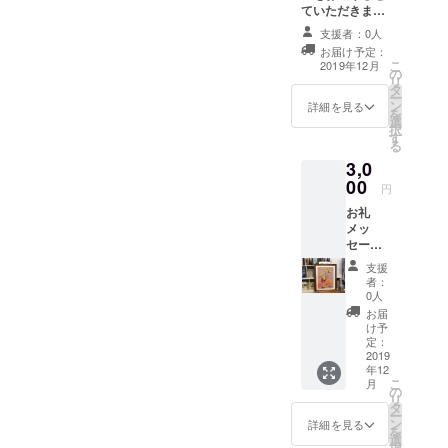
ていただきま
す。
支援者：0人
お届け予定：
こ
2019年12月
の
リ
タ
ー
ン
詳細を見る
を
選
択
す
る
3,0
00
円
お礼
メッ
セージ
に加
支援
え、油
者：
絵を印
0人
刷した
お届
ポスト
け予
カード
定：
をお送
2019
年12
りいた
こ
月
しま
の
リ
す。
タ
ー
ン
詳細を見る
を
選
択