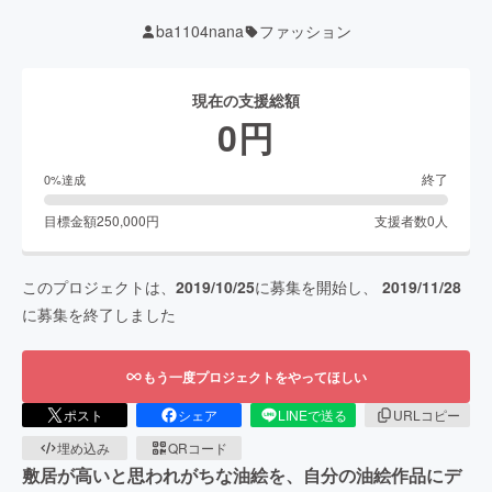
ba1104nana
ファッション
現在の支援総額
0
円
終了
0
%達成
目標金額
250,000
円
支援者数
0
人
このプロジェクトは、
2019/10/25
に募集を開始し、
2019/11/28
に募集を終了しました
もう一度プロジェクトをやってほしい
ポスト
シェア
LINEで送る
URLコピー
埋め込み
QRコード
敷居が高いと思われがちな油絵を、自分の油絵作品にデ