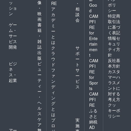
ッ
像
RE
・
ポリ
Goo
ショ
・
ア
相
シー
d
ン
映
カ
談
特定商
CAM
画
デ
会
取引法
PFI
ゲー
書
ミ
に基づ
RE
ム・
籍
ー
く表記
for
サー
・
と
情報セ
Ente
ビス
雑
は
キュリ
rtain
開発
誌
ク
サ
ティ方
men
出
ラ
ポ
針
t
版
ウ
ー
反社基
CAM
ビジ
ビ
ド
ト
本方針
PFI
ネ
ュ
フ
サ
カスタ
RE
ス・
ー
ァ
ー
マーハ
for
起業
テ
ン
ビ
ラスメ
Spor
ィ
デ
ス
ントに
ts
ー
ィ
対する
CAM
・
ン
考え方
PFI
ヘ
グ
クッ
RE
ル
と
キーポ
ふる
ス
は
リシー
さと
ケ
プ
実
納税
ア
ロ
施
AD
アー
舞