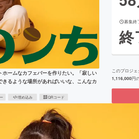
募集終
CAMPFIRE for Social Good
CAMPFIRE Creation
終
CAMPFIREふるさと納税
machi-ya
コミュニティ
このプロジェ
トホームなカフェバーを作りたい。「寂しい
1,116,000
円
できるような場所があればいいな、こんなカ
ピー
埋め込み
QRコード