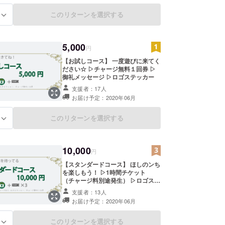
このリターンを選択する
る
5,000
円
【お試しコース】 一度遊びに来てく
ださい☆ ▷チャージ無料１回券 ▷
御礼メッセージ ▷ロゴステッカー
支援者：17人
お届け予定：2020年06月
このリターンを選択する
る
10,000
円
【スタンダードコース】 ほしのンち
を楽しもう！ ▷1時間チケット
（チャージ料別途発生） ▷ロゴス
テッカー ▷チャージ無料3回券
支援者：13人
お届け予定：2020年06月
このリターンを選択する
る