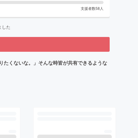
支援者数
58
人
ました
りたくないな。」そんな時皆が共有できるような