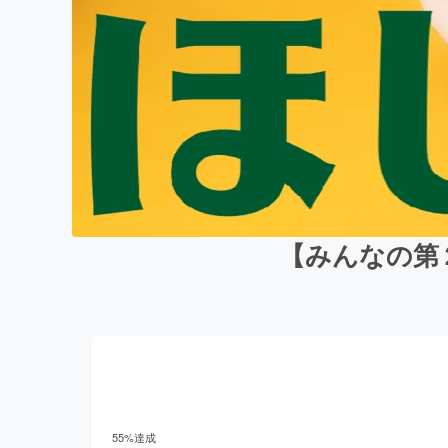
【みんなの第２の
55
%達成