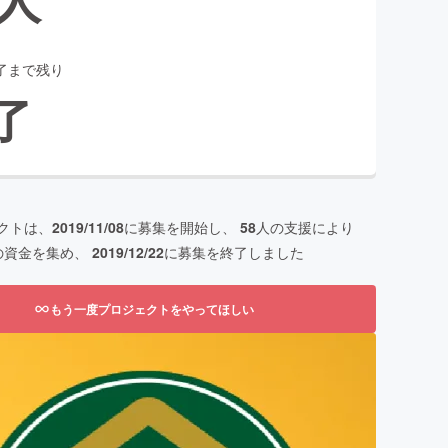
了まで残り
了
クトは、
2019/11/08
に募集を開始し、
58
人の支援により
の資金を集め、
2019/12/22
に募集を終了しました
もう一度プロジェクトをやってほしい