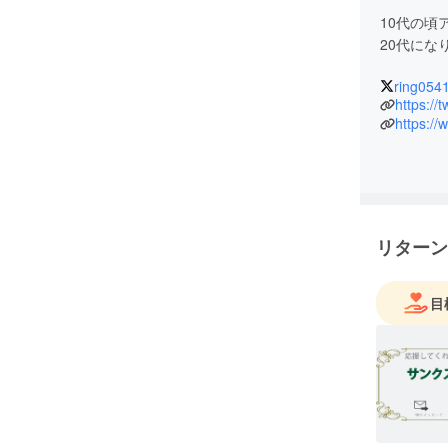
10代の頃
20代にな
ring054
https://
https:/
リターン
目