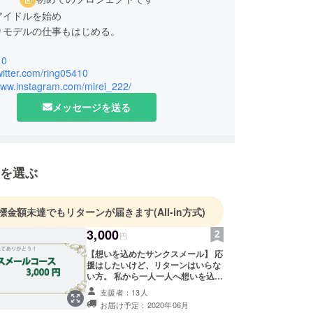
アイドルを始め
りモデルの仕事もはじめる。
10
twitter.com/ring05410
/www.instagram.com/mirei_222/
メッセージを送る
を選ぶ
標金額未達でもリターンが届きます
(All-in方式)
3,000
円
【想いを込めたサンクスメール】 応
援はしたいけど、リターンはいらな
い方。 私から一人一人へ想いを込め
たお礼メールを送らせていただきま
支援者：13人
す。
お届け予定：2020年06月