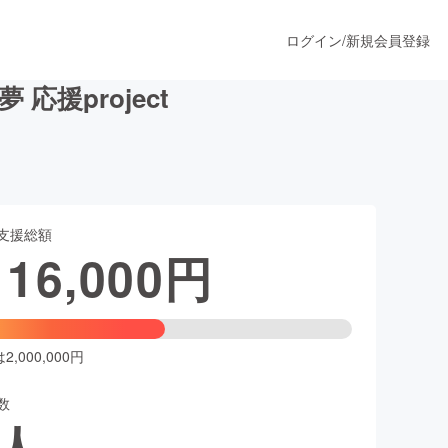
ログイン
/
新規会員登録
応援project
うすぐ公開されます
支援総額
プロダクト
116,000
円
ファッション
スポーツ
,000,000円
数
ア
ソーシャルグッド
人