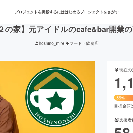
プロジェクトを掲載するには
はじめる
プロジェクトをさがす
家】元アイドルのcafe&bar開業の夢 
hoshino_mirei
フード・飲食店
注目のリターン
注目の新着プロジェクト
募集終了が近いプロジェクト
も
現在の
音楽
舞台・パフォーマンス
1,
ゲーム・サービス開発
フード・飲食店
55%
書籍・雑誌出版
アニメ・漫画
目標金額は2
支援者
チャレンジ
ビューティー・ヘルスケ
58