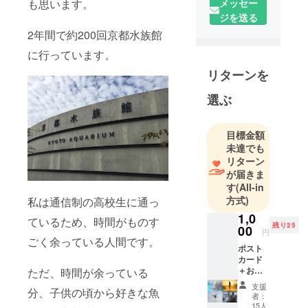
メッセー
も思います。
も多様な子
ジを送る
どもたち
2年間で約200回京都水族館
が、好きな
ことを起点
に行っています。
に、お商売
リターンを
や、研究、
モノづくり
選ぶ
を通して社
会と直接つ
目標金額
ながる体験
未達でも
をする、ア
リターン
ウトプット
が届きま
す
(All-in
ベースの教
方式)
私は通信制の高校生に通っ
室です。
1,0
姉妹校：ス
ているため、時間がものす
残り25
00
タジオアル
円
ごく余っている人間です。
@立命館大
ポスト
カード
学OIC
＋お礼
ただ、時間が余っている
テクノロ
メッ
支援
分、子供の頃から好きな魚
セージ
ジー特化
者：
展示に
15人