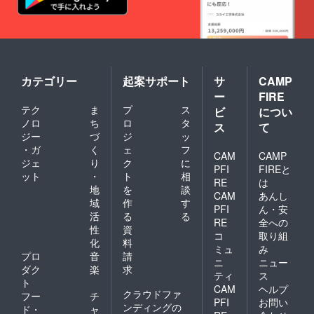
カテゴリー
起案サポート
サ
CAMP
ー
FIRE
テク
ま
プ
ス
ビ
につい
ノロ
ち
ロ
タ
ス
て
ジー
づ
ジ
ッ
・ガ
く
ェ
フ
CAM
CAMP
ジェ
り
ク
に
PFI
FIREと
ット
・
ト
相
RE
は
地
を
談
CAM
あんし
域
作
す
PFI
ん・安
活
る
る
RE
全への
性
資
コ
取り組
化
料
ミュ
み
プロ
音
請
ニ
ニュー
ダク
楽
求
ティ
ス
ト
CAM
ヘルプ
クラウドファ
フー
チ
PFI
お問い
ンディングの
ド・
ャ