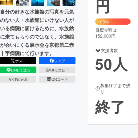
円
自分の好きな水族館の写真を元気
まちづくり・地域活性化
のない人・水族館にいけない人が
103%
いる病院に届けるために、水族館
目標金額は
CAMPFIRE for Social Good
CAMPFIRE Creation
152,000円
に来てもらうのではなく、水族館
CAMPFIREふるさと納税
machi-ya
コミュニティ
が会いにくる展示会を京都第二赤
支援者数
十字病院にて行います。
50
人
ポスト
シェア
LINEで送る
URLコピー
埋め込み
QRコード
募集終了まで残
り
終了