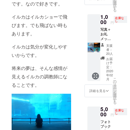
を
刷した
選
です。なので好きです。
択
ブラン
す
る
ケット
1,0
をメッ
イルカはイルカショーで飛
在庫な
セージ
00
し
円
びます。でも飛ばない時も
ととも
写真＋
にお届
あります。
お礼
けさせ
メッ
ていた
セージ
だきま
支援
イルカは気分が変化しやす
展示に
す。
者：
使用す
20人
いからです。
る写真
お届
をL版に
け予
て印刷
定：
将来の夢は、そんな感情が
させて
2020
年02
いただ
見えるイルカの調教師にな
こ
月
き、
の
リ
ることです。
メッ
タ
ー
セージ
ン
詳細を見る
を
ととも
選
択
にお届
す
る
けさせ
5,0
ていた
在庫な
だきま
00
し
円
す。
フォト
ブック