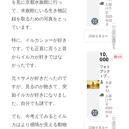
校：寺子屋
を見に京都水族館に行っ
使用す
お届
LABO（京
る写真
け予
て、水族館にいる生き物記
をポス
定：
都、大阪、
トカー
2020
録を取るための写真をとっ
東京）
年02
ドにて
こ
月
印刷さ
ています。
の
リ
せてい
タ
ー
ただ
ン
詳細を見る
を
特に、イルカショーが好き
き、
選
択
メッ
す
る
です。でも正直に言うと昔
セージ
10,
ととも
からイルカが好きではな
残り5
にお届
000
円
けさせ
かったです。
フォト
ていた
ブック
だきま
＋ブラ
す。
元々サメが好きだったので
ンケッ
支援
ト＋お
すが、見るのが飽きて、突
者：
礼メッ
5人
如イルカが好きになりまし
セージ
お届
展示に
け予
た。自分でも謎です。
使用す
定：
る写真
2020
年02
をフォ
でも、今考えてみるとイル
こ
月
トブッ
の
リ
クと写
タ
カはより感情が見える動物
ー
真を印
ン
詳細を見る