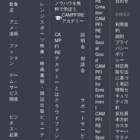
RE
合わせ
ノウハウを無
飲食
レ
Crea
料で学ぼう
店
ン
tion
各種規定
CAMPFIRE
ジ
CAM
アカデミー
アニ
ス
利用規
PFI
メ・
ポ
約
RE
漫画
ー
CA
説
細則
for
ツ
MP
明
プライ
Soci
ファ
映
FI
会
バシー
al
ッ
像
RE
・
ポリ
Goo
ショ
・
ア
相
シー
d
ン
映
カ
談
特定商
CAM
画
デ
会
取引法
PFI
ゲー
書
ミ
に基づ
RE
ム・
籍
ー
く表記
for
サー
・
と
情報セ
Ente
ビス
雑
は
キュリ
rtain
開発
誌
ク
サ
ティ方
men
出
ラ
ポ
針
t
版
ウ
ー
反社基
CAM
ビジ
ビ
ド
ト
本方針
PFI
ネ
ュ
フ
サ
カスタ
RE
ス・
ー
ァ
ー
マーハ
for
起業
テ
ン
ビ
ラスメ
Spor