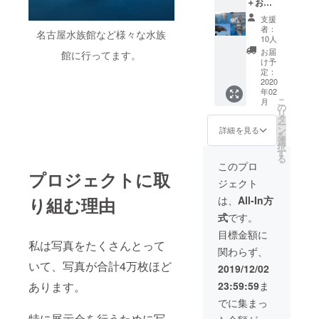
＋お礼
のメッ
支援
セージ
者：
名古屋水族館など様々な水族
展示に
10人
使用す
お届
館に行ってます。
る写真
け予
をフォ
定：
トブッ
2020
年02
クにさ
こ
月
せてい
の
リ
ただ
タ
ー
き、
ン
詳細を見る
を
メッ
選
択
セージ
す
る
ととも
このプロ
にお届
プロジェクトに取
ジェクト
けさせ
ていた
は、
All-In方
り組む理由
だきま
式
です。
す。
目標金額に
私は写真をたくさんとって
関わらず、
いて、写真が合計4万枚ほど
2019/12/02
23:59:59
ま
あります。
でに集まっ
特に展示会を行うために写