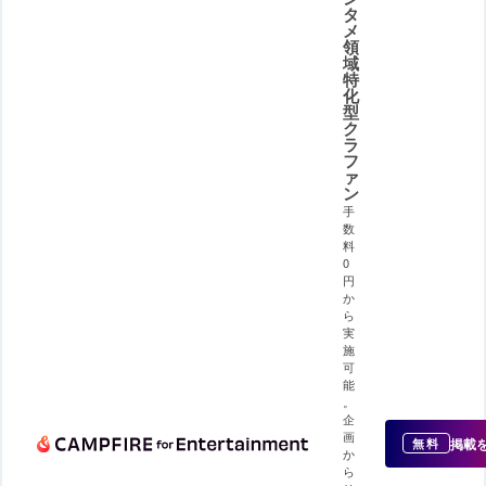
タ
メ
領
域
特
化
型
ク
ラ
フ
ァ
ン
手
数
料
0
円
か
ら
実
施
可
能
。
企
画
掲載
無料
か
ら