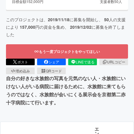
目標金額
152,000
円
支援者数
50
人
このプロジェクトは、
2019/11/18
に募集を開始し、
50
人の支援
により
157,000
円の資金を集め、
2019/12/02
に募集を終了しま
した
もう一度プロジェクトをやってほしい
ポスト
シェア
LINEで送る
URLコピー
埋め込み
QRコード
自分の好きな水族館の写真を元気のない人・水族館にい
けない人がいる病院に届けるために、水族館に来てもら
うのではなく、水族館が会いにくる展示会を京都第二赤
十字病院にて行います。
エ
ン