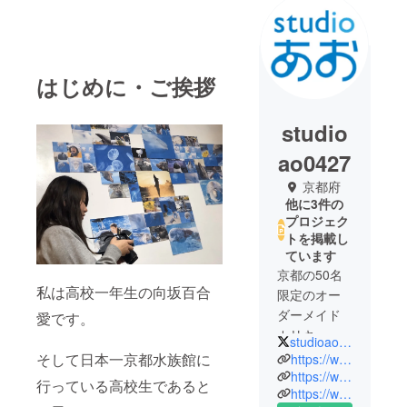
はじめに・ご挨拶
studio
ao0427
京都府
他に3件の
プロジェク
トを掲載し
ています
京都の50名
私は高校一年生の向坂百合
限定のオー
ダーメイド
愛です。
カリキュラ
studioao_coleyo
ムPBL教室で
そして日本一京都水族館に
https://www.youtube.com/watch?v=mVLf9Gm0SLU
す。
https://www.coleyo.info/
行っている高校生であると
https://www.terakoya-labo.com/
学校も学年