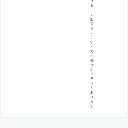
リ
タ
ー
ン
配
送
ま
で
、
す
べ
て
お
任
せ
の
プ
ラ
ン
も
あ
り
ま
す
！