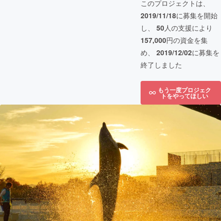
このプロジェクトは、
2019/11/18
に募集を開始
し、
50
人の支援により
157,000
円の資金を集
め、
2019/12/02
に募集を
終了しました
もう一度プロジェク
トをやってほしい