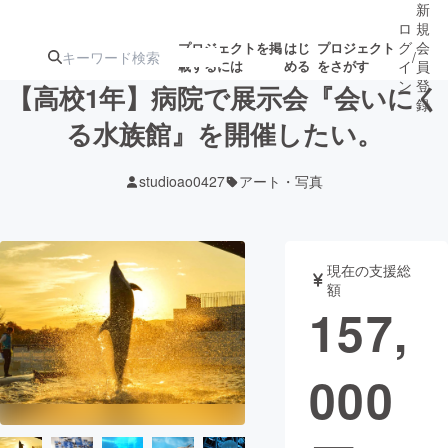
新
ロ
規
グ
会
プロジェクトを掲
はじ
プロジェクト
/
載するには
める
をさがす
イ
員
ン
登
【高校1年】病院で展示会『会いにく
録
る水族館』を開催したい。
人気のプロ
注目のリ
注目の新着プロ
募集終了が近いプ
もうすぐ公開
studioao0427
アート・写真
ジェクト
ターン
ジェクト
ロジェクト
されます
アート・写真
音楽
現在の支援総
額
157,
テクノロジー・ガジェット
ゲーム・サ
000
映像・映画
書籍・雑誌
ビジネス・起業
チャレンジ