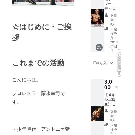
クでウォー
レー
ディン
ターフロン
グカー
支援
ト初の
ド 】
者：
3000円
☆はじめに・ご挨
0人
カス野
リング
お届
郎プロ
け予
拶
ソウル20周
レスに
定：
参戦し
2019
年記念｢メリ
年12
ている
ケンパーク
こ
月
プロレ
の
リ
プロレス
スラー
タ
これまでの活動
ー
の非売
ン
フェス｣を開
詳細を見る
を
品ト
選
催。
択
レー
す
る
ディン
こんにちは。
3,0
グカー
6500人
ドをラ
00
円
の観衆を集
ンダム
プロレスラー藤永幸司で
【メキ
に提供
める。
シコ写
す。
真】
2020年 コ
3000円
支援
メキシ
ロナ禍によ
者：
コ旅の
0人
り大会の延
印象に
お届
・少年時代、アントニオ猪
残る場
期や中止が
け予
面や景
定：