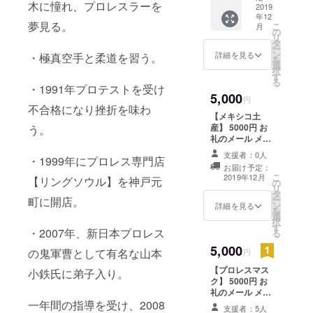
増える中、
木に憧れ、プロレスラーを
色をカ
2019
年12
メラに
夢見る。
こ
月
納め、
の
充分な
リ
ランダ
タ
工夫と対策
ー
ムに提
ン
詳細を見る
・極真空手と柔道を習う。
を
とお客様の
供
選
択
す
協力のもと
る
・1991年プロテストを受け
5,000
円
不合格になり挫折を味わ
12月に
【メキシコ土
ハーバース
産】 5000円 お
う。
礼のメール メキ
タジオにて
シコ遠征中に購
プロレスイ
支援者：0人
・1999年にプロレス専門店
入予定のメキシ
お届け予定：
ベントを開
コ土産。メキシ
こ
2019年12月
【リングソウル】を神戸元
の
コならではの雑
催した。
リ
タ
貨など
ー
町に開店。
ン
詳細を見る
を
選
択
す
・2007年、新日本プロレス
コロナ
る
禍のなか、
5,000
の鬼軍曹として有名な山本
円
KOBEメリケ
【プロレスマス
小鉄氏に弟子入り。
ンプロレス
ク】 5000円 お
礼のメール メキ
実行委員会
一年間の指導を受け、2008
シコのプロレス
を立ち上げ
支援者：5人