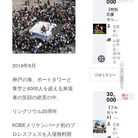
000
円
​【特別
応援
セッ
ト】
支援
10000
者：
円 お礼
2人
のメー
お届
ル マス
け予
ク T
定：
シャツ
2019
年12
※Ｍ・Ｌ
こ
月
からサ
の
2019年9月
リ
イズを
タ
ー
お選び
ン
詳細を見る
を
下さい
神戸の海、ポートタワーと
選
択
遠征
す
る
青空と6000人を超える来場
後、初
30,
の試合
残り
者の笑顔の絶景の中、
新しい
000
100
円
プロレ
【フル
スラー
リングソウル20周年
セット
『藤永
A】 お
幸司』
礼の
を初披
KOBEメリケンパーク初のプ
支援
メール ​
露 チ
者：
トレー
ケット
ロレスフェスを入場無料開
0人
ディン
（12/13