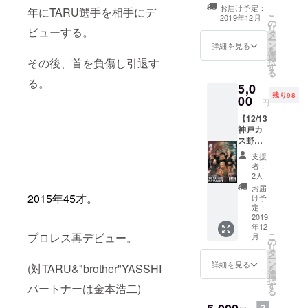
会場などで販売
お届け予定：
年にTARU選手を相手にデ
る。
しているレプリ
こ
2019年12月
の
カマスク
リ
ビューする。
タ
ー
2021年 3月
ン
詳細を見る
を
選
27日 KOBE
その後、首を負傷し引退す
択
す
メリケンプ
る
る。
5,0
ロレス旗揚
残り98
00
げ
円
【12/13
神戸カ
ス野郎
チケッ
支援
ト】
者：
5000円
2人
お礼の
お届
メール
2015年45才。
け予
遠征
定：
後、初
2019
年12
の試合
プロレス再デビュー。
こ
月
新しい
の
リ
プロレ
タ
ー
スラー
ン
詳細を見る
(対TARU&"brother"YASSHI
を
『藤永
選
択
幸司』
す
パートナーは金本浩二)
る
を初披
露​​ チ