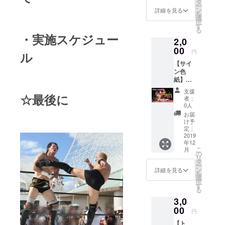
タ
ー
を相手に東
ン
詳細を見る
を
選
京でデ
択
す
る
ビューす
・実施スケジュー
2,0
る。
00
円
ル
【サイ
その
ン色
後ーーーー
紙】
。
2000円
支援
☆最後に
藤永幸
者：
司とブ
0人
2015年 闘
ラザー
お届
いの場を地
ヤッ
け予
シーの
定：
元神戸に移
寄せ書
2019
し、上屋劇
年12
きサイ
こ
月
ン色紙1
場、VARITな
の
リ
枚
タ
どで17大会
ー
ン
詳細を見る
を
を行う。
選
択
す
2019年
る
KOBE ALIVE
3,0
にてKOBEメ
00
円
リケンパー
【ト