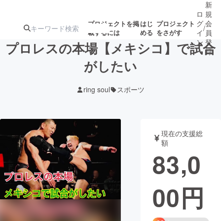
新
ロ
規
グ
会
プロジェクトを掲
はじ
プロジェクト
/
載するには
める
をさがす
イ
員
ン
登
プロレスの本場【メキシコ】で試合
録
がしたい
人気のプロ
注目のリ
注目の新着プロ
募集終了が近いプ
もうすぐ公開
ring soul
スポーツ
ジェクト
ターン
ジェクト
ロジェクト
されます
アート・写真
音楽
現在の支援総
額
83,0
テクノロジー・ガジェット
ゲーム・サ
00
円
映像・映画
書籍・雑誌
ビジネス・起業
チャレンジ