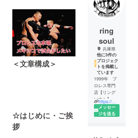
ring
soul
兵庫県
他に3件の
プロジェク
＜文章構成＞
トを掲載し
ています
1999年 プ
ロレス専門
店【リング
ソウル】を
https://meripro.themedia.jp
神戸元町に
メッセー
オープン。
☆はじめに・ご挨
ジを送る
拶
2006年 初
の自主興行