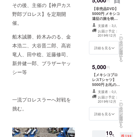
5,000
円
ケット
その後、主催の【神戸カス
【非売品DVD】
（12/13
野郎プロレス】を定期開
5000円 メキシコ
日神戸
遠征の旅を映像
カス野
催。
で残し、編集し
郎プロ
支援者：3人
たもの。練習風
レス 1F
お届け予定：
景や、旅の珍道
スタン
こ
2019年12月
船木誠勝、鈴木みのる、金
の
中など
ディン
リ
タ
グチ
本浩二、大谷晋二郎、高岩
ー
ン
ケッ
詳細を見る
を
選
ト）
竜人、田中稔、近藤修司、
択
す
る
新井健一郎、ブラザーヤッ
5,000
円
シー等
【メキシコプロ
レスTシャツ】
5000円 お礼の
メール 本場プロ
支援者：0人
レス会場に売っ
お届け予定：
一流プロレスラーへ対戦を
てあるレアなプ
こ
2019年12月
の
ロレスTシャツ1
リ
挑む。
タ
枚 ※Ｍ・Ｌから
ー
ン
サイズをお選び
詳細を見る
を
選
下さい
択
す
る
10,
残り98