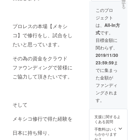
択
ケット2
売品
す
る
枚 レプ
DVD T
このプロ
リカマ
シャツ
ジェクト
スク 旅
※M・L
の珍道
からサ
は、
All-In方
プロレスの本場【メキシ
中非売
イズを
式
です。
品DVD
お選び
コ】で修行をし、試合をし
Tシャツ
下さい​​
目標金額に
※Ｍ・Ｌ
たいと思っています。
メキシ
関わらず、
からサ
コ土産
イズを
写真
2019/11/30
その為の資金をクラウド
お選び
23:59:59
ま
下さい
ファウンディングで皆様に
メキシ
でに集まっ
コ土産
ご協力して頂きたいです。
た金額が
写真
ファンディ
ングされま
す。
そして
支援に関するよ
メキシコ修行で得た経験を
くある質問
手数料はいく
日本に持ち帰り、
らかかります
か？