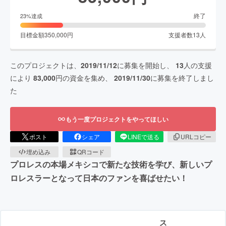
終了
23
%達成
目標金額
350,000
円
支援者数
13
人
このプロジェクトは、
2019/11/12
に募集を開始し、
13
人の支援
により
83,000
円の資金を集め、
2019/11/30
に募集を終了しまし
た
もう一度プロジェクトをやってほしい
ポスト
シェア
LINEで送る
URLコピー
埋め込み
QRコード
プロレスの本場メキシコで新たな技術を学び、新しいプ
ロレスラーとなって日本のファンを喜ばせたい！
ス