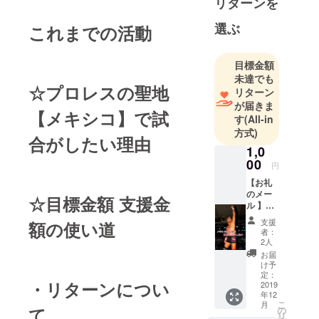
リターンを
｢新宿カス野
郎プロレス｣
選ぶ
これまでの活動
を東京にて
開催。
目標金額
未達でも
以降全
☆プロレスの聖地
リターン
18大会を東
が届きま
京で開催。
【メキシコ】で試
す
(All-in
方式)
合がしたい理由
2007年 新
1,0
日本プロレ
00
円
スの鬼コー
【お礼
チとして有
のメー
☆目標金額 支援金
ル 】
名な山本小
1000円
鉄氏に弟子
支援
額の使い道
感謝の
者：
入り。
気持ち
2人
を込め
お届
たメー
け予
一年間
ル
定：
・リターンについ
の指導を受
2019
年12
け、2008年
こ
月
て
の
リ
にTARU選手