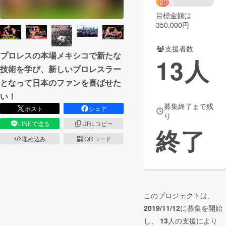
23%
目標金額は
まちづくり・地域活性化
350,000円
支援者数
CAMPFIRE for Social Good
CAMPFIRE Creation
プロレスの本場メキシコで新たな
13
人
CAMPFIREふるさと納税
machi-ya
コミュニティ
技術を学び、新しいプロレスラー
となって日本のファンを喜ばせた
い！
募集終了まで残
ポスト
シェア
り
LINEで送る
URLコピー
終了
埋め込み
QRコード
このプロジェクトは、
2019/11/12
に募集を開始
し、
13
人の支援により