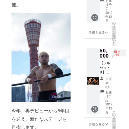
お届
グカー
催。
日神戸
け予
ド サイ
カス野
定：
ン色紙​​​
2019
郎プロ
年12
遠征
レス 2F
こ
月
後、初
スタン
の
リ
の試合
ディン
タ
ー
新しい
グチ
ン
詳細を見る
を
プロレ
ケッ
選
択
スラー
ト）
す
る
『藤永
50,
幸司』
残り
を初披
000
100
円
露 チ
【フル
ケット
セット
（12/13
B】
日神戸
50000
カス野
支援
円 お礼
郎プロ
者：
のメー
レス 1F
0人
ル ト
スタン
お届
レー
ディン
け予
ディン
グチ
定：
グカー
2019
ケッ
年12
ド サイ
ト）​​ レ
今年、再デビューから5年目
こ
月
ン色紙
プリカ
の
リ
を迎え、新たなステージを
12/13指
マスク
タ
ー
定席ペ
旅の珍
ン
詳細を見る
を
目指します。
アチ
道中非
選