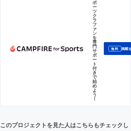
ポ
ー
ツ
ク
ラ
フ
ァ
ン
を
専
門
掲載
無料
サ
ポ
ー
ト
付
き
で
始
め
よ
う
！
このプロジェクトを見た人はこちらもチェックし