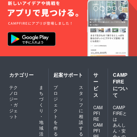
カテゴリー
起案サポート
サ
CAMP
ー
FIRE
テク
ま
プ
ス
ビ
につい
ノロ
ち
ロ
タ
ス
て
ジー
づ
ジ
ッ
・ガ
く
ェ
フ
CAM
CAMP
ジェ
り
ク
に
PFI
FIREと
ット
・
ト
相
RE
は
地
を
談
CAM
あんし
域
作
す
PFI
ん・安
活
る
る
RE
全への