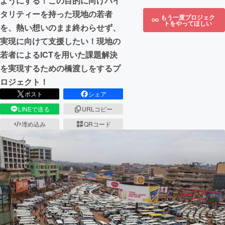
ようにする！この目的に向けバイ
タリティーを持った現地の若者
もう一度プロジェク
トをやってほしい
を、熱い想いのまま終わらせず、
実現に向けて支援したい！現地の
若者によるICTを用いた課題解決
を実現するための橋渡しをするプ
ロジェクト！
ポスト
シェア
LINEで送る
URLコピー
埋め込み
QRコード