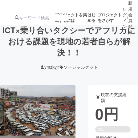
新
ロ
規
グ
会
プロジェクトを掲
はじ
プロジェクト
/
載するには
める
をさがす
イ
員
ン
登
ICT×乗り合いタクシーでアフリカに
録
おける課題を現地の若者自らが解
決！！
人気のプロ
注目のリ
注目の新着プロ
募集終了が近いプ
もうすぐ公開
ジェクト
ターン
ジェクト
ロジェクト
されます
ymzkyjr
ソーシャルグッド
アート・写真
音楽
現在の支援総
テクノロジー・ガジェット
ゲーム・サ
額
0
円
映像・映画
書籍・雑誌
0%
ビジネス・起業
チャレンジ
目標金額は