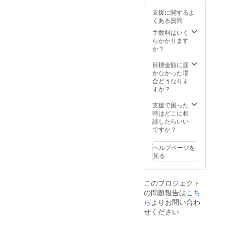
プ名を記入くだ
さい
支援に関するよ
くある質問
手数料はいく
らかかります
か？
目標金額に届
かなかった場
合どうなりま
すか？
支援で困った
時はどこに相
談したらいい
ですか？
ヘルプページを
見る
このプロジェクト
の問題報告は
こち
ら
よりお問い合わ
せください