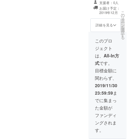
て情報交換でき
支援者：0人
ます！ スカイプ
お届け予定：
を用いて、ウガ
こ
2019年12月
の
ンダの現地の起
リ
タ
業家精神にあふ
ー
ン
れた若者とコ
詳細を見る
を
選
ミュニケーショ
択
す
ンができます。
る
内容はご支援者
このプロ
の意思を尊重
ジェクト
し、現地での活
動に対する質問
は、
All-In方
や、ウガンダ全
式
です。
体に対する質
問、ウガンダで
目標金額に
の起業に向けた
関わらず、
相談など、希望
するトピックに
2019/11/30
応じて情報交換
23:59:59
ま
をすることがで
きます。 有効期
でに集まっ
限は2019年12月
た金額が
1日から2020年3
月1日までとなり
ファンディ
ます。 備考欄に
ングされま
スカイプアカウ
ントが特定でき
す。
るよう、スカイ