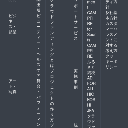
ク
サ
ティ方
men
出
ラ
ポ
針
t
版
ウ
ー
反社基
CAM
ビジ
ビ
ド
ト
本方針
PFI
ネ
ュ
フ
サ
カスタ
RE
ス・
ー
ァ
ー
マーハ
for
起業
テ
ン
ビ
ラスメ
Spor
ィ
デ
ス
ントに
ts
ー
ィ
対する
CAM
・
ン
考え方
PFI
ヘ
グ
クッ
RE
ル
と
キーポ
ふる
ス
は
リシー
さと
ケ
プ
実
納税
ア
ロ
施
AD
アー
舞
ジ
事
FOR
ト・
台
ェ
例
ALL
写真
・
ク
HIO
パ
ト
KOS
フ
の
HI
ォ
作
JFA
ー
り
クラ
マ
方
ウド
ン
プ
統
ファ