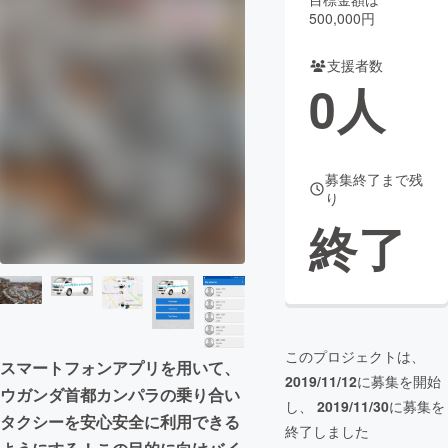
500,000円
まちづくり・地域活性化
支援者数
0
人
CAMPFIRE for Social Good
CAMPFIRE Creation
CAMPFIREふるさと納税
machi-ya
コミュニティ
募集終了まで残
り
終了
このプロジェクトは、
スマートフォンアプリを用いて、
2019/11/12
に募集を開始
ウガンダ首都カンパラの乗り合い
し、
2019/11/30
に募集を
タクシーを安心安全に利用できる
終了しました