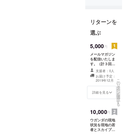
リターンを
選ぶ
5,000
円
メールマガジン
を配信いたしま
す。（計３回）
本プロジェクト
支援者：0人
の進捗状況、利
お届け予定：
用者の声をまと
こ
2019年12月
の
めたメールマガ
リ
タ
ジン（日本語）
ー
ン
を配信します。
詳細を見る
を
選
メールマガジン
択
す
は、2019年12
る
月、2020年1
10,000
月、2月に配信す
円
る予定です。
ウガンダの現地
状況を現地の若
者とスカイプに