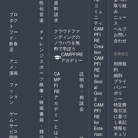
性
資
コ
取り組
化
料
ミュ
み
プロ
音
請
ニ
ニュー
ダク
楽
求
ティ
ス
ト
CAM
ヘルプ
クラウドファ
フー
チ
PFI
お問い
ンディングの
ド・
ャ
RE
合わせ
ノウハウを無
飲食
レ
Crea
料で学ぼう
店
ン
tion
各種規定
CAMPFIRE
ジ
CAM
アカデミー
アニ
ス
利用規
PFI
メ・
ポ
約
RE
漫画
ー
CA
説
細則
for
ツ
MP
明
プライ
Soci
ファ
映
FI
会
バシー
al
ッ
像
RE
・
ポリ
Goo
ショ
・
ア
相
シー
d
ン
映
カ
談
特定商
CAM
画
デ
会
取引法
PFI
ゲー
書
ミ
に基づ
RE
ム・
籍
ー
く表記
for
サー
・
と
情報セ
Ente
ビス
雑
は
キュリ
rtain
開発
誌