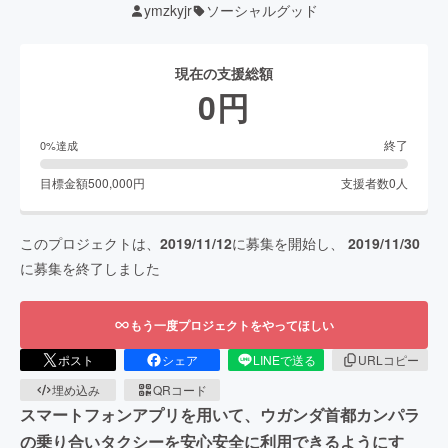
ymzkyjr
ソーシャルグッド
現在の支援総額
0
円
終了
0
%達成
目標金額
500,000
円
支援者数
0
人
このプロジェクトは、
2019/11/12
に募集を開始し、
2019/11/30
に募集を終了しました
もう一度プロジェクトをやってほしい
ポスト
シェア
LINEで送る
URLコピー
埋め込み
QRコード
スマートフォンアプリを用いて、ウガンダ首都カンパラ
の乗り合いタクシーを安心安全に利用できるようにす