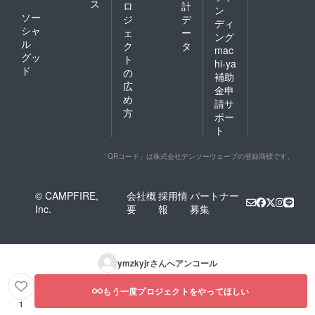
ス
ロ
計
ン
ソー
ジ
デ
ディ
シャ
ェ
ー
ング
ル
ク
タ
mac
グッ
ト
hi-ya
ド
の
補助
広
金申
め
請サ
方
ポー
ト
「QRコード」は株式会社デンソーウェーブの登録商標です。
© CAMPFIRE,
会社概
採用情
パートナー
Inc.
要
報
募集
ymzkyjr
さんへアンコール
もう一度プロジェクトをやってほしい
1