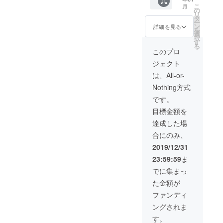
ループ
こ
月
に招待
の
リ
し、そ
タ
ー
こで営
ン
詳細を見る
を
業情報
選
択
をお伝
す
る
えした
このプロ
り、予
ジェクト
約など
を承り
は、All-or-
ます。
Nothing方式
です。
目標金額を
達成した場
合にのみ、
2019/12/31
23:59:59
ま
でに集まっ
た金額が
ファンディ
ングされま
す。