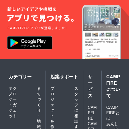
カテゴリー
起案サポート
サ
CAMP
ー
FIRE
テク
ま
プ
ス
ビ
につい
ノロ
ち
ロ
タ
ス
て
ジー
づ
ジ
ッ
・ガ
く
ェ
フ
CAM
CAMP
ジェ
り
ク
に
PFI
FIREと
ット
・
ト
相
RE
は
地
を
談
CAM
あんし
域
作
す
PFI
ん・安