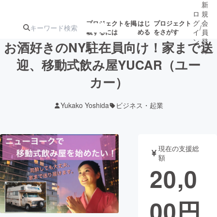
新
ロ
規
グ
会
プロジェクトを掲
はじ
プロジェクト
/
載するには
める
をさがす
イ
員
ン
登
お酒好きのNY駐在員向け！家まで送
録
迎、移動式飲み屋YUCAR（ユー
カー）
人気のプロ
注目のリ
注目の新着プロ
募集終了が近いプ
もうすぐ公開
ジェクト
ターン
ジェクト
ロジェクト
されます
Yukako Yoshida
ビジネス・起業
アート・写真
音楽
現在の支援総
テクノロジー・ガジェット
ゲーム・サ
額
20,0
映像・映画
書籍・雑誌
00
円
ビジネス・起業
チャレンジ