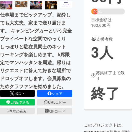
まちづくり・地域活性化
20%
仕事場までピックアップ、泥酔し
目標金額は
ても大丈夫、家まで送り届けま
100,000円
CAMPFIRE for Social Good
CAMPFIRE Creation
す。 キャンピングカーという完全
CAMPFIREふるさと納税
machi-ya
コミュニティ
プライベートな空間でゆっくり
支援者数
3
人
しっぽりと駐在員同士のネット
ワーキングを楽しめます。 5席限
定でマンハッタンを周遊。帰りは
リクエストに答えて好きな場所で
募集終了まで残
ドロップオフします。会員募集の
り
終了
ためクラファンを始めました。
ポスト
シェア
LINEで送る
URLコピー
埋め込み
QRコード
このプロジェクトは、