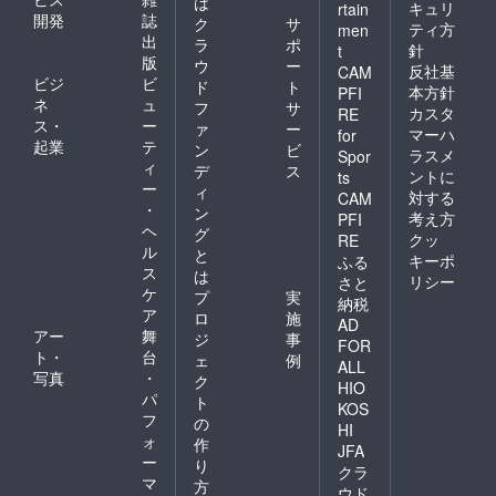
は
キュリ
rtain
開発
誌
ク
サ
ティ方
men
出
ラ
ポ
針
t
版
ウ
ー
反社基
CAM
ビジ
ビ
ド
ト
本方針
PFI
ネ
ュ
フ
サ
カスタ
RE
ス・
ー
ァ
ー
マーハ
for
起業
テ
ン
ビ
ラスメ
Spor
ィ
デ
ス
ントに
ts
ー
ィ
対する
CAM
・
ン
考え方
PFI
ヘ
グ
クッ
RE
ル
と
キーポ
ふる
ス
は
リシー
さと
ケ
プ
実
納税
ア
ロ
施
AD
アー
舞
ジ
事
FOR
ト・
台
ェ
例
ALL
写真
・
ク
HIO
パ
ト
KOS
フ
の
HI
ォ
作
JFA
ー
り
クラ
マ
方
ウド