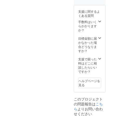
支援に関するよ
くある質問
手数料はいく
らかかります
か？
目標金額に届
かなかった場
合どうなりま
すか？
支援で困った
時はどこに相
談したらいい
ですか？
ヘルプページを
見る
このプロジェクト
の問題報告は
こち
ら
よりお問い合わ
せください