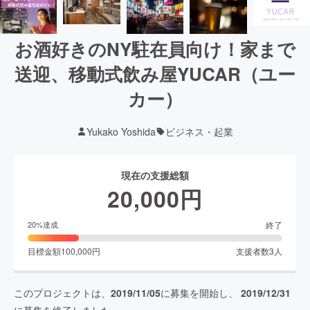
お酒好きのNY駐在員向け！家まで
送迎、移動式飲み屋YUCAR（ユー
カー）
Yukako Yoshida
ビジネス・起業
現在の支援総額
20,000
円
終了
20
%達成
目標金額
100,000
円
支援者数
3
人
このプロジェクトは、
2019/11/05
に募集を開始し、
2019/12/31
に募集を終了しました