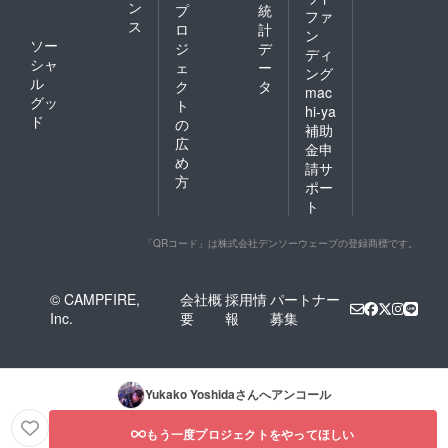
ン
プ
統
ファ
ス
ロ
計
ン
ソー
ジ
デ
ディ
シャ
ェ
ー
ング
ル
ク
タ
mac
グッ
ト
hi-ya
ド
の
補助
広
金申
め
請サ
方
ポー
ト
「QRコード」は株式会社デンソーウェーブの登録商標です。
© CAMPFIRE,
会社概
採用情
パートナー
Inc.
要
報
募集
Yukako Yoshida
さんへアンコール
もう一度プロジェクトをやってほしい