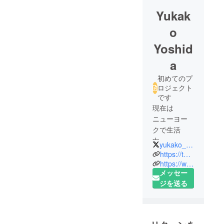
Yukak
o
Yoshid
a
初めてのプ
ロジェクト
です
現在は
ニューヨー
クで生活
中。
yukako_julia
NY歴2年目に
https://twitter.com/yukako_julia
突入！
https://www.instagram.com/yukako_julia/
メッセー
ジを送る