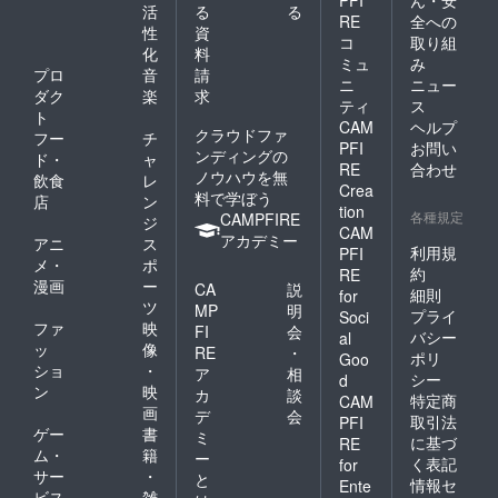
活
る
る
RE
全への
性
資
コ
取り組
化
料
ミュ
み
プロ
音
請
ニ
ニュー
ダク
楽
求
ティ
ス
ト
CAM
ヘルプ
クラウドファ
フー
チ
PFI
お問い
ンディングの
ド・
ャ
RE
合わせ
ノウハウを無
飲食
レ
Crea
料で学ぼう
店
ン
tion
各種規定
CAMPFIRE
ジ
CAM
アカデミー
アニ
ス
利用規
PFI
メ・
ポ
約
RE
漫画
ー
CA
説
細則
for
ツ
MP
明
プライ
Soci
ファ
映
FI
会
バシー
al
ッ
像
RE
・
ポリ
Goo
ショ
・
ア
相
シー
d
ン
映
カ
談
特定商
CAM
画
デ
会
取引法
PFI
ゲー
書
ミ
に基づ
RE
ム・
籍
ー
く表記
for
サー
・
と
情報セ
Ente
ビス
雑