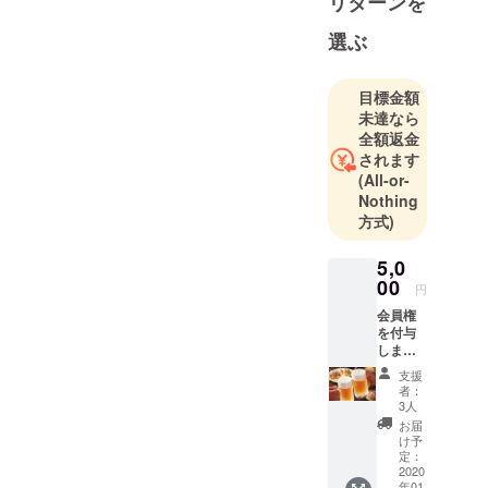
リターンを
選ぶ
目標金額
未達なら
全額返金
されます
(All-or-
Nothing
方式)
5,0
00
円
会員権
を付与
しま
す。 会
支援
員にな
者：
ると、
3人
会員限
お届
定の
け予
チャッ
定：
トグ
2020
年01