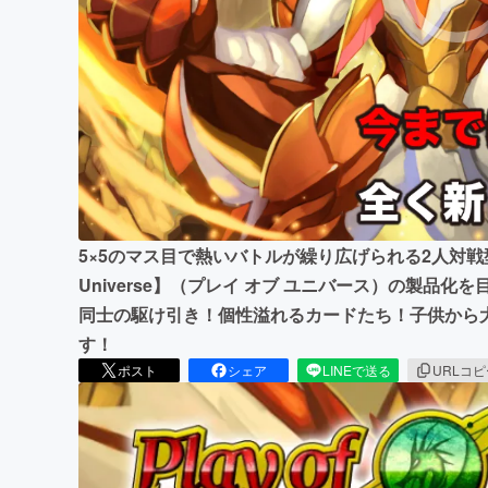
まちづくり・地域活性化
5×5のマス目で熱いバトルが繰り広げられる2人対戦型
Universe】（プレイ オブ ユニバース）の製品
同士の駆け引き！個性溢れるカードたち！子供から
す！
ポスト
シェア
LINEで送る
URLコ