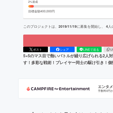
2
%達成
目標金額
400,000
円
このプロジェクトは、
2019/11/19
に募集を開始し、
4
人
ポスト
シェア
LINEで送る
U
5×5のマス目で熱いバトルが繰り広げられる2人対戦
す！多彩な戦術！プレイヤー同士の駆け引き！個
エンタメ
手数料0円