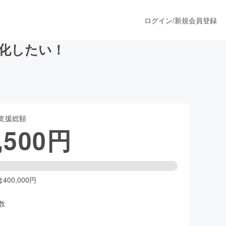
ログイン
/
新規会員登録
製品化したい！
うすぐ公開されます
支援総額
プロダクト
,500
円
ファッション
スポーツ
00,000円
数
ア
ソーシャルグッド
人