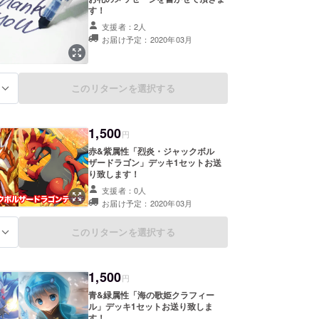
す！
支援者：2人
お届け予定：2020年03月
このリターンを選択する
る
1,500
円
赤&紫属性「烈炎・ジャックボル
ザードラゴン」デッキ1セットお送
り致します！
支援者：0人
お届け予定：2020年03月
このリターンを選択する
る
1,500
円
青&緑属性「海の歌姫クラフィー
ル」デッキ1セットお送り致しま
す！