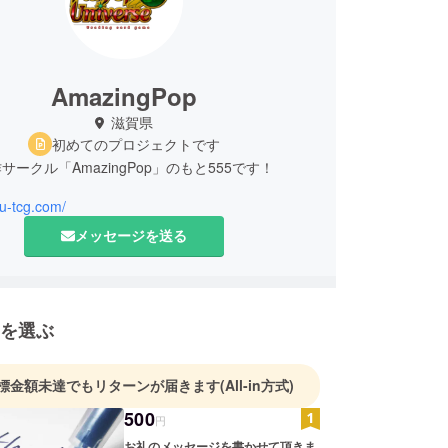
AmazingPop
滋賀県
初めてのプロジェクトです
サークル「AmazingPop」のもと555です！
ou-tcg.com/
メッセージを送る
を選ぶ
標金額未達でもリターンが届きます
(All-in方式)
500
円
お礼のメッセージを書かせて頂きま