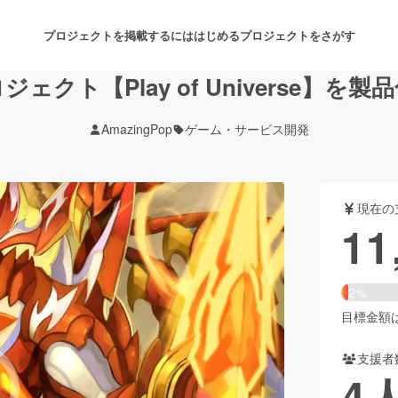
プロジェクトを掲載するには
はじめる
プロジェクトをさがす
ジェクト【Play of Universe】を
AmazingPop
ゲーム・サービス開発
注目のリターン
注目の新着プロジェクト
募集終了が近いプロジェクト
も
現在の
音楽
舞台・パフォーマンス
11
ゲーム・サービス開発
フード・飲食店
2%
書籍・雑誌出版
アニメ・漫画
目標金額は4
支援者
チャレンジ
ビューティー・ヘルスケ
4