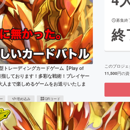
募集終
CAMPFIRE for Social Good
CAMPFIRE Creation
終
CAMPFIREふるさと納税
machi-ya
コミュニティ
このプロジェ
トレーディングカードゲーム【Play of
11,500
円の資
化を目指しております！多彩な戦術！プレイヤー
大人まで楽しめるゲームをお送りいたしま
ピー
埋め込み
QRコード