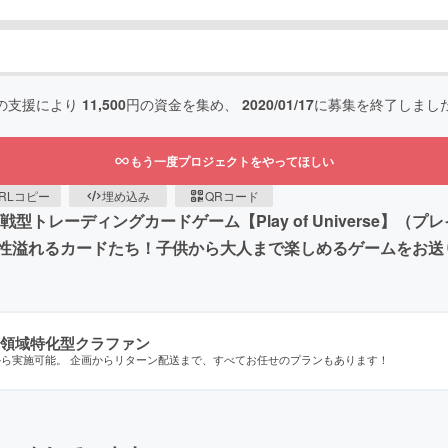
の支援により
11,500
円の資金を集め、
2020/01/17
に募集を終了しまし
もう一度プロジェクトをやってほしい
RLコピー
埋め込み
QRコード
型トレーディングカードゲーム【Play of Universe】（
性溢れるカードたち！子供から大人まで楽しめるゲームをお送
領域特化型クラファン
から実施可能。 企画からリターン配送まで、すべてお任せのプランもあります！