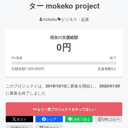
ター mokeko project
mokeko
ビジネス・起業
現在の支援総額
0
円
終了
0
%達成
目標金額
1,000,000
円
支援者数
0
人
このプロジェクトは、
2019/12/12
に募集を開始し、
2020/01/20
に募集を終了しました
もう一度プロジェクトをやってほしい
ポスト
シェア
LINEで送る
URLコピー
埋め込み
QRコード