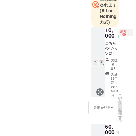
利としてや
されます
(All-or-
りたいと思
Nothing
いみなさん
方式)
のご支援を
10,
頂きたく登
残り
000
100
円
録しまし
こちら
た。
のTシャ
ツは一
よろしくお
般販売
支援
をして
願い致しま
者：
おりま
0人
す。
せん。
お届
支援者
け予
の方の
定：
みのリ
2020
年03
ターン
こ
月
限定のT
の
リ
シャツ
タ
ー
になり
ン
詳細を見る
を
ます。
選
択
す
る
50,
000
円