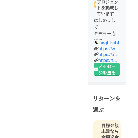
プロジェク
トを掲載し
ています
はじめまし
て
モデラー応
援キャラク
mogi_keiki
ターを運営
https://wwwmokeko.wixsite.com/mokeko
している
https://ameblo.jp/jam-project-motto-motto/
https://twitter.com/mogi_keiki
mokekoと申
メッセー
します。
ジを送る
趣味で運営
しておりま
したが、本
リターンを
年で働いて
いた職場が
選ぶ
閉鎖となる
にあたっ
目標金額
て、本格的
未達なら
に活動を営
全額返金