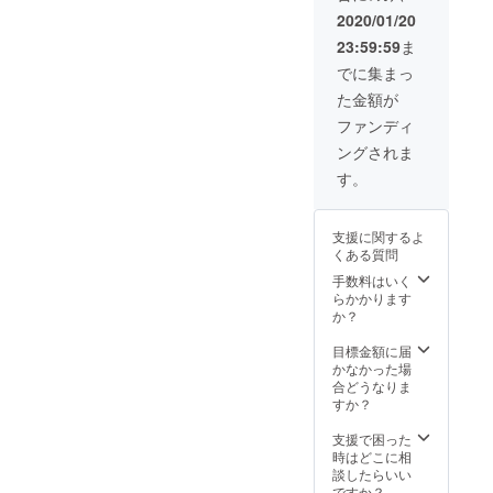
2020/01/20
23:59:59
ま
でに集まっ
た金額が
ファンディ
ングされま
す。
支援に関するよ
くある質問
手数料はいく
らかかります
か？
目標金額に届
かなかった場
合どうなりま
すか？
支援で困った
時はどこに相
談したらいい
ですか？