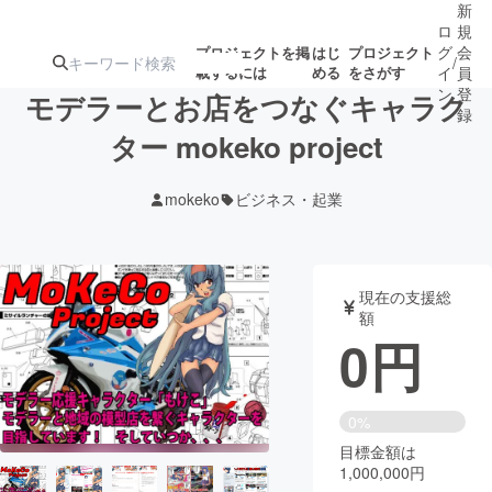
新
ロ
規
グ
会
プロジェクトを掲
はじ
プロジェクト
/
載するには
める
をさがす
イ
員
ン
登
モデラーとお店をつなぐキャラク
録
ター mokeko project
人気のプロ
注目のリ
注目の新着プロ
募集終了が近いプ
もうすぐ公開
mokeko
ビジネス・起業
ジェクト
ターン
ジェクト
ロジェクト
されます
アート・写真
音楽
現在の支援総
額
0
円
テクノロジー・ガジェット
ゲーム・サ
映像・映画
書籍・雑誌
0%
目標金額は
1,000,000円
ビジネス・起業
チャレンジ