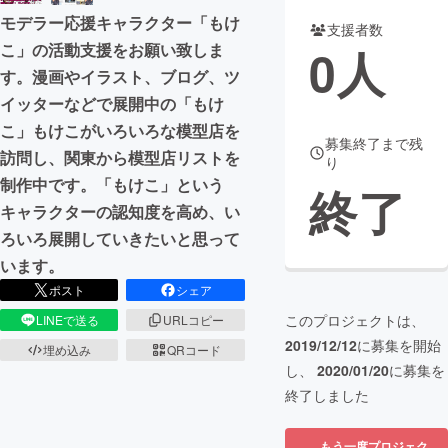
モデラー応援キャラクター「もけ
支援者数
まちづくり・地域活性化
こ」の活動支援をお願い致しま
0
人
す。漫画やイラスト、ブログ、ツ
CAMPFIRE for Social Good
CAMPFIRE Creation
イッターなどで展開中の「もけ
こ」もけこがいろいろな模型店を
CAMPFIREふるさと納税
machi-ya
コミュニティ
募集終了まで残
訪問し、関東から模型店リストを
り
制作中です。「もけこ」という
終了
キャラクターの認知度を高め、い
ろいろ展開していきたいと思って
います。
ポスト
シェア
このプロジェクトは、
LINEで送る
URLコピー
2019/12/12
に募集を開始
埋め込み
QRコード
し、
2020/01/20
に募集を
終了しました
もう一度プロジェク