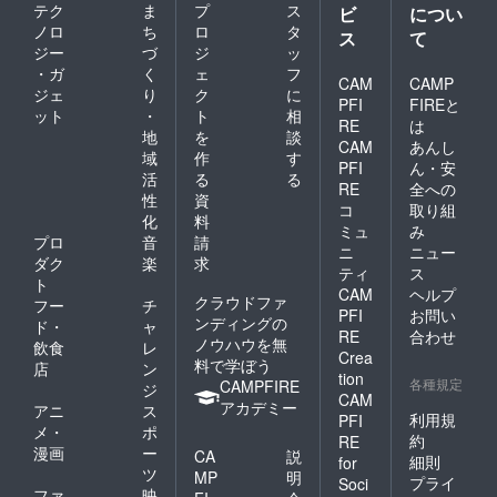
テク
ま
プ
ス
ビ
につい
ノロ
ち
ロ
タ
ス
て
ジー
づ
ジ
ッ
・ガ
く
ェ
フ
CAM
CAMP
ジェ
り
ク
に
PFI
FIREと
ット
・
ト
相
RE
は
地
を
談
CAM
あんし
域
作
す
PFI
ん・安
活
る
る
RE
全への
性
資
コ
取り組
化
料
ミュ
み
プロ
音
請
ニ
ニュー
ダク
楽
求
ティ
ス
ト
CAM
ヘルプ
クラウドファ
フー
チ
PFI
お問い
ンディングの
ド・
ャ
RE
合わせ
ノウハウを無
飲食
レ
Crea
料で学ぼう
店
ン
tion
各種規定
CAMPFIRE
ジ
CAM
アカデミー
アニ
ス
利用規
PFI
メ・
ポ
約
RE
漫画
ー
CA
説
細則
for
ツ
MP
明
プライ
Soci
ファ
映