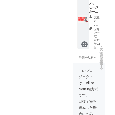
メッ
セージ
カード
ステッ
支援
カー2枚
者：
アクリ
0人
ルフィ
お届
ギュア
け予
オリジ
定：
ナルマ
2020
年02
グカッ
こ
月
プ オリ
の
リ
ジナル
タ
ー
同人誌
ン
詳細を見る
を
選
択
す
る
このプロ
ジェクト
は、All-or-
Nothing方式
です。
目標金額を
達成した場
合にのみ、