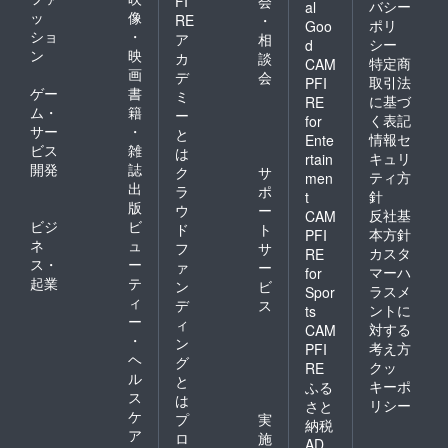
FI
会
バシー
al
ッ
像
RE
・
ポリ
Goo
ショ
・
ア
相
シー
d
ン
映
カ
談
特定商
CAM
画
デ
会
取引法
PFI
ゲー
書
ミ
に基づ
RE
ム・
籍
ー
く表記
for
サー
・
と
情報セ
Ente
ビス
雑
は
キュリ
rtain
開発
誌
ク
サ
ティ方
men
出
ラ
ポ
針
t
版
ウ
ー
反社基
CAM
ビジ
ビ
ド
ト
本方針
PFI
ネ
ュ
フ
サ
カスタ
RE
ス・
ー
ァ
ー
マーハ
for
起業
テ
ン
ビ
ラスメ
Spor
ィ
デ
ス
ントに
ts
ー
ィ
対する
CAM
・
ン
考え方
PFI
ヘ
グ
クッ
RE
ル
と
キーポ
ふる
ス
は
リシー
さと
ケ
プ
実
納税
ア
ロ
施
AD