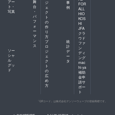
アー
舞
ジ
事
FOR
ト・
台
ェ
例
ALL
写真
・
ク
HIO
パ
ト
KOS
フ
の
HI
ォ
作
JFA
ー
り
クラ
マ
方
ウド
ン
プ
統
ファ
ス
ロ
計
ン
ソー
ジ
デ
ディ
シャ
ェ
ー
ング
ル
ク
タ
mac
グッ
ト
hi-ya
ド
の
補助
広
金申
め
請サ
方
ポー
ト
「QRコード」は株式会社デンソーウェーブの登録商標です。