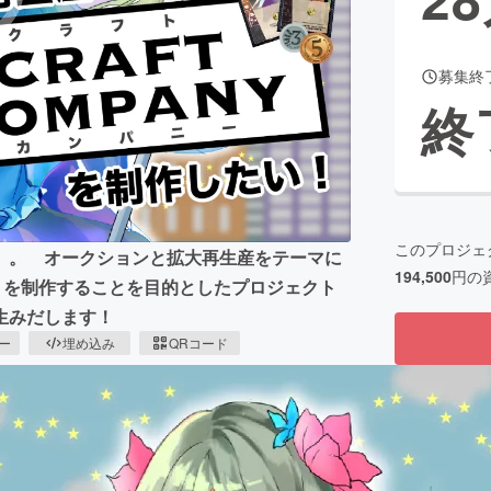
募集終
CAMPFIRE for Social Good
CAMPFIRE Creation
終
CAMPFIREふるさと納税
machi-ya
コミュニティ
このプロジェ
」。 オークションと拡大再生産をテーマに
194,500
円の
any」を制作することを目的としたプロジェクト
生みだします！
ピー
埋め込み
QRコード