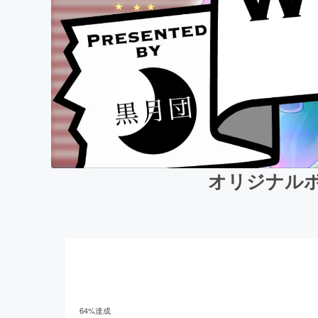
オリジナルボー
64
%達成