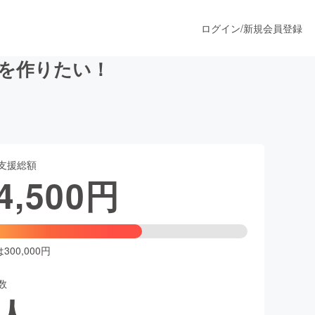
ログイン
/
新規会員登録
y」を作りたい！
うすぐ公開されます
支援総額
プロダクト
4,500
円
ファッション
スポーツ
00,000円
数
ア
ソーシャルグッド
人