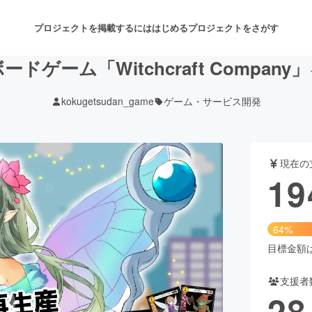
プロジェクトを掲載するには
はじめる
プロジェクトをさがす
ドゲーム「Witchcraft Compan
kokugetsudan_game
ゲーム・サービス開発
注目のリターン
注目の新着プロジェクト
募集終了が近いプロジェクト
も
現在の
音楽
舞台・パフォーマンス
19
ゲーム・サービス開発
フード・飲食店
64%
書籍・雑誌出版
アニメ・漫画
目標金額は3
支援者
チャレンジ
ビューティー・ヘルスケ
28