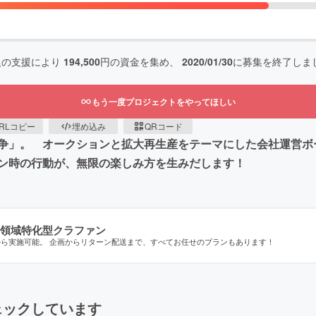
人の支援により
194,500
円の資金を集め、
2020/01/30
に募集を終了しま
もう一度プロジェクトをやってほしい
RLコピー
埋め込み
QRコード
。 オークションと拡大再生産をテーマにした会社運営ボードゲーム「
ン時の行動が、無限の楽しみ方を生みだします！
領域特化型クラファン
から実施可能。 企画からリターン配送まで、すべてお任せのプランもあります！
ェックしています