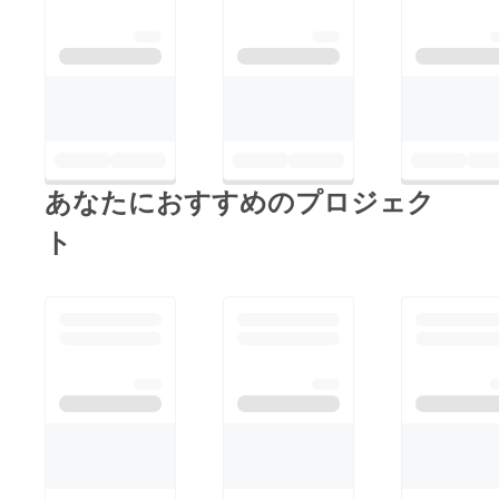
ぬセーター羽田行極月
のブンゲイファイトク
ラブなり着ぶくれて新
宿駅の中らしい裸木と
ビルの違いを述べなさ
い着陸に震える毛布畳
みおり無名な私ではあ
あなたにおすすめのプロジェク
りますが、ブンゲイ
ファイトクラブを機に
ト
俳人の支援をしようと
決めました。早くて1
年後支援開始ですが、
そもそも私自身に支援
が必要です。2020年
の1月にはその件でま
たクラウドファンディ
ングをさせていただけ
ればと考えておりま