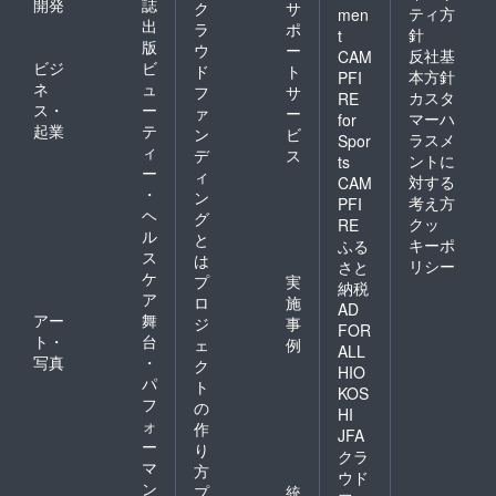
開発
誌
ク
サ
ティ方
men
出
ラ
ポ
針
t
版
ウ
ー
反社基
CAM
ビジ
ビ
ド
ト
本方針
PFI
ネ
ュ
フ
サ
カスタ
RE
ス・
ー
ァ
ー
マーハ
for
起業
テ
ン
ビ
ラスメ
Spor
ィ
デ
ス
ントに
ts
ー
ィ
対する
CAM
・
ン
考え方
PFI
ヘ
グ
クッ
RE
ル
と
キーポ
ふる
ス
は
リシー
さと
ケ
プ
実
納税
ア
ロ
施
AD
アー
舞
ジ
事
FOR
ト・
台
ェ
例
ALL
写真
・
ク
HIO
パ
ト
KOS
フ
の
HI
ォ
作
JFA
ー
り
クラ
マ
方
ウド
ン
プ
統