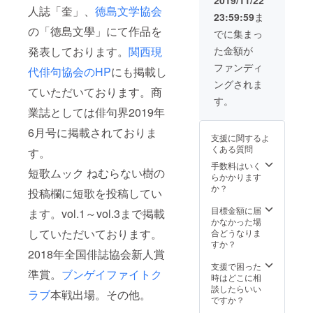
2019/11/22
人誌「奎」、
徳島文学協会
23:59:59
ま
の「徳島文學」にて作品を
でに集まっ
発表しております。
関西現
た金額が
ファンディ
代俳句協会のHP
にも掲載し
ングされま
ていただいております。商
す。
業誌としては俳句界2019年
6月号に掲載されておりま
支援に関するよ
くある質問
す。
手数料はいく
短歌ムック ねむらない樹の
らかかります
か？
投稿欄に短歌を投稿してい
目標金額に届
ます。vol.1～vol.3まで掲載
かなかった場
していただいております。
合どうなりま
すか？
2018年全国俳誌協会新人賞
支援で困った
準賞。
ブンゲイファイトク
時はどこに相
談したらいい
ラブ
本戦出場。その他。
ですか？