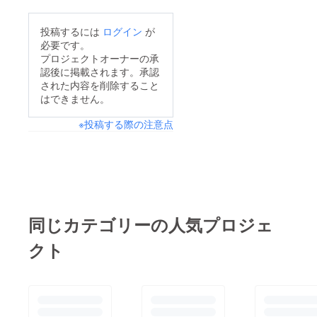
が全くありませんでし
たが、とても貴重な体
投稿するには
ログイン
が
験となりました。柵の
必要です。
無い動物園の一匹に
プロジェクトオーナーの承
認後に掲載されます。承認
なったような心持ちで
された内容を削除すること
恐縮してしまい、ほと
はできません。
んどの方に挨拶出来な
※投稿する際の注意点
いままでした。ライオ
ンや熊やニシキヘビ
だったり、ベテラン飼
育員が隔たり無く同じ
場所にいるような特別
な場であったように思
同じカテゴリーの人気プロジェ
います。とても良い場
クト
と時間でした。下記5
句がbfc打ち上げ前後
の句です。bfc打ち上
げ前後ダサいかもしれ