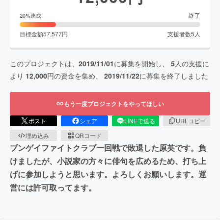
終了
20
%達成
目標金額
57,577
円
支援者数
5
人
このプロジェクトは、
2019/11/01
に募集を開始し、
5
人の支援に
より
12,000
円の資金を集め、
2019/11/22
に募集を終了しました
もう一度プロジェクトをやってほしい
ポスト
シェア
LINEで送る
URLコピー
埋め込み
QRコード
ブンゲイファイトクラブ一回戦で敗退した原英です。負
けましたが、小説家の方々に俳句を広めるため、打ち上
げに参加しようと思います。よろしくお願いします。運
営には許可取ってます。