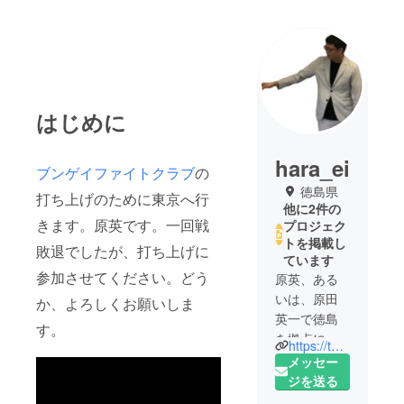
はじめに
hara_ei
ブンゲイファイトクラブ
の
徳島県
打ち上げのために東京へ行
他に2件の
きます。原英です。一回戦
プロジェク
トを掲載し
敗退でしたが、打ち上げに
ています
参加させてください。どう
原英、ある
いは、原田
か、よろしくお願いしま
英一で徳島
す。
を拠点に活
https://twitter.com/575or57577
動しており
メッセー
ます。
ジを送る
俳句結社