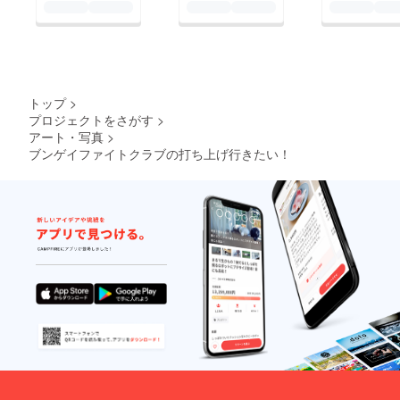
す。よろしくお願いし
ます。支援してくだ
さった方々をはじめ、
今回私に関わってくだ
さった方々ほんとうに
トップ
>
ありがとうございまし
プロジェクトをさがす
>
アート・写真
>
た。
ブンゲイファイトクラブの打ち上げ行きたい！