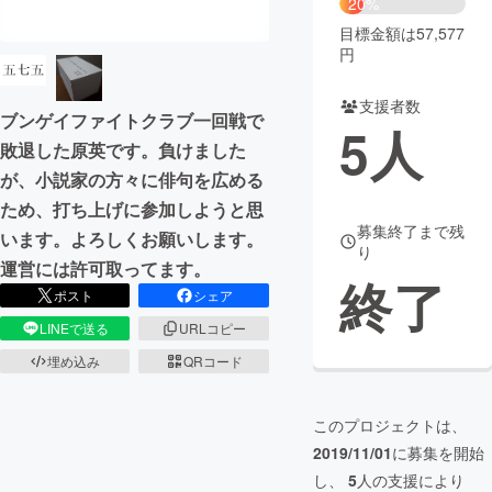
20%
目標金額は57,577
まちづくり・地域活性化
円
支援者数
CAMPFIRE for Social Good
CAMPFIRE Creation
ブンゲイファイトクラブ一回戦で
5
人
CAMPFIREふるさと納税
machi-ya
コミュニティ
敗退した原英です。負けました
が、小説家の方々に俳句を広める
ため、打ち上げに参加しようと思
募集終了まで残
います。よろしくお願いします。
り
運営には許可取ってます。
終了
ポスト
シェア
LINEで送る
URLコピー
埋め込み
QRコード
このプロジェクトは、
2019/11/01
に募集を開始
し、
5
人の支援により