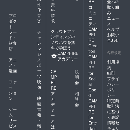
RE
全への
性
資
コ
取り組
化
料
ミュ
み
プロ
音
請
ニ
ニュー
ダク
楽
求
ティ
ス
ト
CAM
ヘルプ
クラウドファ
フー
チ
PFI
お問い
ンディングの
ド・
ャ
RE
合わせ
ノウハウを無
飲食
レ
Crea
料で学ぼう
店
ン
tion
各種規定
CAMPFIRE
ジ
CAM
アカデミー
アニ
ス
利用規
PFI
メ・
ポ
約
RE
漫画
ー
CA
説
細則
for
ツ
MP
明
プライ
Soci
ファ
映
FI
会
バシー
al
ッ
像
RE
・
ポリ
Goo
ショ
・
ア
相
シー
d
ン
映
カ
談
特定商
CAM
画
デ
会
取引法
PFI
ゲー
書
ミ
に基づ
RE
ム・
籍
ー
く表記
for
サー
・
と
情報セ
Ente
ビス
雑
は
キュリ
rtain