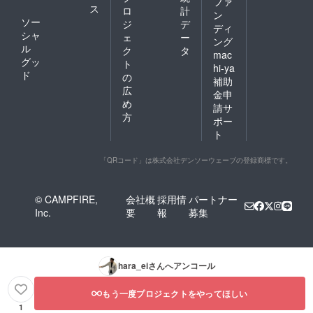
ファ
ス
ロ
計
ン
ソー
ジ
デ
ディ
シャ
ェ
ー
ング
ル
ク
タ
mac
グッ
ト
hi-ya
ド
の
補助
広
金申
め
請サ
方
ポー
ト
「QRコード」は株式会社デンソーウェーブの登録商標です。
© CAMPFIRE,
会社概
採用情
パートナー
Inc.
要
報
募集
hara_ei
さんへアンコール
もう一度プロジェクトをやってほしい
1