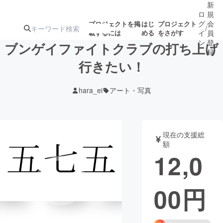
新
ロ
規
グ
会
プロジェクトを掲
はじ
プロジェクト
/
載するには
める
をさがす
イ
員
ン
登
ブンゲイファイトクラブの打ち上げ
録
行きたい！
人気のプロ
注目のリ
注目の新着プロ
募集終了が近いプ
もうすぐ公開
hara_ei
アート・写真
ジェクト
ターン
ジェクト
ロジェクト
されます
アート・写真
音楽
現在の支援総
額
12,0
テクノロジー・ガジェット
ゲーム・サ
00
円
映像・映画
書籍・雑誌
ビジネス・起業
チャレンジ