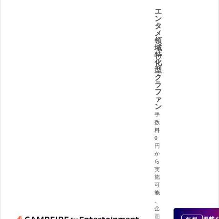
エ
ン
タ
メ
領
域
特
化
型
ク
ラ
フ
ァ
ン
手
数
料
0
円
か
ら
実
施
可
能
。
企
画