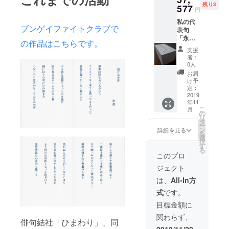
残り3
577
円
私の代
ブンゲイファイトクラブで
表句
「永き
の作品はこちらです。
日や僕
支援
は地球
者：
で死ぬ
0人
だろ
お届
う」を
け予
活版印
定：
刷した
2019
年11
名刺サ
こ
月
イズの
の
リ
もの10
タ
ー
枚とそ
ン
詳細を見る
を
の句の
選
択
画像を
す
る
添付し
このプロ
てお礼
ジェクト
のメー
ルを送
は、
All-In方
らせて
式
です。
いただ
きま
目標金額に
す。
関わらず、
俳句結社「ひまわり」、同