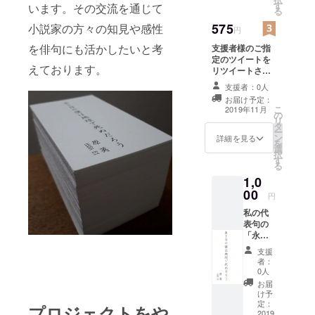
人賞準賞。
す
います。その交流を通じて
る
2019年ブン
575
小説家の方々の知見や感性
円
ゲイファイ
を俳句にも活かしたいと考
支援者様のご指
トクラブ本
定のツイートを
戦出場。第
えております。
リツイートさせ
十回北斗賞
ていださきま
支援者：0人
す。ツイートは
佳作。
お届け予定：
支援者様本人の
こ
2019年11月
モットー：
の
ツイートに限り
リ
タ
ます。ブンゲイ
シンプル
ー
ン
ファイトクラブ
詳細を見る
を
へ、素直さ
選
関連のツイート
択
に勇気を、
す
をご指定下さ
る
い。
積極的受身
1,0
00
円
私の代
表句の
「永き
日や僕
支援
は地球
者：
で死ぬ
0人
だろ
お届
う」の
け予
画像を
定：
プロジェクトをや
メール
2019