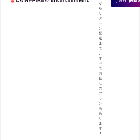
掲載
無料
か
ら
リ
タ
ー
ン
配
送
ま
で
、
す
べ
て
お
任
せ
の
プ
ラ
ン
も
あ
り
ま
す
！