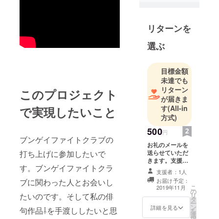
「ひまわ
り」、俳句
リターンを
同人誌
「奎」、徳
選ぶ
島文学協会
の「徳島文
目標金額
學」にて作
未達でも
品を発表し
リターン
このプロジェクト
ておりま
が届きま
す。関西現
す
(All-in
で実現したいこと
代俳句協会
方式)
の青年部HP
500
円
や、商業誌
ブンゲイファイトクラブの
お礼のメールを
としては俳
打ち上げに参加したいで
送らせていただ
句界2019年6
きます。支援者
す。ブンゲイファイトクラ
月号に句が
様本人のGmail
支援者：1人
が受信できるア
掲載されて
ブに関わった人とお会いし
お届け予定：
ドレスの記入を
こ
2019年11月
おります。
の
お願いします。
たいのです。そして私の俳
リ
タ
2018年全国
ー
ン
詳細を見る
句作品⇩を手渡ししたいと思
を
俳誌協会新
選
択