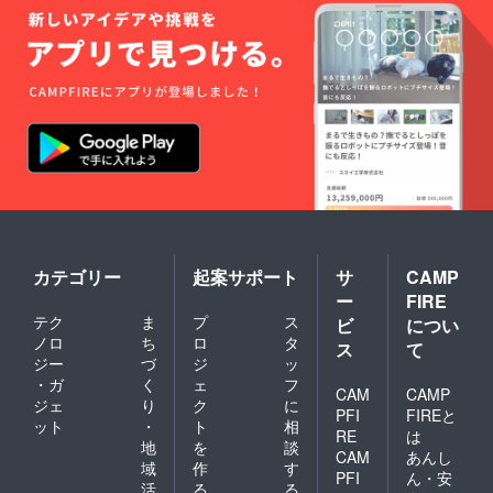
カテゴリー
起案サポート
サ
CAMP
ー
FIRE
テク
ま
プ
ス
ビ
につい
ノロ
ち
ロ
タ
ス
て
ジー
づ
ジ
ッ
・ガ
く
ェ
フ
CAM
CAMP
ジェ
り
ク
に
PFI
FIREと
ット
・
ト
相
RE
は
地
を
談
CAM
あんし
域
作
す
PFI
ん・安
活
る
る