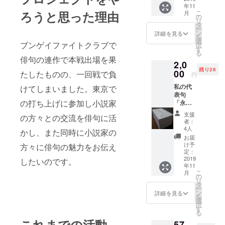
年11
で送ら
ろうと思った理由
こ
月
せてい
の
リ
ただき
タ
ー
ます。
ン
詳細を見る
を
選
ブンゲイファイトクラブで
択
す
る
俳句の連作で本戦出場を果
2,0
残り26
00
たしたものの、一回戦で負
円
私の代
けてしまいました。東京で
表句
の打ち上げに参加し小説家
「永き
日や僕
支援
の方々との交流を俳句に活
は地球
者：
で死ぬ
4人
かし、また同時に小説家の
だろ
お届
う」を
け予
方々に俳句の魅力をお伝え
活版印
定：
刷した
2019
したいのです。
年11
名刺サ
こ
月
イズの
の
リ
ものを
タ
ー
一枚送
ン
詳細を見る
を
らせて
選
択
いただ
す
る
きま
これまでの活動
57,
す。