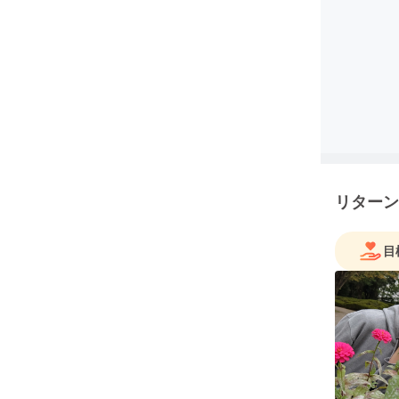
リターン
目