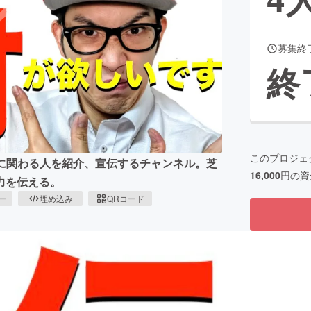
募集終
CAMPFIRE for Social Good
CAMPFIRE Creation
終
CAMPFIREふるさと納税
machi-ya
コミュニティ
このプロジェ
メントに関わる人を紹介、宣伝するチャンネル。芝
16,000
円の資
力を伝える。
ピー
埋め込み
QRコード