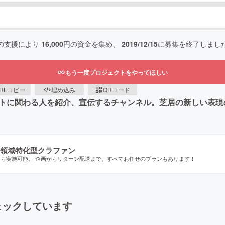
の支援により
16,000
円の資金を集め、
2019/12/15
に募集を終了しまし
もう一度プロジェクトをやってほしい
RLコピー
埋め込み
QRコード
テイメントに関わる人を紹介、宣伝するチャンネル。芝居の新しい
領域特化型クラファン
から実施可能。 企画からリターン配送まで、すべてお任せのプランもあります！
ェックしています