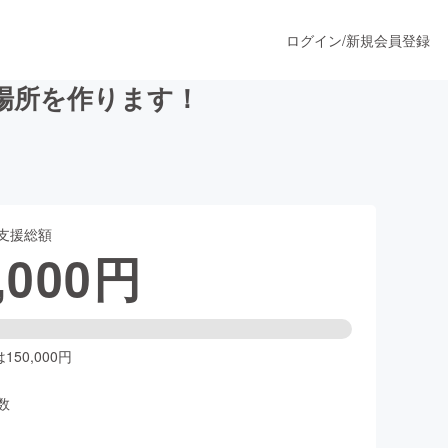
ログイン
/
新規会員登録
る場所を作ります！
うすぐ公開されます
支援総額
プロダクト
,000
円
ファッション
スポーツ
50,000円
数
ア
ソーシャルグッド
人