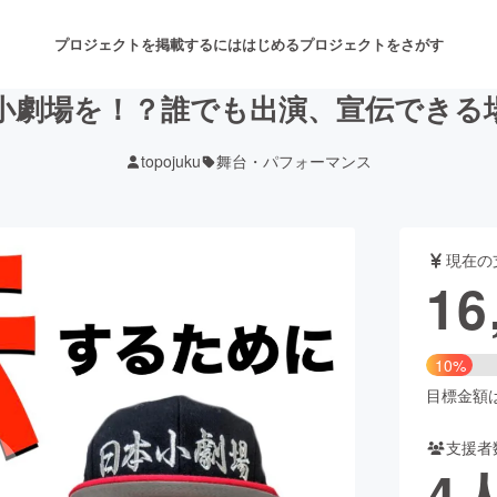
プロジェクトを掲載するには
はじめる
プロジェクトをさがす
中に小劇場を！？誰でも出演、宣伝でき
topojuku
舞台・パフォーマンス
注目のリターン
注目の新着プロジェクト
募集終了が近いプロジェクト
も
現在の
音楽
舞台・パフォーマンス
16
ゲーム・サービス開発
フード・飲食店
10%
書籍・雑誌出版
アニメ・漫画
目標金額は1
支援者
チャレンジ
ビューティー・ヘルスケ
4