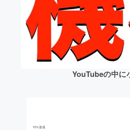
YouTubeの
10
%達成