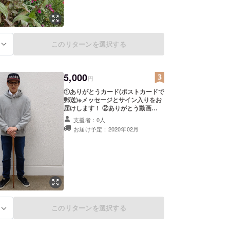
このリターンを選択する
る
5,000
円
①ありがとうカード(ポストカードで
郵送)※メッセージとサイン入りをお
届けします！ ②ありがとう動画
(YouTube限定公開) ※リンク先の
支援者：0人
URLをメールにてお届け致します！
お届け予定：2020年02月
感謝をお伝えします！ ※画像はイ
メージです。
このリターンを選択する
る