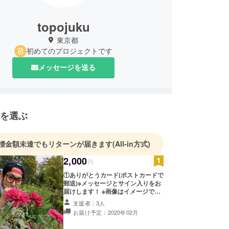
topojuku
東京都
初めてのプロジェクトです
メッセージを送る
を選ぶ
標金額未達でもリターンが届きます
(All-in方式)
2,000
円
①ありがとうカード(ポストカードで
郵送)※メッセージとサイン入りをお
届けします！ ※画像はイメージで
す。
支援者：3人
お届け予定：2020年02月