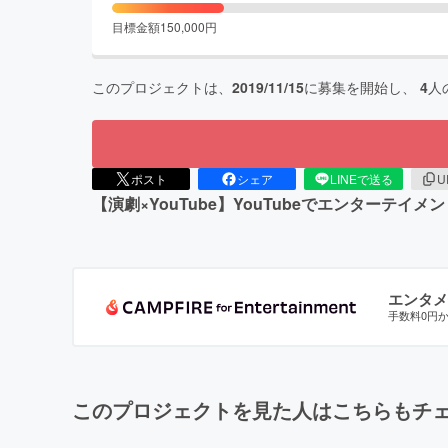
目標金額
150,000
円
このプロジェクトは、
2019/11/15
に募集を開始し、
4
人
ポスト
シェア
LINEで送る
U
【演劇×YouTube】YouTubeでエンター
エンタメ
手数料0円
このプロジェクトを見た人はこちらもチ