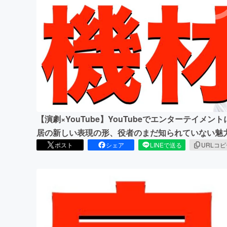
まちづくり・地域活性化
【演劇×YouTube】YouTubeでエンターテイ
居の新しい表現の形、役者のまだ知られていない魅
ポスト
シェア
LINEで送る
URLコ