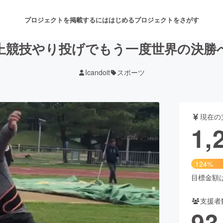
プロジェクトを掲載するには
はじめる
プロジェクトをさがす
上競技やり投げでもう一度世界の決勝
Icandoit
スポーツ
注目のリターン
注目の新着プロジェクト
募集終了が近いプロジェクト
も
現在の
音楽
舞台・パフォーマンス
1,
ゲーム・サービス開発
フード・飲食店
124%
書籍・雑誌出版
アニメ・漫画
目標金額は1
支援者
チャレンジ
ビューティー・ヘルスケ
93