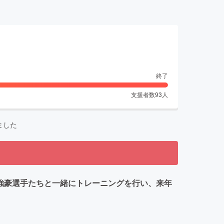
終了
支援者数
93
人
ました
て強豪選手たちと一緒にトレーニングを行い、来年