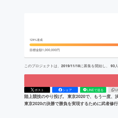
124
%達成
目標金額
1,000,000
円
このプロジェクトは、
2019/11/18
に募集を開始し、
93
ポスト
シェア
LINEで送る
U
陸上競技のやり投げ。 東京2020で、もう一度
東京2020の決勝で勝負を実現するために武者修