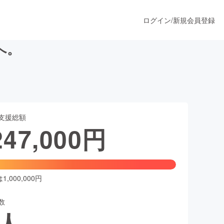
ログイン
/
新規会員登録
へ。
うすぐ公開されます
支援総額
プロダクト
247,000
円
ファッション
スポーツ
,000,000円
数
ア
ソーシャルグッド
人