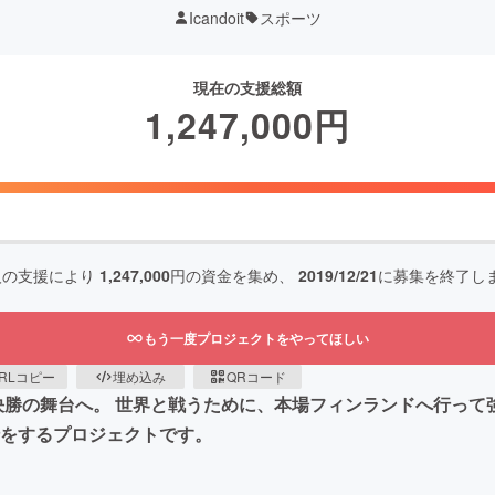
Icandoit
スポーツ
現在の支援総額
1,247,000
円
人の支援により
1,247,000
円の資金を集め、
2019/12/21
に募集を終了し
もう一度プロジェクトをやってほしい
RLコピー
埋め込み
QRコード
、決勝の舞台へ。 世界と戦うために、本場フィンランドへ行っ
行をするプロジェクトです。