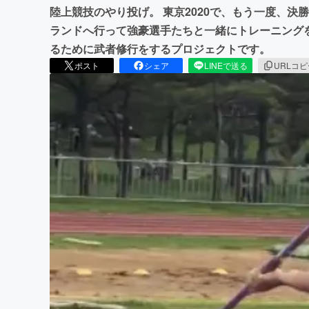
陸上競技のやり投げ。 東京2020で、もう一度、決
ランドへ行って強豪選手たちと一緒にトレーニングを
るために武者修行をするプロジェクトです。
ポスト
シェア
LINEで送る
URLコ