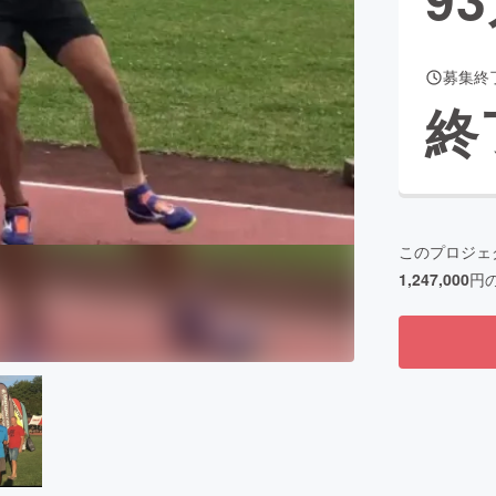
募集終
CAMPFIRE for Social Good
CAMPFIRE Creation
終
CAMPFIREふるさと納税
machi-ya
コミュニティ
このプロジェ
1,247,000
円