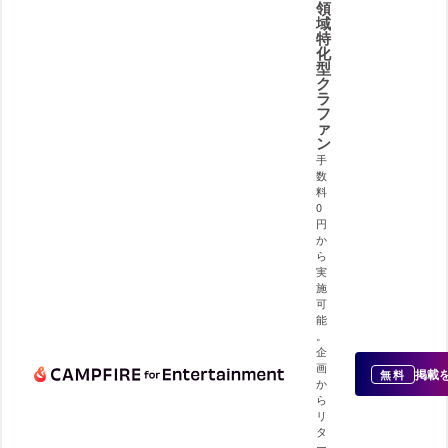
領
域
特
化
型
ク
ラ
フ
ァ
ン
手
数
料
0
円
か
ら
実
施
可
能
。
企
画
掲載
無料
か
ら
リ
タ
ー