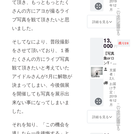
て頂き、もっともっとたく
ン】 ・
2019
ます。
年12
アヨ
カラー
こ
月
さんの方にアヨが撮るライ
2019総
に何種
の
リ
集編写
類かあ
タ
ブ写真を観て頂きたいと思
ー
真集 ・
る場合
ン
詳細を見る
を
オリジ
は、ラ
選
いました。
択
ナルデ
ンダム
す
る
ザイン
発送と
13,
ロングT
なりま
そしてなにより、普段撮影
残り28
シャツ
000
す。
円
の2点
をさせて頂いており、１番
【写真
セット
たくさんの方にライブ写真
集orロ
今回の
ンT・プ
個展に
観て頂きたいと考えていた
ロ
て展示
支援
フィー
する写
者：
アイドルさんが1月に解散が
ル写真
真、展
2人
撮影プ
示しな
お届
決まってしまい、今後個展
ラン】
い写真
け予
・写真
を含め
定：
を開催しても写真を展示出
集orロ
2019
30ペー
年12
ングT
来ない事になってしまいま
ジ前後
こ
月
シャツ
の写真
の
リ
した。
・SNS
集とな
タ
ー
用プロ
りま
ン
詳細を見る
を
フィー
す。 写
選
それを知り、「この機会を
択
ル写真
真集、
す
る
撮影 ※
ロングT
逃したら一生後悔する」と