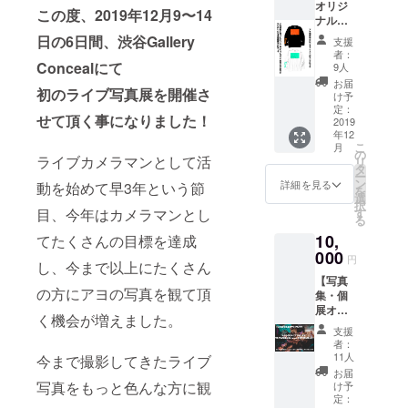
オリジ
す。 写
なりま
この度、2019年12月9〜14
ナルデ
真集完
すので
ザイン
成次
ご注意
日の6日間、渋谷Gallery
支援
ロングT
第、発
下さ
者：
シャツ
Concealにて
送させ
い。
9人
お届け
て頂き
お届
初のライブ写真展を開催さ
プラ
ます！
け予
ン】 ・
※達成金
定：
せて頂く事になりました！
オリジ
2019
額によ
年12
ナルデ
り、
こ
月
ザイン
ページ
の
ライブカメラマンとして活
リ
ロングT
数は前
タ
ー
シャツ
後して
ン
詳細を見る
動を始めて早3年という節
を
ロングT
しまい
選
択
シャツ
ますの
目、今年はカメラマンとし
す
る
完成次
でご了
10,
てたくさんの目標を達成
第、発
承下さ
送させ
000
いま
円
し、今まで以上にたくさん
て頂き
せ。
【写真
ます！
の方にアヨの写真を観て頂
集・個
※デザイ
展オリ
ンに関
く機会が増えました。
ジナル
しまし
支援
デザイ
ては、
者：
ンロン
追って
11人
今まで撮影してきたライブ
グTシャ
Twitter
お届
ツお届
等で告
写真をもっと色んな方に観
け予
けプラ
知致し
定：