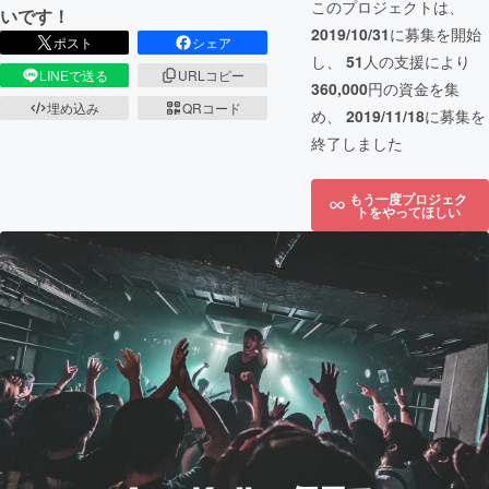
このプロジェクトは、
いです！
2019/10/31
に募集を開始
ポスト
シェア
し、
51
人の支援により
LINEで送る
URLコピー
360,000
円の資金を集
埋め込み
QRコード
め、
2019/11/18
に募集を
終了しました
もう一度プロジェク
トをやってほしい