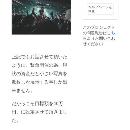
Twitter
等で告
ヘルプページを
知致し
見る
ます。
※プロ
フィー
このプロジェクト
ル写真
の問題報告は
こち
はSNS
で使用
ら
よりお問い合わ
出来る
せください
写真を
個展会
場内に
上記でもお話させて頂いた
て3〜5
ように、緊急開催の為、現
枚撮影
させて
状の資金だと小さい写真を
頂き、
レタッ
数枚しか展示する事しか出
チが終
わり次
来ません。
第、後
日メー
ルにて
だからこそ目標額を40万
データ
円、に設定させて頂きまし
をお渡
しさせ
た。
て頂き
ます！