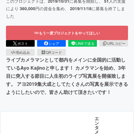
このプロジェクトは、
2019/10/31
に募集を開始し、
51
人の支援
により
360,000
円の資金を集め、
2019/11/18
に募集を終了しま
した
もう一度プロジェクトをやってほしい
ポスト
シェア
LINEで送る
URLコピー
埋め込み
QRコード
ライブカメラマンとして都内をメインに全国的に活動し
ているAyo Kajinoと申します！ カメラマンを始め、3年
目に突入する節目に人生初のライブ写真展を開催致しま
す。 アヨ2019集大成としてたくさんの写真を展示できる
ようにしたいので、皆さん助けて頂きたいです！
エ
ン
タ
メ