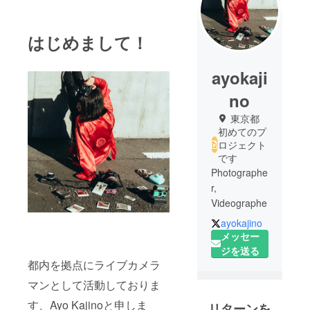
はじめまして！
ayokaji
no
東京都
初めてのプ
ロジェクト
です
Photographe
r,
Videographe
r
ayokajino
メッセー
ジを送る
都内を拠点にライブカメラ
マンとして活動しておりま
す、Ayo Kajinoと申しま
リターンを