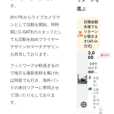
す。
選ぶ
2017年からライブカメラマ
目標金額
ンとして活動を開始、同時
未達でも
リターン
期にC-GATEのスタッフとし
が届きま
ても活動を始めフライヤー
す
(All-in
方式)
デザインやマーチデザイン
3,0
も担当しております。
残り27
00
円
【ポラ
フットワークが軽過ぎるの
ロイド
撮影】
で地方も撮影依頼を戴けれ
・ポラ
支援
ば何処でも行き、海外バン
ロイド
者：
撮影、
3人
ドの来日ツアーに帯同させ
その場
お届
で1枚お
け予
て頂いたりもしておりま
渡し ※
定：
個展開
2019
す。
年12
催期間
こ
月
内に会
の
リ
場へお
タ