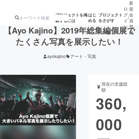
新
ロ
規
グ
会
プロジェクトを掲
はじ
プロジェクト
/
載するには
める
をさがす
イ
員
ン
登
【Ayo Kajino】2019年総集編個展で
録
たくさん写真を展示したい！
人気のプロ
注目のリ
注目の新着プロ
募集終了が近いプ
もうすぐ公開
ayokajino
アート・写真
ジェクト
ターン
ジェクト
ロジェクト
されます
アート・写真
音楽
現在の支援総
額
360,
テクノロジー・ガジェット
ゲーム・サ
000
映像・映画
書籍・雑誌
ビジネス・起業
チャレンジ