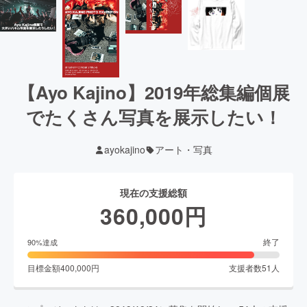
【Ayo Kajino】2019年総集編個展
でたくさん写真を展示したい！
ayokajino
アート・写真
現在の支援総額
360,000
円
終了
90
%達成
目標金額
400,000
円
支援者数
51
人