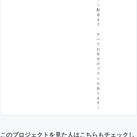
ン
配
送
ま
で
、
す
べ
て
お
任
せ
の
プ
ラ
ン
も
あ
り
ま
す
！
このプロジェクトを見た人はこちらもチェックし