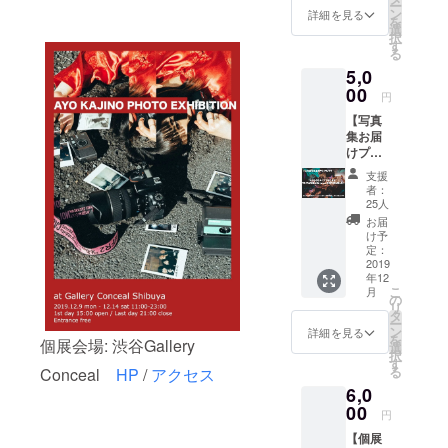
ー
越し頂
ン
詳細を見る
を
ける方
選
択
のみと
す
る
なりま
5,0
す。 ※
撮影は1
00
円
枚につ
【写真
き何名
集お届
様でも
けプラ
写って
ン】 ・
頂いて
支援
アヨ
構いま
者：
2019総
せん、
25人
集編写
お友達
お届
真集 今
とも是
け予
回の個
非！ ※
定：
展にて
2019
通常の
年12
展示す
フィル
こ
月
る写
ムカメ
の
リ
真、展
ラと違
タ
ー
示しな
い焼き
ン
詳細を見る
を
個展会場: 渋谷Gallery
い写真
回しが
選
択
を含め
出来な
す
る
Conceal
HP
/
アクセス
30ペー
い為、
6,0
ジ前後
お渡し
の写真
00
出来る
円
集とな
のは1枚
【個展
りま
のみと