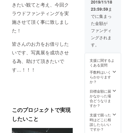
影 ※個
ロ
知致し
2019/11/18
きたい観てと考え、今回ク
展開催
フィー
ます。
23:59:59
ま
中に会
ル写真
カラー
ラウドファンティングを実
場へお
を個展
に何種
でに集まっ
越し頂
会場内
類かあ
施させて頂く事に致しまし
た金額が
ける方
にて3〜
る場合
のみと
5枚撮影
た！
は、ラ
ファンディ
なりま
させて
ンダム
ングされま
す。 ※
頂き、
発送と
達成金
皆さんのお力をお借りした
レタッ
なりま
す。
額によ
チが終
す。
いです、写真展を成功させ
り、写
わり次
真集の
第、後
る為、助けて頂きたいで
支援に関するよ
ページ
日メー
くある質問
数は前
ルにて
す…！！！
後して
データ
手数料はいく
しまい
をお渡
らかかります
ますの
しさせ
か？
でご了
て頂き
承下さ
ます！
目標金額に届
いま
お気に
かなかった場
せ。 ※
入りの
合どうなりま
ロンTデ
マーチ
すか？
このプロジェクトで実現
ザイン
やコー
に関し
ディ
支援で困った
したいこと
まして
ネート
時はどこに相
は、
で是
談したらいい
追って
非！
ですか？