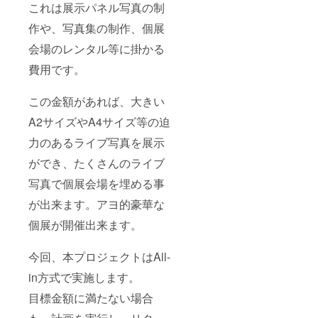
※ポラロ
これは展示パネル写真の制
イド撮
影は1枚
作や、写真集の制作、個展
につき
何名様
会場のレンタル等に掛かる
でも
費用です。
写って
頂いて
構いま
この金額があれば、大きい
せん、
お友達
A2サイズやA4サイズ等の迫
とも是
非！ ※
力のあるライブ写真を展示
通常の
フィル
ができ、たくさんのライブ
ムカメ
ラと違
写真で個展会場を埋める事
い焼き
が出来ます。アヨ的豪華な
回しが
出来な
個展が開催出来ます。
い為、
お渡し
出来る
今回、本プロジェクトはAll-
のは1枚
のみと
in方式で実施します。
なりま
すので
目標金額に満たない場合
ご注意