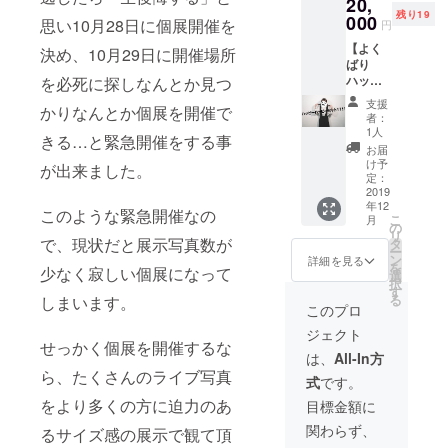
20,
個展開
シャツ
残り19
催中に
000
共に完
思い10月28日に個展開催を
円
会場へ
成次
【よく
お越し
決め、10月29日に開催場所
第、発
ばり
頂ける
送させ
ハッ
を必死に探しなんとか見つ
方のみ
て頂き
ピー
となり
ます！
支援
かりなんとか個展を開催で
ハッ
ます。
※達成金
者：
ピー
※ロング
額によ
1人
きる…と緊急開催をする事
セット
Tシャツ
り、写
お届
プラ
をお選
真集の
け予
が出来ました。
ン】 ・
びの方
定：
ページ
アヨ
2019
は、ご
数は前
年12
2019総
希望の
後して
このような緊急開催なの
こ
月
集編写
サイズ
の
しまい
リ
真集 ・
で、現状だと展示写真数が
を備考
タ
ますの
ー
オリジ
欄にご
ン
でご了
詳細を見る
を
少なく寂しい個展になって
ナルデ
記入く
選
承下さ
択
ザイン
ださ
す
いま
る
しまいます。
ロングT
い。 サ
せ。 ※
このプロ
シャツ
イズはL
ロンTデ
ジェクト
・SNS
かXLか
ザイン
せっかく個展を開催するな
用プロ
らお選
に関し
は、
All-In方
フィー
びくだ
まして
ら、たくさんのライブ写真
式
です。
ル写真
さい。
は、
撮影 ・
SNSで
をより多くの方に迫力のあ
追って
目標金額に
ポラロ
使用出
Twitter
関わらず、
るサイズ感の展示で観て頂
イド撮
来るプ
等で告