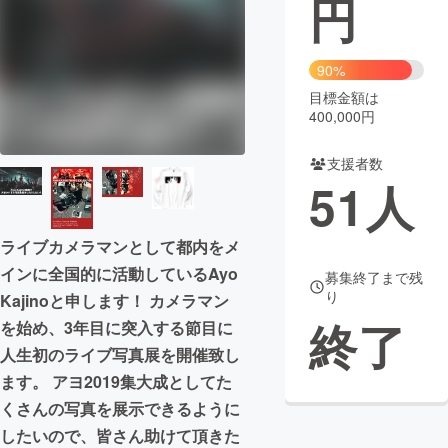
円
まちづくり・地域活性化
90%
目標金額は
CAMPFIRE for Social Good
CAMPFIRE Creation
400,000円
CAMPFIREふるさと納税
machi-ya
コミュニティ
支援者数
51
人
ライブカメラマンとして都内をメ
インに全国的に活動しているAyo
募集終了まで残
り
Kajinoと申します！ カメラマン
終了
を始め、3年目に突入する節目に
人生初のライブ写真展を開催致し
ます。 アヨ2019集大成としてた
くさんの写真を展示できるように
したいので、皆さん助けて頂きた