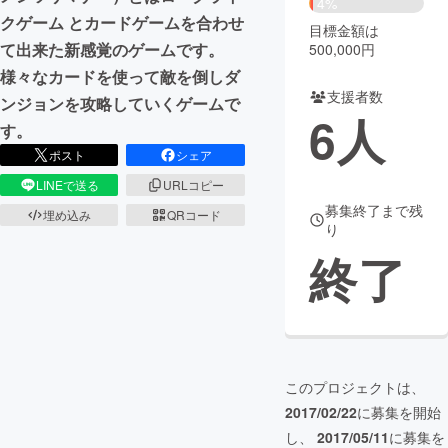
4%
クゲーム とカードゲームを合わせ
目標金額は
まちづくり・地域活性化
て出来た新感覚のゲームです。
500,000円
様々なカードを使って敵を倒しダ
支援者数
CAMPFIRE for Social Good
CAMPFIRE Creation
ンジョンを攻略していくゲームで
6
人
CAMPFIREふるさと納税
machi-ya
コミュニティ
す。
ポスト
シェア
LINEで送る
URLコピー
募集終了まで残
埋め込み
QRコード
り
終了
このプロジェクトは、
2017/02/22
に募集を開始
し、
2017/05/11
に募集を