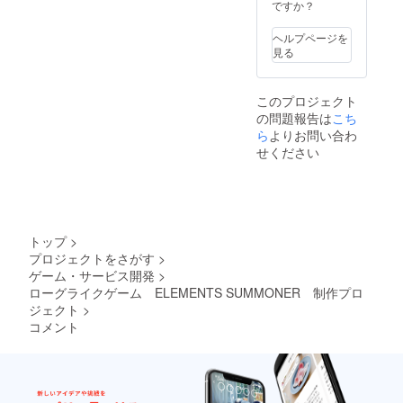
ですか？
ヘルプページを
見る
このプロジェクト
の問題報告は
こち
ら
よりお問い合わ
せください
トップ
>
プロジェクトをさがす
>
ゲーム・サービス開発
>
ローグライクゲーム ELEMENTS SUMMONER 制作プロ
ジェクト
>
コメント