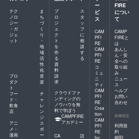
ー
FIRE
テク
ま
プ
ス
ビ
につい
ノロ
ち
ロ
タ
ス
て
ジー
づ
ジ
ッ
・ガ
く
ェ
フ
CAM
CAMP
ジェ
り
ク
に
PFI
FIREと
ット
・
ト
相
RE
は
地
を
談
CAM
あんし
域
作
す
PFI
ん・安
活
る
る
RE
全への
性
資
コ
取り組
化
料
ミュ
み
プロ
音
請
ニ
ニュー
ダク
楽
求
ティ
ス
ト
CAM
ヘルプ
クラウドファ
フー
チ
PFI
お問い
ンディングの
ド・
ャ
RE
合わせ
ノウハウを無
飲食
レ
Crea
料で学ぼう
店
ン
tion
各種規定
CAMPFIRE
ジ
CAM
アカデミー
アニ
ス
利用規
PFI
メ・
ポ
約
RE
漫画
ー
CA
説
細則
for