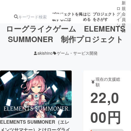
新
ロ
規
グ
会
プロジェクトを掲
はじ
プロジェクト
/
載するには
める
をさがす
イ
員
ン
登
ローグライクゲーム ELEMENTS
録
SUMMONER 制作プロジェクト
人気のプロ
注目のリ
注目の新着プロ
募集終了が近いプ
もうすぐ公開
akishino
ゲーム・サービス開発
ジェクト
ターン
ジェクト
ロジェクト
されます
アート・写真
音楽
現在の支援総
額
22,0
テクノロジー・ガジェット
ゲーム・サ
00
円
映像・映画
書籍・雑誌
ELEMENTS SUMMONER（エレ
ビジネス・起業
チャレンジ
メンツサマナー）とはローグライ