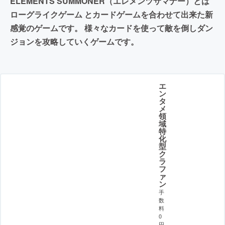
ELEMENTS SUMMONER（エレメンツサマナー）とは
ローグライクゲーム とカードゲームを合わせて出来た新
感覚のゲームです。 様々なカードを使って敵を倒しダン
ジョンを攻略していくゲームです。
エ
ン
タ
メ
領
域
特
化
型
ク
ラ
フ
ァ
ン
手
数
料
0
円