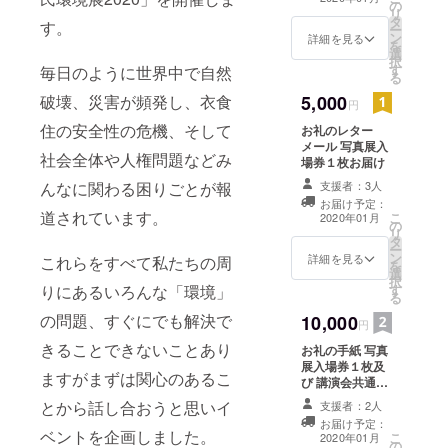
の
リ
タ
す。
ー
ン
詳細を見る
を
選
択
す
毎日のように世界中で自然
る
破壊、災害が頻発し、衣食
5,000
円
住の安全性の危機、そして
お礼のレター
メール 写真展入
社会全体や人権問題などみ
場券１枚お届け
んなに関わる困りごとが報
支援者：3人
お届け予定：
道されています。
こ
2020年01月
の
リ
タ
ー
ン
詳細を見る
これらをすべて私たちの周
を
選
択
りにあるいろんな「環境」
す
る
の問題、すぐにでも解決で
10,000
円
きることできないことあり
お礼の手紙 写真
展入場券１枚及
ますがまずは関心のあるこ
び 講演会共通入
場券１枚お届け
とから話し合おうと思いイ
支援者：2人
お届け予定：
ベントを企画しました。
こ
2020年01月
の