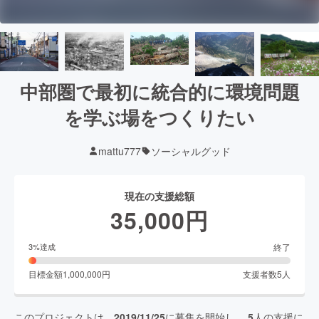
中部圏で最初に統合的に環境問題
を学ぶ場をつくりたい
mattu777
ソーシャルグッド
現在の支援総額
35,000
円
終了
3
%達成
目標金額
1,000,000
円
支援者数
5
人
このプロジェクトは、
2019/11/25
に募集を開始し、
5
人の支援に