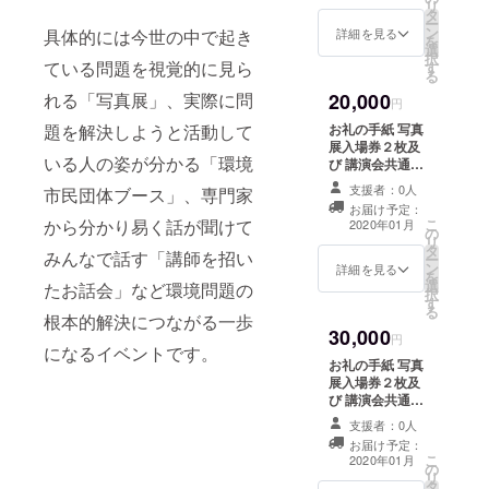
リ
タ
ー
ン
詳細を見る
具体的には今世の中で起き
を
選
択
ている問題を視覚的に見ら
す
る
れる「写真展」、実際に問
20,000
円
題を解決しようと活動して
お礼の手紙 写真
展入場券２枚及
いる人の姿が分かる「環境
び 講演会共通入
場券１枚お届け
支援者：0人
市民団体ブース」、専門家
お届け予定：
から分かり易く話が聞けて
こ
2020年01月
の
リ
タ
みんなで話す「講師を招い
ー
ン
詳細を見る
を
選
たお話会」など環境問題の
択
す
る
根本的解決につながる一歩
30,000
円
になるイベントです。
お礼の手紙 写真
展入場券２枚及
び 講演会共通入
場券１枚お届け
支援者：0人
お届け予定：
こ
2020年01月
の
リ
タ