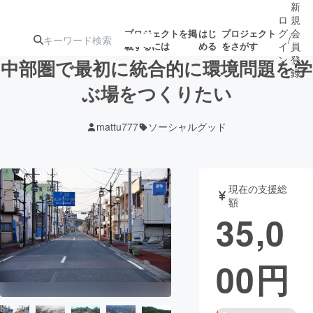
新
ロ
規
グ
会
プロジェクトを掲
はじ
プロジェクト
/
載するには
める
をさがす
イ
員
ン
登
中部圏で最初に統合的に環境問題を学
録
ぶ場をつくりたい
人気のプロ
注目のリ
注目の新着プロ
募集終了が近いプ
もうすぐ公開
mattu777
ソーシャルグッド
ジェクト
ターン
ジェクト
ロジェクト
されます
アート・写真
音楽
現在の支援総
額
35,0
テクノロジー・ガジェット
ゲーム・サ
00
円
映像・映画
書籍・雑誌
ビジネス・起業
チャレンジ