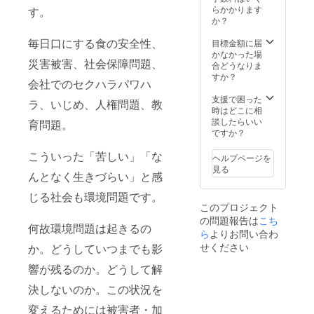
らかかります
す。
か？
毎日口にする食の安全性、
目標金額に届
かなかった場
災害被害、社会保障問題、
合どうなりま
すか？
会社でのセクハラパワハ
支援で困った
ラ、いじめ、人権問題、教
時はどこに相
談したらいい
育問題。
ですか？
こういった「苦しい」「な
ヘルプページを
見る
んとなく生きづらい」と感
じる社会も環境問題です。
このプロジェクト
の問題報告は
こち
何故環境問題は起きるの
ら
よりお問い合わ
せください
か。どうしていつまでも影
響が残るのか。どうして解
決しないのか。この状況を
変えるためには被害者・加