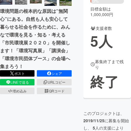
3%
目標金額は
環境問題の根本的な原因は”無関
まちづくり・地域活性化
1,000,000円
心”にある。自然も人も安心して
暮らせる社会を作るために、みん
支援者数
CAMPFIRE for Social Good
CAMPFIRE Creation
5
人
なで環境を見る・知る・考える
CAMPFIREふるさと納税
machi-ya
コミュニティ
「市民環境展２０２０」を開催し
ます！「環境写真展」「講演会」
「環境市民団体ブース」の会場へ
募集終了まで残
集まろう！
り
ポスト
シェア
終了
LINEで送る
URLコピー
埋め込み
QRコード
このプロジェクトは、
2019/11/25
に募集を開始
し、
5
人の支援により