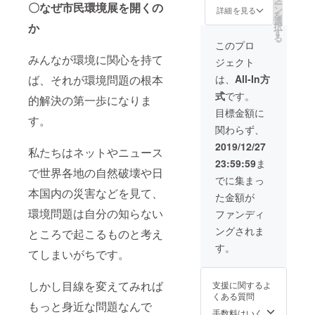
ー
〇なぜ市民環境展を開くの
ン
詳細を見る
を
選
か
択
す
る
このプロ
みんなが環境に関心を持て
ジェクト
ば、それが環境問題の根本
は、
All-In方
式
です。
的解決の第一歩になりま
目標金額に
す。
関わらず、
2019/12/27
私たちはネットやニュース
23:59:59
ま
で世界各地の自然破壊や日
でに集まっ
本国内の災害などを見て、
た金額が
環境問題は自分の知らない
ファンディ
ングされま
ところで起こるものと考え
す。
てしまいがちです。
しかし目線を変えてみれば
支援に関するよ
くある質問
もっと身近な問題なんで
手数料はいく