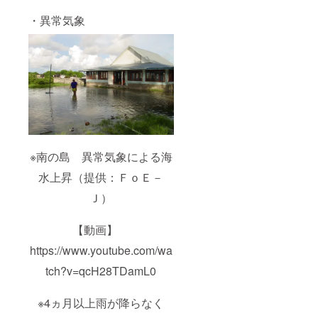
・異常気象
※南の島 異常気象による海
水上昇（提供：ＦｏＥ－
Ｊ）
【動画】
https://www.youtube.com/wa
tch?v=qcH28TDamL0
※4ヵ月以上雨が降らなく