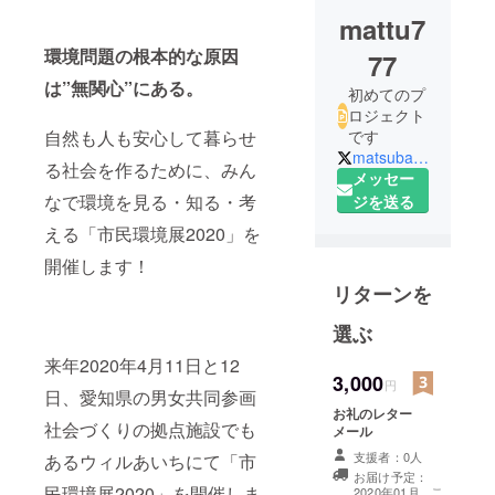
mattu7
環境問題の根本的な原因
77
は”無関心”にある。
初めてのプ
ロジェクト
自然も人も安心して暮らせ
です
matsubarah7
る社会を作るために、みん
メッセー
なで環境を見る・知る・考
ジを送る
える「市民環境展2020」を
開催します！
リターンを
選ぶ
来年2020年4月11日と12
3,000
円
日、愛知県の男女共同参画
お礼のレター
社会づくりの拠点施設でも
メール
支援者：0人
あるウィルあいちにて「市
お届け予定：
民環境展2020」を開催しま
こ
2020年01月