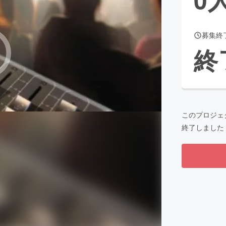
募集終
CAMPFIRE for Social Good
CAMPFIRE Creation
終
CAMPFIREふるさと納税
machi-ya
コミュニティ
このプロジェ
終了しました