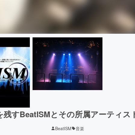
を残すBeatISMとその所属アーティ
BeatISM
音楽