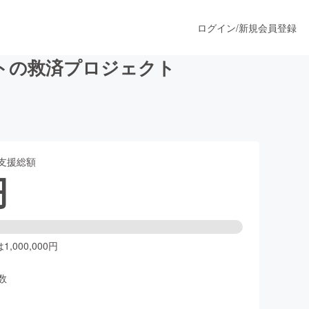
ログイン
/
新規会員登録
ストの救済プロジェクト
うすぐ公開されます
支援総額
プロダクト
円
ファッション
スポーツ
,000,000円
数
ア
ソーシャルグッド
人