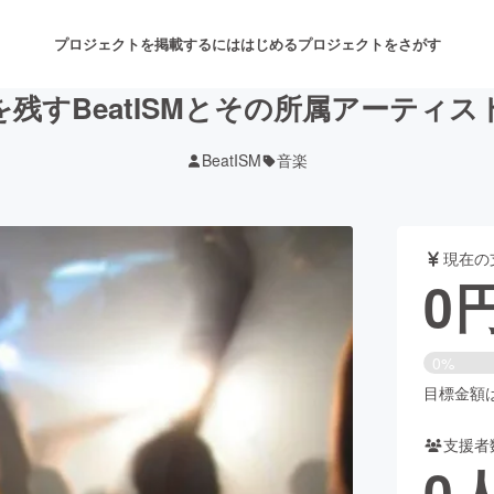
プロジェクトを掲載するには
はじめる
プロジェクトをさがす
を残すBeatISMとその所属アーティ
BeatISM
音楽
注目のリターン
注目の新着プロジェクト
募集終了が近いプロジェクト
も
現在の
音楽
舞台・パフォーマンス
0
ゲーム・サービス開発
フード・飲食店
0%
書籍・雑誌出版
アニメ・漫画
目標金額は1
支援者
チャレンジ
ビューティー・ヘルスケ
0