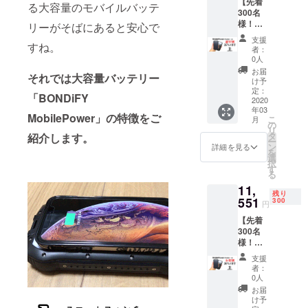
【先着
る大容量のモバイルバッテ
300名
わず魅力的
様！】
リーがそばにあると安心で
な商品を、
超早割
支援
「BONDIFY
特別価
すね。
者：
格
」ブランド
0人
35％OF
お届
を通じて皆
それでは大容量バッテリー
F 2020
け予
様にご紹介
年03月
定：
「BONDiFY
末まで
2020
したいと思
年03
にお届
MobilePower」の特徴をご
こ
います。
月
け予定
の
リ
です。
タ
紹介します。
ー
【先着
ン
詳細を見る
「BONDIFY
を
300台限
選
択
」・・・
定リ
す
る
ター
BOND(つな
11,
ン】 一
残り
ぐ）
般販売
551
300
円
+identify(見
予定価
【先着
格
極める）
300名
16500
世界各国の
様！】
円(税
お得割
込、送
素晴らしい
支援
特別価
料無料)
者：
商品を"見極
格
↓ 超早
0人
めて" 紹介す
30％OF
割特別
お届
F 2020
価格
け予
る"つなぐ"ブ
年03月