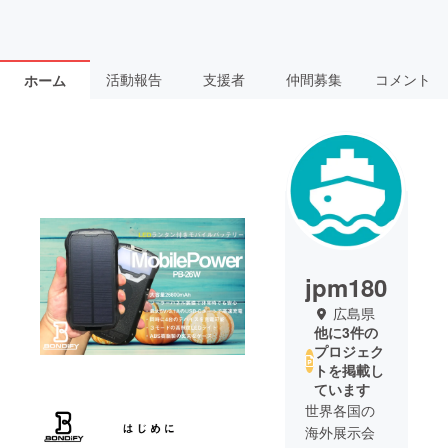
活動報告
支援者
仲間募集
コメント
ホーム
jpm180
広島県
他に3件の
プロジェク
トを掲載し
ています
世界各国の
海外展示会