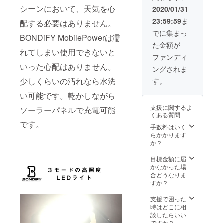
↓ 2セッ
バイル
シーンにおいて、天気を心
月 発送
2020/01/31
ト割特
バッテ
時期：
23:59:59
ま
別価格
配する必要はありません。
リー×１
2020年
（38%
・日本
3月中 ※
でに集まっ
BONDiFY MobilePowerは濡
OFF
語マ
送料無
た金額が
-12,540
ニュア
料
れてしまい使用できないと
円引
ル × １
ファンディ
き）
・
いった心配はありません。
ングされま
20,460
MicroU
円(税
SBケー
少しくらいの汚れなら水洗
す。
込、送
ブル ×
料無料)
い可能です。乾かしながら
１ ・ス
パッ
トラッ
支援に関するよ
ソーラーパネルで充電可能
ケージ
プベル
くある質問
内容：
ト × １
です。
・
・製品
手数料はいく
BONDi
保証書
らかかります
FY
× １ 製
か？
MobileP
品保
ower モ
証： ご
目標金額に届
バイル
購入よ
かなかった場
バッテ
り12ヵ
合どうなりま
リー×２
月 発送
すか？
・日本
時期：
語マ
2020年
支援で困った
ニュア
3月中 ※
時はどこに相
ル × ２
送料無
談したらいい
・
料
ですか？