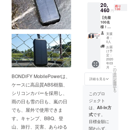
ラップ
20,
ン】 一
ケージ
ベルト
残り
般販売
460
内容：
100
× 1 ・製
円
予定価
・
品保証
【先着
格
BONDi
書 × 1
100名
16,500
FY
製品保
様！】2
円(税
MobileP
証： ご
セット
込、送
ower モ
購入よ
支援
割特別
料無料)
バイル
り12ヵ
者：
価格
↓ 早割
バッテ
0人
月 発送
38％OF
特別価
リー×１
時期：
お届
F 2020
格
・日本
け予
2020年
年03月
（20%
定：
語マ
3月中 ※
末まで
2020
OFF
ニュア
送料無
年03
にお届
-3,300
ル × 1
料
こ
月
け予定
円引
の
・
リ
です。
き）
タ
MicroU
BONDiFY MobilePowerは、
ー
【先着
13,200
ン
SBケー
詳細を見る
を
100セッ
円(税
選
ブル × 1
ケースに高品質ABS樹脂、
択
ト限定
込、送
す
・スト
る
リター
料無料)
シリコンカバーを採用し、
ラップ
このプロ
ン】 一
パッ
ベルト
ジェクト
雨の日も雪の日も、嵐の日
般販売
ケージ
× 1 ・製
予定価
内容：
品保証
は、
All-In方
でも、屋外で使用できま
格
・
書 × 1
式
です。
33,000
BONDi
製品保
す。キャンプ、BBQ、登
円(税
FY
証： ご
目標金額に
込、送
MobileP
購入よ
山、旅行、災害、あらゆる
関わらず、
料無料)
ower モ
り12ヵ