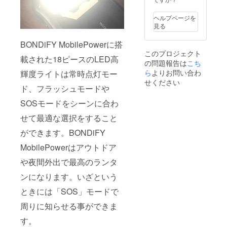
MicroU
SBケー
ヘルプページを
ブル ×
見る
２ ・ス
トラッ
BONDiFY MobilePowerに搭
プベル
このプロジェクト
ト × ２
載された18ピースのLED高
の問題報告は
こち
・製品
保証書
ら
よりお問い合わ
輝度ライトは常時点灯モー
× ２ 製
せください
ド、フラッシュモードや
品保
証： ご
SOSモードをシーンに合わ
購入よ
り12ヵ
せて最適な選択をすること
月 発送
時期：
ができます。BONDiFY
2020年
3月中 ※
MobilePowerはアウトドア
送料無
料
や夜間外出で最高のランタ
ンになります。いざという
ときには「SOS」モードで
周りに知らせる事ができま
す。