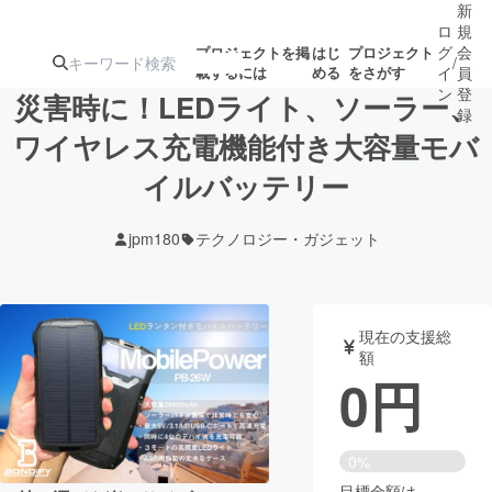
新
ロ
規
グ
会
プロジェクトを掲
はじ
プロジェクト
/
載するには
める
をさがす
イ
員
ン
登
災害時に！LEDライト、ソーラー、
録
ワイヤレス充電機能付き大容量モバ
イルバッテリー
人気のプロ
注目のリ
注目の新着プロ
募集終了が近いプ
もうすぐ公開
ジェクト
ターン
ジェクト
ロジェクト
されます
jpm180
テクノロジー・ガジェット
アート・写真
音楽
現在の支援総
テクノロジー・ガジェット
ゲーム・サ
額
0
円
映像・映画
書籍・雑誌
0%
ビジネス・起業
チャレンジ
目標金額は