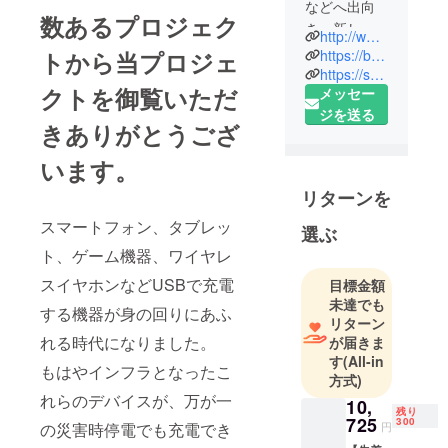
などへ出向
数あるプロジェク
き、新しい
http://www.japanmarket180.com
商品を見つ
https://bondify.net/
トから当プロジェ
けるたび
https://selgy-fitness.myshopify.com/
クトを御覧いただ
メッセー
に、日本の
ジを送る
皆様へお届
きありがとうござ
けできた
ら・・・ど
います。
んなに喜ん
リターンを
でいただけ
スマートフォン、タブレッ
るだろ
選ぶ
う・・・と
ト、ゲーム機器、ワイヤレ
日々考えて
スイヤホンなどUSBで充電
目標金額
おります。
未達でも
する機器が身の回りにあふ
今後も「こ
リターン
んな商品
れる時代になりました。
が届きま
あったらい
す
(All-in
もはやインフラとなったこ
方式)
いな」をス
れらのデバイスが、万が一
ローガンと
10,
残り
725
300
して、国
円
の災害時停電でも充電でき
内、海外問