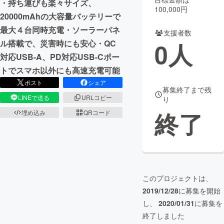
・持ち運びも楽々サイズ、
100,000円
20000mAhの大容量バッテリーで
まちづくり・地域活性化
最大４台同時充電・ソーラーパネ
支援者数
0
人
ル搭載で、災害時にも安心・QC
CAMPFIRE for Social Good
CAMPFIRE Creation
対応USB-A、PD対応USB-Cポー
CAMPFIREふるさと納税
machi-ya
コミュニティ
トでスマホ以外にも高速充電可能
ポスト
シェア
募集終了まで残
LINEで送る
URLコピー
り
終了
埋め込み
QRコード
このプロジェクトは、
2019/12/28
に募集を開始
し、
2020/01/31
に募集を
終了しました