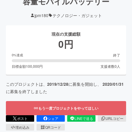
容量モバイルバッテリー
jpm180
テクノロジー・ガジェット
現在の支援総額
0
円
終了
0
%達成
目標金額
100,000
円
支援者数
0
人
このプロジェクトは、
2019/12/28
に募集を開始し、
2020/01/31
に募集を終了しました
もう一度プロジェクトをやってほしい
ポスト
シェア
LINEで送る
URLコピー
埋め込み
QRコード