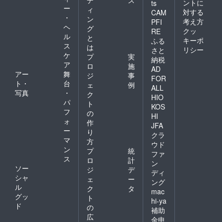
ントに
ts
ー
ィ
対する
CAM
・
ン
考え方
PFI
ヘ
グ
クッ
RE
ル
と
キーポ
ふる
ス
は
リシー
さと
ケ
プ
実
納税
ア
ロ
施
AD
アー
舞
ジ
事
FOR
ト・
台
ェ
例
ALL
写真
・
ク
HIO
パ
ト
KOS
フ
の
HI
ォ
作
JFA
ー
り
クラ
マ
方
ウド
ン
プ
統
ファ
ス
ロ
計
ン
ソー
ジ
デ
ディ
シャ
ェ
ー
ング
ル
ク
タ
mac
グッ
ト
hi-ya
ド
の
補助
広
金申