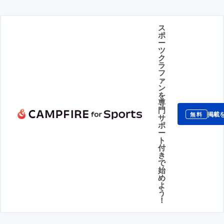
ス
ポ
ー
ツ
ク
ラ
フ
ァ
ン
を
専
門
掲載
無料
サ
ポ
ー
ト
付
き
で
始
め
よ
う
！