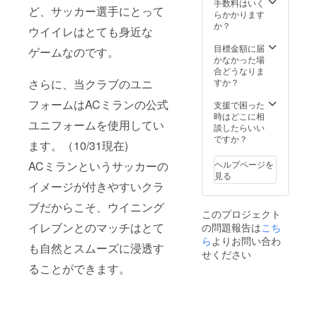
手数料はいく
ど、サッカー選手にとって
らかかります
か？
ウイイレはとても身近な
目標金額に届
ゲームなのです。
かなかった場
合どうなりま
すか？
さらに、当クラブのユニ
フォームはACミランの公式
支援で困った
時はどこに相
ユニフォームを使用してい
談したらいい
ですか？
ます。（10/31現在)
ヘルプページを
ACミランというサッカーの
見る
イメージが付きやすいクラ
ブだからこそ、ウイニング
このプロジェクト
イレブンとのマッチはとて
の問題報告は
こち
ら
よりお問い合わ
も自然とスムーズに浸透す
せください
ることができます。