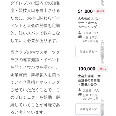
択
す
グイレブンの国内での知名
賛いただいてる
る
大会開催期間中
度・競技人口を向上させる
51,000
の大会名・大会
円
残り5
ロゴマーク等の
ために、大小に関わらずイ
大会公式スポン
使用権 ※支援時
サー ・ホーム
にご登録いただ
ベントと大会の開催を定期
ページヘッダー
く企業名・ロゴ
への企業ロゴ・
マーク等のご提
的、短いスパンで数をこな
支援者：0人
企業名の掲載 ・
出・ご確認をさ
お届け予定：
ホームページス
せて頂くために
していく必要があります。
こ
2019年12月
の
ポンサー紹介
ご連絡を取らせ
リ
タ
ページへの企業
ていただける
ー
ン
当クラブの持つスポーツク
ロゴ・企業名の
詳細を見る
メールアドレス
を
選
掲載 ・大会告知
のご登録をお願
択
ラブの運営知識・イベント
す
ページ等への企
い致します。
る
業名or企業ロゴ
を開くノウハウを活かし、
100,000
の掲載 ・グッズ
円
残り3
製作に伴う、サ
企業宣伝・業界参入を図っ
大会主催枠 ・大
ンプル品の優先
会冠名の命名権
提供（予定） ※
ている企業様とマッチング
・主催大会の運
支援時にご登録
営への参加権
いただく企業
させていただくことで、こ
支援者：0人
（賞品授与等）
名・ロゴマーク
お届け予定：
のプロジェクトを始動・継
・ホームページ
等のご提出・ご
こ
2019年12月
の
ヘッダーへの企
確認をさせて頂
リ
続していくことが可能であ
タ
業ロゴ・企業名
くためにご連絡
ー
ン
の掲載 ・ホーム
詳細を見る
を取らせていた
を
ると考えています。
選
ページスポン
だけるメールア
択