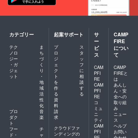
カテゴリー
起案サポート
サ
CAMP
ー
FIRE
テク
ま
プ
ス
ビ
につい
ノロ
ち
ロ
タ
ス
て
ジー
づ
ジ
ッ
・ガ
く
ェ
フ
CAM
CAMP
ジェ
り
ク
に
PFI
FIREと
ット
・
ト
相
RE
は
地
を
談
CAM
あんし
域
作
す
PFI
ん・安
活
る
る
RE
全への
性
資
コ
取り組
化
料
ミュ
み
プロ
音
請
ニ
ニュー
ダク
楽
求
ティ
ス
ト
CAM
ヘルプ
クラウドファ
フー
チ
PFI
お問い
ンディングの
ド・
ャ
RE
合わせ