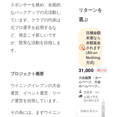
スポンサーを務め、全面的
リターンを
なバックアップの元活動し
選ぶ
ています。クラブの代表は
元プロ選手を起用するな
目標金額
ど、発足こそ新しいです
未達なら
が、堅実な活動を目指しま
全額返金
されます
す。
(All-or-
Nothing
方式)
31,000
円
残り15
プロジェクト概要
大会協賛 ・ホー
ムページ、大会
ウイニングイレブンの大会
ホームページの
フッターへ企業
支援者：0人
運営、イベント運営、リー
ロゴの掲載 ・
お届け予定：
ホームページ、
グ運営を目指しています。
こ
2019年12月
の
大会ページのス
リ
タ
ポンサーページ
ー
ン
へ企業ロゴ・企
詳細を見る
その為には、まずウイニン
を
選
業名の掲載 ・協