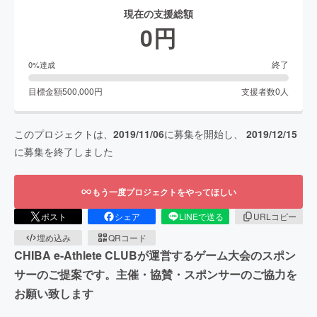
現在の支援総額
0
円
終了
0
%達成
目標金額
500,000
円
支援者数
0
人
このプロジェクトは、
2019/11/06
に募集を開始し、
2019/12/15
に募集を終了しました
もう一度プロジェクトをやってほしい
ポスト
シェア
LINEで送る
URLコピー
埋め込み
QRコード
CHIBA e-Athlete CLUBが運営するゲーム大会のスポン
サーのご提案です。主催・協賛・スポンサーのご協力を
お願い致します