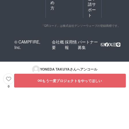
め
請サ
方
ポー
ト
「QRコード」は株式会社デンソーウェーブの登録商標です。
© CAMPFIRE,
会社概
採用情
パートナー
Inc.
要
報
募集
YONEDA TAKUYA
さんへアンコール
もう一度プロジェクトをやってほしい
0