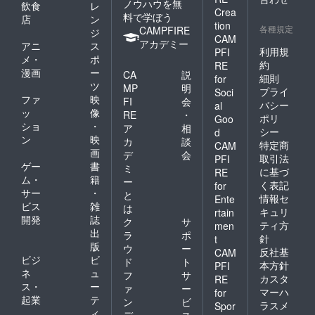
ノウハウを無
飲食
レ
Crea
料で学ぼう
店
ン
tion
各種規定
CAMPFIRE
ジ
CAM
アカデミー
アニ
ス
利用規
PFI
メ・
ポ
約
RE
漫画
ー
CA
説
細則
for
ツ
MP
明
プライ
Soci
ファ
映
FI
会
バシー
al
ッ
像
RE
・
ポリ
Goo
ショ
・
ア
相
シー
d
ン
映
カ
談
特定商
CAM
画
デ
会
取引法
PFI
ゲー
書
ミ
に基づ
RE
ム・
籍
ー
く表記
for
サー
・
と
情報セ
Ente
ビス
雑
は
キュリ
rtain
開発
誌
ク
サ
ティ方
men
出
ラ
ポ
針
t
版
ウ
ー
反社基
CAM
ビジ
ビ
ド
ト
本方針
PFI
ネ
ュ
フ
サ
カスタ
RE
ス・
ー
ァ
ー
マーハ
for
起業
テ
ン
ビ
ラスメ
Spor
ィ
デ
ス