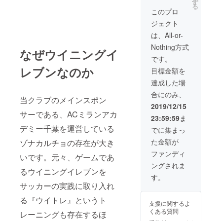
す
サー紹介ページ
ドレスのご登録
る
への企業ロゴ・
このプロ
をお願い致しま
企業名の掲載 ・
す。
ジェクト
主催大会の告知
ポスター、告知
は、All-or-
ページ等への企
Nothing方式
業ロゴ・企業名
なぜウイニングイ
の掲載 ・グッズ
です。
製作に伴う、サ
レブンなのか
目標金額を
ンプルの優先的
配布（予定） ※
達成した場
支援時にご登録
合にのみ、
いただく企業
当クラブのメインスポン
名・ロゴマーク
2019/12/15
等のご提出・ご
サーである、ACミランアカ
23:59:59
ま
確認をさせて頂
デミー千葉を運営している
くためにご連絡
でに集まっ
を取らせていた
た金額が
ゾナカルチョの存在が大き
だけるメールア
ドレスのご登録
ファンディ
いです。元々、ゲームであ
をお願い致しま
ングされま
す。
るウイニングイレブンを
す。
サッカーの実践に取り入れ
る『ウイトレ』というト
支援に関するよ
くある質問
レーニングも存在するほ