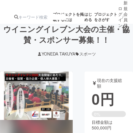
新
ロ
規
グ
会
プロジェクトを掲
はじ
プロジェクト
/
載するには
める
をさがす
イ
員
ン
登
ウイニングイレブン大会の主催・協
録
賛・スポンサー募集！！
人気のプロ
注目のリ
注目の新着プロ
募集終了が近いプ
もうすぐ公開
YONEDA TAKUYA
スポーツ
ジェクト
ターン
ジェクト
ロジェクト
されます
アート・写真
音楽
現在の支援総
額
0
円
テクノロジー・ガジェット
ゲーム・サ
映像・映画
書籍・雑誌
0%
目標金額は
500,000円
ビジネス・起業
チャレンジ