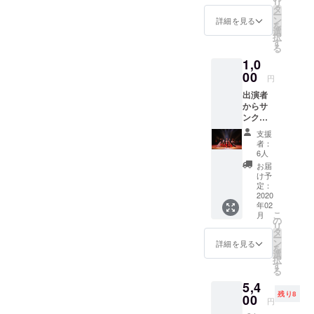
リ
タ
ー
ン
詳細を見る
を
選
択
す
る
1,0
00
円
出演者
からサ
ンクス
メール
支援
とメッ
者：
セージ
6人
動画を
お届
お送り
け予
しま
定：
す。
2020
年02
こ
月
の
リ
タ
ー
ン
詳細を見る
を
選
択
す
る
5,4
残り8
00
円