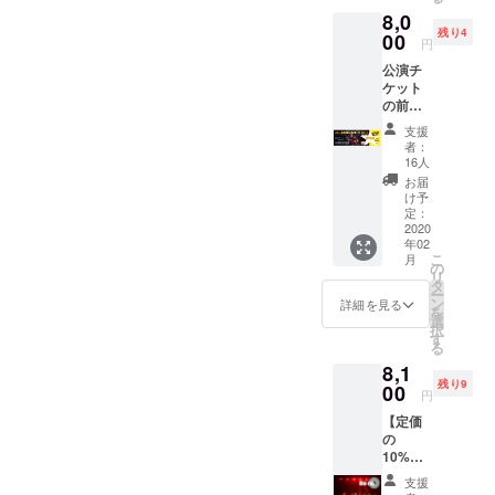
8,0
残り4
00
円
公演チ
ケット
の前方
座席を
支援
確保い
者：
たしま
16人
す。
お届
け予
定：
2020
年02
こ
月
の
リ
タ
ー
ン
詳細を見る
を
選
択
す
る
8,1
残り9
00
円
【定価
の
10%OF
F!】
支援
BALLR