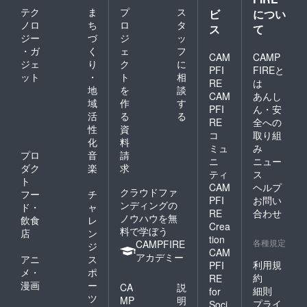
テク
ま
プ
ス
ビ
につい
ノロ
ち
ロ
タ
ス
て
ジー
づ
ジ
ッ
・ガ
く
ェ
フ
CAM
CAMP
ジェ
り
ク
に
PFI
FIREと
ット
・
ト
相
RE
は
地
を
談
CAM
あんし
域
作
す
PFI
ん・安
活
る
る
RE
全への
性
資
コ
取り組
化
料
ミュ
み
プロ
音
請
ニ
ニュー
ダク
楽
求
ティ
ス
ト
CAM
ヘルプ
クラウドファ
フー
チ
PFI
お問い
ンディングの
ド・
ャ
RE
合わせ
ノウハウを無
飲食
レ
Crea
料で学ぼう
店
ン
tion
各種規定
CAMPFIRE
ジ
CAM
アカデミー
アニ
ス
利用規
PFI
メ・
ポ
約
RE
漫画
ー
CA
説
細則
for
ツ
MP
明
プライ
Soci