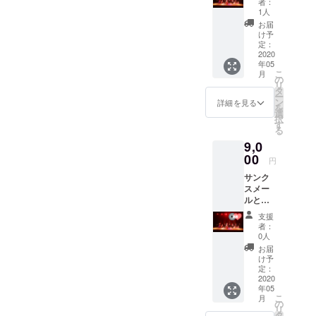
者：
OOM
1人
EXPRE
お届
SS2020
け予
収録映
定：
像を後
2020
年05
日Blu-
こ
月
ray
の
リ
Discで
タ
ー
お届け
ン
詳細を見る
を
しま
選
択
す。
す
る
9,0
00
円
サンク
スメー
ルと
メッ
支援
セージ
者：
動画を
0人
お送り
お届
し、
け予
BALLR
定：
OOM
2020
年05
EXPRE
こ
月
SS2020
の
リ
のDVD
タ