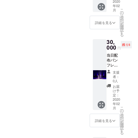
せてい
2020
年02
ただき
こ
月
ます。
の
リ
（1コマ
タ
ー
分） ※
ン
詳細を見る
を
支援
選
択
時、必
す
る
ず備考
30,
欄にご
残り5
希望/企
000
円
業名の
当日配
お名前
布パン
をご記
フレッ
入くだ
トに掲
さい。
支援
載しま
者：
す。（2
0人
コマ
お届
分） ※
け予
支援
定：
時、必
2020
年02
ず備考
こ
月
欄にご
の
リ
希望/企
タ
ー
業名の
ン
詳細を見る
を
お名前
選
択
をご記
す
る
入くだ