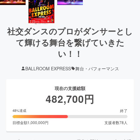
社交ダンスのプロがダンサーとし
て輝ける舞台を繋げていきた
い！！
BALLROOM EXPRESS
舞台・パフォーマンス
現在の支援総額
482,700
円
終了
48
%達成
目標金額
1,000,000
円
支援者数
78
人