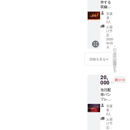
作する
収録映
像
支援
（DVD/
者：
Blu-ray
2人
Disc）
お届
に協力
け予
として
定：
お名前
2020
年05
を掲載
こ
月
しま
の
リ
す。 ※
タ
ー
支援
ン
詳細を見る
を
時、必
選
択
ず備考
す
る
欄にご
20,
希望/企
残り10
業名の
000
円
お名前
当日配
をご記
布パン
入くだ
フレッ
さい。
トに協
支援
力とし
者：
て企業
0人
名・お
お届
名前を
け予
掲載さ
定：