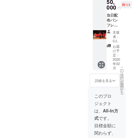
50,
さい。
残り2
000
円
当日配
布パン
フレッ
トにお
支援
名前を
者：
掲載し
0人
ます（4
お届
コマ
け予
分） ※
定：
支援
2020
年02
時、必
こ
月
ず備考
の
リ
欄にご
タ
ー
希望/企
ン
詳細を見る
を
業名の
選
択
お名前
す
る
をご記
このプロ
入くだ
ジェクト
さい。
は、
All-In方
式
です。
目標金額に
関わらず、