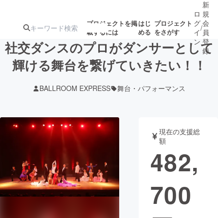
新
ロ
規
グ
会
プロジェクトを掲
はじ
プロジェクト
/
載するには
める
をさがす
イ
員
ン
登
社交ダンスのプロがダンサーとして
録
輝ける舞台を繋げていきたい！！
人気のプロ
注目のリ
注目の新着プロ
募集終了が近いプ
もうすぐ公開
BALLROOM EXPRESS
舞台・パフォーマンス
ジェクト
ターン
ジェクト
ロジェクト
されます
アート・写真
音楽
現在の支援総
額
482,
テクノロジー・ガジェット
ゲーム・サ
700
映像・映画
書籍・雑誌
ビジネス・起業
チャレンジ