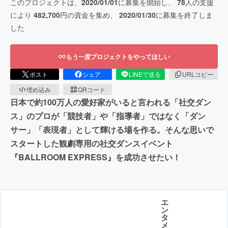
このプロジェクトは、
2020/01/01
に募集を開始し、
78
人の支援
により
482,700
円の資金を集め、
2020/01/30
に募集を終了しま
した
もう一度プロジェクトをやってほしい
ポスト
シェア
LINEで送る
URLコピー
埋め込み
QRコード
日本で約100万人の愛好家がいると言われる「社交ダン
ス」のプロが「競技者」や「指導者」ではなく「ダン
サー」「表現者」として輝ける場を作る。そんな思いで
スタートした観劇専用の社交ダンスイベント
『BALLROOM EXPRESS』を成功させたい！
エ
ン
タ
メ