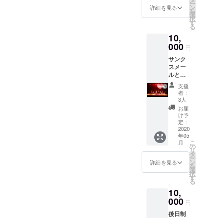
ー
を後日
ン
詳細を見る
を
郵送致
選
択
しま
す
る
す。
10,
000
円
サンク
スメー
ルと
メッ
支援
セージ
者：
動画を
3人
お送り
お届
し、
け予
BALLR
定：
OOM
2020
年05
EXPRE
こ
月
SS2020
の
リ
のBlu-
タ
ー
ray
ン
詳細を見る
を
Discを
選
択
後日お
す
る
送りい
10,
たしま
す。
000
円
後日制