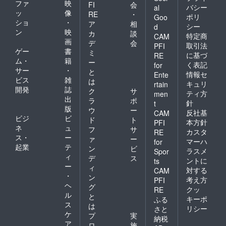
ファ
映
FI
会
バシー
al
ッ
像
RE
・
ポリ
Goo
ショ
・
ア
相
シー
d
ン
映
カ
談
特定商
CAM
画
デ
会
取引法
PFI
ゲー
書
ミ
に基づ
RE
ム・
籍
ー
く表記
for
サー
・
と
情報セ
Ente
ビス
雑
は
キュリ
rtain
開発
誌
ク
サ
ティ方
men
出
ラ
ポ
針
t
版
ウ
ー
反社基
CAM
ビジ
ビ
ド
ト
本方針
PFI
ネ
ュ
フ
サ
カスタ
RE
ス・
ー
ァ
ー
マーハ
for
起業
テ
ン
ビ
ラスメ
Spor
ィ
デ
ス
ントに
ts
ー
ィ
対する
CAM
・
ン
考え方
PFI
ヘ
グ
クッ
RE
ル
と
キーポ
ふる
ス
は
リシー
さと
ケ
プ
実
納税
ア
ロ
施