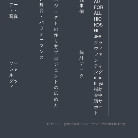
AD
アー
舞
ジ
事
FOR
ト・
台
ェ
例
ALL
写真
・
ク
HIO
パ
ト
KOS
フ
の
HI
ォ
作
JFA
ー
り
クラ
マ
方
ウド
ン
プ
統
ファ
ス
ロ
計
ン
ソー
ジ
デ
ディ
シャ
ェ
ー
ング
ル
ク
タ
mac
グッ
ト
hi-ya
ド
の
補助
広
金申
め
請サ
方
ポー
ト
「QRコード」は株式会社デンソーウェーブの登録商標です。