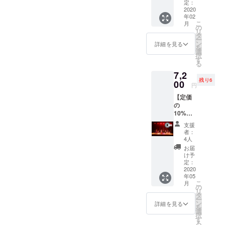
動画を
定：
お送り
2020
年02
しま
こ
月
す。
の
リ
タ
ー
ン
詳細を見る
を
選
択
す
る
7,2
残り6
00
円
【定価
の
10%OF
F!】
支援
BALLR
者：
OOM
4人
EXPRE
お届
SS2020
け予
のDVD
定：
を後日
2020
年05
お送り
こ
月
いたし
の
リ
ます
タ
ー
ン
詳細を見る
を
選
択
す
る