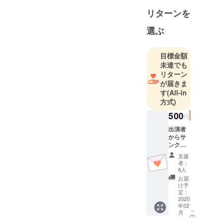
リターンを
選ぶ
目標金額
未達でも
リターン
が届きま
す
(All-in
方式)
500
円
出演者
からサ
ンクス
メール
支援
をお送
者：
りしま
6人
す。
お届
け予
定：
2020
年02
こ
月
の