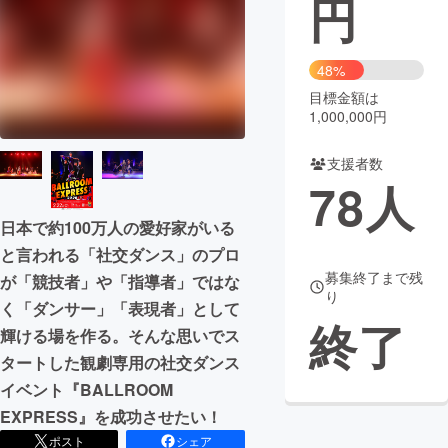
円
まちづくり・地域活性化
48%
目標金額は
CAMPFIRE for Social Good
CAMPFIRE Creation
1,000,000円
CAMPFIREふるさと納税
machi-ya
コミュニティ
支援者数
78
人
日本で約100万人の愛好家がいる
と言われる「社交ダンス」のプロ
募集終了まで残
が「競技者」や「指導者」ではな
り
く「ダンサー」「表現者」として
終了
輝ける場を作る。そんな思いでス
タートした観劇専用の社交ダンス
イベント『BALLROOM
EXPRESS』を成功させたい！
ポスト
シェア