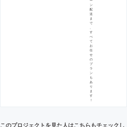
ン
配
送
ま
で
、
す
べ
て
お
任
せ
の
プ
ラ
ン
も
あ
り
ま
す
！
このプロジェクトを見た人はこちらもチェックし