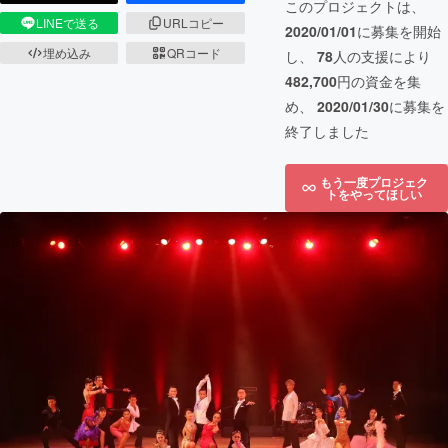
このプロジェクトは、
LINEで送る
URLコピー
2020/01/01
に募集を開始
埋め込み
QRコード
し、
78
人の支援により
482,700
円の資金を集
め、
2020/01/30
に募集を
終了しました
もう一度プロジェク
トをやってほしい