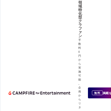
領
域
特
化
型
ク
ラ
フ
ァ
ン
手
数
料
0
円
か
ら
実
施
可
能
。
企
画
掲載
無料
か
ら
リ
タ
ー