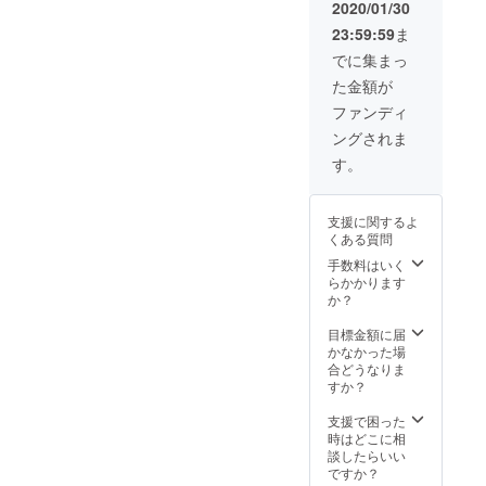
2020/01/30
23:59:59
ま
でに集まっ
た金額が
ファンディ
ングされま
す。
支援に関するよ
くある質問
手数料はいく
らかかります
か？
目標金額に届
かなかった場
合どうなりま
すか？
支援で困った
時はどこに相
談したらいい
ですか？