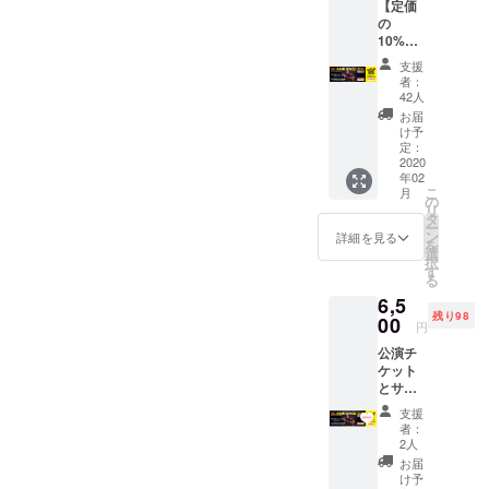
【定価
の
10%OF
F!】公
支援
演チ
者：
ケット
42人
をお送
お届
りしま
け予
す。
定：
2020
年02
こ
月
の
リ
タ
ー
ン
詳細を見る
を
選
択
す
る
6,5
残り98
00
円
公演チ
ケット
とサン
クス
支援
メー
者：
ル、
2人
メッ
お届
セージ
け予