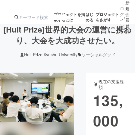
新
ロ
規
グ
会
プロジェクトを掲
はじ
プロジェクト
/
載するには
める
をさがす
イ
員
ン
登
[Hult Prize]世界的大会の運営に携わ
録
り、大会を大成功させたい。
人気のプロ
注目のリ
注目の新着プロ
募集終了が近いプ
もうすぐ公開
Hult Prize Kyushu University
ソーシャルグッド
ジェクト
ターン
ジェクト
ロジェクト
されます
アート・写真
音楽
現在の支援総
額
135,
テクノロジー・ガジェット
ゲーム・サ
000
映像・映画
書籍・雑誌
ビジネス・起業
チャレンジ