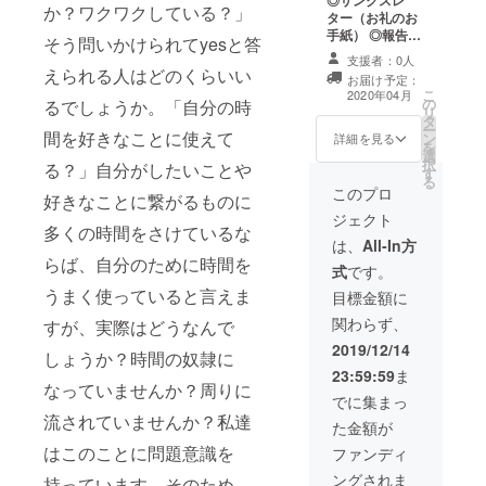
ユーザー名を掲
フレットにお名
か？ワクワクしている？」
月7日までにご支
ター（お礼のお
載いたします。
前を掲載 ◎Hult
援いただいた方
手紙） ◎報告
ご了承くださ
そう問いかけられてyesと答
Prize @ Kyushu
は、九州大学学
書 PDFでA4１
い。
University T
支援者：0人
内大会パンフ
枚分を予定して
えられる人はどのくらいい
シャツ ◎イベン
お届け予定：
レットへお名前
おります。 ◎マ
こ
ト招待（来年４
2020年04月
の
の掲載をいたし
ガジン（定期活
るでしょうか。「自分の時
リ
月頃を予定、場
タ
ます。 ※支援
動報告書）
ー
所は福岡近郊を
間を好きなことに使えて
ン
時、必ず備考欄
PDF（ページ数
詳細を見る
を
予定していま
選
にご希望のお名
未定）での送付
択
す。） Hult
る？」自分がしたいことや
す
前をご記入くだ
を予定しており
る
Prize @ Kyushu
さい。 記入のな
ます。 ◎九州大
このプロ
好きなことに繋がるものに
Universityでは
い場合は
学学内大会（本
ソーシャルビジ
ジェクト
CAMPFIREの
大会） 配布パン
多くの時間をさけているな
ネスやSDGｓ、
ユーザー名を掲
フレットにお名
は、
All-In方
などさまざまな
載いたします。
前を掲載 ◎Hult
らば、自分のために時間を
イベントを定期
式
です。
ご了承くださ
Prize @ Kyushu
的に開催してお
うまく使っていると言えま
い。
University T
目標金額に
り、そのイベン
シャツ ◎イベン
トにご招待いた
関わらず、
すが、実際はどうなんで
トご招待 （来
します。 また、
年４月頃を予
2019/12/14
お礼のお手紙、
しょうか？時間の奴隷に
定、場所は福岡
活動の報告書、
23:59:59
ま
近郊を予定して
なっていませんか？周りに
定期マガジン（1
います。） ◎九
でに集まっ
年間）の送付、
州大学学内大会
流されていませんか？私達
12月7日までに
た金額が
（本大会） ご招
ご支援いただい
はこのことに問題意識を
待 （交通費等
ファンディ
た方は、九州大
は自己負担とな
学学内大会パン
ングされま
持っています。そのため、
ります。ご了承