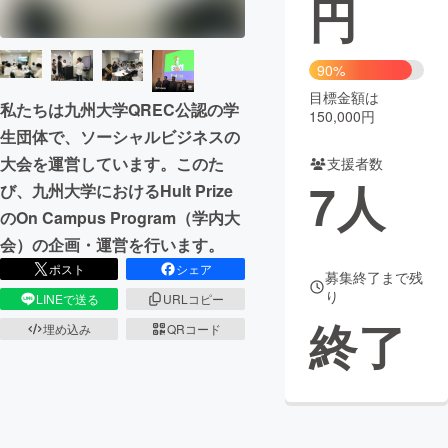
円
まちづくり・地域活性化
90%
目標金額は
CAMPFIRE for Social Good
CAMPFIRE Creation
私たちは九州大学QREC公認の学
150,000円
CAMPFIREふるさと納税
machi-ya
コミュニティ
生団体で、ソーシャルビジネスの
大会を運営しています。このた
支援者数
7
人
び、九州大学におけるHult Prize
のOn Campus Program（学内大
会）の企画・運営を行います。
ポスト
シェア
募集終了まで残
り
LINEで送る
URLコピー
終了
埋め込み
QRコード