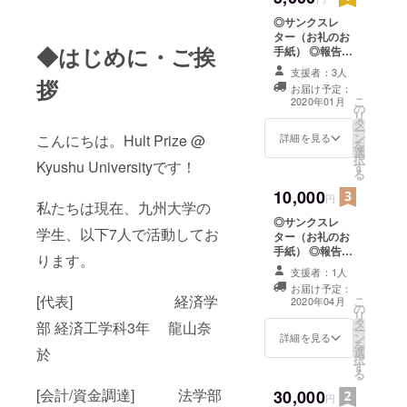
◎サンクスレ
ター（お礼のお
◆はじめに・ご挨
手紙） ◎報告書
PDFでA4１枚分
支援者：3人
を予定しており
拶
お届け予定：
ます。 お礼のお
こ
2020年01月
の
手紙と、活動の
リ
タ
報告書をお送り
ー
ン
いたします。
こんにちは。Hult Prize @
詳細を見る
を
選
択
Kyushu Universityです！
す
る
10,000
円
私たちは現在、九州大学の
◎サンクスレ
学生、以下7人で活動してお
ター（お礼のお
手紙） ◎報告
ります。
書 PDFでA4１
支援者：1人
枚分を予定して
お届け予定：
おります。 ◎マ
[代表] 経済学
こ
2020年04月
の
ガジン（定期活
リ
タ
動報告書）
部 経済工学科3年 龍山奈
ー
ン
PDF（ページ数
詳細を見る
を
選
於
未定）での送付
択
す
を予定しており
る
ます。 ◎九州大
[会計/資金調達] 法学部
30,000
学学内大会(本大
円