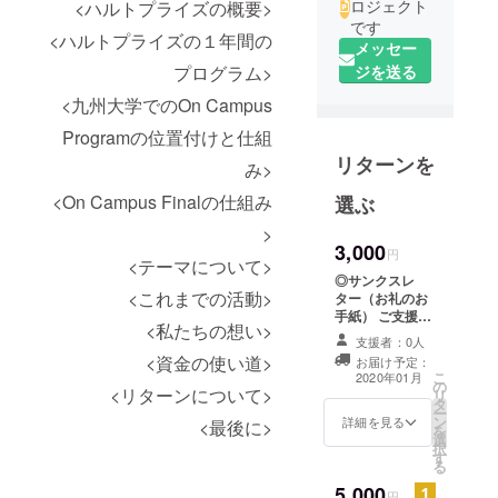
ロジェクト
<ハルトプライズの概要>
です
<ハルトプライズの１年間の
メッセー
ジを送る
プログラム>
<九州大学でのOn Campus
Programの位置付けと仕組
リターンを
み>
<On Campus Finalの仕組み
選ぶ
>
3,000
円
<テーマについて>
◎サンクスレ
<これまでの活動>
ター（お礼のお
手紙） ご支援い
<私たちの想い>
ただきた方に、
支援者：0人
感謝の気持ちを
<資金の使い道>
お届け予定：
込めてお礼のお
こ
2020年01月
の
手紙をお送りさ
<リターンについて>
リ
タ
せていただきま
ー
ン
す。
詳細を見る
<最後に>
を
選
択
す
る
5,000
円