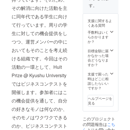
フレットへお名
ください。）
す。
前の掲載、Hult
その解消に向けた活動を主
Hult Prize @
Prize @ Kyushu
Kyushu
に同年代である学生に向け
Universityのオ
Universityのメ
支援に関するよ
リジナルTシャツ
インイベントで
て行っています。周りの学
くある質問
の送付をいたし
ある九州大学学
ます。 ※支援
手数料はいく
内大会へ特別に
生に対しての機会提供をし
時、必ず備考欄
らかかります
ご招待いたしま
にご希望のお名
つつ、運営メンバーの中に
か？
す。 また、お礼
前をご記入くだ
のお手紙、活動
さい。 記入のな
おいてもそのことを考え続
目標金額に届
の報告書、定期
い場合は
かなかった場
マガジン（1年
ける組織です。今回はその
CAMPFIREの
合どうなりま
間）の送付、12
ユーザー名を掲
すか？
月7日までにご支
活動の一環として、Hult
載いたします。
援いただいた方
ご了承くださ
支援で困った
は、九州大学大
Prize @ Kyushu University
い。
時はどこに相
会パンフレット
ではビジネスコンテストを
談したらいい
へお名前の掲
ですか？
載、Hult Prize
開催します。参加者にはこ
@ Kyushu
Universityのオ
ヘルプページを
の機会提供を通して、自分
リジナルTシャツ
見る
の送付、イベン
の好きなモノは何なのか、
トへのご招待を
させていただき
そのモノはワクワクできる
このプロジェクト
ます。 ※支援
の問題報告は
こち
のか、ビジネスコンテスト
時、必ず備考欄
ら
よりお問い合わ
にご希望のお名