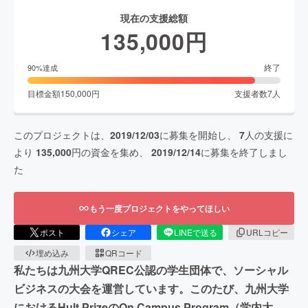
現在の支援総額
135,000
円
終了
90
%達成
目標金額
150,000
円
支援者数
7
人
このプロジェクトは、
2019/12/03
に募集を開始し、
7
人の支援に
より
135,000
円の資金を集め、
2019/12/14
に募集を終了しまし
た
もう一度プロジェクトをやってほしい
ポスト
シェア
LINEで送る
URLコピー
埋め込み
QRコード
私たちは九州大学QREC公認の学生団体で、ソーシャル
ビジネスの大会を運営しています。このたび、九州大学
におけるHult PrizeのOn Campus Program（学内大