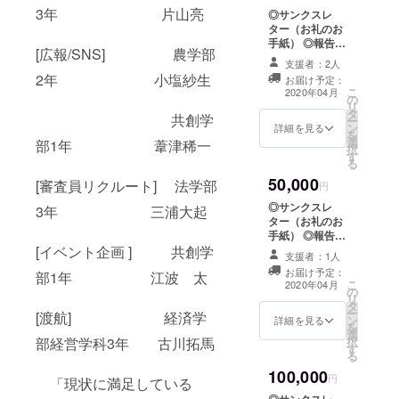
会） 配布パンフ
3年 片山亮
◎サンクスレ
レットにお名前
ター（お礼のお
を掲載 お礼のお
手紙） ◎報告
手紙、活動の報
[広報/SNS] 農学部
書 PDFでA4１
告書の送付に加
支援者：2人
枚分を予定して
えて、Hult Prize
2年 小塩紗生
お届け予定：
おります。 ◎マ
@ Kyushu
こ
2020年04月
の
ガジン（定期活
Universityの活
リ
タ
動報告書）
動を記載した定
共創学
ー
ン
PDF（ページ数
詳細を見る
期マガジンを１
を
選
未定）での送付
部1年 葦津稀一
年間お送りいた
択
す
を予定しており
します。また、
る
ます。 ◎九州大
12月7日までに
50,000
[審査員リクルート] 法学部
学学内大会 （本
円
ご支援いただい
大会） 配布パン
た方は、九州大
◎サンクスレ
3年 三浦大起
フレットにお名
学学内大会で来
ター（お礼のお
前を掲載 ◎Hult
場者に配布する
手紙） ◎報告
Prize @ Kyushu
パンフレット
書 PDFでA4１
[イベント企画 ] 共創学
University T
支援者：1人
に、活動への支
枚分を予定して
シャツ Hult
お届け予定：
援者としてお名
部1年 江波 太
おります。 ◎マ
こ
Prize @ Kyushu
2020年04月
前を掲載いたし
の
ガジン（定期活
リ
Universityのオ
ます。 ※支援
タ
動報告書）
ー
リジナルTシャツ
[渡航] 経済学
時、必ず備考欄
ン
PDF（ページ数
詳細を見る
を
をお送りいたし
にご希望のお名
選
未定）での送付
択
部経営学科3年 古川拓馬
ます。 また、お
前をご記入くだ
す
を予定しており
る
礼のお手紙、活
さい。 記入のな
ます。 ◎九州大
動の報告書、定
100,000
い場合は
学学内大会（本
円
「現状に満足している
期マガジン（1年
CAMPFIREの
大会）配布パン
間）の送付、12
◎サンクスレ