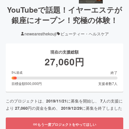
YouTubeで話題！イヤーエステが
銀座にオープン！究極の体験！
newearesthekouji
ビューティー・ヘルスケア
現在の支援総額
27,060
円
終了
5
%達成
目標金額
500,000
円
支援者数
7
人
このプロジェクトは、
2019/11/21
に募集を開始し、
7
人の支援に
より
27,060
円の資金を集め、
2019/12/29
に募集を終了しました
もう一度プロジェクトをやってほしい