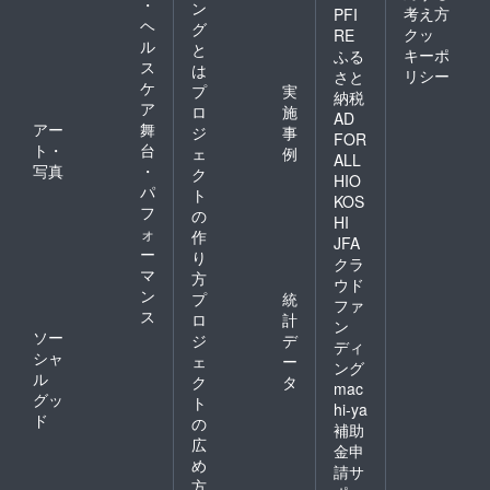
・
ン
考え方
PFI
ヘ
グ
クッ
RE
ル
と
キーポ
ふる
ス
は
リシー
さと
ケ
プ
実
納税
ア
ロ
施
AD
アー
舞
ジ
事
FOR
ト・
台
ェ
例
ALL
写真
・
ク
HIO
パ
ト
KOS
フ
の
HI
ォ
作
JFA
ー
り
クラ
マ
方
ウド
ン
プ
統
ファ
ス
ロ
計
ン
ソー
ジ
デ
ディ
シャ
ェ
ー
ング
ル
ク
タ
mac
グッ
ト
hi-ya
ド
の
補助
広
金申
め
請サ
方