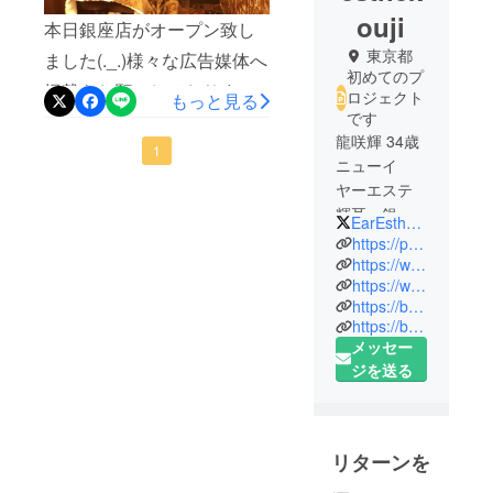
ouji
本日銀座店がオープン致し
東京都
ました(._.)様々な広告媒体へ
初めてのプ
掲載をお願いしております
ロジェクト
もっと見る
です
が反映されるのは今月末～
龍咲輝 34歳
来月頭なのです。今広める
1
ニューイ
為に出来る事と言えばSEO
ヤーエステ
対策。グーグル広告やブロ
輝耳 銀座
EarEstheKouji
店オーナー
https://peraichi.com/landing_pages/view/jk5ct
グの開設もしました。イ
https://www.instagram.com/new.ear.esthe.kouji/?hl=ja
ヤーエステがもっと広まり
https://www.youtube.com/channel/UCciaowTHOukoEZ-ZE9S3Wfw?view_as=subscriber
2019年7月
ますように…暖かいフッカ
https://beauty.hotpepper.jp/kr/slnH000477846/review/
中学から20
https://beauty.hotpepper.jp/kr/slnH000477846/
年間1日20回
フカ毛布をご用意してお待
メッセー
も耳掃除を
ちしております♪
ジを送る
する程の好
き者がイ
ヤーエステ
事業を開
リターンを
始。