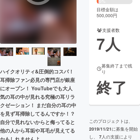
5%
目標金額は
まちづくり・地域活性化
500,000円
支援者数
CAMPFIRE for Social Good
CAMPFIRE Creation
7
人
CAMPFIREふるさと納税
machi-ya
コミュニティ
募集終了まで残
ハイクオリティ&圧倒的コスパ！
り
耳掃除ファン必見の専門店が銀座
終了
にオープン！ YouTubeでも大人
気の耳の中が見れる究極の耳リラ
クゼーション！ まだ自分の耳の中
を見ず耳掃除してるんですか！？
このプロジェクトは、
自分で見れないからと侮ってると
2019/11/21
に募集を開始
他の人から耳垢や耳毛が見えてる
し、
7
人の支援により
かもしれませんよ…