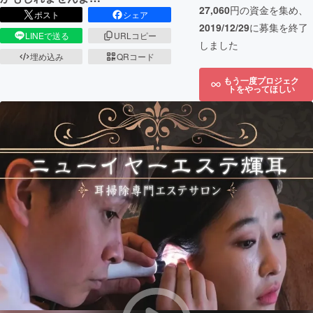
27,060
円の資金を集め、
ポスト
シェア
2019/12/29
に募集を終了
LINEで送る
URLコピー
しました
埋め込み
QRコード
もう一度プロジェク
トをやってほしい