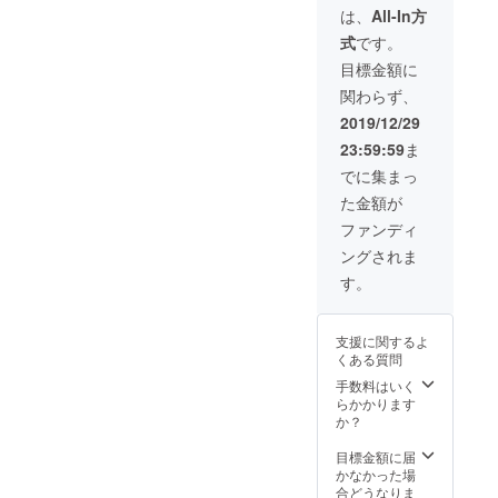
ます。
形式で
は、
All-In方
でしょ
なので
入れさ
う。 撮
式
です。
お友達
せて頂
影は
と一緒
きま
目標金額に
2020年
にご参
す。 開
3月末迄
関わらず、
加頂け
設3ヶ月
に日程
ますと
で平均
2019/12/29
を調節
一人
再生回
の上行
23:59:59
ま
5000円
数は1万
いま
です。
回を超
でに集まっ
す。
イヤー
えてお
※SNSや
た金額が
スコー
りま
HPの宣
プを使
す。 一
ファンディ
伝は出
わない
度アッ
来ませ
ングされま
施術で
プロー
ん。 ※
すの
ドした
す。
撮影日
で、あ
動画は
まで耳
くまで
ずっと
掃除は
も家庭
残りま
お控え
支援に関するよ
で出来
すので
下さ
くある質問
る簡単
影響力
い。 ※
な耳掃
は大き
手数料はいく
耳垢を
除とな
いもの
らかかります
取るの
りま
となり
か？
がメイ
す。 場
ます。
ンとな
所は銀
撮影は
目標金額に届
り、通
座店内
2020年
かなかった場
常の施
です。
3月末迄
合どうなりま
術と異