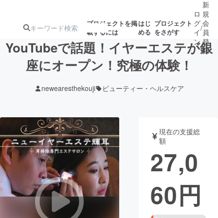
新
ロ
規
グ
会
プロジェクトを掲
はじ
プロジェクト
/
載するには
める
をさがす
イ
員
ン
登
YouTubeで話題！イヤーエステが銀
録
座にオープン！究極の体験！
人気のプロ
注目のリ
注目の新着プロ
募集終了が近いプ
もうすぐ公開
newearesthekouji
ビューティー・ヘルスケア
ジェクト
ターン
ジェクト
ロジェクト
されます
アート・写真
音楽
現在の支援総
額
27,0
テクノロジー・ガジェット
ゲーム・サ
60
円
映像・映画
書籍・雑誌
ビジネス・起業
チャレンジ