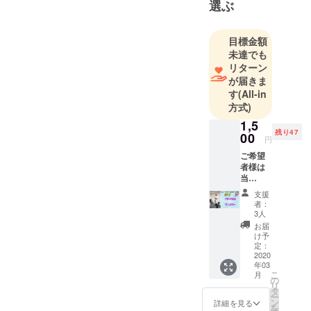
選ぶ
2019年11
月 銀座に
ニューイ
目標金額
ヤーエステ
未達でも
リターン
輝耳(ｺｳｼﾞ)を
が届きま
グランド
す
(All-in
オープン致
方式)
しました♪
1,5
残り47
00
円
オープン2か
ご希望
月でホット
者様は
ペッパーの
当
Youtub
プラン平均
支援
e動画概
者：
【アクセス
要欄に
3人
３倍】【予
てご支
お届
援者様
約数２倍】
け予
のSNS
定：
一番安い広
や企業
2020
年03
告プランで
HPの掲
こ
月
載をさ
の
プラチナ
リ
せて頂
タ
ー
（掲載費50
きま
ン
詳細を見る
を