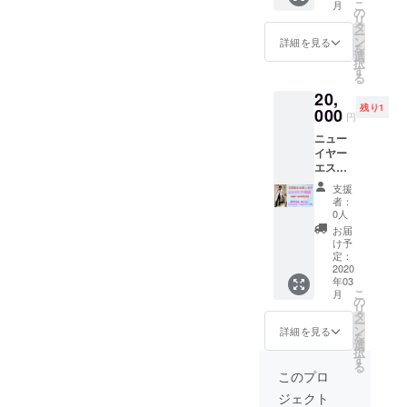
こ
月
せて頂
3月末迄
の
数は1万
リ
きま
にHPよ
タ
回を超
ー
す。 コ
り専用
ン
えてお
詳細を見る
を
ンサル
メ
選
りま
択
タント
ニュー
す
す。 一
る
会社ヘ
を選択
度アッ
20,
撮影・
しご予
プロー
残り1
編集か
000
約をお
ドした
円
らマー
願いし
動画は
ニュー
ケティ
ます。
ずっと
イヤー
ングま
※備考欄
残りま
エステ
ですべ
ヘ施術
すので
輝耳の
て制作
希望日
影響力
支援
耳掃除
依頼し
の記載
は大き
者：
をご自
ており
をお願
0人
いもの
宅で！
ますの
いしま
となり
お届
家庭で
でクオ
す。(実
け予
ます。
耳掃除
リティ
定：
際の予
『Youtu
をする
2020
の高い
約日と
beに出
年03
際のコ
動画に
異なっ
演した
こ
月
ツを伝
なりま
の
ても構
よ～』
リ
授致し
す。 動
タ
いませ
と言え
ー
ます。
画内で
ン
ん)
詳細を見る
ますの
を
20000
企業様
選
で記念
択
円で1講
の宣伝
す
や話し
る
座2～4
告知を
このプロ
のネタ
名様受
インタ
として
ジェクト
講出来
ビュー
いかが