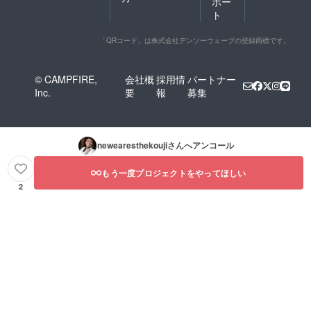
ポー
ト
「QRコード」は株式会社デンソーウェーブの登録商標です。
© CAMPFIRE,
会社概
採用情
パートナー
Inc.
要
報
募集
newearesthekouji
さんへアンコール
もう一度プロジェクトをやってほしい
2