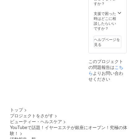
に日程
すか？
なりま
を調節
す。 ※
の上行
支援で困った
撮影時
いま
時はどこに相
間は1時
す。 ※
談したらいい
間前後
備考欄
ですか？
です。
ヘ宣伝
企業様
ヘルプページを
のURL
見る
の記載
をお願
い致し
このプロジェクト
ます。
の問題報告は
こち
ら
よりお問い合わ
せください
トップ
>
プロジェクトをさがす
>
ビューティー・ヘルスケア
>
YouTubeで話題！イヤーエステが銀座にオープン！究極の体
験！
>