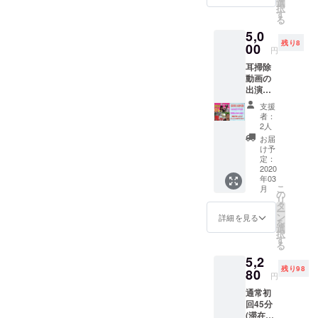
す。
万/月）に近
選
択
例： ク
す
いアクセス
る
ラウド
数を実現さ
5,0
ファン
残り8
ディン
00
せておりま
円
グご支
す。
耳掃除
援者様
動画の
・株式
出演
会社〇
これから事
権。 今
〇〇
支援
業を拡大さ
まで性
URL…
者：
別・年
・山田
せて行くに
2人
齢・職
太郎
お届
あたりプロ
業問わ
様
け予
ジェクトを
ず沢山
Twitter
定：
の方に
2020
URL…
始めさせて
年03
出演し
※掲載時
こ
頂きまし
月
て頂い
期はこ
の
リ
ており
た。
ちらに
タ
ー
ます
お任せ
ン
詳細を見る
を
が、こ
となり
選
択
※当イヤーエ
ちらの
ます。
す
る
リター
(2020年
ステは耳た
5,2
ンは当
3月末ま
ぶのマッ
残り98
YouTub
80
での動
円
サージ・ツ
eチャン
画) ※1つ
通常初
ネルに
のご支
ボ押しより
回45分
ご出演
援につ
耳掃除をメ
(滞在時
頂き、