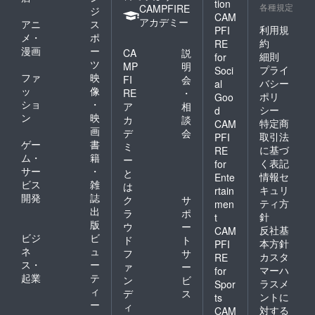
tion
各種規定
CAMPFIRE
ジ
CAM
アカデミー
アニ
ス
利用規
PFI
メ・
ポ
約
RE
漫画
ー
CA
説
細則
for
ツ
MP
明
プライ
Soci
ファ
映
FI
会
バシー
al
ッ
像
RE
・
ポリ
Goo
ショ
・
ア
相
シー
d
ン
映
カ
談
特定商
CAM
画
デ
会
取引法
PFI
ゲー
書
ミ
に基づ
RE
ム・
籍
ー
く表記
for
サー
・
と
情報セ
Ente
ビス
雑
は
キュリ
rtain
開発
誌
ク
サ
ティ方
men
出
ラ
ポ
針
t
版
ウ
ー
反社基
CAM
ビジ
ビ
ド
ト
本方針
PFI
ネ
ュ
フ
サ
カスタ
RE
ス・
ー
ァ
ー
マーハ
for
起業
テ
ン
ビ
ラスメ
Spor
ィ
デ
ス
ントに
ts
ー
ィ
対する
CAM