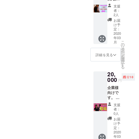
き掲載
間50分)
実際に
インに施術
はお一
支援
の6600
施術撮
つ限り
者：
を行いま
円(税込)
影をさ
となり
2人
す。
メ
せて頂
ます。
お届
ニュー
きま
※掲載希
け予
基本施
す。 コ
定：
望がな
術内容
2020
ンサル
い場合
年03
1) 耳毛
タント
はお礼
こ
月
のカッ
会社ヘ
の
のメー
リ
ト 2) 耳
撮影・
タ
ルをお
ー
の入り
編集か
ン
送りさ
詳細を見る
を
口付近
らマー
選
せて頂
択
の迷走
ケティ
す
きま
る
神経を
ングま
す。 ※
20,
オイル
ですべ
ご希望
残り10
付き綿
000
て制作
者は備
円
棒で刺
依頼し
考欄へ
企業様
激 3) 耳
ており
掲載希
向けで
内にあ
ますの
望URL
す。 当
る耳垢
でクオ
と名称
YouTub
の除去
リティ
を記載
支援
eチャン
4) オイ
の高い
してく
者：
ネルに
ル拭き
動画に
0人
ださ
ご出演
取りと
なりま
い。
お届
頂き、
耳内全
す。 開
け予
実際に
体の仕
定：
設3ヶ月
施術撮
2020
上げ
で平均
年03
影をさ
2020年
再生回