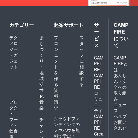
カテゴリー
起案サポート
サ
CAMP
ー
FIRE
テク
ま
プ
ス
ビ
につい
ノロ
ち
ロ
タ
ス
て
ジー
づ
ジ
ッ
・ガ
く
ェ
フ
CAM
CAMP
ジェ
り
ク
に
PFI
FIREと
ット
・
ト
相
RE
は
地
を
談
CAM
あんし
域
作
す
PFI
ん・安
活
る
る
RE
全への
性
資
コ
取り組
化
料
ミュ
み
プロ
音
請
ニ
ニュー
ダク
楽
求
ティ
ス
ト
CAM
ヘルプ
クラウドファ
フー
チ
PFI
お問い
ンディングの
ド・
ャ
RE
合わせ
ノウハウを無
飲食
レ
Crea
料で学ぼう
店
ン