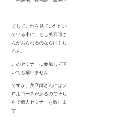
をご相
談させ
て頂き
ます 臨
店なの
でサロ
そしてこれを見ていただい
ンにお
ている中に、もし美容師さ
伺いし
ます
んがおられるのならばもち
が、お
店でで
ろん、
きない
場合は
近隣の
このセミナーに参加して頂
会場に
て講習
いても構いません
します
その場
ですが、美容師さんにはプ
合の会
場まで
ロ用コースがあるのでそち
の交通
費は自
らで個人セミナーを致しま
費にな
ります
す