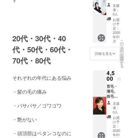
ミ
える ・
な泡を
支援
ナー
クール
体感し
者：
①部
感で爽
てみて
0人
120
やか 今
下さい
お届
分 》
までの
け予
①頭
シャン
定：
皮の状
2020
プーと
20代・30代・40
年01
態は？
は歴然
こ
月
・
の差で
の
リ
代・50代・60代・
健康な
泡立ち
タ
ー
頭皮と
が違い
ン
詳細を見る
を
は
ます モ
70代・80代
選
択
・
コモコ
す
る
頭皮の
の生ク
4,5
色は何
リーム
色
それぞれの年代にある悩み
00
みたい
円
・
な泡を
育毛・
自分の
体感し
・髪の毛の痛み
薄毛、
頭皮を
てみて
抜毛
肉眼で
下さい
症・脱
は見え
支援
・パサパサ／ゴワゴワ
毛症の
ない特
者：
個別相
殊
0人
談 通常
な
お届
・艶がない
30分
カ
け予
→¥600
メラで
定：
0 クラ
2020
見てみ
・頭頂部はペタンコなのに
年01
ウド
よう