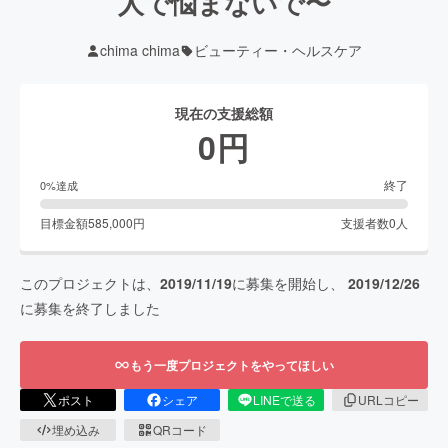
人で悩まないで〜
chima chima
ビューティー・ヘルスケア
現在の支援総額
0
円
終了
0
%達成
目標金額
585,000
円
支援者数
0
人
このプロジェクトは、
2019/11/19
に募集を開始し、
2019/12/26
に募集を終了しました
もう一度プロジェクトをやってほしい
ポスト
シェア
LINEで送る
URLコピー
埋め込み
QRコード