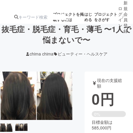
新
ロ
規
グ
会
プロジェクトを掲
はじ
プロジェクト
/
載するには
める
をさがす
イ
員
ン
登
抜毛症・脱毛症・育毛・薄毛 〜1人で
録
悩まないで〜
人気のプロ
注目のリ
注目の新着プロ
募集終了が近いプ
もうすぐ公開
chima chima
ビューティー・ヘルスケア
ジェクト
ターン
ジェクト
ロジェクト
されます
アート・写真
音楽
現在の支援総
額
0
円
テクノロジー・ガジェット
ゲーム・サ
映像・映画
書籍・雑誌
0%
目標金額は
585,000円
ビジネス・起業
チャレンジ