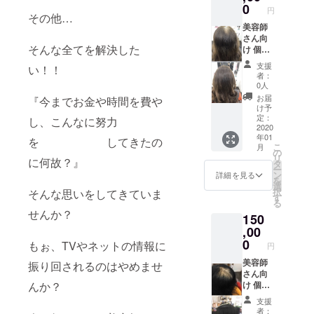
きる育
す 面談
0
難波に
円
毛プロ
その他…
の場
なりま
グラム
美容師
合、
す 詳し
④薄
さん向
メール
い日程
そんな全てを解決した
毛、抜
け 個別
又はお
は１月
毛症、
臨店 プ
電話に
初旬頃
支援
い！！
脱毛症
ロ用育
てご相
メール
者：
開催は
毛セミ
談のう
にてお
0人
２月初
ナー
え 場所
送りし
お届
『今までお金や時間を費や
旬〜３
①部
と日程
ます
け予
月中旬
120分
を決め
定：
し、こんなに努力
頃予定
通常
2020
ます こ
年01
会場は
¥15500
ちらか
を してきたの
こ
月
大阪
0を ク
らお伺
の
リ
に何故？』
梅田、
ラウド
いさせ
タ
ー
難波に
ファン
て頂く
ン
詳細を見る
を
なりま
ディン
交通費
選
択
そんな思いをしてきていま
す 詳し
グ限定
は別途
す
る
い日程
価格
いただ
せんか？
150
は１月
きます
中旬頃
¥12000
,00
なお、
メール
0(交通
こちら
0
もぉ、TVやネットの情報に
円
にてお
費+宿泊
からの
送りし
を伴う
美容師
交通費
振り回されるのはやめませ
ます
場合は
さん向
はでま
宿泊費
け 個別
んか？
せん 素
は別途
臨店 プ
人さ
支援
必要)
ロ用育
ん、美
者：