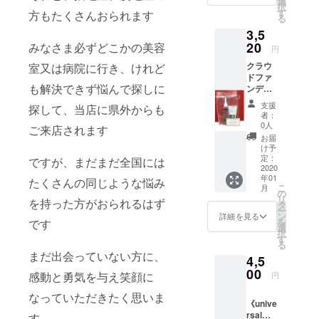
選
択
トリー
す
方もたくさんおられます
る
トメン
3,5
ト ・頭
皮、毛
20
みなさま必ずどこかの美容
円
穴を綺
クラウ
室又は病院に行き、けれど
麗にす
ドファ
る ・ハ
も解決できず悩んで探しに
ンディ
リコシ
ング限
を与え
支援
探して、当店に県外からも
定セッ
る ・純
者：
ト 通常
金水入
0人
ご来店されます
¥4400
りの
お届
→20%
為、水
け予
OFF
分補給
定：
ですが、まだまだ全国には
¥3520
2020
をしま
年01
送料込
す 今ま
たくさんの同じような悩み
こ
月
み 抜毛
での
の
リ
を持った方がおられるはず
シャン
シャン
タ
ー
プー&ト
プーと
ン
詳細を見る
を
です
リート
は歴然
選
択
メント
の差で
す
る
・頭皮
泡立ち
まだ出会っていない方に、
4,5
の炎症
が違い
を抑え
00
ます モ
感動と勇気を与え笑顔に
円
る ・汗
コモコ
や油の
の生ク
なっていただきたく思いま
《unive
べとつ
リーム
rsalセ
きを抑
す
みたい