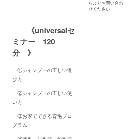
近隣の
育毛理
ら
よりお問い合わ
会場に
論を中
せください
て講習
心に体
します
の反応
その場
やシャ
合の会
ンプー
《universalセ
場まで
剤の必
の交通
要性 見
ミナー 120
費は自
落と
費にな
し、聞
分 》
ります
き逃し
・
の部分
を補習
しなが
①シャンプーの正しい選
ら 発毛
した毛
び方
を太く
長く育
てあげ
②シャンプーの正しい使
る方法
を指導
い方
します
メール
③お家でできる育毛プロ
又はお
電話に
グラム
て日
程、会
場など
④薄毛、抜毛症、脱毛症