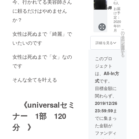
今、行かれてる美容師さん
1名
毛セミ
容師さ
0人
のみの
ナー
んから
お届
に頼るだけはやめません
金額に
②部
の育毛
け予
なりま
120分
や薄
定：
か？
すの
①部を
2020
毛、抜
年01
で、ス
受講ま
毛症、
こ
月
タッフ
たは受
脱毛症
の
女性は死ぬまで「綺麗」で
リ
の皆様
講予定
の 個別
タ
ー
で受け
の方の
いたいのです
相談を
ン
詳細を見る
を
る
みにな
お受け
選
択
場合は
ります
します
す
る
女性は死ぬまで「女」なの
人数×金
通常
このプロ
額がい
¥19500
です
ジェクト
ります
0を ク
〜内
ラウド
は、
All-In方
容〜 ・
ファン
そんな全てを叶える
式
です。
育毛 ・
ディン
メ
グ限定
目標金額に
ニュー
価格
関わらず、
化 ・即
集客 育
¥13000
《universalセミ
2019/12/26
毛全
0 (交
23:59:59
ま
体、最
通費+宿
ナー 1部 120
初から
泊を伴
でに集まっ
最後ま
う場合
分 》
た金額が
での技
は宿泊
術を覚
費は別
ファンディ
えても
途必要)