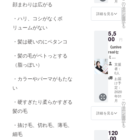
こ
月
ファン
②正し
の
顔まわりは広がる
リ
ディン
いヘア
タ
ー
グ限定
ケアの
ン
詳細を見る
を
価格
・ハリ、コシがなくボ
仕方
選
択
30
③本当
す
る
リュームがない
分
の美し
5,5
→¥450
く髪へ
0 各セ
00
の道
円
・髪は硬いのにペタンコ
ミナー
《unive
受講さ
（髪が
rsalセ
れた方
変われ
・髪の毛がペトっとする
ミ
はセミ
ば見た
ナー
ナー後
目も変
（脂っぽい）
支援
②部
に面会
わるー
者：
120
での相
10歳）
0人
分 》
談 個別
・カラーやパーマがもたな
④人
お届
①
相談だ
それぞ
け予
シャン
い
けの方
定：
れの悩
プーの
2020
は電話
み 開催
年01
正しい
or面談
は１月
こ
月
・硬すぎたり柔らかすぎる
選び方
どちら
の
の中
リ
②
でも可
タ
旬〜２
髪の毛
ー
シャン
能です
ン
月中旬
詳細を見る
を
プーの
が 面談
選
頃の予
択
正しい
は公共
す
定です
・抜け毛、切れ毛、薄毛、
る
使い方
の場で
会場は
120
③お
させて
大阪の
細毛
家でで
,00
頂きま
梅田、