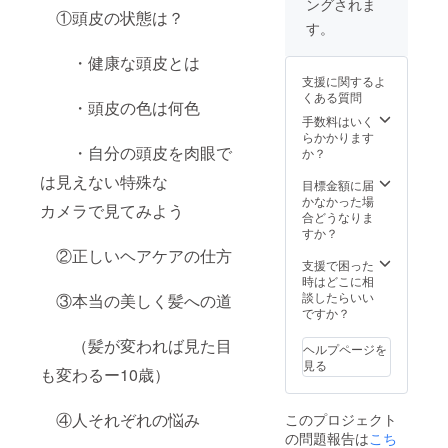
ングされま
らい 次
1名
①頭皮の状態は？
の日か
のみの
す。
らメ
金額に
ニュー
なりま
・健康な頭皮とは
化、即
すの
支援に関するよ
集客で
で、ス
くある質問
きるよ
タッフ
・頭皮の色は何色
うに 指
の皆様
手数料はいく
導しま
で受け
らかかります
す メー
る
・自分の頭皮を肉眼で
か？
ル又は
場合は
は見えない特殊な
お電話
人数×金
目標金額に届
にて日
額がい
かなかった場
カメラで見てみよう
程、会
ります
合どうなりま
場など
〜内
すか？
をご相
容〜 ・
②正しいヘアケアの仕方
談させ
最新の
支援で困った
て頂き
育毛理
時はどこに相
ます 臨
論 ・①
談したらいい
③本当の美しく髪への道
店なの
回目受
ですか？
でサロ
講後の
ンにお
部分を
（髪が変われば見た目
ヘルプページを
伺いし
細かく
見る
も変わるー10歳）
ます
技術補
が、お
習 ・発
店でで
毛から
④人それぞれの悩み
このプロジェクト
きない
育毛を
の問題報告は
こち
場合は
本格化