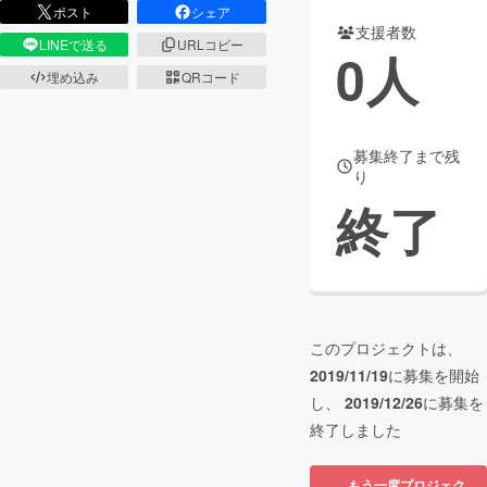
ポスト
シェア
支援者数
まちづくり・地域活性化
LINEで送る
URLコピー
0
人
埋め込み
QRコード
CAMPFIRE for Social Good
CAMPFIRE Creation
CAMPFIREふるさと納税
machi-ya
コミュニティ
募集終了まで残
り
終了
このプロジェクトは、
2019/11/19
に募集を開始
し、
2019/12/26
に募集を
終了しました
もう一度プロジェク