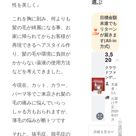
選ぶ
性を美しく』
目標金額
これを胸に刻み、何よりも
未達でも
髪の毛が綺麗になる事、お
リターン
が届きま
家に帰られてからお客様が
す
(All-in
再現できるヘアスタイル作
方式)
り、髪の毛や環境に負担が
3,5
20
円
かからない薬液の使用方法
クラウ
などを考えてきました。
ドファ
ンディ
ング限
今現在、カット、カラー、
支援
定セッ
者：
ト 通常
0人
パーマ等でご来店され髪の
¥4400
お届
→20%
毛の痛みに悩んでいらっ
け予
OFFの
定：
しゃる方もおられますが、
2020
年01
¥3520
こ
薄毛の悩みが断トツです
月
送料込
の
リ
み 育毛
タ
ー
シャン
ン
詳細を見る
それと、抜毛症、脱毛症の
を
プー＆