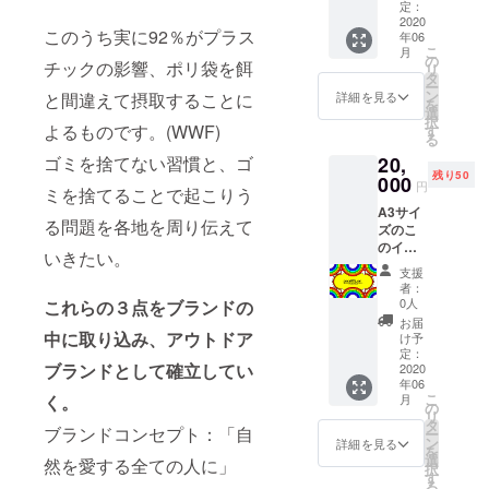
ター）
定：
したも
2020
このうち実に92％がプラス
年06
の（額
こ
月
付き）
の
チックの影響、ポリ袋を餌
リ
100枚限
タ
ー
定
ン
詳細を見る
と間違えて摂取することに
を
100/1〜
選
択
100/100
よるものです。(WWF)
す
る
とサイ
20,
ゴミを捨てない習慣と、ゴ
ンは入
残り50
れま
000
円
ミを捨てることで起こりう
す。 ポ
A3サイ
スター
る問題を各地を周り伝えて
ズのこ
＋旅先
のイラ
からお
いきたい。
ストを
礼の
支援
デジタ
メール
者：
ルプリ
0人
これらの３点をブランドの
ント
お届
（ポス
中に取り込み、アウトドア
け予
ター）
定：
ブランドとして確立してい
したも
2020
年06
の（額
こ
月
く。
付き）
の
リ
50枚限
タ
ブランドコンセプト：「自
ー
定 ポス
ン
詳細を見る
を
ター＋
選
然を愛する全ての人に」
択
旅先か
す
る