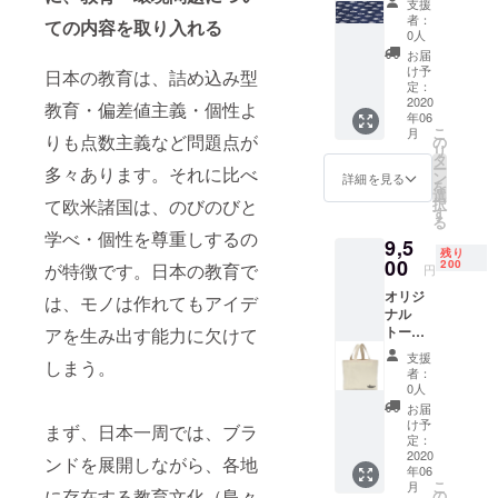
支援
い（ク
者：
ての内容を取り入れる
ラウド
0人
ファン
お届
ディン
け予
日本の教育は、詰め込み型
グのみ
定：
での販
2020
教育・偏差値主義・個性よ
年06
売） サ
こ
月
イズ未
りも点数主義など問題点が
の
リ
定です
タ
ー
多々あります。それに比べ
が 紺を
ン
詳細を見る
を
白抜き
選
択
て欧米諸国は、のびのびと
したも
す
る
の 手拭
学べ・個性を尊重しするの
9,5
い＋旅
残り
先より
00
200
が特徴です。日本の教育で
円
お礼の
オリジ
メール
は、モノは作れてもアイデ
ナル
トート
アを生み出す能力に欠けて
バック
支援
しまう。
サイズ
者：
はおよ
0人
そ 縦40
お届
cmX 横
け予
まず、日本一周では、ブラ
40 cmX
定：
底:15
2020
ンドを展開しながら、各地
年06
cm メイ
こ
月
ン素材:
に存在する教育文化（島々
の