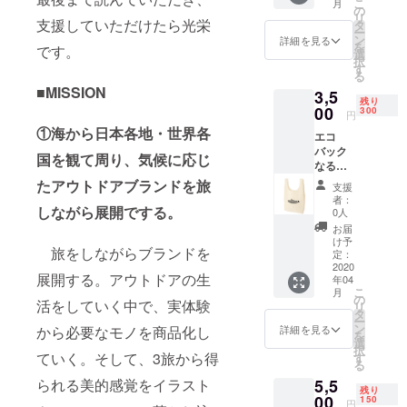
こ
月
抜きス
の
リ
テッ
支援していただけたら光栄
タ
ー
カーで
ン
詳細を見る
を
です。
す。
選
択
黒・白
す
る
の２色
■MISSION
3,5
セット
残り
（屋外
00
300
円
対応）
①海から日本各地・世界各
エコ
サイズ
バック
約
国を観て周り、気候に応じ
なるべ
11cm×
くプラ
約4cm
たアウトドアブランドを旅
支援
スチッ
者：
クゴミ
しながら展開でする。
0人
を出さ
お届
ないた
け予
旅をしながらブランドを
めに 買
定：
い物の
2020
展開する。アウトドアの生
年04
ときに
こ
月
どうで
の
活をしていく中で、実体験
リ
しょ
タ
ー
う。 厚
ン
から必要なモノを商品化し
詳細を見る
を
手のエ
選
択
コバッ
ていく。そして、3旅から得
す
る
クで
られる美的感覚をイラスト
5,5
す。 エ
残り
コバッ
00
150
円