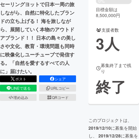
0%
セーリングヨットで日本一周の旅
目標金額は
まちづくり・地域活性化
しながら、自然に特化したブラン
8,500,000円
ドの立ち上げる！ 海を旅しなが
ら、展開していく本物のアウトド
支援者数
CAMPFIRE for Social Good
CAMPFIRE Creation
3
人
アブランド！！ 日本の島々の美し
CAMPFIREふるさと納税
machi-ya
コミュニティ
さや文化、教育・環境問題も同時
に映像化しユーチューブで発信す
る。「自然を愛するすべての人
募集終了まで残
に」届けたい。
り
終了
ポスト
シェア
LINEで送る
URLコピー
埋め込み
QRコード
このプロジェクトは、
2019/12/10
に募集を開始
し、
2019/12/28
に募集を