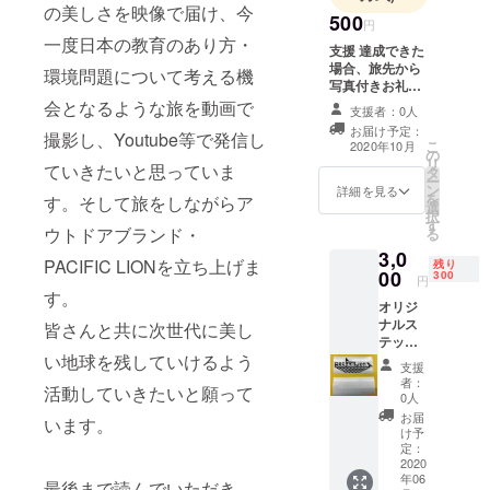
の美しさを映像で届け、今
500
円
一度日本の教育のあり方・
支援 達成できた
場合、旅先から
環境問題について考える機
写真付きお礼の
メール 支援金額
会となるような旅を動画で
支援者：0人
は変更できま
お届け予定：
撮影し、Youtube等で発信し
す。
こ
2020年10月
の
リ
ていきたいと思っていま
タ
ー
ン
詳細を見る
を
す。そして旅をしながらア
選
択
す
ウトドアブランド・
る
3,0
PACIFIC LIONを立ち上げま
残り
00
300
円
す。
オリジ
ナルス
皆さんと共に次世代に美し
テッ
い地球を残していけるよう
カー
支援
（単
者：
活動していきたいと願って
色）
0人
カッ
お届
います。
ティン
け予
グマ
定：
シーン
2020
年06
で切り
最後まで読んでいただき、