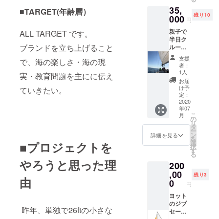
らお礼
35,
のメー
■TARGET(年齢層）
残り10
ル
000
円
親子で
ALL TARGET です。
半日ク
ブランドを立ち上げること
ルージ
ング、
支援
で、海の楽しさ・海の現
日本周
者：
海中に
1人
実・教育問題を主にに伝え
お近く
お届
の港に
け予
ていきたい。
行った
定：
時に
2020
年07
て！ 購
こ
月
入要
の
リ
件：１
タ
ー
家族の
ン
詳細を見る
を
金額で
選
■
プロジェクトを
択
す。 お
す
る
子様の
やろうと思った理
200
いるご
家族
,00
残り3
由
（１家
0
円
族５名
まで、
ヨット
それ以
のジブ
昨年、単独で26ftの小さな
上にな
セール