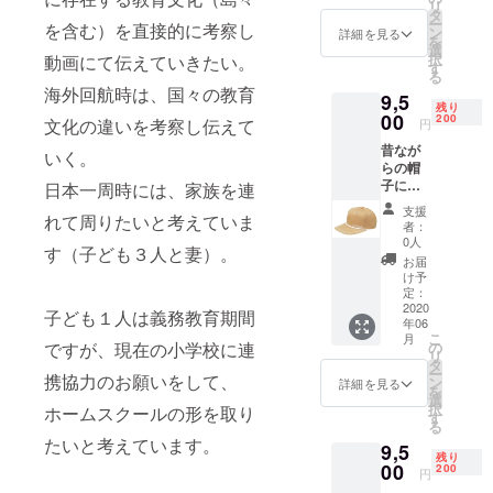
リ
綿 収納
タ
ー
を含む）を直接的に考察し
可能サ
ン
詳細を見る
を
イズ:
選
択
動画にて伝えていきたい。
B4サイ
す
る
ズ収納
海外回航時は、国々の教育
9,5
可 （B4
残り
やタブ
00
200
文化の違いを考察し伝えて
円
レッ
昔なが
ト）
いく。
らの帽
バック
子に、
＋旅先
日本一周時には、家族を連
刺繍。
からお
支援
れて周りたいと考えていま
サイズ
礼の
者：
はフ
メール
0人
す（子ども３人と妻）。
リーサ
サイズ
お届
イズで
が変わ
け予
す。 帽
ること
定：
子＋旅
2020
があり
子ども１人は義務教育期間
年06
先から
ます
こ
月
お礼の
が、こ
の
ですが、現在の小学校に連
リ
メール
のサイ
タ
ー
携協力のお願いをして、
ズより
ン
詳細を見る
を
小さく
選
択
ホームスクールの形を取り
なるこ
す
る
とはあ
たいと考えています。
9,5
りませ
残り
00
ん。
200
円