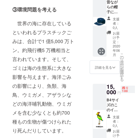
昔なが
らの帽
③環境問題を考える
子に、
刺繍。
支援
サイズ
世界の海に存在している
者：
はフ
0人
リーサ
といわれるプラスチックご
お届
イズで
け予
みは、合計で1 億5,000 万ト
す。 帽
定：
子＋旅
2020
ン。約飛行機5 万機相当と
年06
先から
こ
月
お礼の
の
言われています。そして、
リ
メール
タ
ー
ン
ゴミは海の生態系に大きな
詳細を見る
を
選
択
影響を与えます。海洋ごみ
す
る
の影響により、魚類、海
15,
残り
000
100
円
鳥、ウミガメ、アザラシな
B4サイ
どの海洋哺乳動物、ウミガ
ズのこ
のイラ
メを含む少なくとも約700
ストを
支援
デジタ
種もの生物が傷つけられた
者：
ルプリ
0人
ント
り死んだりしています。
お届
（ポス
け予