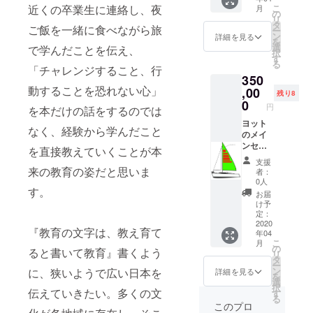
に貼り
こ
近くの卒業生に連絡し、夜
月
付けい
の
リ
たしま
タ
ご飯を一緒に食べながら旅
ー
す。 企
ン
詳細を見る
を
業・個
選
で学んだことを伝え、
択
人何口
す
る
でも可
「チャレンジすること、行
350
能で
動することを恐れない心」
す。 右
,00
残り8
に5個
0
円
を本だけの話をするのでは
左に5個
合計10
ヨット
なく、経験から学んだこと
口にな
のメイ
りま
ンセー
を直接教えていくことが本
す。
ルに 企
支援
ヨット
業名ま
来の教育の姿だと思いま
者：
のハル
たはロ
0人
部分後
ゴ等
す。
お届
方、右
（個人
け予
側・左
でも可
定：
側選べ
能）
2020
『教育の文字は、教え育て
年04
ます
こ
月
（先着
の
ると書いて教育』書くよう
リ
順にな
タ
ー
りま
ン
に、狭いようで広い日本を
詳細を見る
を
す）
選
択
伝えていきたい。多くの文
す
る
このプロ