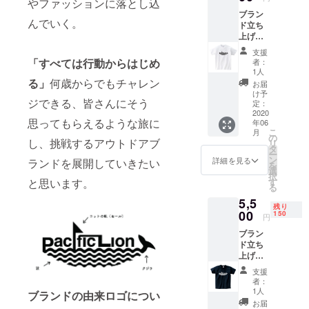
やファッションに落とし込
ク＋旅
ブラン
先から
んでいく。
ド立ち
お礼の
上げ記
メール
念Tシャ
支援
ツ（限
「すべては行動からはじめ
者：
定クラ
1人
ウド
る」
何歳からでもチャレン
お届
ファン
け予
ジできる、皆さんにそう
ディン
定：
グの
2020
思ってもらえるような旅に
年06
み） 無
こ
月
地のT
の
し、挑戦するアウトドアブ
リ
シャツ
タ
ー
に、
ン
詳細を見る
ランドを展開していきたい
を
カッシ
選
択
ング
と思います。
す
る
シート
5,5
（ラ
残り
バー
00
150
円
シート
ブラン
で圧着
ド立ち
させま
上げ記
す） T-
念Tシャ
シャツ
支援
ツ（限
と旅先
者：
定クラ
から写
1人
ブランドの由来ロゴについ
ウド
真付き
お届