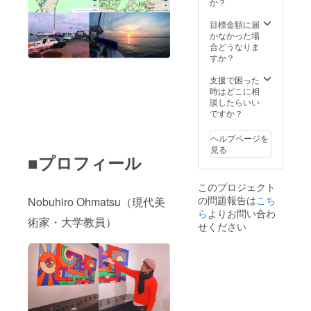
か？
目標金額に届
かなかった場
合どうなりま
すか？
支援で困った
時はどこに相
談したらいい
ですか？
ヘルプページを
見る
■プロフィール
このプロジェクト
の問題報告は
こち
Nobuhiro Ohmatsu（現代美
ら
よりお問い合わ
術家・大学教員）
せください