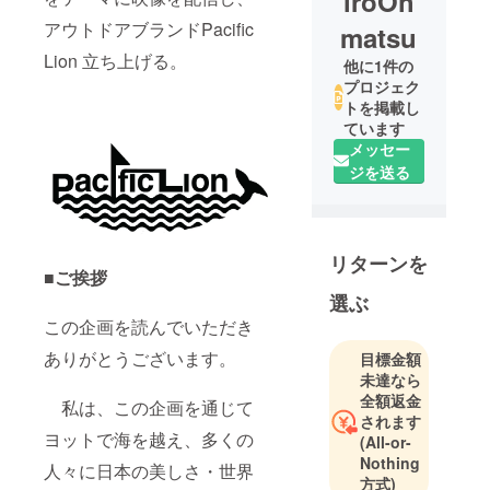
iroOh
アウトドアブランドPacific
matsu
Lion 立ち上げる。
他に1件の
プロジェク
トを掲載し
ています
メッセー
ジを送る
リターンを
■ご挨拶
選ぶ
この企画を読んでいただき
ありがとうございます。
目標金額
未達なら
全額返金
私は、この企画を通じて
されます
ヨットで海を越え、多くの
(All-or-
Nothing
人々に日本の美しさ・世界
方式)