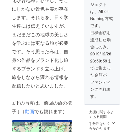
化が各地域に存在し、そこ
ジェクト
にしかない景色や美が存在
は、All-or-
します。それらを、日々学
Nothing方式
です。
生達には伝えていますが、
目標金額を
まだまだこの地球の美しさ
達成した場
を学ぶには更なる旅が必要
合にのみ、
です。そう思った私は、自
2019/12/28
身の作品をブランド化し旅
23:59:59
ま
でに集まっ
するブランドを立ち上げ、
た金額が
旅をしながら獲れる情報を
ファンディ
配信したいと思いました。
ングされま
す。
↓下の写真は、前回の旅の様
子↓（
動画
でも観れます）
支援に関するよ
くある質問
手数料はいく
らかかります