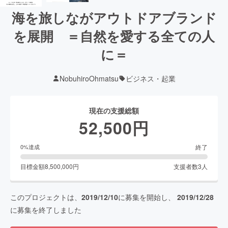
海を旅しながアウトドアブランド
を展開 ＝自然を愛する全ての人
に＝
NobuhiroOhmatsu
ビジネス・起業
現在の支援総額
52,500
円
終了
0
%達成
目標金額
8,500,000
円
支援者数
3
人
このプロジェクトは、
2019/12/10
に募集を開始し、
2019/12/28
に募集を終了しました