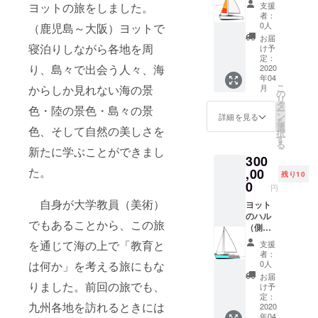
る場合
に 企業
支援
ヨットの旅をしました。
は教え
名また
者：
てくだ
はロゴ
0人
（鹿児島～大阪）ヨットで
さい）
等（個
お届
(写真は
人でも
寝泊りしながら各地を周
け予
以前の
可能）
定：
り、島々で出会う人々、海
26ftに
何口で
2020
年04
自分の
も可能
こ
月
からしか見れない海の景
家族を
の
リ
乗せて
タ
色・陸の景色・島々の景
ー
る様子
ン
詳細を見る
を
です）
選
色、そして自然の美しさを
択
※乗り物
す
る
酔いす
新たに学ぶことができまし
300
る方は
控えて
た。
,00
残り10
くださ
0
円
い。
自身が大学教員（美術）
ヨット
のハル
でもあることから、この旅
（側
面）に
を通じて海の上で「教育と
支援
企業
者：
名・個
0人
は何か」を考える旅にもな
人名の
お届
ロゴな
りました。前回の旅でも、
け予
どを
定：
九州各地を訪れるときには
ヨット
2020
年04