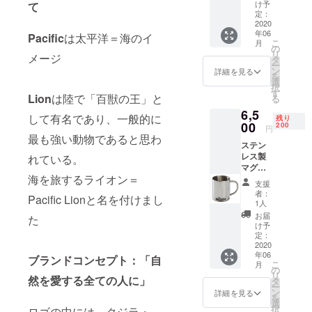
ファン
お礼の
け予
て
ディン
メール
定：
グの
2020
年06
み） 無
Pacific
は太平洋＝海のイ
こ
月
地のT
の
リ
メージ
シャツ
タ
ー
に、
ン
詳細を見る
を
カッシ
選
択
ング
す
Lion
は陸で「百獣の王」と
る
シート
6,5
（ラ
して有名であり、一般的に
残り
バー
00
200
円
シート
最も強い動物であると思わ
ステン
で圧着
レス製
させま
れている。
マグ
す） T-
海を旅するライオン＝
カッ
シャツ
支援
プ ロ
と旅先
者：
Pacific Lionと名を付けまし
ゴ入り
から写
1人
屋内・
真付き
お届
た
屋外で
お礼の
け予
活躍で
メール
定：
きるス
2020
年06
テンレ
ブランドコンセプト：「自
こ
月
ス製マ
の
リ
グカッ
然を愛する全ての人に」
タ
ー
プ ステ
ン
詳細を見る
を
ンレス
選
択
ロゴの中には、クジラ・