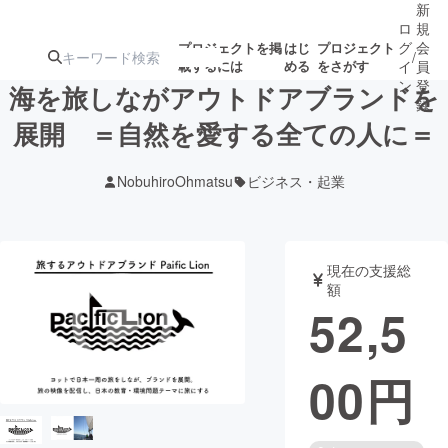
新
ロ
規
グ
会
プロジェクトを掲
はじ
プロジェクト
/
載するには
める
をさがす
イ
員
ン
登
海を旅しながアウトドアブランドを
録
展開 ＝自然を愛する全ての人に＝
人気のプロ
注目のリ
注目の新着プロ
募集終了が近いプ
もうすぐ公開
NobuhiroOhmatsu
ビジネス・起業
ジェクト
ターン
ジェクト
ロジェクト
されます
アート・写真
音楽
現在の支援総
額
52,5
テクノロジー・ガジェット
ゲーム・サ
00
円
映像・映画
書籍・雑誌
ビジネス・起業
チャレンジ