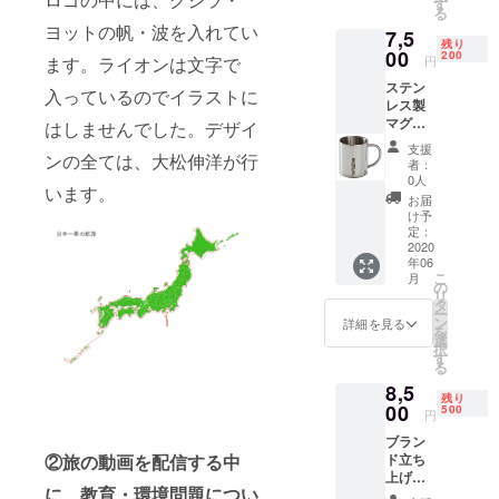
製マグ
す
る
カップ
ヨットの帆・波を入れてい
7,5
＋旅先
残り
からお
00
200
円
ます。ライオンは文字で
礼の
ステン
メール
入っているのでイラストに
レス製
マグ
はしませんでした。デザイ
カッ
支援
プ ロ
ンの全ては、大松伸洋が行
者：
ゴ入り
0人
います。
屋内・
お届
屋外で
け予
活躍で
定：
きるス
2020
年06
テンレ
こ
月
ス製マ
の
リ
グカッ
タ
ー
プ ステ
ン
詳細を見る
を
ンレス
選
択
製マグ
す
る
カップ
8,5
＋旅先
残り
からお
00
500
円
礼の
ブラン
メール
ド立ち
②旅の動画を配信する中
上げ記
に、教育・環境問題につい
念手拭