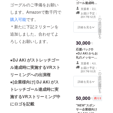
レイ。
ゴール達成時に
ゴーグルのご準備をお願い
実施するVRスト
また、プロ
支援者：2人
リーミングへの
します。Amazonで数千円で
デューサー
お届け予定：
出演権
こ
2017年12月
購入可能
です。
の
としても
リ
タ
2011年に
ー
＊新たに下記２リターンを
ン
詳細を見る
を
iTunesでリ
選
択
追加しました。合わせてよ
す
リースされ
る
ろしくお願いします。
たNIKE+
30,000
円
BASIC RUN
応援パックD
[SPEED]
●DJ AKi からお
礼のメッセージ
MIXED by
●
DJ AKi がストレッチゴー
●ステッカー ●レ
DJAKiが総合
支援者：4人
ポート ●DJ AKi
ル達成時に実施するVRスト
お届け予定：
アルバム
主催イベン
こ
2017年10月
の
ト"Jupiter"へ無
リーミングへの出演権
チャートで3
リ
タ
料ご招待 ●DJ
ー
位に。国内
●[企業様向け] DJ AKi がス
ン
AKi がリリース
詳細を見る
を
選
外、様々な
するトラックの
択
トレッチゴール達成時に実
す
ミュージックビ
アーティス
る
デオのエンド
施するVRストリーミング中
トのリミッ
50,000
ロールにお名前
円
残り2
を記載 ●DJ AKi
クスを手掛
にロゴを記載
"NEW"スポン
が選ぶチェコの
け、2014年
サー企業様向け
お土産 ●チェコ