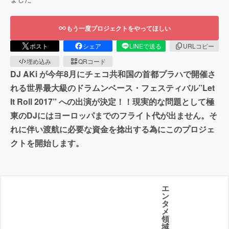
もう一度プロジェクトをやってほしい
ポスト
シェア
LINEで送る
URLコピー
埋め込み
QRコード
DJ AKi が今年8月にチェコ共和国の首都プラハで開催さ
れる世界最大級のドラムンベース・フェスティバル”Let
It Roll 2017” への出演が決定！！現実的な問題として極
東のDJにはヨーロッパまでのフライト代が出ません。そ
れに伴い渡航に必要な資金を捻出する為にこのプロジェ
クトを開始します。
エ
ン
タ
メ
領
域