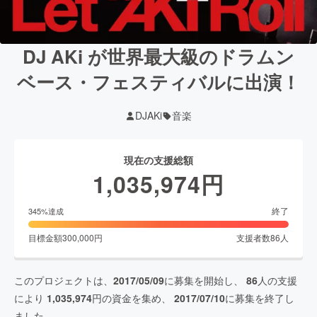
DJ AKi が世界最大級のドラムン
ベース・フェスティバルに出演！
DJAKi
音楽
現在の支援総額
1,035,974
円
終了
345
%達成
目標金額
300,000
円
支援者数
86
人
このプロジェクトは、
2017/05/09
に募集を開始し、
86
人の支援
により
1,035,974
円の資金を集め、
2017/07/10
に募集を終了し
ました