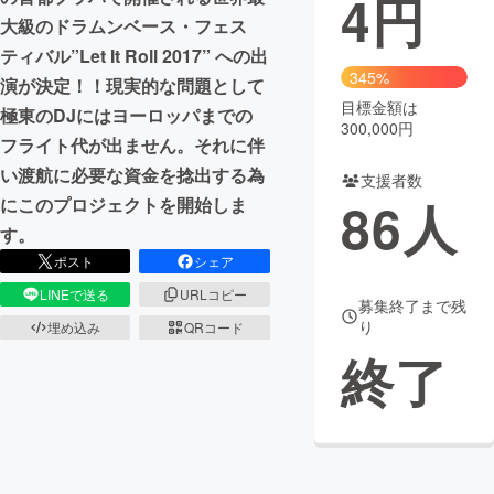
4
円
大級のドラムンベース・フェス
まちづくり・地域活性化
ティバル”Let It Roll 2017” への出
345%
演が決定！！現実的な問題として
目標金額は
CAMPFIRE for Social Good
CAMPFIRE Creation
極東のDJにはヨーロッパまでの
300,000円
CAMPFIREふるさと納税
machi-ya
コミュニティ
フライト代が出ません。それに伴
い渡航に必要な資金を捻出する為
支援者数
86
人
にこのプロジェクトを開始しま
す。
ポスト
シェア
LINEで送る
URLコピー
募集終了まで残
り
埋め込み
QRコード
終了