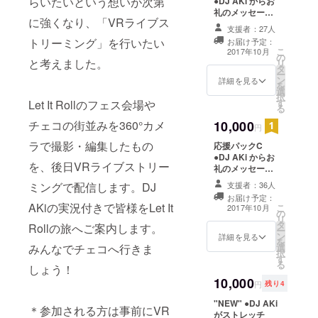
らいたいという想いが次第
●DJ AKi からお
ADVENTUR
礼のメッセージ
に強くなり、「VRライブス
●ステッカー ●レ
E」などの大
支援者：27人
ポート ●DJ AKi
トリーミング」を行いたい
お届け予定：
型フェス
主催イベン
こ
2017年10月
の
ト"Jupiter"へ無
ティバルに
と考えました。
リ
タ
料ご招待 ●DJ
ー
も多数出
ン
AKi がリリース
詳細を見る
を
演。海外で
選
するトラックの
択
す
Let It Rollのフェス会場や
ミュージックビ
の活動も活
る
デオにお名前を
発で、イギ
チェコの街並みを360°カメ
10,000
記載します。
円
リス、アメ
ラで撮影・編集したもの
応援パックC
リカ、ブラ
●DJ AKi からお
を、後日VRライブストリー
ジル、オラ
礼のメッセージ
●ステッカー ●レ
ンダ、オー
ミングで配信します。DJ
支援者：36人
ポート ●DJ AKi
お届け予定：
ストリア、
主催イベン
AKiの実況付きで皆様をLet It
こ
2017年10月
の
ト"Jupiter"へ無
セルビア、
リ
タ
料ご招待 ●DJ
Rollの旅へご案内します。
ー
チェコ共和
ン
AKi がリリース
詳細を見る
を
国、台湾、
みんなでチェコへ行きま
選
するトラックの
択
す
ミュージックビ
韓国、中
る
しょう！
デオのエンド
国、タイ、
10,000
ロールにお名前
円
残り4
シンガポー
を記載 ●DJ AKi
"NEW" ●DJ AKi
が選ぶチェコの
＊参加される方は事前にVR
ルなどでプ
がストレッチ
お土産