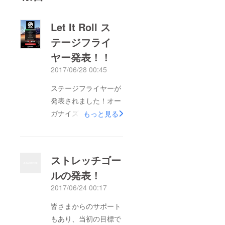
Let It Roll ス
テージフライ
ヤー発表！！
2017/06/28 00:45
ステージフライヤーが
発表されました！オー
ガナイズは
もっと見る
AUDIOPORNを主宰す
るSHIMONです。
SHIMON は、義弟で
ストレッチゴー
ある ANDY C の主宰
ルの発表！
レーベル、RAM
2017/06/24 00:17
RECORDS の初期時代
から活躍し、数々の
皆さまからのサポート
ヒットチューンをリ
もあり、当初の目標で