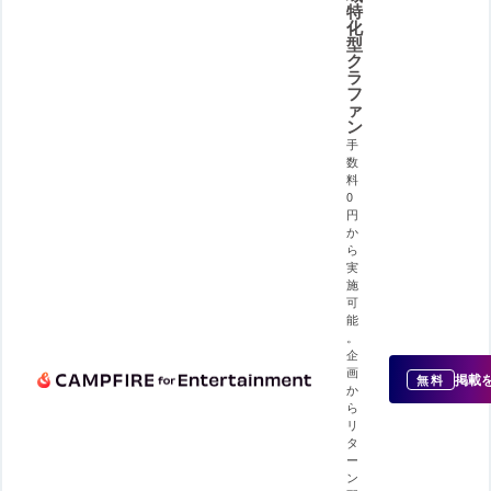
特
化
型
ク
ラ
フ
ァ
ン
手
数
料
0
円
か
ら
実
施
可
能
。
企
画
掲載
無料
か
ら
リ
タ
ー
ン