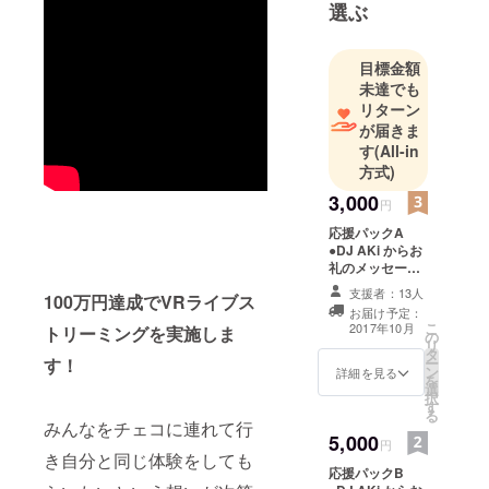
て100組を超
選ぶ
える海外の
トップDJ/
目標金額
アーティス
未達でも
トと共演＆
リターン
日本に紹介
が届きま
し、日本全
す
(All-in
方式)
国のシーン
の拡大に寄
3,000
円
与。
応援パックA
DJとしては
●DJ AKi からお
キャリア22
礼のメッセージ
●ステッカー ●レ
年目に突入
支援者：13人
100万円達成でVRライブス
ポート
お届け予定：
し、これま
こ
2017年10月
トリーミングを実施しま
の
で「FUJI
リ
タ
す！
ー
ROCK」や
ン
詳細を見る
を
「ULTRA
選
択
す
KOREA」、
る
みんなをチェコに連れて行
「ULTRA
5,000
円
き自分と同じ体験をしても
JAPAN」、
応援パックB
「WOMB