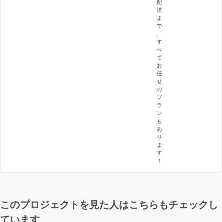
配
送
ま
で
、
す
べ
て
お
任
せ
の
プ
ラ
ン
も
あ
り
ま
す
！
このプロジェクトを見た人はこちらもチェックし
ています