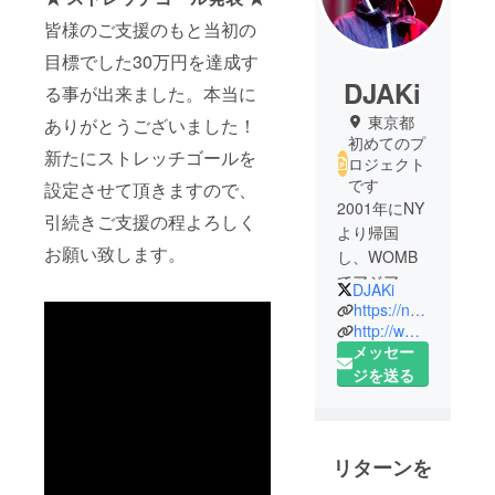
皆様のご支援のもと当初の
目標でした30万円を達成す
DJAKi
る事が出来ました。本当に
東京都
ありがとうございました！
初めてのプ
新たにストレッチゴールを
ロジェクト
です
設定させて頂きますので、
2001年にNY
引続きご支援の程よろしく
より帰国
お願い致します。
し、WOMB
でアジア最
DJAKi
大のドラム
https://note.com/djaki/
ンベース
http://www.djaki.jp/
メッセー
パーティ
ジを送る
「06S」のレ
ジデントDJ
として活動
を開始。18
リターンを
年間に渡っ