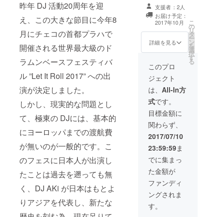
ミュージックビ
昨年 DJ 活動20周年を迎
お土産 ●チェコ
支援者：2人
デオのエンド
料理をたべなが
お届け予定：
え、この大きな節目に今年8
ロールにロゴを
ら Let It Roll の
こ
2017年10月
の
表記
思い出話を聞く
リ
月にチェコの首都プラハで
タ
ー
ン
詳細を見る
を
開催される世界最大級のド
選
択
す
ラムンベースフェスティバ
る
このプロ
ル ”Let It Roll 2017” への出
ジェクト
演が決定しました。
は、
All-In方
式
です。
しかし、現実的な問題とし
目標金額に
て、極東の DJには、基本的
関わらず、
にヨーロッパまでの渡航費
2017/07/10
が無いのが一般的です。こ
23:59:59
ま
のフェスに日本人が出演し
でに集まっ
た金額が
たことは過去を遡っても無
ファンディ
く、DJ AKi が日本はもとよ
ングされま
りアジアを代表し、新たな
す。
歴史を刻む為、現在足りて