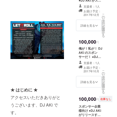
からは3年間
●DJ AKi がスト
料理をたべなが
レッチゴール達
ら Let It Roll の
に渡って
支援者：1人
成時に実施する
思い出話を聞く
お届け予定：
STY、YUUKi
VRストリーミン
こ
2017年12月
の
グ中にロゴを記
MC とのユ
リ
タ
載
ー
ニットASYで
ン
詳細を見る
を
ドラムン
選
択
す
ベース、ダ
る
ンスミュー
100,000
円
ジックを軸
俺が！私が！ DJ
に楽曲制作
AKi のスポン
サーだ！ ●DJ
を行い、シ
AKi からお礼の
支援者：1人
ング
メッセージ ●ス
お届け予定：
ル“S.T.A.R.S.
テッカー ●レ
こ
2017年10月
の
ポート ●DJ AKi
”はiTunesダ
リ
タ
主催イベン
ー
ンスミュー
ン
ト"Jupiter"へ無
詳細を見る
を
選
料ご招待 ●DJ
ジック
択
★ はじめに ★
す
AKi がリリース
る
チャートで2
するトラックの
アクセスいただきありがと
位にランク
100,000
ミュージックビ
円
在庫なし
デオのエンド
インしてい
うございます、DJ AKi で
スポンサー企業
ロールにお名前
る。
様向け ●DJ AKi
を記載 ●DJ AKi
す。
がリリースする
が選ぶチェコの