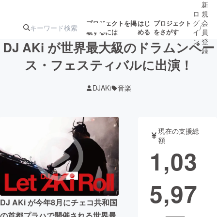
新
ロ
規
グ
会
プロジェクトを掲
はじ
プロジェクト
/
載するには
める
をさがす
イ
員
ン
登
DJ AKi が世界最大級のドラムンベー
録
ス・フェスティバルに出演！
人気のプロ
注目のリ
注目の新着プロ
募集終了が近いプ
もうすぐ公開
DJAKi
音楽
ジェクト
ターン
ジェクト
ロジェクト
されます
アート・写真
音楽
現在の支援総
額
1,03
テクノロジー・ガジェット
ゲーム・サ
5,97
映像・映画
書籍・雑誌
DJ AKi が今年8月にチェコ共和国
ビジネス・起業
チャレンジ
の首都プラハで開催される世界最