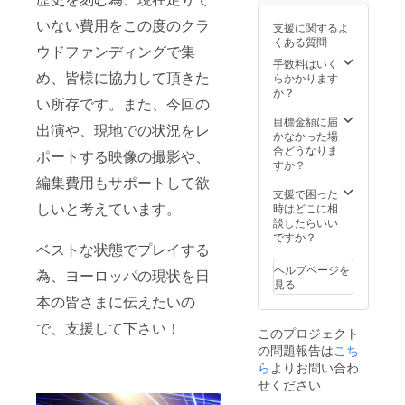
いない費用をこの度のクラ
支援に関するよ
くある質問
ウドファンディングで集
手数料はいく
め、皆様に協力して頂きた
らかかります
か？
い所存です。また、今回の
目標金額に届
出演や、現地での状況をレ
かなかった場
合どうなりま
ポートする映像の撮影や、
すか？
編集費用もサポートして欲
支援で困った
しいと考えています。
時はどこに相
談したらいい
ですか？
ベストな状態でプレイする
ヘルプページを
為、ヨーロッパの現状を日
見る
本の皆さまに伝えたいの
で、支援して下さい！
このプロジェクト
の問題報告は
こち
ら
よりお問い合わ
せください