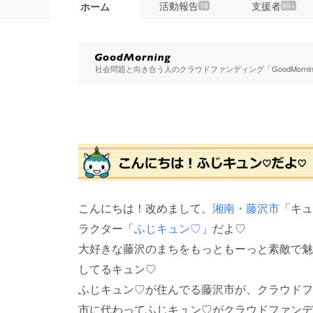
活動報告
支援者
ホーム
16
99+
社会問題と向き合う人のクラウドファンディング「GoodMorn
こんにちは！改めまして、
湘南・藤沢市
「キュ
ラクター「
ふじキュン♡
」だよ♡
大好きな藤沢のまちをもっともーっと素敵で魅
してるキュン♡
ふじキュン♡が住んでる藤沢市が、クラウドフ
市に代わってふじキュン♡がクラウドファンデ