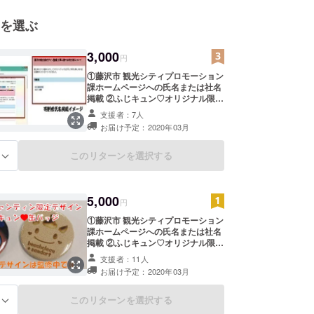
を選ぶ
3,000
円
①藤沢市 観光シティプロモーション
課ホームページへの氏名または社名
掲載 ②ふじキュン♡オリジナル限定
缶バッジ1個（2種からランダムで1
支援者：7人
個） ※ホームページへの氏名等の掲
お届け予定：2020年03月
載希望の有無を備考欄に記載してく
ださい。 ※「希望あり」の場合、備
考欄に掲載する氏名を記載してくだ
このリターンを選択する
る
さい。（例：掲載希望あり「藤沢
太郎」） ※神奈川県暴力団排除条例
の趣旨に反する反社会的勢力や公序
5,000
良俗に反する氏名等については記載
円
できません。 ※缶バッジは2020年3
①藤沢市 観光シティプロモーション
月1日～3月31日を受付期間とし、藤
課ホームページへの氏名または社名
沢市観光シティプロモーション課に
掲載 ②ふじキュン♡オリジナル限定
てお渡しいたします。お手数です
缶バッジ2個（2種コンプリートセッ
が、期間中にご来課くださいますよ
支援者：11人
ト） ※ホームページへの氏名等の掲
う、よろしくお願いいたします。
お届け予定：2020年03月
載希望の有無を備考欄に記載してく
ださい。 ※「希望あり」の場合、備
考欄に掲載する氏名を記載してくだ
このリターンを選択する
る
さい。（例：掲載希望あり「藤沢