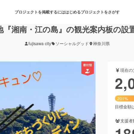
プロジェクトを掲載するには
はじめる
プロジェクトをさがす
地『湘南・江の島』の観光案内板の設
fujisawa city
ソーシャルグッド
神奈川県
注目のリターン
注目の新着プロジェクト
募集終了が近いプロジェクト
も
現在の
音楽
舞台・パフォーマンス
2,
ゲーム・サービス開発
フード・飲食店
201%
書籍・雑誌出版
アニメ・漫画
目標金額は1
支援者
チャレンジ
ビューティー・ヘルスケ
18