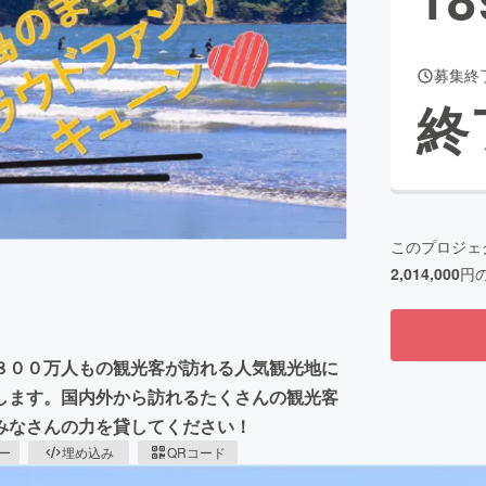
募集終
CAMPFIRE for Social Good
CAMPFIRE Creation
終
CAMPFIREふるさと納税
machi-ya
コミュニティ
このプロジェ
2,014,000
円
８００万人もの観光客が訪れる人気観光地に
します。国内外から訪れるたくさんの観光客
みなさんの力を貸してください！
ピー
埋め込み
QRコード