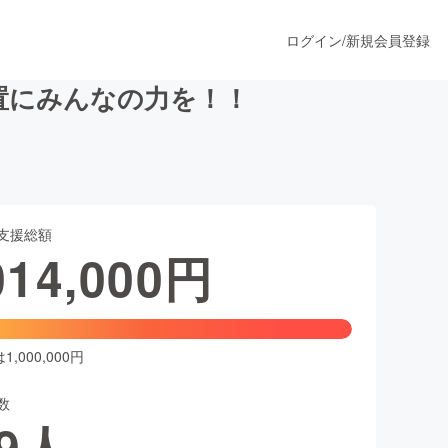
ログイン
/
新規会員登録
置にみんなの力を！！
うすぐ公開されます
支援総額
プロダクト
014,000
円
ファッション
スポーツ
,000,000円
数
ア
ソーシャルグッド
9
人