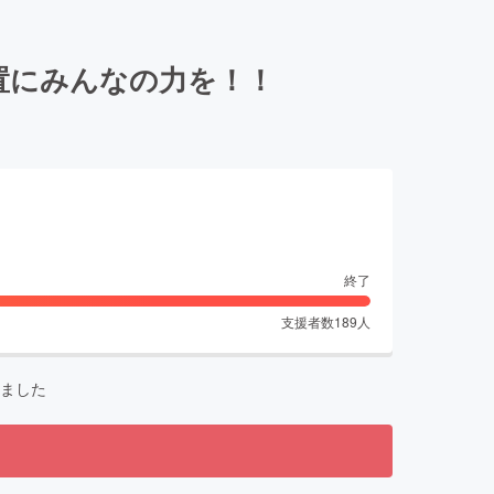
置にみんなの力を！！
終了
支援者数
189
人
ました