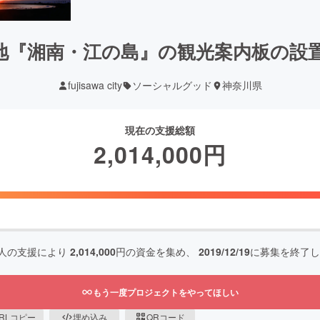
地『湘南・江の島』の観光案内板の設
fujisawa city
ソーシャルグッド
神奈川県
現在の支援総額
2,014,000
円
人の支援により
2,014,000
円の資金を集め、
2019/12/19
に募集を終了し
もう一度プロジェクトをやってほしい
RLコピー
埋め込み
QRコード