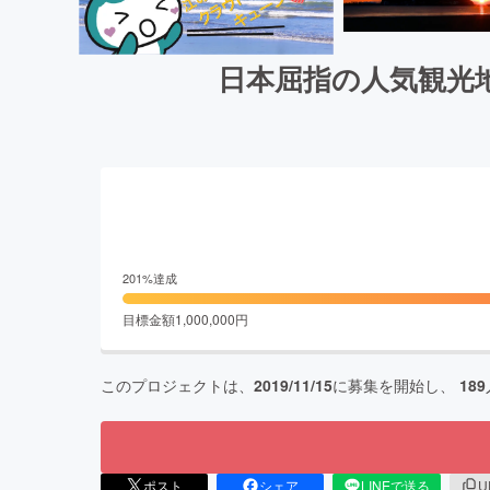
日本屈指の人気観光
201
%達成
目標金額
1,000,000
円
このプロジェクトは、
2019/11/15
に募集を開始し、
189
ポスト
シェア
LINEで送る
U