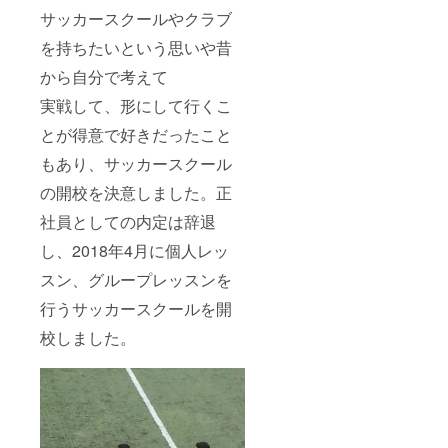
サッカースクールやクラブ
を持ちたいという思いや昔
から自分で考えて
golaco(2018
実戦して、形にして行くこ
年5月～2020
年1月)
とが得意で好きだったこと
もあり、サッカースクール
https://golac
の開校を決意しました。正
o.club
社員としての内定は辞退
し、2018年4月に個人レッ
スン、グループレッスンを
フットボー
ルトライブ
行うサッカースクールを開
(2019年9月
校しました。
～現在
2020年1月か
ら企画営業
も兼任）