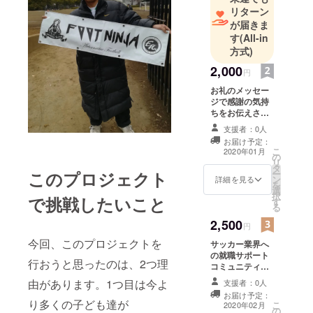
リターン
サッカー
が届きま
歴：
す
(All-in
埼玉県社会
方式)
人サッカー
2,000
円
リーグ FC武
お礼のメッセー
南（2015年9
ジで感謝の気持
月～2017年1
ちをお伝えさせ
月）※2016年
て頂きます。
支援者：0人
埼玉県２部
お届け予定：
こ
2020年01月
Ｂ
の
リ
タ
スペリオ城
ー
このプロジェクト
ン
詳細を見る
を
北リジョニ
選
択
で挑戦したいこと
ス（2017年5
す
る
月-2018年1
2,500
円
月)など13年
今回、このプロジェクトを
サッカー業界へ
プレー
の就職サポート
埼玉県大会
行おうと思ったのは、2つ理
コミュニティ、
出場
Soccer Light
由があります。1つ目は今よ
支援者：0人
Communityの実
お届け予定：
施する、指導者
り多くの子ども達が
こ
2020年02月
の
研修、メディア