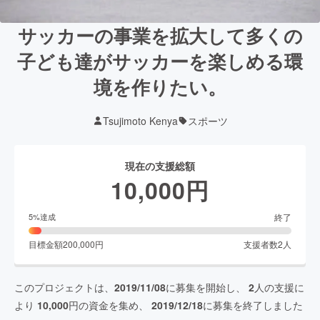
サッカーの事業を拡大して多くの
子ども達がサッカーを楽しめる環
境を作りたい。
Tsujimoto Kenya
スポーツ
現在の支援総額
10,000
円
終了
5
%達成
目標金額
200,000
円
支援者数
2
人
このプロジェクトは、
2019/11/08
に募集を開始し、
2
人の支援に
より
10,000
円の資金を集め、
2019/12/18
に募集を終了しました