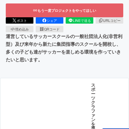
もう一度プロジェクトをやってほしい
ポスト
シェア
LINEで送る
URLコピー
埋め込み
QRコード
運営しているサッカースクールの一般社団法人化(非営利
型）及び来年から新たに集団指導のスクールを開校し、
多くの子ども達がサッカーを楽しめる環境を作っていき
たいと思います。
ス
ポ
ー
ツ
ク
ラ
フ
ァ
ン
を
専