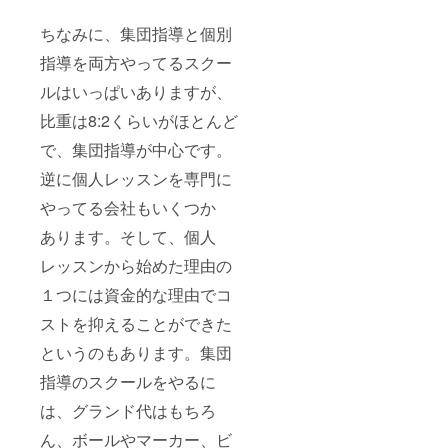
ロンソVISIT
ちなみに、集団指導と個別
JAPAN
指導を両方やってるスクー
ルイスガル
ルはいっぱいありますが、
シア来日バ
比重は8:2くらいがほとんど
ルサレジェ
で、集団指導が中心です。
ンドクリ
ニック2018
逆に個人レッスンを専門に
IN葛飾
やってる会社もいくつか
あります。そして、個人
エスパ
ニョール
レッスンから始めた理由の
ジャパンア
１つには資金的な理由でコ
カデミーサ
ストを抑えることができた
マーキャン
プ 2018、
というのもあります。集団
2019
指導のスクールをやるに
は、グランド代はもちろ
イニエスタ
ラ・リーガ
ん、ボールやマーカー、ビ