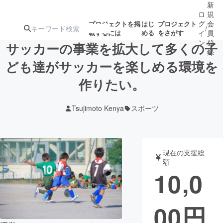
新
ロ
規
グ
会
プロジェクトを掲
はじ
プロジェクト
/
載するには
める
をさがす
イ
員
ン
登
サッカーの事業を拡大して多くの子
録
ども達がサッカーを楽しめる環境を
作りたい。
人気のプロ
注目のリ
注目の新着プロ
募集終了が近いプ
もうすぐ公開
ジェクト
ターン
ジェクト
ロジェクト
されます
Tsujimoto Kenya
スポーツ
アート・写真
音楽
現在の支援総
テクノロジー・ガジェット
ゲーム・サ
額
10,0
映像・映画
書籍・雑誌
00
円
ビジネス・起業
チャレンジ