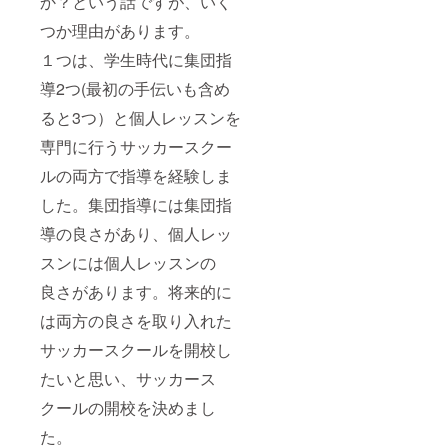
か？という話ですが、いく
VICTORY(20
21年1月～)
つか理由があります。
１つは、学生時代に集団指
取材実績
導2つ(最初の手伝いも含め
ダノンネー
ると3つ）と個人レッスンを
ションズ
専門に行うサッカースクー
カップ
ルの両方で指導を経験しま
2017、
2018、2019
した。集団指導には集団指
導の良さがあり、個人レッ
U-15キリン
スンには個人レッスンの
レモンカッ
プ2018(レア
良さがあります。将来的に
ル下部組織
は両方の良さを取り入れた
所属、中井
サッカースクールを開校し
卓大来日)
たいと思い、サッカース
ａｄｉｄａ
クールの開校を決めまし
ｓプレゼン
た。
ツ シャビア