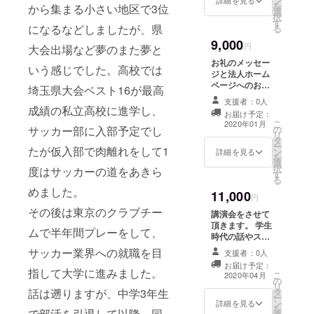
ン
せて頂きます。
詳細を見る
を
から集まる小さい地区で3位
選
フィードバッ
ス、資格等
択
す
ク、お悩み相談
になるなどしましたが、県
る
付きです。中学
9,000
日本サッ
生以上の方はご
円
大会出場など夢のまた夢と
相談ください。※
カー協会公
お礼のメッセー
別途交通費を頂
いう感じでした。高校では
ジと法人ホーム
認ライセン
きます。 個人
ページへのお名
埼玉県大会ベスト16が最高
レッスン実績、
ス
前の掲載に加
200回以上、50
支援者：0人
え、 法人設立
成績の私立高校に進学し、
人以上に個別指
お届け予定：
ミーティングに
スペイン
こ
導。Jリーグ下部
2020年01月
の
サッカー部に入部予定でし
参加して 頂けま
リ
組織選手や市ト
AFEN公認
タ
す。場所は東京
ー
レセン選出選手
たが仮入部で肉離れをして1
ン
都23区内になり
詳細を見る
サッカー指
を
など。場所や日
選
ます。参加は1回
択
導者ライセ
程は相談の上、
度はサッカーの道をあきら
す
とさせて頂き、
る
決定させて頂き
ンスモニ
私、辻本以外に
めました。
ます。人数は最
11,000
役員候補が数名
円
トール資格
大2人までとさせ
参加します。
その後は東京のクラブチー
て頂きます。
講演会をさせて
取得
頂きます。 学生
ムで半年間プレーをして、
時代の話やス
スペイン
クール開校後の
サッカー業界への就職を目
支援者：0人
話をさせて頂き
AFEN公認
お届け予定：
ます。新卒で経
指して大学に進みました。
こ
2020年04月
フットサル
の
営者となった理
リ
タ
話は遡りますが、中学3年生
指導者ライ
由や活動の軸、
ー
ン
これまで学んだ
詳細を見る
センスモニ
を
で部活を引退して以降、同