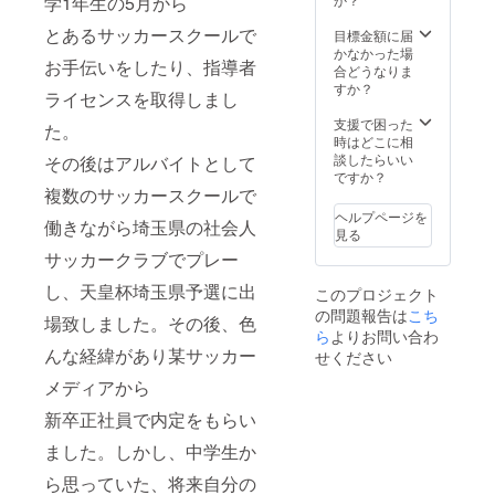
学1年生の5月から
サッカーラ
イター、取
とあるサッカースクールで
目標金額に届
かなかった場
材歴
お手伝いをしたり、指導者
合どうなりま
すか？
ライセンスを取得しまし
サッカル
支援で困った
チャー(2016
た。
時はどこに相
年2月～2018
談したらいい
その後はアルバイトとして
年12月)
ですか？
複数のサッカースクールで
ヘルプページを
http://soccerl
働きながら埼玉県の社会人
見る
ture.com/
サッカークラブでプレー
し、天皇杯埼玉県予選に出
このプロジェクト
SPORT日本
の問題報告は
こち
場致しました。その後、色
語版サイト
ら
よりお問い合わ
(2018年1月
んな経緯があり某サッカー
せください
～12月)※編
メディアから
集者
新卒正社員で内定をもらい
https://sport-
ました。しかし、中学生か
japanese.co
ら思っていた、将来自分の
m/