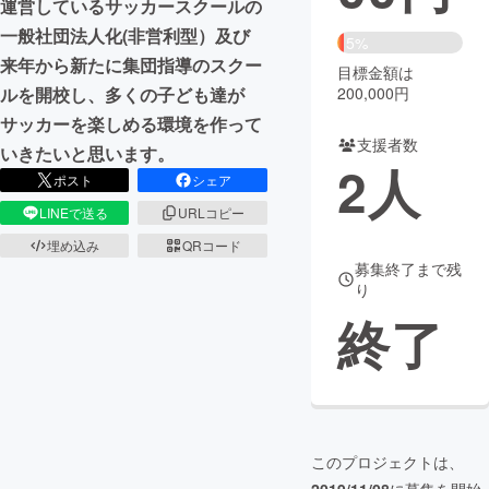
運営しているサッカースクールの
一般社団法人化(非営利型）及び
まちづくり・地域活性化
5%
来年から新たに集団指導のスクー
目標金額は
200,000円
ルを開校し、多くの子ども達が
CAMPFIRE for Social Good
CAMPFIRE Creation
サッカーを楽しめる環境を作って
CAMPFIREふるさと納税
machi-ya
コミュニティ
支援者数
いきたいと思います。
2
人
ポスト
シェア
LINEで送る
URLコピー
埋め込み
QRコード
募集終了まで残
り
終了
このプロジェクトは、