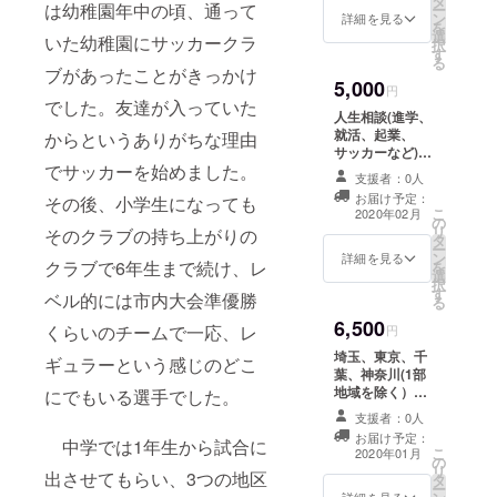
タ
て頂きます。(法
カースクー
は幼稚園年中の頃、通って
ー
程や内容をご記
ン
律やモラルに反
詳細を見る
を
ルアシスタ
入ください。
選
するものは対応
いた幼稚園にサッカークラ
択
す
できかねま
ントコーチ
る
す。）※Twitter
ブがあったことがきっかけ
（2015年4
5,000
フォロワー合計
円
でした。友達が入っていた
月）
1600人(2つのア
人生相談(進学、
カウント）備考
就活、起業、
からというありがちな理由
欄に詳細をご記
サッカーなど)を
サッカー
入頂くか、メー
でサッカーを始めました。
受け付けます。
パーソナル
ルでやり取りさ
支援者：0人
埼玉、東京、千
せて頂きます。
お届け予定：
その後、小学生になっても
コーチ
葉、神奈川(一部
こ
備考欄にご記入
2020年02月
の
地域を除く)の方
（2017年5
リ
頂く場合は下記
そのクラブの持ち上がりの
タ
に限ります。回
ー
のような形でお
月-2018年3
ン
数は1回ですが、
詳細を見る
クラブで6年生まで続け、レ
を
願い致します。
選
月）
時間は無制限で
択
※例、〇月〇日に
す
す。別途交通費
ベル的には市内大会準優勝
る
イベントをやる
を頂きます。飲
ので、宣伝に協
6,500
エボルテ
食店などの場
くらいのチームで一応、レ
円
力してほしいな
合、飲食代は割
サッカース
ど
埼玉、東京、千
ギュラーという感じのどこ
勘とさせて頂き
クール(2018
葉、神奈川(1部
ます。備考欄に
地域を除く）で
にでもいる選手でした。
年4月-現在)
ご希望の場所や
保育園、幼稚園
日程、内容をご
支援者：0人
～小学生のお子
記入ください。
お届け予定：
中学では1年生から試合に
さんにサッカー
こ
2020年01月
の
の個人レッスン
リ
出させてもらい、3つの地区
タ
(原則60分)をさ
ー
ライセン