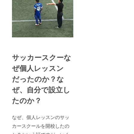
https://footba
ll-
tribe.com/jap
an/
ゼロからの
スポーツビ
ジネス入門
サッカースクーな
https://zeros
ぜ個人レッスン
portsbiz.com
/
だったのか？な
ぜ、自分で設立し
たのか？
スポジョバ
https://spojo
なぜ、個人レッスンのサッ
ba.com/
カースクールを開校したの