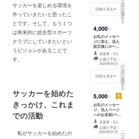
リ
タ
での取材研修に2
サッカーを楽しめる環境を
サッカー指
ー
ン
回ご参加頂けま
詳細を見る
を
導歴
作っていきたいと思ったこ
選
す。指導者研修
択
す
では南関東の
る
とです。そして、もう１つ
サッカースクー
フットボー
4,000
ル(某リーガ・エ
円
は将来的に総合型スポーツ
ルコミュニ
スパニョーラク
お礼のメッセー
ケーション
ラブ傘下のス
クラブにしていきたいとい
ジに加え、法人
クール等)を見
アカデミー
設立後にホーム
学、及びコーチ
うビジョンがあることで
ページにお名前
(北澤豪氏主
人に話を聞くこ
支援者：0人
(ペンネーム可)
す。
とができます。
宰 臨時コー
お届け予定：
を掲載 させて頂
こ
取材研修では、
2020年04月
の
チ（大学１
きます。備考欄
リ
現役Jリーガーや
タ
に掲載希望のお
年次）
ー
元Jリーガーなど
ン
名前をご記入く
詳細を見る
を
の サッカー界の
選
ださい。
択
著名人にインタ
す
FCリアル
る
ビューを行うこ
サッカーを始めた
サッカース
とが できます！
5,000
円
※アシスタントと
クールコー
きっかけ、これま
して帯同頂きま
お礼のメッセー
チ（2014年
す。 詳細はこち
ジ、法人ページ
での活動
ら
10月-2015
へのお名前(ペン
→https://soccer
ネーム可)の掲載
年）
支援者：2人
-light-
に加え、宣伝し
お届け予定：
community.jimd
たいものなどを
こ
2020年01月
私がサッカーを始めたの
osite.com/ 備考
の
某大手サッ
SNSで拡散させ
リ
欄にご希望の日