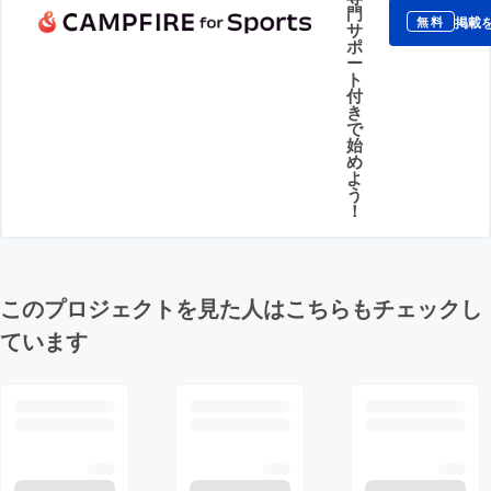
門
掲載
無料
サ
ポ
ー
ト
付
き
で
始
め
よ
う
！
このプロジェクトを見た人はこちらもチェックし
ています