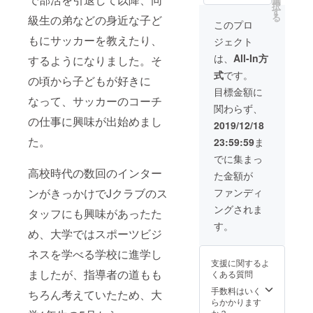
選
ことや経験して
択
トール資格
す
きたことをお話
る
級生の弟などの身近な子ど
しさせて頂きま
このプロ
取得
す。場所は埼
もにサッカーを教えたり、
ジェクト
玉、東京、千
JADA公認
葉、神奈川 (一部
は、
All-In方
するようになりました。そ
地域を除く）と
SBTメンタル
式
です。
させて頂きま
の頃から子どもが好きに
トレーナー
す。※別途交通費
目標金額に
なって、サッカーのコーチ
資格
を頂きます。 講
関わらず、
演会実績：NPO
の仕事に興味が出始めまし
法人スポーツ業
2019/12/18
JADA公認ス
界おしごとラボ
た。
23:59:59
ま
「すごトーク」
ポーツ心理
講演 ご希望の方
でに集まっ
士資格取得
はメッセージで
高校時代の数回のインター
た金額が
事前相談の上、
依頼内容などを
ファンディ
ンがきっかけでJクラブのス
一般社団法
ご記載くださ
ングされま
人 日本能
タッフにも興味があったた
い。
力教育促進
す。
め、大学ではスポーツビジ
協会公認ス
ネスを学べる学校に進学し
ポーツフー
支援に関するよ
ドスペシャ
ましたが、指導者の道もも
くある質問
リスト取得
手数料はいく
ちろん考えていたため、大
らかかります
か？