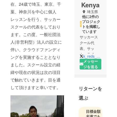
Kenya
在、24歳で埼玉、東京、千
葉、神奈川を中心に個人
埼玉県
他に2件の
レッスンを行う、サッカー
プロジェク
スクールの代表をしており
トを掲載し
ています
ます。この度、一般社団法
サッカース
人(非営利型）法人の設立に
クール代
表、サッ
伴い、クラウドファンディ
カーライ
k_reds_verdy
ングを実施することとなり
ター、某Jク
メッセー
ました。スクール設立の経
ラブ外部営
ジを送る
業スタッ
緯や現在の状況は次の項目
フ、某海外
で触れていきます。目を通
系サッカー
して頂けますと幸いです。
リターンを
スクール広
報兼アドバ
選ぶ
イザーとし
て活動して
目標金額
います。
未達でも