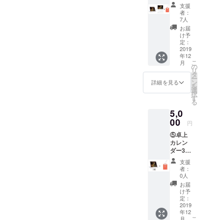
＋壁掛
支援
けカレ
者：
ンダー1
7人
冊+銀鏡
お届
神社お
け予
守り
定：
コース
2019
年12
・卓上
こ
月
カレン
の
リ
ダー ・
タ
ー
壁掛け
ン
詳細を見る
を
カレン
選
択
ダー ・
す
る
銀鏡神
5,0
社お守
り 以上
00
円
の三点
⑤卓上
をお届
カレン
けしま
ダー3冊
す。 ※
+銀鏡神
消費税
支援
社お守
10%・
者：
りコー
送料込
0人
ス ・卓
みで
お届
上カレ
す。
け予
ンダー
定：
・銀鏡
2019
年12
神社お
こ
月