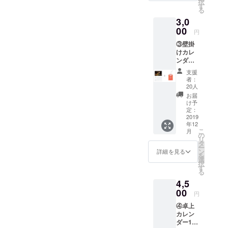
択
ます。
す
る
※消費税
3,0
10%・
送料込
00
円
みで
③壁掛
す。
けカレ
ンダー
+銀鏡神
支援
社お守
者：
りコー
20人
ス ・壁
お届
掛けカ
け予
レン
定：
ダー ・
2019
年12
銀鏡神
こ
月
社お守
の
リ
り 以上
タ
ー
の二点
ン
詳細を見る
を
をお届
選
択
けしま
す
る
す。 ※
4,5
消費税
10%・
00
円
送料込
④卓上
みで
カレン
す。
ダー1冊