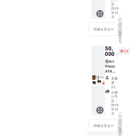
けカレ
通常価
定：
ンダー1
2019
格より
年12
冊+銀鏡
1,000円
こ
月
神社お
お得で
の
リ
守り
す。
タ
ー
コース
ン
詳細を見る
を
・Art
選
択
Photo
す
る
AYA撮
50,
影1時間
残り2
チケッ
000
円
ト ・卓
⑨Art
上カレ
Photo
ンダー
AYA撮
・壁掛
影1日
けカレ
支援
（5時
ンダー
者：
間)＋卓
・銀鏡
3人
上カレ
神社お
お届
ンダー1
守り 以
け予
冊＋壁
上の四
定：
掛けカ
2019
点をお
年12
レン
届けし
こ
月
ダー1冊
ます。
の
リ
+銀鏡神
※消費税
タ
ー
社お守
10%・
ン
詳細を見る
を
りコー
送料込
選
択
ス ・Art
みで
す