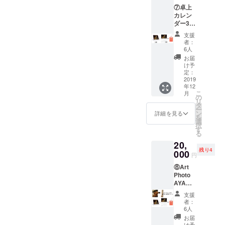
⑦卓上
みで
カレン
す。 ※
ダー3冊
通常価
＋壁掛
格より
支援
けカレ
500円お
者：
ンダー3
得で
6人
冊+銀鏡
す。
お届
神社お
け予
守り
定：
コース
2019
年12
・卓上
こ
月
カレン
の
リ
ダー ・
タ
ー
壁掛け
ン
詳細を見る
を
カレン
選
択
ダー ・
す
る
銀鏡神
20,
社お守
残り4
り 以上
000
円
の三点
⑧Art
をお届
Photo
けしま
AYA撮
す。 ※
影1時間
消費税
支援
＋卓上
10%・
者：
カレン
送料込
6人
ダー1冊
みで
お届
＋壁掛
す。 ※
け予