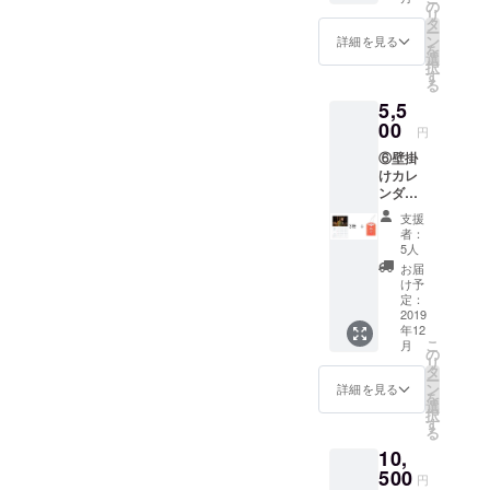
守り 以
の
リ
上の二
タ
ー
点をお
ン
詳細を見る
を
届けし
選
択
ます。
す
る
※消費税
5,5
10%・
送料込
00
円
みで
⑥壁掛
す。 ※
けカレ
通常価
ンダー3
格より
冊+銀鏡
500円お
支援
神社お
得で
者：
守り
す。
5人
コース
お届
・壁掛
け予
けカレ
定：
ンダー
2019
年12
・銀鏡
こ
月
神社お
の
リ
守り 以
タ
ー
上の二
ン
詳細を見る
を
点をお
選
択
届けし
す
る
ます。
10,
※消費税
10%・
500
円
送料込