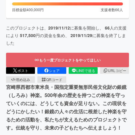
目標金額
400,000
円
支援者数
66
人
このプロジェクトは、
2019/11/12
に募集を開始し、
66
人の支援
により
517,500
円の資金を集め、
2019/11/29
に募集を終了しま
した
もう一度プロジェクトをやってほしい
ポスト
シェア
LINEで送る
URLコピー
埋め込み
QRコード
宮崎県西都市東米良・国指定重要無形民俗文化財の銀鏡
（しろみ）神楽。500年余の歴史を持つこの神楽を守っ
ていくのには、どうしても資金が足りない。この現状を
どうにかしたい！銀鏡の人々の生活に根差した神楽を守
るための活動を、私たちが支えるためのプロジェクトで
す。伝統を守り、未来の子どもたちへ伝えましょう！