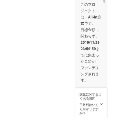
る
Photo
す。 ※
このプロ
AYA撮
通常価
ジェクト
影1日(5
格より
時間)チ
1,000円
は、
All-In方
ケット
お得で
式
です。
・卓上
す。 ※
カレン
チケッ
目標金額に
ダー ・
トの有
関わらず、
壁掛け
効期限
カレン
は1年で
2019/11/29
ダー ・
す。
23:59:59
ま
銀鏡神
社お守
でに集まっ
り 以上
た金額が
の四点
をお届
ファンディ
けしま
ングされま
す。 ※
消費税
す。
10%・
送料込
みで
支援に関するよ
す。 ※
くある質問
通常価
格より
手数料はいく
9,500円
らかかります
お得で
か？
す。 ※