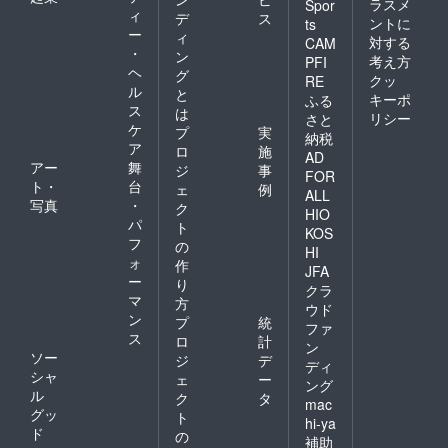
ラスメ
Spor
ィ
デ
ス
ントに
ts
ー
ィ
対する
CAM
・
ン
考え方
PFI
ヘ
グ
クッ
RE
ル
と
キーポ
ふる
ス
は
リシー
さと
ケ
プ
実
納税
ア
ロ
施
AD
アー
舞
ジ
事
FOR
ト・
台
ェ
例
ALL
写真
・
ク
HIO
パ
ト
KOS
フ
の
HI
ォ
作
JFA
ー
り
クラ
マ
方
ウド
ン
プ
統
ファ
ス
ロ
計
ン
ソー
ジ
デ
ディ
シャ
ェ
ー
ング
ル
ク
タ
mac
グッ
ト
hi-ya
ド
の
補助