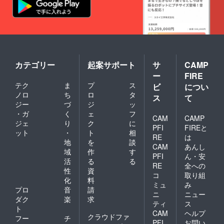
カテゴリー
起案サポート
サ
CAMP
ー
FIRE
テク
ま
プ
ス
ビ
につい
ノロ
ち
ロ
タ
ス
て
ジー
づ
ジ
ッ
・ガ
く
ェ
フ
CAM
CAMP
ジェ
り
ク
に
PFI
FIREと
ット
・
ト
相
RE
は
地
を
談
CAM
あんし
域
作
す
PFI
ん・安
活
る
る
RE
全への
性
資
コ
取り組
化
料
ミュ
み
プロ
音
請
ニ
ニュー
ダク
楽
求
ティ
ス
ト
CAM
ヘルプ
クラウドファ
フー
チ
PFI
お問い