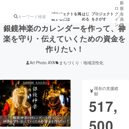
新
ロ
規
グ
会
プロジェクトを掲
はじ
プロジェクト
/
載するには
める
をさがす
イ
員
ン
登
銀鏡神楽のカレンダーを作って、神
録
楽を守り・伝えていくための資金を
作りたい！
人気のプロ
注目のリ
注目の新着プロ
募集終了が近いプ
もうすぐ公開
ジェクト
ターン
ジェクト
ロジェクト
されます
Art Photo AYA
まちづくり・地域活性化
アート・写真
音楽
現在の支援総
テクノロジー・ガジェット
ゲーム・サ
額
517,
映像・映画
書籍・雑誌
500
ビジネス・起業
チャレンジ