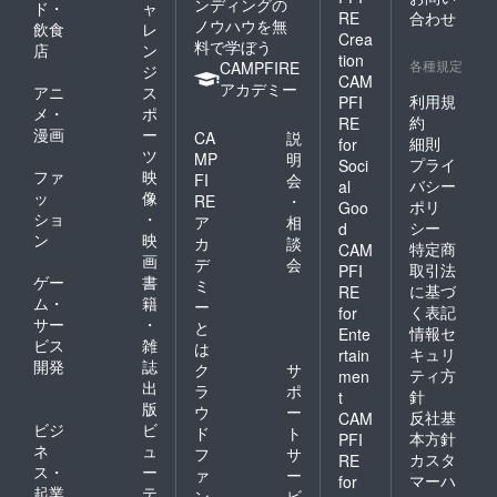
ンディングの
ド・
ャ
RE
合わせ
ノウハウを無
飲食
レ
Crea
料で学ぼう
店
ン
tion
各種規定
CAMPFIRE
ジ
CAM
アカデミー
アニ
ス
利用規
PFI
メ・
ポ
約
RE
漫画
ー
CA
説
細則
for
ツ
MP
明
プライ
Soci
ファ
映
FI
会
バシー
al
ッ
像
RE
・
ポリ
Goo
ショ
・
ア
相
シー
d
ン
映
カ
談
特定商
CAM
画
デ
会
取引法
PFI
ゲー
書
ミ
に基づ
RE
ム・
籍
ー
く表記
for
サー
・
と
情報セ
Ente
ビス
雑
は
キュリ
rtain
開発
誌
ク
サ
ティ方
men
出
ラ
ポ
針
t
版
ウ
ー
反社基
CAM
ビジ
ビ
ド
ト
本方針
PFI
ネ
ュ
フ
サ
カスタ
RE
ス・
ー
ァ
ー
マーハ
for
起業
テ
ン
ビ