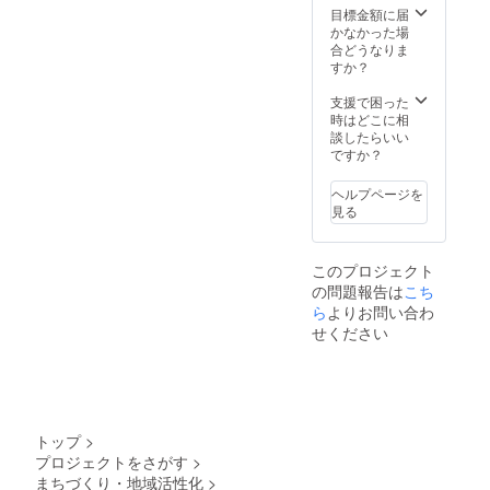
チケッ
目標金額に届
トの有
かなかった場
効期限
合どうなりま
は1年で
すか？
す。
支援で困った
時はどこに相
談したらいい
ですか？
ヘルプページを
見る
このプロジェクト
の問題報告は
こち
ら
よりお問い合わ
せください
トップ
>
プロジェクトをさがす
>
まちづくり・地域活性化
>