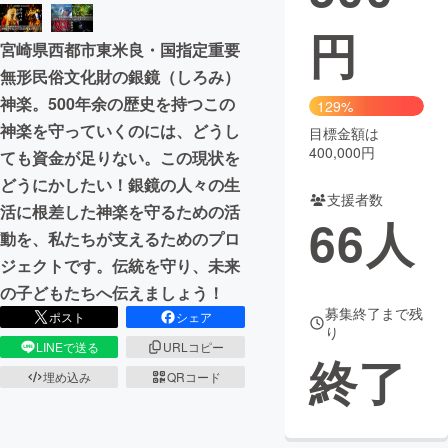
円
まちづくり・地域活性化
宮崎県西都市東米良・国指定重要
無形民俗文化財の銀鏡（しろみ）
CAMPFIRE for Social Good
CAMPFIRE Creation
神楽。500年余の歴史を持つこの
129%
CAMPFIREふるさと納税
machi-ya
コミュニティ
神楽を守っていくのには、どうし
目標金額は
400,000円
ても資金が足りない。この現状を
どうにかしたい！銀鏡の人々の生
支援者数
活に根差した神楽を守るための活
66
人
動を、私たちが支えるためのプロ
ジェクトです。伝統を守り、未来
の子どもたちへ伝えましょう！
募集終了まで残
ポスト
シェア
り
LINEで送る
URLコピー
終了
埋め込み
QRコード