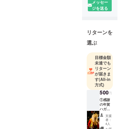
ひろ）の写
メッセー
真事務所で
ジを送る
す。
リターンを
選ぶ
目標金額
未達でも
リターン
が届きま
す
(All-in
方式)
500
円
①感謝
の年賀
ハガキ
支援し
支援
てくだ
者：
さった
4人
皆様
お届