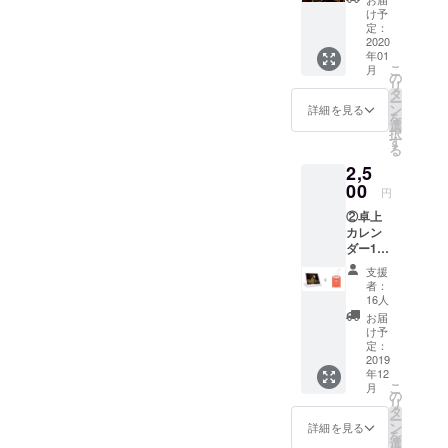
へ、綾
け予
順博が
定：
撮影し
2020
年01
た銀鏡
こ
月
神楽の
の
リ
写真を
タ
ー
使った
ン
詳細を見る
を
年賀ハ
選
択
ガキを
す
る
お届け
2,5
いたし
ます。
00
円
※画像は
②卓上
イメー
カレン
ジで
ダー1冊
す。
+銀鏡神
支援
社お守
者：
りコー
16人
ス ・卓
お届
上カレ
け予
ンダー
定：
・銀鏡
2019
年12
神社お
こ
月
守り 以
の
リ
上の二
タ
ー
点をお
ン
詳細を見る
を
届けし
選